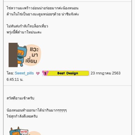
ไข่หวานมะพร้าวอ่อนน่าอร่อยมากค่ะน้องหนอน
ด้านในไข่เป็นยางมะตูมหน่อยๆด้วย น่าชิมจังค่ะ
ไม่ทันส่งกำลังใจบล็อกเที่ยว
พรุ่งนี้พี่ต๋ามาใหม่นะคะ
ดย:
Sweet_pills
23 กรกฎาคม 2563
6:45:11 น.
สวัสดียามเช้าครับ
น้องหนอนทำออกมาได้น่ากินมากๆๆๆๆๆ
ไข่สุกกำลังดีเลยครับ