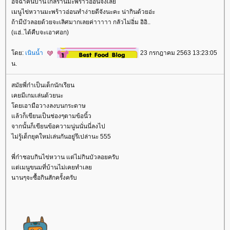
อิจฉาคนบ้านใกล้ร้านมะพร้าวอ่อนจังเล
เมนูไข่หวานมะพร้าวอ่อนทำง่ายดีจังนะคะ น่ากินด้วยอ่ะ
ถ้ามีบัวลอยด้วยจะเลิศมากเลยค่าาาาา กลัวไม่อิ่ม อิอิ..
(แฮ่..ได้คืบจะเอาศอก)
ดย:
เนินน้ำ
23 กรกฎาคม 2563 13:23:05
น.
สมัยพี่ก๋าเป็นเด็กนักเรียน
เคยมีเกมเล่นด้วยนะ
ดยเอามือวางลงบนกระดาษ
ล้วก็เขียนเป็นช่องๆตามข้อนิ้ว
จากนั้นก็เขียนข้อความนู่นนั่นนี่ลงไป
ไม่รู้เด็กยุคใหม่เล่นกันอยู่รึเปล่านะ 555
พี่ก๋าชอบกินไข่หวาน แต่ไม่กินบัวลอยครับ
ต่เมนูขนมที่บ้านไม่เคยทำเล
นานๆจะซื้อกินสักครั้งครับ