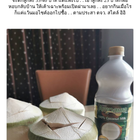
จะตกลูกละ 35-40 บาท แต่แพงไป๊ . . เอาลูกละ 25 บาทก็พอ
หอบกลับบ้าน ให้เค้าเฉาะพร้อมเปิดฝามาเลย . . อยากกินเมื่อไร
ก็แค่แว้นมอไซค์ออกไปซื้อ . . ตามประสา ตจว. สไตล์ อิอิ