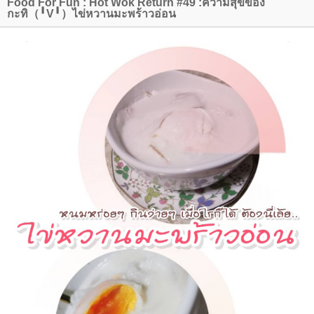
Food For Fun : Hot Wok Return #49 :ความสุขของ
กะทิ（╹V╹）ไข่หวานมะพร้าวอ่อน