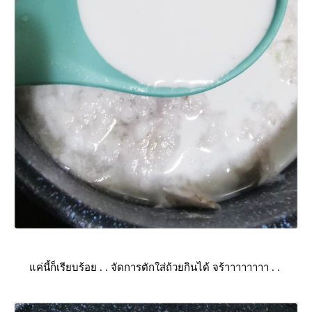
ค่นี้ก็เรียบร้อย . . จัดการตักใส่ถ้วยกินได้ จร้าาาาาาาา . .