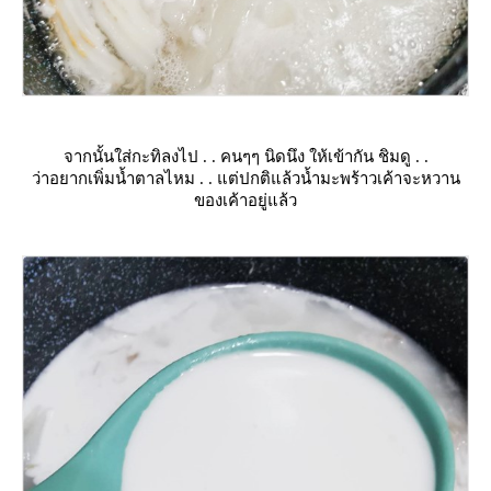
จากนั้นใส่กะทิลงไป . . คนๆๆ นิดนึง ให้เข้ากัน ชิมดู . .
ว่าอยากเพิ่มน้ำตาลไหม . . แต่ปกติแล้วน้ำมะพร้าวเค้าจะหวาน
ของเค้าอยู่แล้ว