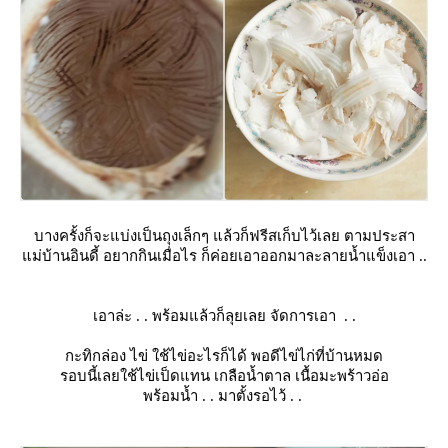
บางครั้งก็จะแบ่งเป็นถุงเล็กๆ แล้วก็ฟรีสเก็บไว้เลย ตามประสา
ม่บ้านอินดี้ อยากกินเมื่อไร ก็ค่อยเอาออกมาละลายน้ำแข็งเอา ..
เอาล่ะ . . พร้อมแล้วก็ลุยเลย จัดการเอา . .
กะทิกล่อง ไข่ ใช้ไข่อะไรก็ได้ พอดีไข่ไก่ที่บ้านหมด
รอบนี้เลยใช้ไข่เป็ดแทน เกลือน้ำตาล เนื้อมะพร้าวอ่อ
พร้อมน้ำ . . มาตั้งรอไว้ . .