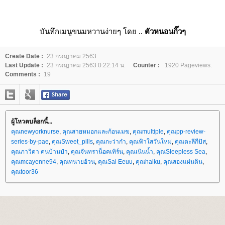
บันทึกเมนูขนมหวานง่ายๆ โดย ..
ตัวหนอนกิ๊วๆ
Create Date :
23 กรกฎาคม 2563
Last Update :
23 กรกฎาคม 2563 0:22:14 น.
Counter :
1920 Pageviews.
Comments :
19
ผู้โหวตบล็อกนี้...
คุณnewyorknurse
,
คุณสายหมอกและก้อนเมฆ
,
คุณmultiple
,
คุณpp-review-
series-by-pae
,
คุณSweet_pills
,
คุณกะว่าก๋า
,
คุณฟ้าใสวันใหม่
,
คุณตะลีกีปัส
,
คุณภาวิดา คนบ้านป่า
,
คุณจันทราน็อคเทิร์น
,
คุณเนินน้ำ
,
คุณSleepless Sea
,
คุณmcayenne94
,
คุณทนายอ้วน
,
คุณSai Eeuu
,
คุณhaiku
,
คุณสองแผ่นดิน
,
คุณtoor36