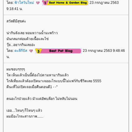
ดย:
ฟ้าใสวันใหม่
23 กรกฎาคม 2563
9:18:41 น.
สวัสดีมีสุขค่ะ
น่ากินจังเลย หอมหวานน้ำมะพร้าว
มันกลมกล่อมด้วยเนื้อและไข่
วุ๊ย...อยากกินเลยอ่ะ
ดย:
ตะลีกีปัส
23 กรกฎาคม 2563 9:48:46
น.
ผมชอบๆๆๆๆ
ห เห็นแล้วเย็นนี้ต้องไปตามหามากินแล้ว
กล้เที่ยงแล้วต้องเปิดมาเจออะไรแบบนี้ไม่แฟร์กับชีวิตเลย 5555
ดีนะที่ไม่เปิดเจอเมื่อคืนตอนตี1 - -''
คนอะไรป่วยแล้ว มัวแต่อัพบล๊อก ไม่หลับไม่นอน
เออ....ไหนๆ ก็ไหนๆ แล้ว
ผมมีอะไรจะสารภาพ.......