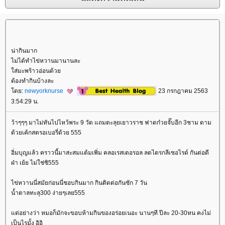
น่ากินมาก
ไม่ได้ทำไข่หวานมานานละ
ส่มะพร้าวอ่อนด้ว
ต้องทำกินบ้างละ
ดย:
newyorknurse
23 กรกฎาคม 2563
3:54:29 น.
ว้าๆๆๆ มาไม่ทันไปไหว้พระ 9 วัด แถมตะลุยเยาวราช ฟาดก๋วยจั๊บอีก 3ชาม ตาม
ด้วยเค้กสตรอเบอรี่ด้วย 555
อิ่มบุญแล้ว คราวนี้มาสะสมแต้มเพิ่ม คลอเรสเตอรอล ลดไตรกลีเซอไรด์ กันต่อดี
ฝ่า เย้ย ไม่ใช่ซิ555
ไข่หวานนี่สมัยก่อนนี่ชอบกินมาก กินติดต่อกันซัก 7 วัน
น้ำตาลทะลุ300 ง่ายๆเลย555
ต่อย่างว่า หมอก็มักจะขอบห้ามกินของอร่อยเนอะ นานๆที ปีละ 20-30หน คงไม่
เป็นไรมั้ง อิอิ