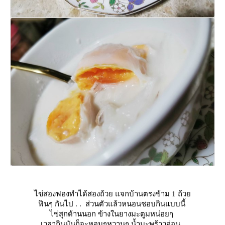
ไข่สองฟองทำได้สองถ้วย แจกบ้านตรงข้าม 1 ถ้ว
ฟินๆ กันไป . . ส่วนตัวแล้วหนอนชอบกินแบบนี้
ไข่สุกด้านนอก ข้างในยางมะตูมหน่อยๆ
เวลากินมันก็จะหอมๆหวานๆ น้ำมะพร้าวอ่อน..