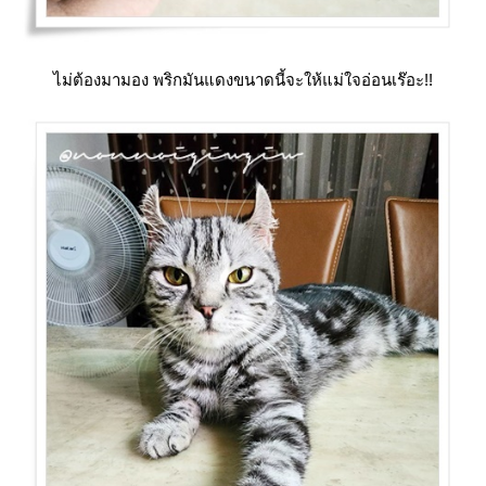
ไม่ต้องมามอง พริกมันแดงขนาดนี้จะให้แม่ใจอ่อนเร๊อะ!!