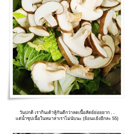
วันปกติ เรากินเต้าหู้กันดีกว่าลดเนื้อสัตย์ย่อยยาก . .
ต่น้ำซุปเนื้อในหมาล่าเราไม่นับนะ (ย้อนแย้งอีกละ 55)