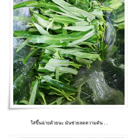
ส่ขึ้นฉ่ายด้วยนะ มันช่วยลดความดัน . .