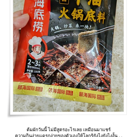
ต้มผักวันนี้ ไม่มีสูตรอะไรเลย เหมือนมาแชร์
ความกินง่ายแดรกง่ายของตัวเองให้โลกรู้ยังไงยังไงงั้น . .