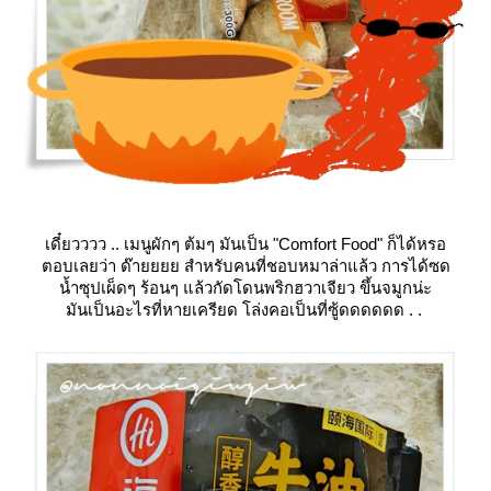
เดี๋ยวววว .. เมนูผักๆ ต้มๆ มันเป็น
"Comfort Food"
ก็ได้หรอ
ตอบเลยว่า ด๊ายยยย สำหรับคนที่ชอบหมาล่าแล้ว การได้ซด
น้ำซุปเผ็ดๆ ร้อนๆ แล้วกัดโดนพริกฮวาเจียว ขึ้นจมูกน่ะ
มันเป็นอะไรที่หายเครียด โล่งคอเป็นที่ซู้ดดดดดด . .