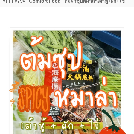
»FFF#79« "Comfort Food" ต้มผักซุปหมาล่าเต้าหู้+ผัก+ไข่