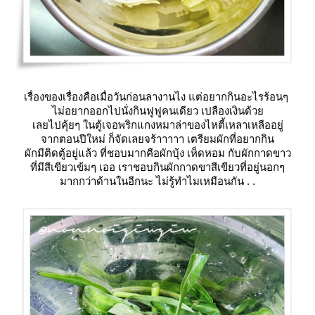
เรื่องของเรื่องคือเมื่อวันก่อนลางานไง แต่อยากกินอะไรร้อนๆ
ไม่อยากออกไปนั่งกินฟูฟูคนเดียว เปลืองเงินด้ว
เลยไปคุ้ยๆ ในตู้เจอพริกแกงหมาล่าของไหตี้เหลาเหลืออยู่
จากตอนปีใหม่ ก็จัดเลยจร้าาาาา เตรียมผักที่อยากกิน
ผักมีติดตู้อยู่แล้ว ที่ชอบมากคือผักบุ้ง เห็ดหอม กับผักกาดขาว
ที่มีสีเขียวเข้มๆ เออ เราชอบกินผักกาดขาสีเขียวที่อยู่นอกๆ
มากกว่าด้านในอีกนะ ไม่รู้ทำไมเหมือนกัน . .