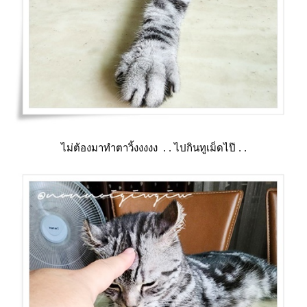
ไม่ต้องมาทำตาวิ้งงงงง . . ไปกินทูเม็ดไป๊ . .