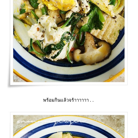
พร้อมกินแล้วจร้าาาาาา . .