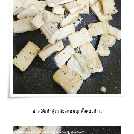
่างให้เต้าหู้เหลืองหอมสุกทั้งสองด้าน