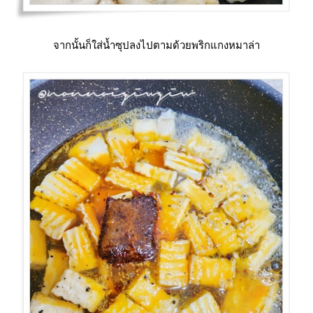
จากนั้นก็ใส่น้ำซุปลงไปตามด้วยพริกแกงหมาล่า