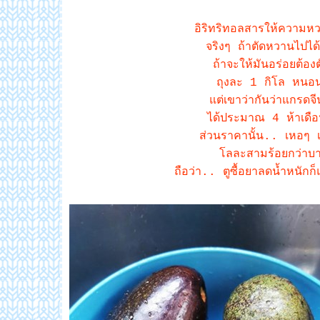
อิริทริทอลสารให้ความหว
จริงๆ ถ้าตัดหวานไปได
ถ้าจะให้มันอร่อยต้อง
ถุงละ 1 กิโล หนอนก
ต่เขาว่ากันว่าแกรดจี
ได้ประมาณ 4 ห้าเดือน
ส่วนราคานั้น.. เหอๆ 
ลละสามร้อยกว่าบา
ถือว่า.. ตูซื้อยาลดน้ำหนัก