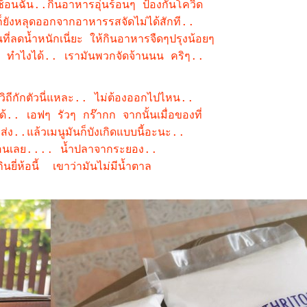
นช้อนฉัน..กินอาหารอุ่นร้อนๆ ป้องกันโควิด
ยังหลุดออกจากอาหารรสจัดไม่ได้สักที..
ที่ลดน้ำหนักเนี่ยะ ให้กินอาหารจืดๆปรุงน้อยๆ
.. ทำไงได้.. เรามันพวกจัดจ้านนน คริๆ..
ิถีกักตัวนี่แหละ.. ไม่ต้องออกไปไหน..
านได้.. เอฟๆ รัวๆ กร๊ากก จากนั้นเมื่อของที่
ง..แล้วเมนูมันก็บังเกิดแบบนี้อะนะ..
่ก่อนเลย.... น้ำปลาจากระยอง..
ินยี่ห้อนี้ เขาว่ามันไม่มีน้ำตาล