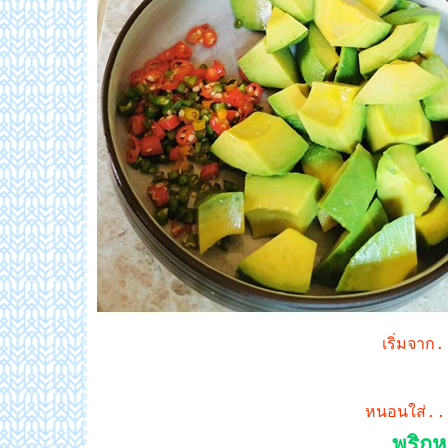
เริ่มจาก
หนอนใส่.
พริกห