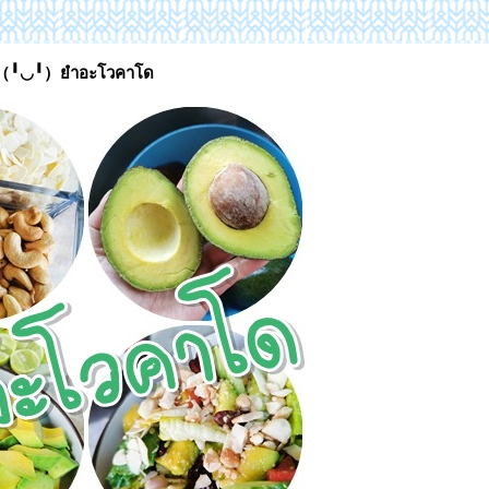
ome（╹◡╹）ยำอะโวคาโด