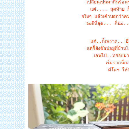
เปลี่ยนเป็นมากินร้อ
ต่.... สุดท้าย ก็
จริงๆ แล้วเค้าบอกว่าคน
จะดีที่สุด... ก็นะ
ต่..ก็เพราะ.. อีว
ต่ก็ยังช๊อปอยู่ที่บ้
เอฟไป..ทยอยมาส่
เริ่มจากนี
คีโตฯ ให้ก