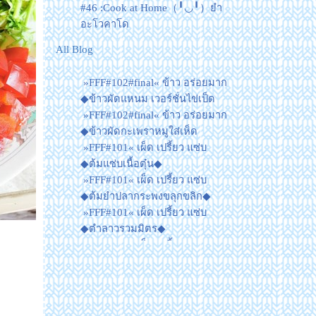
#46 :Cook at Home（╹◡╹）ยำ
อะโวคาโด
All Blog
»FFF#102#final« ข้าว อร่อยมาก
◆ข้าวผัดแหนม เวอร์ชั่นไข่เป็ด
»FFF#102#final« ข้าว อร่อยมาก
◆ข้าวผัดกะเพราหมูใส่เห็ด
»FFF#101« เผ็ด เปรี้ยว แซ่บ
◆ต้มแซ่บเนื้อตุ๋น◆
»FFF#101« เผ็ด เปรี้ยว แซ่บ
◆ต้มยำปลากระพงขลุกขลิก◆
»FFF#101« เผ็ด เปรี้ยว แซ่บ
◆ตำลาวรวมมิตร◆
»FFF#101« เผ็ด เปรี้ยว แซ่บ
◆ไก่นึ่งตะไคร้◆
»FFF#100« Quick Meal ◆ข้าว
ผัดกุนเชียง◆
»FFF#100« Quick Meal ◆ไข่