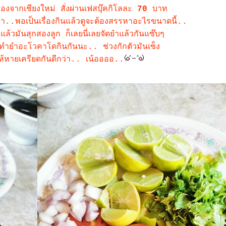
องจากเชียงใหม่ สั่งผ่านเฟสบุ๊คกิโลละ
70
บาท
่า..พอเป็นเรื่องกินแล้วตูจะต้องสรรหาอะไรขนาดนี้..
้วมันสุกสองลูก ก็เลยนี่เลยจัดยำแล้วกันแซ๊บๆ
มาทำยำอะโวคาโดกินกันนะ.. ช่วงกักตัวมันเซ็ง
้หายเครียดกันดีกว่า.. เน้ออออ..