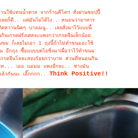
านใช้แทนน้ำตาล จากร้านคีโตฯ สั่งผ่านชอปปี้
้เลยก็ดี.. แต่มันไม่ได้ไง.. หนอนว่าอาหาร
ตัดหวานนิดๆ บางเมนู.. เลยสั่งมาไว้แบบนี้
ินเกรดฝรั่งเศสจะแพงกว่าเกรดจีนเล็กน้อ
นขม ก็เลยไม่เอา 1 ถุงนี้ถ้าไม่ทำขนมอะใช้
 อีกถุง ซื้อแบบบดไอซิ่งมาเผื่อว่าไว้ทำขนม
เกรดจีนโลละสองร้อยกว่าบาท ส่วนที่หนอนกิน
ท... เออ แม่มม แพงอีกละ.. ช่างมัน
Think Positive!!
ก็แล้วกันนะ เอิ๊กกกก..