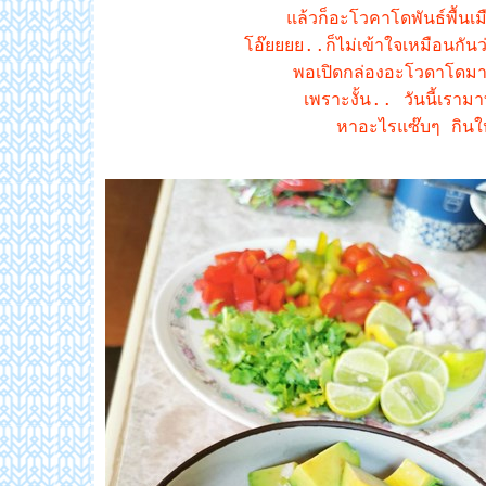
ล้วก็อะโวคาโดพันธ์พื้นเมื
อ๊ยยยย..ก็ไม่เข้าใจเหมือนกันว
พอเปิดกล่องอะโวดาโดมาแล
เพราะงั้น.. วันนี้เรา
หาอะไรแซ๊บๆ กินให