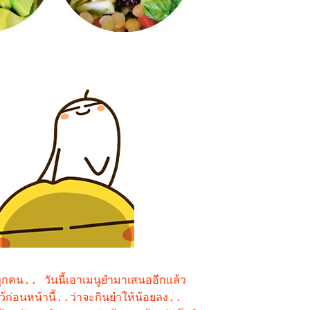
ะทุกคน.. วันนี้เอาเมนูยำมาเสนออีกแล้ว
้ก่อนหน้านี้..ว่าจะกินยำให้น้อยลง..