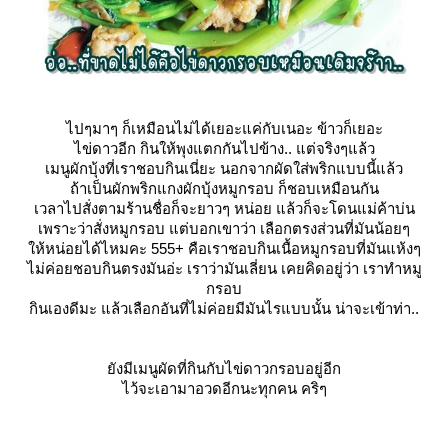
ไปๆมาๆ ก็เหมือนไม่ได้เยอะแค่กับเนอะ ข้าวก็เยอะ
ไข่ดาวอีก กินให้พุงแตกกันไปข้าง.. แต่จริงๆแล้ว
เมนูผักบุ้งที่เราชอบกินเนี่ยะ นอกจากผัดใส่พริกแบบนี้แล้ว
ถ้าเป็นผักพริกแกงผักบุ้งหมูกรอบ ก็ชอบเหมือนกัน
เวลาไปสั่งตามร้านชื่อก็จะยาวๆ หน่อย แล้วก็จะโดนแม่ค้าบ่น
เพราะว่าสั่งหมูกรอบ แต่บอกเขาว่า เลือกตรงส่วนที่มันน้อยๆ
ห้หน่อยได้ไหมคะ 555+ คือเราชอบกินเนื้อหมูกรอบที่มันแห้งๆ
ไม่ค่อยชอบกินตรงมันอ่ะ เราว่ามันเลี่ยน เคยคิดอยู่ว่า เราทำหมู
กรอบ
กินเองดีมะ แล้วเลือกอันที่ไม่ค่อยมีมันไรแบบนั้น น่าจะเข้าท่า..
ังมีเมนูผัดที่กินกับไข่ดาวกรอบอยู่อีก
ไว้จะเอามาอวดอีกนะทุกคน คริๆ