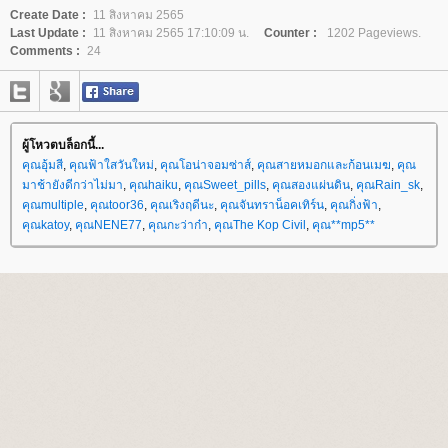
Create Date :
11 สิงหาคม 2565
Last Update :
11 สิงหาคม 2565 17:10:09 น.
Counter :
1202 Pageviews.
Comments :
24
ผู้โหวตบล็อกนี้...
คุณอุ้มสี
,
คุณฟ้าใสวันใหม่
,
คุณโอน่าจอมซ่าส์
,
คุณสายหมอกและก้อนเมฆ
,
คุณ
มาช้ายังดีกว่าไม่มา
,
คุณhaiku
,
คุณSweet_pills
,
คุณสองแผ่นดิน
,
คุณRain_sk
,
คุณmultiple
,
คุณtoor36
,
คุณเริงฤดีนะ
,
คุณจันทราน็อคเทิร์น
,
คุณกิ่งฟ้า
,
คุณkatoy
,
คุณNENE77
,
คุณกะว่าก๋า
,
คุณThe Kop Civil
,
คุณ**mp5**