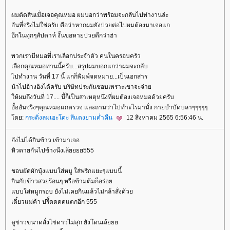
ผมตัดสินเมื่อเจอคุณหมอ ผมบอกว่าพร้อมจะกลับไปทำงานล่ะ
อันที่จริงไม่ใช่ครับ คือว่าหากผมยังป่วยต่อไปผมต้องมาเจอแก
อีกในทุกๆสัปดาห์ งั้นขอหายป่วยดีกว่าฮ่า
พวกเรามีหมอที่เราเลือกประจำตัว คนในครอบครัว
เลือกคุณหมอท่านนี้ครับ...สรุปผมบอกแกว่าผมจะกลับ
ไปทำงาน วันที่ 17 นี้ แกก็พิมพ์จดหมาย...เป็นเอกสาร
นำไปอ้างอิงได้ครับ บริษัทประกันชอบเพราะเขาจะจ่า
ห้ผมถึงวันที่ 17.... นี้ก็เป็นสาเหตุหนึ่งที่ผมต้องเจอหมอด้วยครับ
อั้ออันจริงๆคุณหมอแกตรวจ และถามว่าไปทำะไรมามั่ง กายบำบัดบลาๆๆๆๆๆ
ดย:
กระดิ่งลมเอะโดะ สีแดงยามค่ำคืน
12 สิงหาคม 2565 6:56:46 น.
ังไม่ได้กินข้าว เข้ามาเจอ
หิวตายกันไปข้างนึงเล้ยยยย555
ชอบผัดผักบุ้งแบบใส่หมู ใส่พริกแยะๆแบบนี้
กินกับข้าวสวยร้อนๆ หรือข้ามต้มก็อร่อ
บบใส่หมูกรอบ ยังไม่เคยกินแล้วไม่กล้าสั่งด้ว
เดี๋ยวแม่ค้า ปรี็ดดดดแตกอีก 555
ดูข่าวขนาดสั่งไข่ดาวไม่สุก ยังโดนเล้