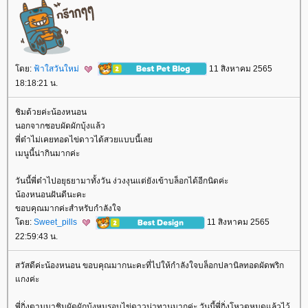
ดย:
ฟ้าใสวันใหม่
11 สิงหาคม 2565
18:18:21 น.
ชิมด้วยค่ะน้องหนอน
นอกจากชอบผัดผักบุ้งแล้ว
พี่ต๋าไม่เคยทอดไข่ดาวได้สวยแบบนี้เล
เมนูนี้น่ากินมากค่ะ
วันนี้พี่ต๋าไปอยุธยามาทั้งวัน ง่วงงุนแต่ยังเข้าบล็อกได้อีกนิดค่ะ
น้องหนอนฝันดีนะคะ
ขอบคุณมากค่ะสำหรับกำลังใจ
ดย:
Sweet_pills
11 สิงหาคม 2565
22:59:43 น.
สวัสดีค่ะน้องหนอน ขอบคุณมากนะคะที่ไปให้กำลังใจบล็อกปลานิลทอดผัดพริก
กงค่ะ
พี่กิ่งตามมาชิมผัดผักบุ้งหมูรอบไข่ดาวน่าทานมากค่ะ วันนี้พี่กิ่งโหวตหมดแล้วไว้