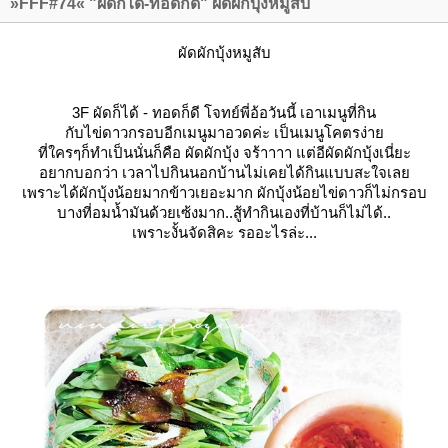
»FFF#74« "ผัดก็ได้-ทอดก็ดี" ผัดผักบุ้งหมูสับ
ผัดผักบุ้ง
หมูสับ
3F
ผัดก็ได้ - ทอดก็ดี
จทย์พี่อ้อวันนี้ เอาเมนูที่กิน
กับไข่ดาวกรอบอีกเมนูมาอวดค่ะ เป็นเมนูโคตรง่า
ที่ใครๆก็ทำเป็นนั่นก็คือ
ผัดผักบุ้ง
จร้าาาา แต่อีผัดผักบุ้งเนี่ยะ
อยากบอกว่า เวลาไปกินนอกบ้านไม่เคยได้กินแบบสะใจเล
เพราะได้ผักบุ้งน้อยมากข้าวเยอะมาก ผักบุ้งน้อยไข่ดาวก็ไม่กรอบ
บางที่อมน้ำมันด้วยเซ้งมาก..สู้ทำกินเองที่บ้านก็ไม่ได้..
เพราะงั้นจัดสิคะ รออะไรล่ะ...