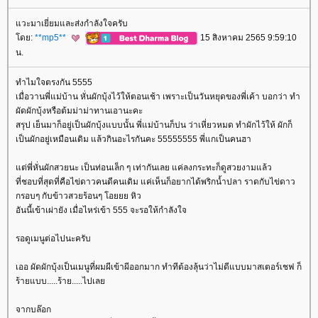
วะมาเยี่ยมและส่งกำลังใจครับ
ดย:
**mp5**
15 สิงหาคม 2565 9:59:10
น.
ทำไมใจตรงกัน 5555
เมื่อวานพี่แม่บ้าน หั่นผักบุ้งไว้ให้ตอนเช้า เพราะเป็นวันหยุดของพี่เค้า บอกว่า ทำ
ผัดผักบุ้งหรือต้มม่าม่าทานเอานะคะ
สรุป เย็นมาก็อยู่เป็นผักบุ้งแบบนั้น พี่แม่บ้านก็บ่น ว่าเหี่ยวหมด ทำผักไว้ให้ ผักก็
เป็นผักอยู่เหมือนเดิม แล้วกินอะไรกันคะ 55555555 พี่แกเป็นคนฮา
ต่พี่หั่นผักสวยนะ เป็นท่อนเล็ก ๆ เท่ากันเลย แค่ลงกระทะก็ดูสวยงามแล้ว
ที่ชอบที่สุดที่คือไข่ดาวคนดีคนเดิม แค่เห็นก็อยากได้พริกน้ำปลา ราดกับไข่ดาว
กรอบๆ กับข้าวสวยร้อนๆ โอยยย หิว
อันนี้เข้าเผ่ายัง เมื่อไหร่เข้า 555 จะรอให้กำลังใจ
รอดูเมนูต่อไปนะครับ
เออ ผัดผักบุ้งเป็นเมนูที่ผมผีเข้าผีออกมาก ทำทีต้องลุ้นว่าไม่ดีแบบมาสเตอร์เชฟ ก็
ร้ายแบบ.....ร้าย.....ไปเล
จากบล๊อก