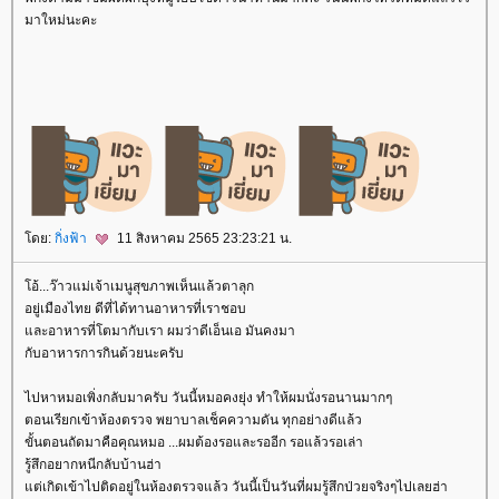
มาใหม่นะคะ
ดย:
กิ่งฟ้า
11 สิงหาคม 2565 23:23:21 น.
อ้...ว๊าวแม่เจ้าเมนูสุขภาพเห็นแล้วตาลุก
อยู่เมืองไทย ดีที่ได้ทานอาหารที่เราชอบ
ละอาหารที่โตมากับเรา ผมว่าดีเอ็นเอ มันคงมา
กับอาหารการกินด้วยนะครับ
ไปหาหมอเพิ่งกลับมาครับ วันนี้หมอคงยุ่ง ทำให้ผมนั่งรอนานมากๆ
ตอนเรียกเข้าห้องตรวจ พยาบาลเช็คความดัน ทุกอย่างดีแล้ว
ขั้นตอนถัดมาคือคุณหมอ ...ผมต้องรอและรออีก รอแล้วรอเล่า
รู้สึกอยากหนีกลับบ้านฮ่า
ต่เกิดเข้าไปติดอยู่ในห้องตรวจแล้ว วันนี้เป็นวันที่ผมรู้สึกป่วยจริงๆไปเลยฮ่า