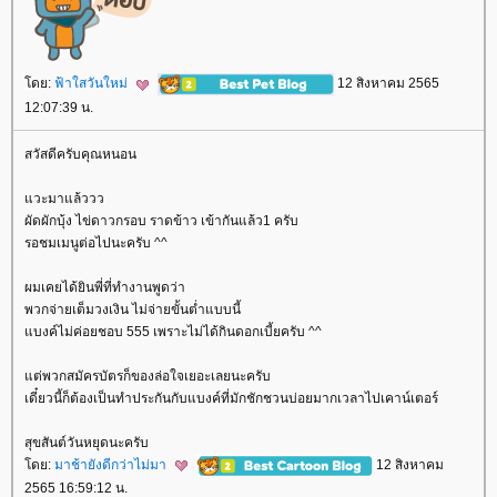
ดย:
ฟ้าใสวันใหม่
12 สิงหาคม 2565
12:07:39 น.
สวัสดีครับคุณหนอน
วะมาแล้ววว
ผัดผักบุ้ง ไข่ดาวกรอบ ราดข้าว เข้ากันแล้ว1 ครับ
รอชมเมนูต่อไปนะครับ ^^
ผมเคยได้ยินพี่ที่ทำงานพูดว่า
พวกจ่ายเต็มวงเงิน ไม่จ่ายขั้นต่ำแบบนี้
บงค์ไม่ค่อยชอบ 555 เพราะไม่ได้กินดอกเบี้ยครับ ^^
ต่พวกสมัครบัตรก็ของล่อใจเยอะเลยนะครับ
เดี๋ยวนี้ก็ต้องเป็นทำประกันกับแบงค์ที่มักชักชวนบ่อยมากเวลาไปเคาน์เตอร์
สุขสันต์วันหยุดนะครับ
ดย:
มาช้ายังดีกว่าไม่มา
12 สิงหาคม
2565 16:59:12 น.