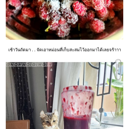
เช้าวันถัดมา . . จัดเอาหม่อนที่เก็บสะสมไว้ออกมาได้เลยจร้าาา