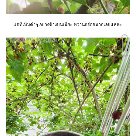
ต่ที่เห็นดำๆ อย่างข้างบนเนี่ยะ หวานอร่อยมากเลยแหละ