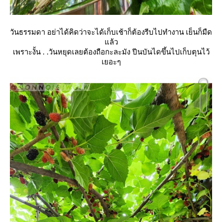
วันธรรมดา อย่าได้คิดว่าจะได้เก็บเช้าก็ต้องรีบไปทำงาน เย็นก็มืด
ล้ว
เพราะงั้น . .วันหยุดเลยต้องถือกะละมัง ปีนบันไดขึ้นไปเก็บตุนไว้
เยอะๆ