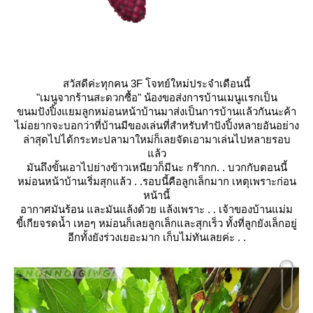
สวัสดีค่ะทุกคน 3F โจทย์ใหม่ประจำเดือนนี้
"เมนูจากร้านสะดวกซื้อ"
น้องขอส่งการบ้านเมนูแรกเป็น
ขนมปังปิ้งแยมลูกหม่อนหน้าบ้านมาส่งเป็นการบ้านแล้วกันนะค้า
ไม่อยากจะบอกว่าที่บ้านมีของเล่นที่สำหรับทำปังปิ้งหลายอันอย่าง
ล่าสุดไปได้กระทะปลามาใหม่ก็เลยจัดเอามาเล่นไปหลายรอบ
ล้ว
มันถึงขั้นเอาไปย่างข้าวเหนียวก็มีนะ กร๊ากก. . บวกกับตอนนี้
หม่อนหน้าบ้านเริ่มสุกแล้ว . .รอบนี้คือลูกเล็กมาก เหตุเพราะก่อน
หน้านี้
อากาศมันร้อน และมันแล้งด้วย แล้งเพราะ . . เจ้าของบ้านแม่ม
ขี้เกียจรดน้ำ เหอๆ หม่อนก็เลยลูกเล็กและสุกเร็ว ทั้งที่ลูกยังเล็กอยู่
อีกทั้งยังร่วงเยอะมาก เก็บไม่ทันเลยค่ะ . .