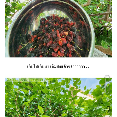
เก็บไปเก็บมา เต็มถังแล้วจร้าาาาาา . .