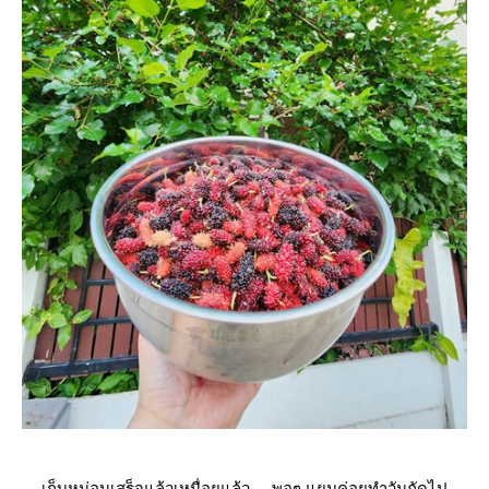
เก็บหม่อนเสร็จแล้วเหนื่อยแล้ว . . พอๆ แยมค่อยทำวันถัดไป