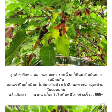
ลูกดำๆ คือหวานมากเลยนะคะ รอบนี้ นกก็บินมากินกันบ่อ
เหมือนกัน
ตอนเราปีนเก็บมีนก โผล่มาสองตัว แล้วคือพอพวกนางมุดเข้ามา
นดงหม่อน
ล้วเจ๊อะเรา . . พวกนางก็ตกใจรีบบีนหนีไปอย่างเร็ว . . 555+