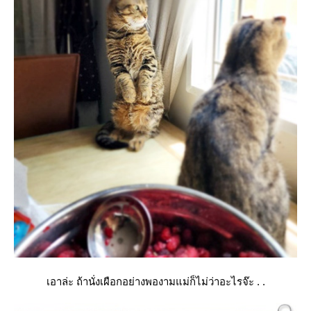
เอาล่ะ ถ้านั่งเผือกอย่างพองามแม่ก็ไม่ว่าอะไรจ๊ะ . .