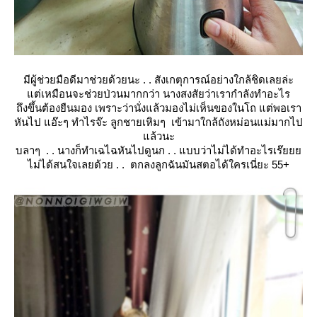
มีผู้ช่วยมือดีมาช่วยด้วยนะ . . สังเกตุการณ์อย่างใกล้ชิดเลยล่ะ
ต่เหมือนจะช่วยป่วนมากกว่า นางสงสัยว่าเรากำลังทำอะไร
ถึงขึ้นต้องยืนมอง เพราะว่านั่งแล้วมองไม่เห็นของในโถ แต่พอเรา
หันไป แอ๊ะๆ ทำไรจ๊ะ ลูกชายเหิมๆ เข้ามาใกล้ถังหม่อนแม่มากไป
ล้วนะ
บลาๆ . . นางก็ทำเฉไฉหันไปดูนก . . แบบว่าไม่ได้ทำอะไรเร๊
ไม่ได้สนใจเลยด้วย . . ตกลงลูกฉันมันสตอได้ใครเนี่ยะ 55+