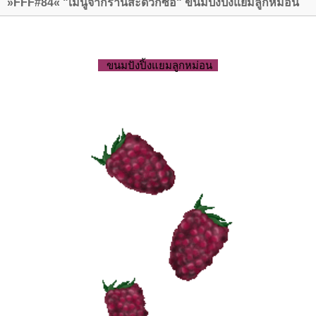
»FFF#84« "เมนูจากร้านสะดวกซื้อ" ขนมปังปิ้งแยมลูกหม่อน
ขนมปังปิ้งแยมลูกหม่อน