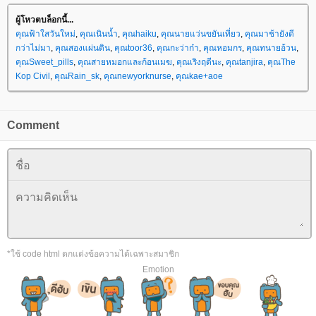
ผู้โหวตบล็อกนี้...
คุณฟ้าใสวันใหม่
,
คุณเนินน้ำ
,
คุณhaiku
,
คุณนายแว่นขยันเที่ยว
,
คุณมาช้ายังดี
กว่าไม่มา
,
คุณสองแผ่นดิน
,
คุณtoor36
,
คุณกะว่าก๋า
,
คุณหอมกร
,
คุณทนายอ้วน
,
คุณSweet_pills
,
คุณสายหมอกและก้อนเมฆ
,
คุณเริงฤดีนะ
,
คุณtanjira
,
คุณThe
Kop Civil
,
คุณRain_sk
,
คุณnewyorknurse
,
คุณkae+aoe
Comment
*ใช้ code html ตกแต่งข้อความได้เฉพาะสมาชิก
Emotion