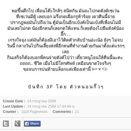
พอขึ้นตึกไป เพื่อนโต๊ะใกล้ๆ สนิทกัน มันจะไปกดตังค์เซเว่น
ที่เซเว่นมีตู้ เลยบอก มรึงกดเผื่อกรูห้าร้อย เดวคืนนี้จ่า
ปรากฎพอมันไปถึงเว่น ตู้มันเป็นอีกแบ้งค์เป็นแบ้งที่เพื่อนไม่มี
มันเลยไม่กด น้องอีกคนก็เลยกดให้แทน ก็เลยต้องไปยืมตังค์น้อง
อี๊ก . .
เกรงใจจุง แต่มันก็ต้องมีเอาไว้ติดตัวกลับบ้านอ่ะเน้อ ยังๆ ไม่จบ
วันนี้ กลางวันไปกินเลี้ยงส่งพี่อีกคนที่ทำงานด้วยกันมาตั้งแต่แรกๆ
เล
กินเสร็จก็ต้องบอกพี่คนจ่ายตังค์ไปว่า เดี๋ยวหนูโอนให้คืนนี้นะคะ
ถถถถ.. ชีวิต เมื่อไม่มีโทรศัพท์ เหมือนขาดใจจริงๆ
ขอจบการบ่นท้ายบล็อกแต่เพียงเท่านี้
บั น ทึ ก 3 F โ ด ย ตั ว ห น อ น กิ๊ ว ๆ
Create Date :
14 กรกฎาคม 2566
Last Update :
14 กรกฎาคม 2566 17:44:49 น.
Counter :
1118 Pageviews.
Comments :
21