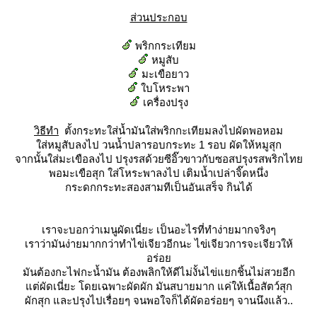
ส่วนประกอบ
พริกกระเทียม
หมูสับ
มะเขือยาว
บโหระพา
เครื่องปรุง
วิธีทำ
ตั้งกระทะใส่น้ำมันใส่พริกกะเทียมลงไปผัดพอหอม
ส่หมูสับลงไป วนน้ำปลารอบกระทะ 1 รอบ ผัดให้หมูสุก
จากนั้นใส่มะเขือลงไป ปรุงรสด้วยซีอิ๊วขาวกับซอสปรุงรสพริกไท
พอมะเขือสุก ใส่โหระพาลงไป เติมน้ำเปล่าจิ๊ดหนึ่ง
กระดกกระทะสองสามทีเป็นอันเสร็จ กินได้
เราจะบอกว่าเมนูผัดเนี่ยะ เป็นอะไรที่ทำง่ายมากจริงๆ
เราว่ามันง่ายมากกว่าทำไข่เจียวอีกนะ ไข่เจียวการจะเจียวให้
อร่อ
มันต้องกะไฟกะน้ำมัน ต้องพลิกให้ดีไม่งั้นไข่แยกชิ้นไม่สวยอีก
ต่ผัดเนี่ยะ โดยเฉพาะผัดผัก มันสบายมาก แค่ให้เนื้อสัตว์สุก
ผักสุก และปรุงไปเรื่อยๆ จนพอใจก็ได้ผัดอร่อยๆ จานนึงแล้ว..