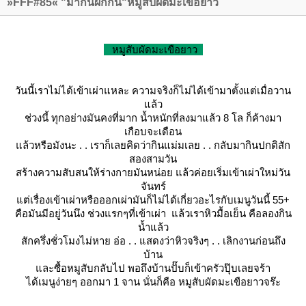
»FFF#85« "มากินผักกัน"หมูสับผัดมะเขือยาว
หมูสับผัดมะเขือยาว
วันนี้เราไม่ได้เข้าเผ่าแหละ ความจริงก็ไม่ได้เข้ามาตั้งแต่เมื่อวาน
ล้ว
ช่วงนี้ ทุกอย่างมันคงที่มาก น้ำหนักที่ลงมาแล้ว 8 โล ก็ค้างมา
เกือบจะเดือน
ล้วหรือมังนะ . . เราก็เลยคิดว่ากินแม่มเลย . . กลับมากินปกติสัก
สองสามวัน
สร้างความสับสนให้ร่างกายมันหน่อย แล้วค่อยเริ่มเข้าเผ่าใหม่วัน
จันทร์
ต่เรื่องเข้าเผ่าหรือออกเผ่ามันก็ไม่ได้เกี่ยวอะไรกับเมนูวันนี้ 55+
คือมันมีอยู่วันนึง ช่วงแรกๆที่เข้าเผ่า แล้วเราหิวมื้อเย็น คือลองกิน
น้ำแล้ว
สักครึ่งชั่วโมงไม่หาย อ่อ . . แสดงว่าหิวจริงๆ . . เลิกงานก่อนถึง
บ้าน
ละซื้อหมูสับกลับไป พอถึงบ้านปั๊บก็เข้าครัวปุ๊บเลยจร้า
ได้เมนูง่ายๆ ออกมา 1 จาน นั่นก็คือ หมูสับผัดมะเขือยาวจร๊ะ