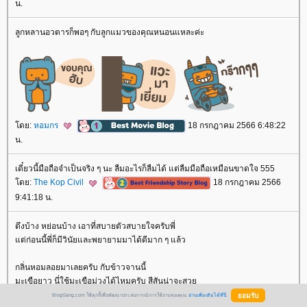
น.
ลูกหลานอวตารก็พอๆ กับลูกแมวของคุณหนอนแหละค่ะ
ดย:
หอมกร
18 กรกฎาคม 2566 6:48:22
น.
เดี๋ยวนี้มือถือจำเป็นจริง ๆ นะ ลืมอะไรก็ลืมได้ แต่ลืมมือถือเหมือนขาดใจ 555
ดย:
The Kop Civil
18 กรกฎาคม 2566
9:41:18 น.
ตึงบ้าง หย่อนบ้าง เอาที่สบายตัวสบายใจครับพี่
ต่ก่อนนี้พี่ก็มีวินัยและพยายามมาได้ดีมาก ๆ แล้ว
กลิ่นหอมลอยมาเลยครับ กับข้าวจานนี้
มะเขือยาว นี่ใช้มะเขือม่วงได้ไหมครับ สีสันน่าจะสว
ผมไม่ทานมะเขือยาวครับ มันหยึ๋
BlogGang.com ใช้คุกกี้เพื่อพัฒนาประสบการณ์การใช้งานของคุณ
อ่านเพิ่มเติมได้ที่นี่