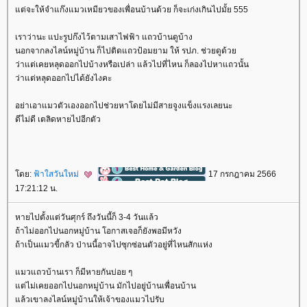
ต่จะให้จำแก๊งแมวเหมียวของเพื่อนบ้านด้วย ก็จะเก่งเกินไปมั้ย 555
เราว่านะ แปะรูปก๊งไว้ตามเสาไฟฟ้า แถวบ้านดูบ้าง
นอกจากลงไลน์หมู่บ้าน ก็ไปติดแถวป้อมยาม ให้ รปภ. ช่วยดูด้ว
ว่าแต่เคยหลุดออกไปบ้างหรือเปล่า แล้วไปที่ไหน ก็ลองไปหาแถวนั้น
ว่าแต่หลุดออกไปได้ยังไงคะ
อย่าเอาแมวตัวเองออกไปช่วยหาโดยไม่มีสายจูงแข็งแรงเลยนะ
ดีไม่ดี เตลิดหายไปอีกตัว
ดย:
ฟ้าใสวันใหม่
17 กรกฎาคม 2566
17:21:12 น.
หายไปตั้งแต่วันศุกร์ ถึงวันนี้ก็ 3-4 วันแล้ว
ถ้าไม่ออกไปนอกหมู่บ้าน โอกาสเจอก็ยังพอมีหวัง
ถ้าเป็นแมวขี้กลัว ป่านนี้อาจไปซุกซ่อนตัวอยู่ที่ไหนสักแห่ง
มวแถวบ้านเรา ก็มีหายกันบ่อย ๆ
ต่ไม่เคยออกไปนอกหมู่บ้าน มักไปอยู่บ้านเพื่อนบ้าน
ล้วเขาลงไลน์หมู่บ้านให้เจ้าของแมวไปรับ