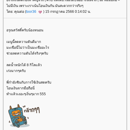
ังไงเงินสดก็ยังสำคัญจริงๆ ครับ แต่เดี๋ยวนี้มันเป็นอย่างนั้นจริงๆ นะ ลืมมือถือ =
ไม่มีเงิน เพราะเราเน้นโอนเงินกัน มันสะดวกกว่าจริงๆ
ดย: คุณต่อ (
toor36
) 15 กรกฎาคม 2566 0:14:02 น.
อรุณสวัสดิ์ครับน้องหนอน
เมนูนี้ลดความดันดีมาก
มะเขือนี่ไม่ว่าเป็นมะเขืออะไร
ช่วยลดความดันได้จริงๆครับ
ลดน้ำหนักได้ 8 กิโลแล้ว
เก่งมากๆครับ
พี่ก๋ายังชินกับการใช้เงินสดครับ
อนเงินจากมือถือนี่
ทำแล้วเงอะๆเงิ่นๆมาก 555