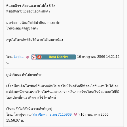
พี่แอบอิจฯ เรื่องนน.หายไปตั้ง 8 โล
พี่ขอสักครึ่งนึงของน้องล่ะกันค่ะ
มะเขือยาวน้องผัดได้น่ากินมากเลยค่ะ
ไว้พี่จะลองผัดดูบ้างค่ะ
สรุปได้โทรศัพท์ไม่ได้หายใช่ไหมคะน้อง
ดย:
tanjira
16 กรกฎาคม 2566 14:21:12
น.
ดูน่ากินนะ ทำไม่ยากด้ว
เดี๋ยวนี้คนติดโทรศัพท์กันมากเกินไป พอไม่มีโทรศัพท์ก็ทำอะไรกันแทบไม่ได้เล
ต่ส่วนหนึ่งกระเพราะโปรโมชั่นเวลาเราจ่ายเงิน บางร้านโอนเงินมีส่วนลดให้ก็มี
ไม่แปลกที่คนจะติดการใช้โทรศัพท์
เงินสดยังไงก็ยังมีความสำคัญอยู่
ดย: โลกคู่ขนาน (
สมาชิกหมายเลข 7115969
) 16 กรกฎาคม 2566
15:56:07 น.