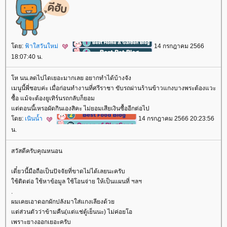
ดย:
ฟ้าใสวันใหม่
14 กรกฎาคม 2566
18:07:40 น.
ห นน.ลดไปไดเยอะมากเลย อยากทำได้บ้างจัง
เมนูนี้พี่ชอบค่ะ เมื่อก่อนทำงานที่ศรีราชา ขับรถผ่านร้านข้าวแกงบางพระต้องแวะ
ซื้อ แม้จะต้องยูเทิร์นรถกลับก็ยอม
ต่ตอนนี้เหรอผัดกินเองสิคะ ไม่ยอมเสียเงินซื้ออีกต่อไป
ดย:
เนินน้ำ
14 กรกฎาคม 2566 20:23:56
น.
สวัสดีครับคุณหนอน
เดี๋ยวนี้มือถือเป็นปัจจัยที่ขาดไม่ได้เลยนะครับ
ช้ติดต่อ ใช้หาข้อมูล ใช้โอนจ่าย ให้เป็นแผนที่ ฯลฯ
.
ผมเคยเอาดอกผักปลังมาใส่แกงเลียงด้ว
ต่ส่วนตัวว่าข้ามคืน(แต่แช่ตู้เย็นนะ) ไม่ค่อยโอ
เพราะยางออกเยอะครับ