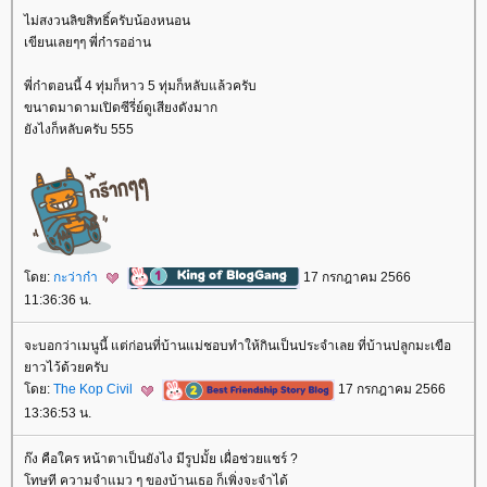
ไม่สงวนลิขสิทธิ์ครับน้องหนอน
เขียนเลยๆๆ พี่ก๋ารออ่าน
พี่ก๋าตอนนี้ 4 ทุ่มก็หาว 5 ทุ่มก็หลับแล้วครับ
ขนาดมาดามเปิดซีรี่ย์ดูเสียงดังมาก
ังไงก็หลับครับ 555
ดย:
กะว่าก๋า
17 กรกฎาคม 2566
11:36:36 น.
จะบอกว่าเมนูนี้ แต่ก่อนที่บ้านแม่ชอบทำให้กินเป็นประจำเลย ที่บ้านปลูกมะเขือ
าวไว้ด้วยครับ
ดย:
The Kop Civil
17 กรกฎาคม 2566
13:36:53 น.
ก๊ง คือใคร หน้าตาเป็นยังไง มีรูปมั้ย เผื่อช่วยแชร์ ?
ทษที ความจำแมว ๆ ของบ้านเธอ ก็เพิ่งจะจำได้