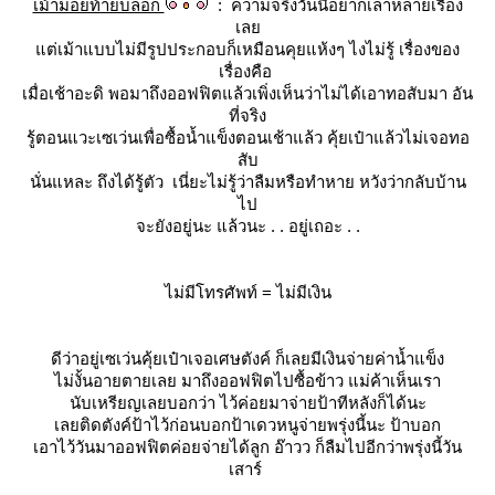
เม้ามอยท้ายบล็อก
: ความจริงวันนี้อยากเล่าหลายเรื่อง
เล
ต่เม้าแบบไม่มีรูปประกอบก็เหมือนคุยแห้งๆ ไงไม่รู้ เรื่องของ
เรื่องคือ
เมื่อเช้าอะดิ พอมาถึงออฟฟิตแล้วเพิ่งเห็นว่าไม่ได้เอาทอสับมา อัน
ที่จริง
รู้ตอนแวะเซเว่นเพื่อซื้อน้ำแข็งตอนเช้าแล้ว คุ้ยเป๋าแล้วไม่เจอทอ
สับ
นั่นแหละ
ถึงได้รู้ตัว เนี่ยะไม่รู้ว่าลืมหรือทำหาย หวังว่ากลับบ้าน
ไป
จะยังอยู่นะ แล้วนะ . . อยู่เถอะ . .
ไม่มีโทรศัพท์ = ไม่มีเงิน
ดีว่าอยู่เซเว่นคุ้ยเป๋าเจอเศษตังค์ ก็เลยมีเงินจ่ายค่าน้ำแข็ง
ไม่งั้นอายตายเลย มาถึงออฟฟิตไปซื้อข้าว แม่ค้าเห็นเรา
นับเหรียญเลยบอกว่า ไว้ค่อยมาจ่ายป้าทีหลังก็ได้นะ
เลยติดตังค์ป้าไว้ก่อนบอกป้าเดวหนูจ่ายพรุ่งนี้นะ ป้าบอก
เอาไว้วันมาออฟฟิตค่อยจ่ายได้ลูก อ๊าวว ก็ลืมไปอีกว่าพรุ่งนี้วัน
เสาร์