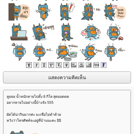
หูยยย น้ำหนักหายไปตั้ง 8 กิโล สุดยอดดด
อยากหายไปอย่างนี้บ้างจัง 555
ผัดได้น่ากินมากค่ะ มะเขือไม่ดำด้ว
หวังว่าโทรศัพท์จะอยู่ที่บ้านนะคะ อิอิ