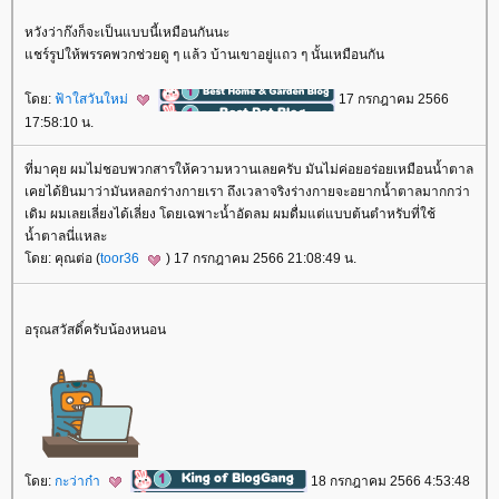
หวังว่าก๊งก็จะเป็นแบบนี้เหมือนกันนะ
ชร์รูปให้พรรคพวกช่วยดู ๆ แล้ว บ้านเขาอยู่แถว ๆ นั้นเหมือนกัน
ดย:
ฟ้าใสวันใหม่
17 กรกฎาคม 2566
17:58:10 น.
ที่มาคุย ผมไม่ชอบพวกสารให้ความหวานเลยครับ มันไม่ค่อยอร่อยเหมือนน้ำตาล
เคยได้ยินมาว่ามันหลอกร่างกายเรา ถึงเวลาจริงร่างกายจะอยากน้ำตาลมากกว่า
เดิม ผมเลยเลี่ยงได้เลี่ยง โดยเฉพาะน้ำอัดลม ผมดื่มแต่แบบต้นตำหรับที่ใช้
น้ำตาลนี่แหละ
ดย: คุณต่อ (
toor36
) 17 กรกฎาคม 2566 21:08:49 น.
อรุณสวัสดิ์ครับน้องหนอน
ดย:
กะว่าก๋า
18 กรกฎาคม 2566 4:53:48