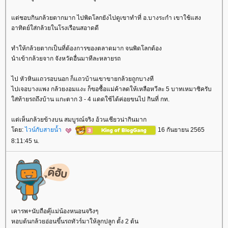
ต่ชอบกินกล้วยตากมาก ไปพิดโลกยังไปดูเขาทำที่ อ.บางระกำ เขาใช้แสง
อาทิตย์ใส่กล้วยในโรงเรือนสอาดดี
ทำให้กล้วยตากเป็นที่ต้องการของตลาดมาก จนพิดโลกต้อง
นำเข้ากล้วยจาก จังหวัดอื่นมาทีละหลายรถ
ไป หัวหินแถวรอบนอก ก็แถวบ้านเขาขายกล้วยถูกบางที
ไปเจอบางแพง กล้วยงอมแงะ ก็ขอซื้อแม่ค้าลดให้เหลือหวีละ 5 บาทเหมาซิครับ
ส่ท้ายรถถึงบ้าน แกะตาก 3 - 4 แดดใช้ได้ค่อยขนไป กินที่ กท.
ต่เห็นกล้วยข้างบน สมบูรณ์จริง อ้วนเชียวน่ากินมาก
ดย:
ไวน์กับสายน้ำ
16 กันยายน 2565
8:11:45 น.
เคารพ+นับถือคุ๊แม่น้องหนอนจริงๆ
หอบต้นกล้วยอ่อนขึ้นรถทัวร์มาให้ลูกปลูก ตั้ง 2 ต้น