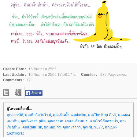
Create Date :
15 กันยายน 2565
Last Update :
15 กันยายน 2565 17:58:17 น.
Counter :
982 Pageviews.
Comments :
17
ผู้โหวตบล็อกนี้...
คุณtoor36
,
คุณฟ้าใสวันใหม่
,
คุณเนินน้ำ
,
คุณhaiku
,
คุณThe Kop Civil
,
คุณสอง
ผ่นดิน
,
คุณSweet_pills
,
คุณสายหมอกและก้อนเมฆ
,
คุณไวน์กับสายน้ำ
,
คุณ
เริงฤดีนะ
,
คุณRain_sk
,
คุณหอมกร
,
คุณกะว่าก๋า
,
คุณNENE77
,
คุณtuk-
tuk@korat