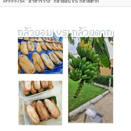
»FFF#75« "อาหารว่าง" กล้วยอบ VS กล้วยตาก