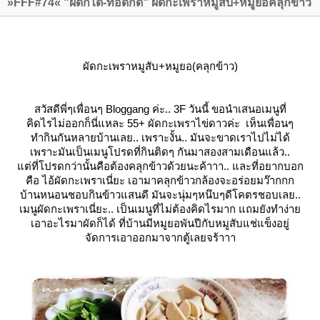
»FFF#74« "ผัดก็ได้-ทอดก็ดี" ผัดกะเพราหมูสับ+หมูยอคลุกข้าว
ผัดกะเพรา
หมูสับ+หมูยอ
(คลุกข้าว)
สวัสดีพี่ๆเพื่อนๆ Bloggang ค่ะ.. 3F วันนี้ ขอนำเสนอเมนูที่
คิดไรไม่ออกก็นี่แหละ 55+ ผัดกะเพราไข่ดาวค่ะ เห็นเพื่อนๆ
ทำกินกันหลายบ้านเลย.. เพราะงั้น.. มันจะขาดเราไปไม่ได้
เพราะมันเป็นเมนูโปรดที่กินติดๆ กันมาสองสามเดือนแล้ว..
ต่ที่โปรดกว่านั้นคือต้องคลุกข้าวด้วยนะค้าาา.. และที่อยากบอก
คือ ไอ้ผัดกะเพราเนี่ยะ เอามาคลุกข้าวกล้องจะอร่อยมว๊ากกก
บ้านหนอนชอบกินข้าวแสนดี มันจะนุ่มๆหนึบๆดีโคตรชอบเลย..
เมนูผัดกะเพราเนี่ยะ.. เป็นเมนูที่ไม่ต้องคิดไรมาก แถมยังทำง่า
เอาอะไรมาผัดก็ได้ ที่บ้านมีหมูยอพันปีกับหมูสับแช่แข็งอยู่
จัดการเอาออกมาจากตู้เลยจร้าาา