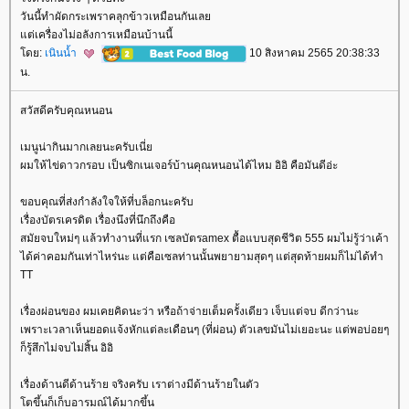
วันนี้ทำผัดกระเพราคลุกข้าวเหมือนกันเล
ต่เครื่องไม่อลังการเหมือนบ้านนี้
ดย:
เนินน้ำ
10 สิงหาคม 2565 20:38:33
น.
สวัสดีครับคุณหนอน
เมนูน่ากินมากเลยนะครับเนี่
ผมให้ไข่ดาวกรอบ เป็นซิกเนเจอร์บ้านคุณหนอนได้ไหม อิอิ คือมันดีอ่ะ
ขอบคุณที่ส่งกำลังใจให้ที่บล็อกนะครับ
เรื่องบัตรเครดิต เรื่องนึงที่นึกถึงคือ
สมัยจบใหม่ๆ แล้วทำงานที่แรก เซลบัตรamex ตื้อแบบสุดชีวิต 555 ผมไม่รู้ว่าเค้า
ได้ค่าคอมกันเท่าไหร่นะ แต่คือเซลท่านนั้นพยายามสุดๆ แต่สุดท้ายผมก็ไม่ได้ทำ
TT
เรื่องผ่อนของ ผมเคยคิดนะว่า หรือถ้าจ่ายเต็มครั้งเดียว เจ็บแต่จบ ดีกว่านะ
เพราะเวลาเห็นยอดแจ้งหักแต่ละเดือนๆ (ที่ผ่อน) ตัวเลขมันไม่เยอะนะ แต่พอบ่อยๆ
ก็รู้สึกไม่จบไม่สิ้น อิอิ
เรื่องด้านดีด้านร้าย จริงครับ เราต่างมีด้านร้ายในตัว
ตขึ้นก็เก็บอารมณ์ได้มากขึ้น