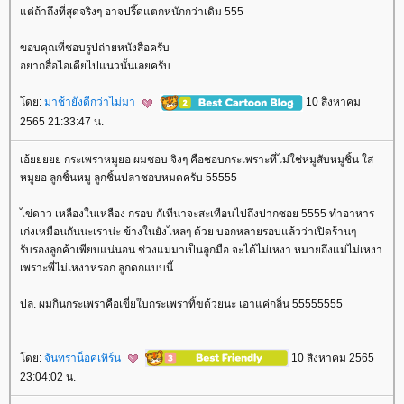
ต่ถ้าถึงที่สุดจริงๆ อาจปรี๊ดแตกหนักกว่าเดิม 555
ขอบคุณที่ชอบรูปถ่ายหนังสือครับ
อยากสื่อไอเดียไปแนวนั้นเลยครับ
ดย:
มาช้ายังดีกว่าไม่มา
10 สิงหาคม
2565 21:33:47 น.
เอ้ยยยยย กระเพราหมูยอ ผมชอบ จิงๆ คือชอบกระเพราะที่ไม่ใช่หมูสับหมูชิ้น ใส่
หมูยอ ลูกชิ้นหมู ลูกชิ้นปลาชอบหมดครับ 55555
ไข่ดาว เหลืองในเหลือง กรอบ กัเทีน่าจะสะเทือนไปถึงปากซอย 5555 ทำอาหาร
เก่งเหมือนกันนะเราน่ะ ข้างในยังไหลๆ ด้วย บอกหลายรอบแล้วว่าเปิดร้านๆ
รับรองลูกค้าเพียบแน่นอน ช่วงแม่มาเป็นลูกมือ จะได้ไม่เหงา หมายถึงแม่ไม่เหงา
เพราะพี่ไม่เหงาหรอก ลูกดกแบบนี้
ปล. ผมกินกระเพราคือเขี่ยใบกระเพราทิ้ฃด้วยนะ เอาแค่กลิ่น 55555555
ดย:
จันทราน็อคเทิร์น
10 สิงหาคม 2565
23:04:02 น.