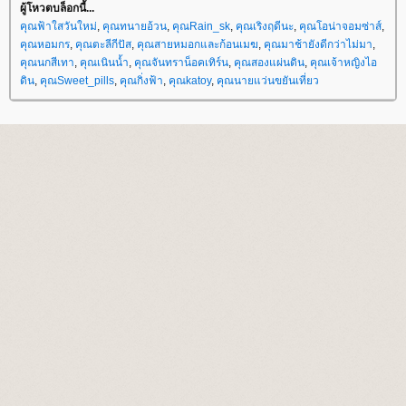
ผู้โหวตบล็อกนี้...
คุณฟ้าใสวันใหม่
,
คุณทนายอ้วน
,
คุณRain_sk
,
คุณเริงฤดีนะ
,
คุณโอน่าจอมซ่าส์
,
คุณหอมกร
,
คุณตะลีกีปัส
,
คุณสายหมอกและก้อนเมฆ
,
คุณมาช้ายังดีกว่าไม่มา
,
คุณนกสีเทา
,
คุณเนินน้ำ
,
คุณจันทราน็อคเทิร์น
,
คุณสองแผ่นดิน
,
คุณเจ้าหญิงไอ
ดิน
,
คุณSweet_pills
,
คุณกิ่งฟ้า
,
คุณkatoy
,
คุณนายแว่นขยันเที่ยว