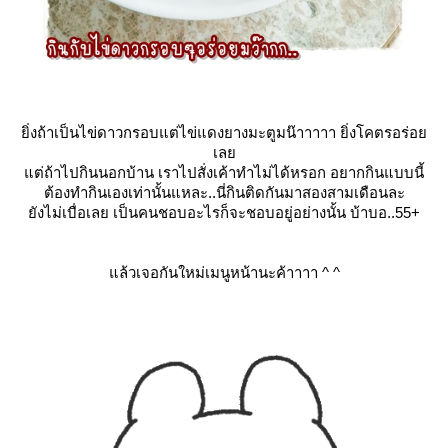
ิ่งถ้าเป็นไข่ดาวกรอบแต่ไข่แดงยางมะตูมน๊าาาาา ยิ่งโคตรอร่อ
เล
ต่ถ้าไปกินนอกบ้าน เราไปสั่งเค้าทำไม่ได้หรอก อยากกินแบบนี้
ต้องทำกินเองเท่านั้นแหละ..นี่กินติดกันมาสองสามเดือนละ
ังไม่เบื่อเลย เป็นคนชอบอะไรก็จะชอบอยู่อย่างนั้น บ้าบอ..55+
ล้วเจอกันใหม่เมนูหน้านะค้าาาา ^ ^