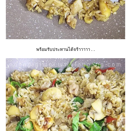
พร้อมรับประทานได้จร้าาาาา . .