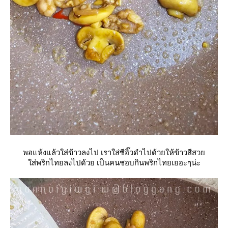
พอแห้งแล้วใส่ข้าวลงไป เราใส่ซีอิ๊วดำไปด้วยให้ข้าวสีสว
ส่พริกไทยลงไปด้วย เป็นคนชอบกินพริกไทยเยอะๆน่ะ