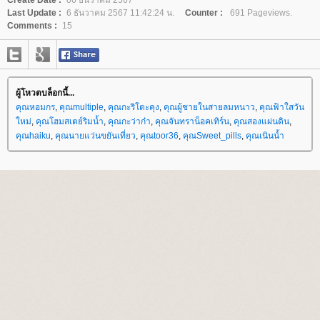
Last Update :
6 ธันวาคม 2567 11:42:24 น.
Counter :
691 Pageviews.
Comments :
15
ผู้โหวตบล็อกนี้...
คุณหอมกร
,
คุณmultiple
,
คุณกะริโตะคุง
,
คุณผู้ชายในสายลมหนาว
,
คุณฟ้าใสวัน
หม่
,
คุณโฮมสเตย์ริมน้ำ
,
คุณกะว่าก๋า
,
คุณจันทราน็อคเทิร์น
,
คุณสองแผ่นดิน
,
คุณhaiku
,
คุณนายแว่นขยันเที่ยว
,
คุณtoor36
,
คุณSweet_pills
,
คุณเนินน้ำ