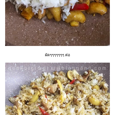
ผัดๆๆๆๆๆๆๆ ต่อ