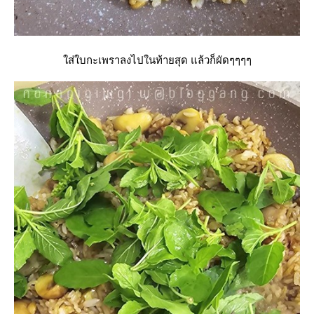
ส่ใบกะเพราลงไปในท้ายสุด แล้วก็ผัดๆๆๆๆ