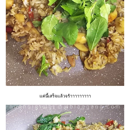
ค่นี้เสร็จแล้วจร้าาาาาาาาา