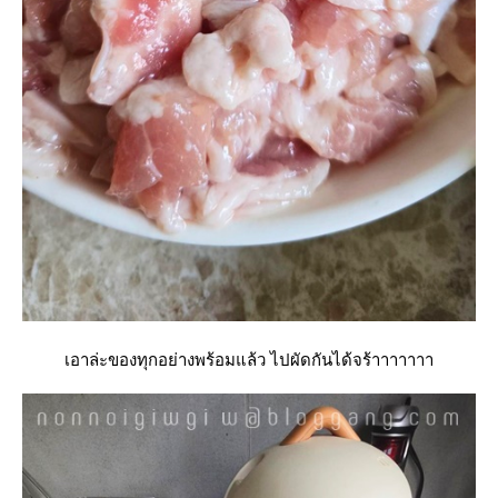
เอาล่ะของทุกอย่างพร้อมแล้ว ไปผัดกันได้จร้าาาาาาา