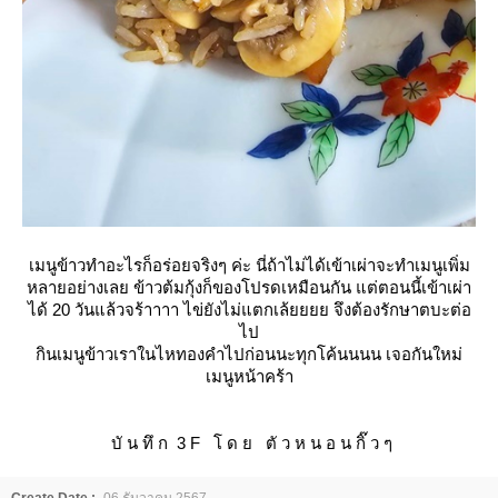
เมนูข้าวทำอะไรก็อร่อยจริงๆ
ค่ะ นี่ถ้าไม่ได้เข้าเผ่าจะทำเมนูเพิ่ม
หลายอย่างเลย ข้าวต้มกุ้งก็ของโปรดเหมือนกัน แต่ตอนนี้เข้าเผ่า
ได้ 20 วันแล้วจร้าาาา ไข่ยังไม่แตกเล้ยยยย จึงต้องรักษาตบะต่อ
ไป
กินเมนูข้าวเราในไหทองคำไปก่อนนะทุกโค้นนนน เจอกันใหม่
เมนูหน้าคร้า
บั น ทึ ก 3 F โ ด ย ตั ว ห น อ น กิ๊ ว ๆ
Create Date :
06 ธันวาคม 2567