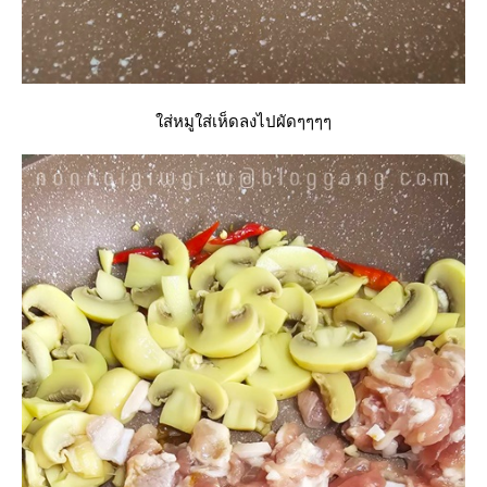
ส่หมูใส่เห็ดลงไปผัดๆๆๆๆ