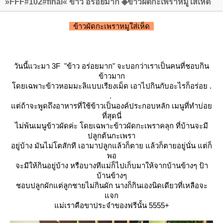
»FFF#102#final« ข้าว อร่อยมาก ◆ข้าวผัดกะเพราหมูใส่เห็ด
ข้าวผัดกะเพราหมูใส่เห็ด
วันนี้แวะมา 3F "ข้าว อร่อยมาก" จะบอกว่าเราเป็นคนที่ชอบกิน
ข้าวมาก
ดยเฉพาะข้าวหอมมะลิแบบเรียงเม็ด เอาไปกินกับอะไรก็อร่อย .
.
ต่ถ้าจะพูดถึงอาหารที่ใช้ข้าวเป็นองค์ประกอบหลัก เมนูที่ทำบ่อ
ที่สุดนี่
ไม่พ้นเมนูข้าวผัดค่ะ โดยเฉพาะข้าวผัดกะเพราคลุก ที่บ้านจะมี
ปลูกต้นกะเพรา
อยู่บ้าง มันไม่โตสักที เอามาปลูกแล้วก็ตาย แล้วก็ตายอยู่นั่น แต่ก็
พอ
จะมีให้กินอยู่บ้าง หรือบางทีแม่ก็ไปเก็บมาให้จากบ้านข้างๆ ป้า
บ้านข้างๆ
ชอบปลูกผักแต่ลูกชายไม่กินผัก นางก็กินเองนิดเดียวที่เหลือจะ
จก
ม่เราคือขาประจำของฟรีนั้น 5555+