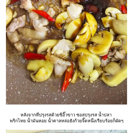
หลังจากที่ปรุงรสด้วยซิอิ๊วขาว ซอสปรุงรส น้ำปลา
พริกไทย น้ำมันหอย น้ำตาลหล่อฮังก้วยจิ๊ดหนึ่งเรียบร้อยก็ผัดๆ