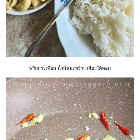
พริกกระเทียม น้ำมันมะพร้าว เจียวให้หอม