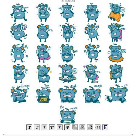
Emotion