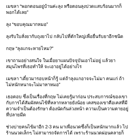
เมขลา “พอกตอนอยู่บ้านค่ะลุง หรือตอนลุงปวดแสบร้อนมากก็
พอกได้เลย”
ลุง “ขอบคุณมากหมอ”
ลุงรับใบสั่งยากับถุงยาไป กลับไปที่ตักใหญ่เพื่อยื่นรับยาอีกชนิด
กฤษ “ลุงแกจะหายไหม?”
เขาถามอย่างสนใจ ในเมื่อยาแผนปัจจุบันเอาไม่อยู่ แล้วยา
สมุนไพรที่เธอทำให้ จะเอาอยู่ได้อย่างไร
เมขลา “เดี๋ยวมารอบหน้าก็รู้ แต่ถ้าลุงแกอาจจะไม่มา คนแก่ ถ้า
ไม่หนักหนาจะไม่มาหาหมอ”
เธอตอบ ซึ่งเป็นเรื่องที่กฤษ ไม่เคยรู้มาก่อน ประสบการณ์ของเขา
กับการได้สัมผัสคนไข้ที่หลากหลายยังน้อย เคสของเขาคือเคสที่มี
ความจำเป็นต้องรักษา ต้องนัดกันล่วงหน้า ความเป็นความตายอยู่
ที่ปลายมีด
ช่วงบ่ายคนไข้มาอีก 2-3 คน มาเพื่อนวดซึ่งก็เป็นหนักมากแล้ว ไป
ร้านนวดเล็กๆ ไม่สามารถจัดการได้ เพราะร้านนวดผ่อนคลายก็