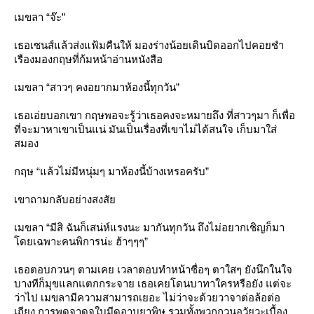
เมขลา “จ๊ะ”
เธอเซนส์แล้วส่งแฟ้มคืนให้ มองร่างน้อยเดินบิดออกไปคอยชำ
เรืองมองกฤษที่ก้มหน้าอ่านหนังสือ
เมขลา “สาวๆ คงอยากมาห้องนี้ทุกวัน”
เธอเอ่ยบอกเขา กฤษพอจะรู้ว่าเธอคงจะหมายถึง ที่สาวๆมา ก็เพื่อ
ที่จะมาหาเขาเป็นแน่ มันเป็นเรื่องที่เขาไม่ได้สนใจ เก็บมาใส่
สมอง
กฤษ “แล้วไม่มีหนุ่มๆ มาห้องนี้บ้างเหรอครับ”
เขาถามกลับอย่างสงสั
เมขลา “มีสิ ฉันก็เสน่ห์แรงนะ มากันทุกวัน ถึงไม่อยากเชิญก็มา
ดยเฉพาะคนพิการน่ะ ฮ้าๆๆๆ”
เธอตอบกวนๆ ตามเคย เวลาตอบทำหน้าซื่อๆ ตาใสๆ ยังนึกในใจ
บางทีก็มุขแลกแตกกระจาย เธอเคยโดนบาทาใครหรือยัง แต่จะ
ว่าไป เมขลามีความสามารถเยอะ ไม่ว่าจะด้วยวาจาต่อล้อต่อ
เถียง การพูดจาดุจใบมีดอาบยาพิษ รวมทั้งพวกกวนอวัยวะเบื้อง