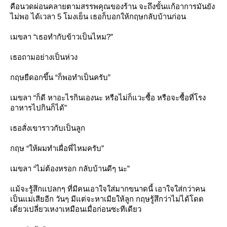
คือนวดผ่อนคลายตามสรรพคุณของร้าน จะถึงขั้นแก้อาการมันยัง
ไม่พอ ได้เวลา 5 โมงเย็น เธอก็บอกให้กฤษกลับบ้านก่อน
เมขลา “เธอทำกับข้าวเป็นไหม?”
เธอถามอย่างเป็นห่วง
กฤษยืดอกขึ้น “ก็พอทำเป็นครับ”
เมขลา “ก็ดี หาอะไรกินเองนะ หรือไม่ก็แวะซื้อ หรือจะซื้อที่โรง
อาหารไปกินก็ได้”
เธอสั่งเขาราวกับเป็นลูก
กฤษ “ให้ผมทำเผื่อพี่ไหมครับ”
เมขลา “ไม่ต้องหรอก กลับบ้านดีๆ นะ”
ม้จะรู้สึกแปลกๆ ที่มีคนเอาใจใส่มากขนาดนี้ เอาใจใส่กว่าคน
เป็นแม่เสียอีก วันๆ มีแต่จะหาเมียให้ลูก กฤษรู้สึกว่าไม่ได้โดด
เดี่ยวเปลี่ยวเหงาเหมือนเมื่อก่อนซะทีเดียว