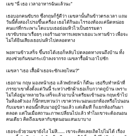
เมข “นี่ เธอ เวลาอาหารฉันแล้วนะ”
เธอบอกคนขับรถ ซึ่งกฤษก็รู้ดีว่า เมขลานั้นกินข้าวตรงเวลา แถม
วันนี้ทั้งสองไปรอขึ้นเครื่อง เธอได้กินอะไรรองท้องแค่นิดหน่อ
คนแก่ที่กระเพาะโตแบบเธอย่อมหิวไวเป็นธรรมดา
เขาขับรถมาเรื่อยๆ เจอร้านอาหารเลยพาเธอแวะทานข้าว เพื่อจะ
ไม่ได้ยินเสียงเธอบ่นหิวไปตลอดทาง
พอทานข้าวเสร็จ ขึ้นรถได้เธอก็หลับไปตลอดทางจนถึงบ้าน ทั้ง
สองช่วยกันขนกระเป๋าลงจากรถ เมขลารื้อผ้าเอาไปซัก
เมขลา “เธอ เสื้อผ้าเธอจะซักเลยไหม?”
เธอถาม กฤษ มองหน้าเธอ แล้วพยักหน้า ก็ดีนะ เธอรีบทำหน้าที่
ภรรยาเขาตั้งตั้งแต่วันนี้ ระหว่างซักผ้าเธอเก็บกวาดถูบ้าน เพราะ
ไม่ได้อยู่มาหลายวัน เสร็จแล้วอาบน้ำเตรียมเข้านอน กฤษเข้าไป
นห้องตัวเอง ก็นึกทบทวนว่า เขาควรจะนอนแยกห้องหรือไปนอน
กับเมขลา ตอนนี้กลับมาอยู่บ้านแล้ว แต่เดิมที ก็แยกห้องกันมา
ตลอด แต่ในเมื่อสถานะภาพเปลี่ยนไปแล้ว ทำไมเขาจะต้องนอน
คนเดียว คิดถึงเมขลากับชุดนอนแสนเบาบาง
เธอจะยั่วยวนเขายังไง ไม่สิ...... เขาจะคิดเลยเถิดไปไม่ได้ เรื่อง