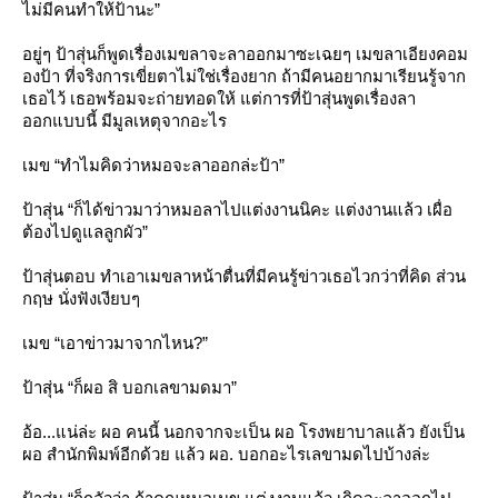
ไม่มีคนทำให้ป้านะ”
อยู่ๆ ป้าสุ่นก็พูดเรื่องเมขลาจะลาออกมาซะเฉยๆ เมขลาเอียงคอม
องป้า ที่จริงการเขี่ยตาไม่ใช่เรื่องยาก ถ้ามีคนอยากมาเรียนรู้จาก
เธอไว้ เธอพร้อมจะถ่ายทอดให้ แต่การที่ป้าสุ่นพูดเรื่องลา
ออกแบบนี้ มีมูลเหตุจากอะไร
เมข “ทำไมคิดว่าหมอจะลาออกล่ะป้า”
ป้าสุ่น “ก็ได้ข่าวมาว่าหมอลาไปแต่งงานนิคะ แต่งงานแล้ว เผื่อ
ต้องไปดูแลลูกผัว”
ป้าสุ่นตอบ ทำเอาเมขลาหน้าตื่นที่มีคนรู้ข่าวเธอไวกว่าที่คิด ส่วน
กฤษ นั่งฟังเงียบๆ
เมข “เอาข่าวมาจากไหน?”
ป้าสุ่น “ก็ผอ สิ บอกเลขามดมา”
อ้อ...แน่ล่ะ ผอ คนนี้ นอกจากจะเป็น ผอ โรงพยาบาลแล้ว ยังเป็น
ผอ สำนักพิมพ์อีกด้วย แล้ว ผอ. บอกอะไรเลขามดไปบ้างล่ะ