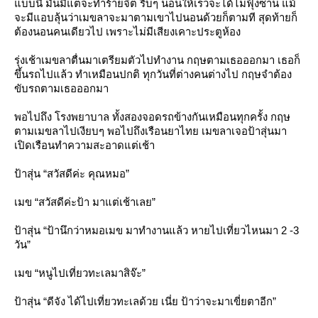
บบนี้ มันมีแต่จะทำร้ายจิต รีบๆ นอนให้เร็วจะได้ไม่ฟุ้งซ่าน แม้
จะมีแอบลุ้นว่าเมขลาจะมาตามเขาไปนอนด้วยก็ตามที สุดท้ายก็
ต้องนอนคนเดียวไป เพราะไม่มีเสียงเคาะประตูห้อง
รุ่งเช้าเมขลาตื่นมาเตรียมตัวไปทำงาน กฤษตามเธอออกมา เธอก็
ขึ้นรถไปแล้ว ทำเหมือนปกติ ทุกวันที่ต่างคนต่างไป กฤษจำต้อง
ขับรถตามเธอออกมา
พอไปถึง โรงพยาบาล ทั้งสองจอดรถข้างกันเหมือนทุกครั้ง กฤษ
ตามเมขลาไปเงียบๆ พอไปถึงเรือนยาไทย เมขลาเจอป้าสุ่นมา
เปิดเรือนทำความสะอาดแต่เช้า
ป้าสุ่น “สวัสดีค่ะ คุณหมอ”
เมข “สวัสดีค่ะป้า มาแต่เช้าเลย”
ป้าสุ่น “ป้านึกว่าหมอเมข มาทำงานแล้ว หายไปเที่ยวไหนมา 2 -3
วัน”
เมข “หนูไปเที่ยวทะเลมาสิจ๊ะ”
ป้าสุ่น “ดีจัง ได้ไปเที่ยวทะเลด้วย เนี่ย ป้าว่าจะมาเขี่ยตาอีก”