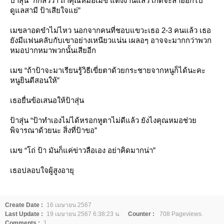
ป้าสุ่น “ก็กลัวว่า ถ้าคุณหมอเมข แต่งงานแล้ว เกิดจะลาออกไป
ดูแลสามี ป้าเสียใจแย่”
เมขลาอดขำไม่ไหว นอกจากคนที่ชอบแขวะเธอ 2-3 คนแล้ว เธอ
ังมีแฟนคลับกับเขาอย่างเหนียวแน่น เผลอๆ อาจจะมากกว่าพวก
หมอปากหมาพวกนั้นเสียอีก
เมข “ถ้าป้าจะมาเรียนรู้วิธีเขี่ยตาด้วยกระชายจากหนูก็ได้นะคะ
หนูยินดีสอนให้”
เธอยื่นข้อเสนอให้ป้าสุ่น
ป้าสุ่น “ป้าทำเองไม่ได้หรอกหูตาไม่ดีแล้ว ยังไงคุณหมอช่ว
พิจารณาด้วยนะ สิ่งที่ป้าขอ”
เมข “โถ่ ป้า มันก็แค่ข่าวลือเอง อย่าคิดมากน่า”
เธอปลอบใจผู้สูงอายุ
Create Date :
16 เมษายน 2567
Last Update :
19 เมษายน 2567 6:38:23 น.
Counter :
708 Pageviews.
Comments :
1