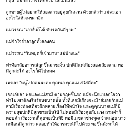
กฤษ “ผมกลัวว่าจะดึกครับ นี่ก็เย็นแล้ว”
ลูกชายผู้ไม่อยากให้สองสาวอยู่คุยกันนาน ด้วยกลัวว่าแม่จะเอา
อะไรใส่หัวเมขลาอีก
ม่วรรณ “เอางั้นก็ได้ ขับรถกันดีๆ นะ”
ม่จำใจร่ำลาลูกทั้งสองคน
ม่วรรณ “วันหยุดก็เข้ามาหาแม่บ้างนะ”
ทำทีอาลัยอาวรณ์ลูกขึ้นมาซะงั้น ปกติมีแต่เสียงสองเสียงสาม พอ
มีลูกสะไภ้ อะไรก็ดีไปหมด
เมขลา “หนูไปก่อนนะคะ คุณพ่อ คุณแม่ สวัสดีค่ะ”
เธอเอ่ยลา พ่อและแม่สามี ตามกฤษขึ้นรถ แม้จะนึกแปลกใจว่า
ทำไมเขาต้องรีบร้อนขนาดนั้น ทั้งที่เธอมีเรื่องจะเม้าส์มอยกับแม่
สามีเรื่องท่องเที่ยวอีกหลายเรื่องให้หนำใจ และดูคุณนายแม่ก็มี
ความสุขปกติมีลูกชายเป็นใบ้ ไม่ค่อยมีเรื่องคุยกับนาง ถามคำก็
ตอบคำ เรื่องงานก็คุยพอเป็นพิธี พอมีเมขลาช่างพูดเข้าหน่อย นาง
เหมือนมีลูกสาว พลอยทำให้อารมรณ์ดีไปด้วย พอขึ้นนั่งรถได้