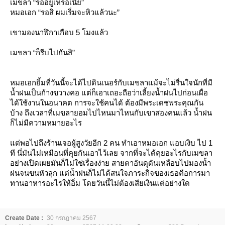
เมขลา “รออยู่เหรอเนี่ย”
หมอเอก “รอสิ ผมเริ่มจะหิวแล้วนะ”
เขามองนาฬิกาเกือบ 5 โมงแล้ว
เมขลา “ก็รีบไปกันสิ”
หมอเอกยิ้มที่วันนี้จะได้ไปดินเนอร์กับเมขลาแม้จะไม่รื่นใจนักที่มี
น้ำฝนเป็นก้างขวางคอ แต่ก็เอาเถอะถือว่าเลี้ยงน้ำฝนไปก่อนเผื่อ
ได้ใช้งานในอนาคต การจะใช้คนได้ ต้องมีพระเดชพระคุณกัน
บ้าง ถึงเวลาที่เมขลายอมไปไหนมาไหนกับเขาสองคนแล้ว น้ำฝน
ก็ไม่มีความหมายอะไร
ต่พอไปถึงร้านเจอผู้สูงวัยอีก 2 คน ทำเอาหมอเอก แอบเงิบ ไป 1
ที นี่มันไม่เหมือนที่คุยกันเอาไว้เลย จากที่จะได้คุยอะไรกับเมขลา
อย่างเปิดเผยมันก็ไม่ใช่เรื่องง่าย สายตาอันดุดันเหลือบไปมองน้ำ
ฝนจนขนหัวลุก แต่น้ำฝนก็ไม่ได้สนใจภาระกิจของเธอคือการมา
ทานอาหารอะไรให้อิ่ม โดยวันนี้ไม่ต้องเสียเงินแต่อย่างใด
Create Date :
30 กรกฎาคม 2567