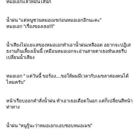
หมอเอกแล้วหมั่นไส้นัก
น้ำฝน “แต่หนูชวนหมอเมขก่อนหมอเอกอีกนะคะ”
หมอเอก “เรื่องของเธอ!!!”
น้ำเสียงไม่แยแสของหมอเอกทำเอาน้ำฝนเหลืออด อยากจะปฎิเส
ธงานกินเลี้ยงเย็นนี้ เหมือนหมอเอกจะอ่านสายตาเธอทันเลยรีบ
เปลี่ยนน้ำเสียง
หมอเอก “ แต่วันนี้ ขอร้อง....ขอให้ผมมีเวลากับเมขลาสองคนได้
ไหมครับ”
หน้าเรียบออกคำสั่งน้ำฝน ทำเอาเธอเดือดในอก แต่ก็เปลี่ยนสีหน้า
ท่าทาง
น้ำฝน “หนูรู้นะว่าหมอเอกแอบชอบหมอเมข”