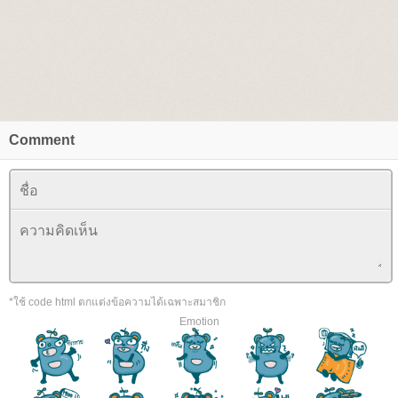
Comment
*ใช้ code html ตกแต่งข้อความได้เฉพาะสมาชิก
Emotion