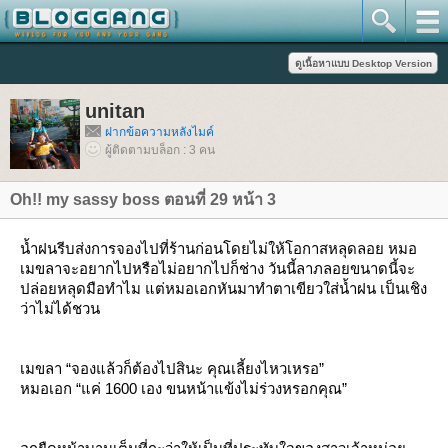
unitan
ฝากข้อความหลังไมค์
ผู้ติดตามบล็อก : 3 คน
Oh!! my sassy boss ตอนที่ 29 หน้า 3
น้ำฝนรีบส่งการจองไปที่ร้านก่อนโดยไม่ให้โอกาสหลุดลอย หมอ
เมขลาจะอยากไปหรือไม่อยากไปก็ช่าง วันนี้ลาภลอยขนาดนี้จะ
ปล่อยหลุดมือทำไม แต่หมอเอกหันมาทำตาเขียวใส่น้ำฝน เป็นเชิง
ว่าไม่ได้ชวน
เมขลา “จองแล้วก็ต้องไปสินะ คุณเลี้ยงไหวเหรอ”
หมอเอก “แค่ 1600 เอง ขนหน้าแข้งไม่ร่วงหรอกคุณ”