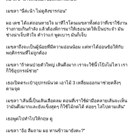
เมขลา “นี่ล่ะน้า ไม่ดูสังขารก่อน”
ผอ เดช ได้แต่ถอนหายใจ มาทีไรโดนเมขลาทั้งต่อว่าที่เขาใช้งาน
ร่างกายเกินกำลัง แล้วต้องพิการมาให้เธอนวดให้เป็นประจำ มัน
ช่างน่าเจ็บหัวใจ คำว่าแก่ พูดเบาๆ มันก็เจ็บ
เมขลาถึงจะเป็นผู้น้อยที่มีความอ่อนน้อม แต่หาได้อ่อนข้อให้กับ
พฤติกรรมที่ไม่ถูกต้อง
เมขลา “ถ้าคนป่วยตัวใหญ่ เส้นตึงมาก เราจะใช้นิ้วโป้งไม่ไหว เรา
ก็ใข้อุปกรณ์ช่วย”
เธอเปิดดระเป๋าอุปกรณ์นวด เอาไม้ 3 เหลี่ยมออกมาช่วยคลึงๆ
ตามจุด
เมขลา “เส้นนี้เป็นเส้นเลือดลม ตอนที่เราใช้ฝ่ามือคลายเส้นจะเห็น
ว่ามันตึงมากและยังแข็งสุดๆ ก็ใช้ไม้กดได้ ค่อยๆ ไล่ไปตามเส้น”
เธอพูดไปทำไปให้กฤษ ดู
เมขลา “อ้อ ลืมถาม ผอ ทานข้าวมายังคะ?”