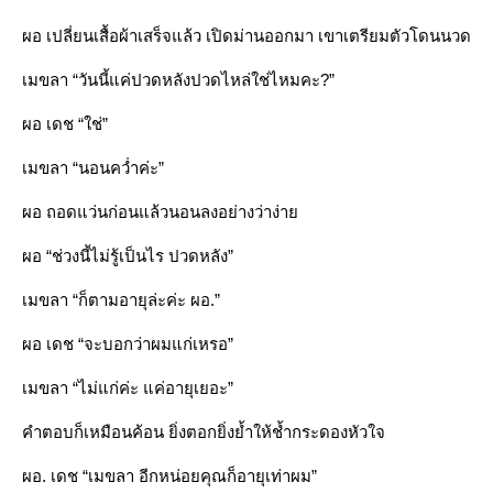
ผอ เปลี่ยนเสื้อผ้าเสร็จแล้ว เปิดม่านออกมา เขาเตรียมตัวโดนนวด
เมขลา “วันนี้แค่ปวดหลังปวดไหล่ใช่ไหมคะ?”
ผอ เดช “ใช่”
เมขลา “นอนคว่ำค่ะ”
ผอ ถอดแว่นก่อนแล้วนอนลงอย่างว่าง่า
ผอ “ช่วงนี้ไม่รู้เป็นไร ปวดหลัง”
เมขลา “ก็ตามอายุล่ะค่ะ ผอ.”
ผอ เดช “จะบอกว่าผมแก่เหรอ”
เมขลา “ไม่แก่ค่ะ แค่อายุเยอะ”
คำตอบก็เหมือนค้อน ยิ่งตอกยิ่งย้ำให้ช้ำกระดองหัวใจ
ผอ. เดช “เมขลา อีกหน่อยคุณก็อายุเท่าผม”