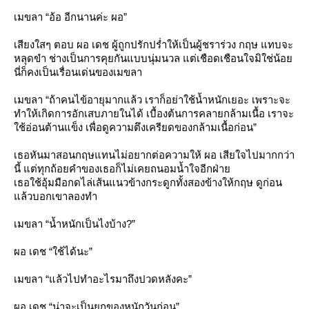
เมขลา “อ้อ อีกนานค่ะ ผอ”
เสียงใสๆ ตอบ ผอ เดช ผู้ถูกปรักปร่ำให้เป็นผู้ชราร่วง กฤษ แทบจะ
หลุดขำ ช่างเป็นการคุยกันแบบนุ่มนวล แต่เชือดเชือนใจมิใช่น้อ
นี่ก็คงเป็นเรื่อนเด่นของเมขลา
เมขลา “ถ้าคนไข้อายุมากแล้ว เราก็อย่าใช้น้ำหนักเยอะ เพราะจะ
ทำให้เกิดการอักเสบภายในได้ เบื้องต้นการคลายกล้ามเนื้อ เราจะ
ช้อ่อนต้านแข็ง เพื่อดูความตึงเครียดของกล้ามเนื้อก่อน”
เธอหันมาสอนกฤษแทนไม่อยากต่อความให้ ผอ เสียใจไปมากกว่า
นี้ แต่ทุกถ้อยคำของเธอก็ไม่เคยถนอมน้ำใจอีกฝ่า
เธอใช้อุ้มมือกดไล่เส้นแนวข้างกระดูกทั้งสองข้างให้กฤษ ดูก่อน
ล้วบอกเขาลองทำ
เมขลา “น้ำหนักเป็นไงบ้าง?”
ผอ เดช “ใช้ได้นะ”
เมขลา “แล้วไปทำอะไรมาถึงปวดหลังคะ”
ผอ เดช “น่าจะเป็นยกของหนักวันก่อน”