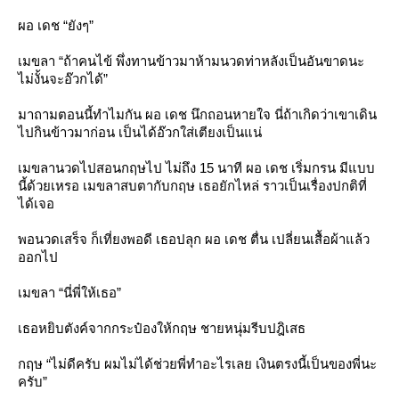
ผอ เดช “ยังๆ”
เมขลา “ถ้าคนไข้ พึ่งทานข้าวมาห้ามนวดท่าหลังเป็นอันขาดนะ
ไม่งั้นจะอ๊วกได้”
มาถามตอนนี้ทำไมกัน ผอ เดช นึกถอนหายใจ นี่ถ้าเกิดว่าเขาเดิน
ไปกินข้าวมาก่อน เป็นได้อ๊วกใส่เตียงเป็นแน่
เมขลานวดไปสอนกฤษไป ไม่ถึง 15 นาที ผอ เดช เริ่มกรน มีแบบ
นี้ด้วยเหรอ เมขลาสบตากับกฤษ เธอยักไหล่ ราวเป็นเรื่องปกติที่
ได้เจอ
พอนวดเสร็จ ก็เที่ยงพอดี เธอปลุก ผอ เดช ตื่น เปลี่ยนเสื้อผ้าแล้ว
ออกไป
เมขลา “นี่พี่ให้เธอ”
เธอหยิบตังค์จากกระป๋องให้กฤษ ชายหนุ่มรีบปฎิเสธ
กฤษ “ไม่ดีครับ ผมไม่ได้ช่วยพี่ทำอะไรเลย เงินตรงนี้เป็นของพี่นะ
ครับ”