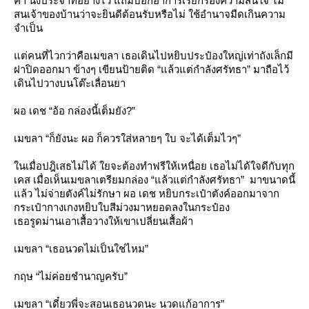
คำ นั่งประจำที่อย่างไว แถมบอกอาการเรียกร้องความสนใจ ไม่
สนเจ้าของบ้านว่าจะยินดีต้อนรับหรือไม่ ใช้อำนาจมืดเกินความ
จำเป็น
ต่คนที่ไวกว่าคือเมขลา เธอเดินไปหยิบประป๋องใหญ่เท่าถังเล็กมี
ฝาปิดออกมา ข้างๆ เขียนป้ายติด “แล้วแต่กำลังศรัทธา” มาถือไว้
เดินไปวางบนโต๊ะเลื่อนยา
ผอ เดช “อ้อ กล่องนี้เต็มยัง?”
เมขลา “ก็ยังนะ ผอ ก็ควรใส่หลายๆ ใบ จะได้เต็มไวๆ”
นเมื่อปฎิเสธไม่ได้ ใยจะต้องทำฟรีให้เหนื่อย เธอไม่ได้ใจดีกับทุก
เคส เมื่อเห็นเมขลาเตรียมกล่อง “แล้วแต่กำลังศรัทธา” มาขนาดนี้
ล้ว ไม่จ่ายตังค์ไม่รักษา ผอ เดช หยิบกระเป๋าตังค์ออกมาจาก
กระเป๋ากางเกงหยิบใบสีม่วงมาหยอดลงในกระป๋อง
เธอรูดม่านเอาเสื้อวางให้เขาเปลี่ยนเสื้อผ้า
เมขลา “เธอนวดไม่เป็นใช่ไหม”
กฤษ “ไม่ค่อยชำนาญครับ”
เมขลา “เดี๋ยวพี่จะสอนเธอนวดนะ นวดแก้อาการ”