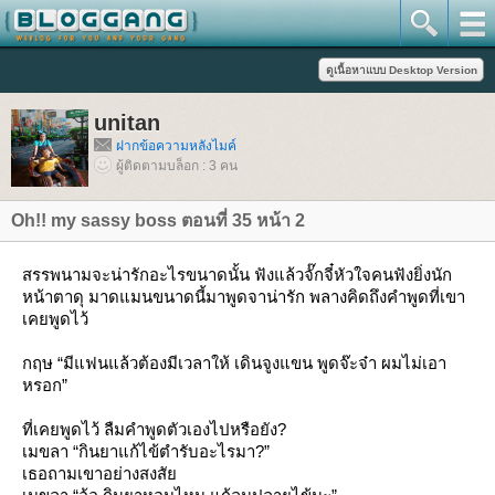
unitan
ฝากข้อความหลังไมค์
ผู้ติดตามบล็อก : 3 คน
Oh!! my sassy boss ตอนที่ 35 หน้า 2
สรรพนามจะน่ารักอะไรขนาดนั้น ฟังแล้วจั๊กจี๋หัวใจคนฟังยิ่งนัก
หน้าตาดุ มาดแมนขนาดนี้มาพูดจาน่ารัก พลางคิดถึงคำพูดที่เขา
เคยพูดไว้
กฤษ “มีแฟนแล้วต้องมีเวลาให้ เดินจูงแขน พูดจ๊ะจ๋า ผมไม่เอา
หรอก”
ที่เคยพูดไว้ ลืมคำพูดตัวเองไปหรือยัง?
เมขลา “กินยาแก้ไข้ตำรับอะไรมา?”
เธอถามเขาอย่างสงสั