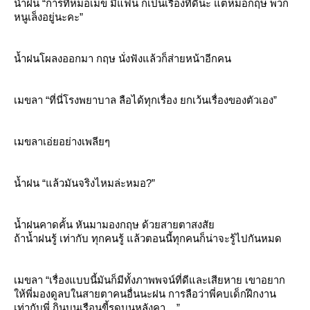
น้ำฝน “การที่หมอเมข มีแฟน ก็เป็นเรื่องที่ดีนะ แต่หมอกฤษ พวก
หนูเล็งอยู่นะคะ”
น้ำฝนโผลงออกมา กฤษ นั่งฟังแล้วก็ส่ายหน้าอีกคน
เมขลา “ที่นี่โรงพยาบาล ลือได้ทุกเรื่อง ยกเว้นเรื่องของตัวเอง”
เมขลาเอ่ยอย่างเพลียๆ
น้ำฝน “แล้วมันจริงไหมล่ะหมอ?”
น้ำฝนคาดคั้น หันมามองกฤษ ด้วยสายตาสงสั
ถ้าน้ำฝนรู้ เท่ากับ ทุกคนรู้ แล้วตอนนี้ทุกคนก็น่าจะรู้ไปกันหมด
เมขลา “เรื่องแบบนี้มันก็มีทั้งภาพพจน์ที่ดีและเสียหาย เขาอยาก
ห้พี่มองดูลบในสายตาคนอื่นนะฝน การลือว่าพี่คบเด็กฝึกงาน
เท่ากับพี่ กินบนเรือนขี้รดบนหลังคา....”