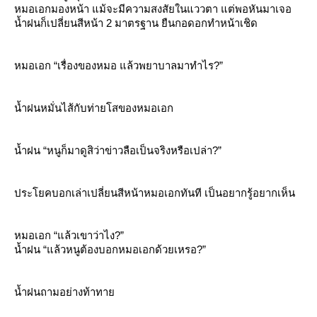
หมอเอกมองหน้า แม้จะมีความสงสัยในแววตา แต่พอหันมาเจอ
น้ำฝนก็เปลี่ยนสีหน้า 2 มาตรฐาน ยืนกอดอกทำหน้าเชิด
หมอเอก “เรื่องของหมอ แล้วพยาบาลมาทำไร?”
น้ำฝนหมั่นไส้กับท่ายโสของหมอเอก
น้ำฝน “หนูก็มาดูสิว่าข่าวลือเป็นจริงหรือเปล่า?”
ประโยคบอกเล่าเปลี่ยนสีหน้าหมอเอกทันที เป็นอยากรู้อยากเห็น
หมอเอก “แล้วเขาว่าไง?”
น้ำฝน “แล้วหนูต้องบอกหมอเอกด้วยเหรอ?”
น้ำฝนถามอย่างท้าทา