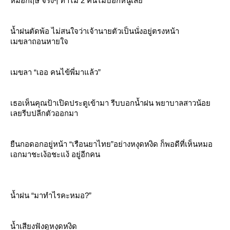
หมอกฤษ จริงๆ ทำไม 2 คนไม่บอกหนูเลย”
น้ำฝนตัดพ้อ ไม่สนใจว่าเจ้านายตัวเป็นนั่งอยู่ตรงหน้า
เมขลาถอนหายใจ
เมขลา “เออ คนไข้พี่มาแล้ว”
เธอเห็นคุณป้าเปิดประตูเข้ามา รีบบอกน้ำฝน พยาบาลสาวน้อ
เลยรีบปลีกตัวออกมา
ืนกอดอกอยู่หน้า “เรือนยาไทย”อย่างหงุดหงิด ก็พอดีที่เห็นหมอ
เอกมาชะเง้อชะแง้ อยู่อีกคน
น้ำฝน “มาทำไรคะหมอ?”
น้ำเสียงฟังดูหงุดหงิด