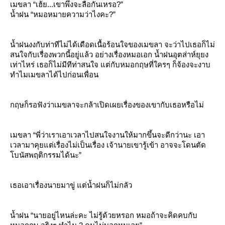
เมขลา “เฮ้ย...เขาพึ่งจะลือกันเหรอ?”
น้ำฝน “หมอหมายความว่าไงคะ?”
น้ำฝนงงกับท่าทีไม่ได้เดือดเนื้อร้อนใจของเมขลา จะว่าไปเธอก็ไม่
สนใจกับเรื่องพวกนี้อยู่แล้ว อย่างเรื่องหมอเอก น้ำฝนอุตส่าห์ยุยง
เท่าไหร่ เธอก็ไม่มีทีท่าสนใจ แต่กับหมอกฤษที่ใครๆ ก็จ้องจะงาบ
ทำไมเมขลาได้ไปก่อนเพื่อน
กฤษก็รอฟังว่าเมขลาจะกล้าเปิดเผยเรื่องของเขากับเธอหรือไม่
เมขลา “พี่ว่าเราเอาเวลาไปสนใจงานให้มากขึ้นจะดีกว่านะ เอา
เวลามาคุยแต่เรื่องไม่เป็นเรื่อง เจ้านายเขารู้เข้า อาจจะโดนตัด
บนัสพฤติกรรมได้นะ”
เธอเอาเรื่องนายมาขู่ แต่น้ำฝนก็ไม่กลัว
น้ำฝน “นายอยู่ไหนล่ะคะ ไม่รู้ด้วยหรอก หมอถ้าจะคิดคบกับ