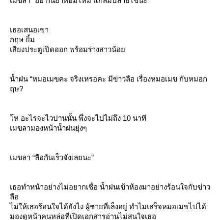
เมขลา “อ้อ กินยาหอมไหม แก้ลมปลายไข้นะ”
เธอเสนอเขา
กฤษ ยิ้ม
เสียงประตูเปิดออก พร้อมร่างสาวน้อ
น้ำฝน “หมอเมขคะ จริงเหรอคะ มีข่าวลือ เรื่องหมอเมข กับหมอก
ฤษ?
ห อะไรจะไวปานนั้น พึ่งจะไปไม่ถึง 10 นาที
เมขลามองหน้าน้ำฝนยุ่งๆ
เมขลา “ลือกันเร็วจังเลยนะ”
เธอทำหน้าอย่างไม่อยากเชื่อ น้ำฝนเข้าห้องมาอย่างร้อนใจกับข่าว
ลือ
ไม่ให้เธอร้อนใจได้ยังไง ผู้ชายที่เล็งอยู่ ทำไมเสร็จหมอเมขไปได้
มองดูหน้าคนหล่อที่เปิดเอกสารอ่านไม่สนใจเธอ