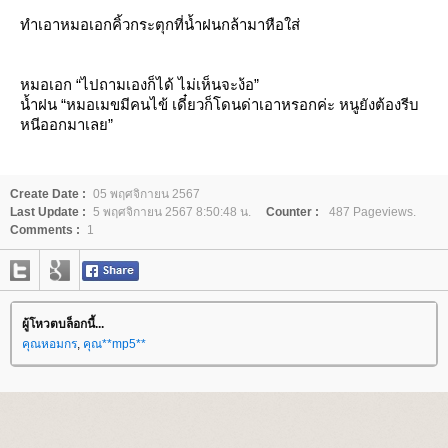
ทำเอาหมอเอกคิ้วกระตุกที่น้ำฝนกล้ามาหือใส่
หมอเอก “ไปถามเองก็ได้ ไม่เห็นจะง้อ”
น้ำฝน “หมอเมขมีคนไข้ เดี๋ยวก็โดนด่าเอาหรอกค่ะ หนูยังต้องรีบ
หนีออกมาเลย”
Create Date :
05 พฤศจิกายน 2567
Last Update :
5 พฤศจิกายน 2567 8:50:48 น.
Counter :
487 Pageviews.
Comments :
1
ผู้โหวตบล็อกนี้...
คุณหอมกร
,
คุณ**mp5**