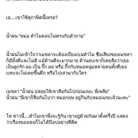
เอ....เขาใช้สุภาษิตนี้เหรอ?
น้ำฝน “หมอ ทำไมตอบไม่ตรงกับคำถาม”
น้ำฝนไม่เข้าใจว่าเมขลาจะต้องเบี่ยงเบนทำไม ชื่อเสียงของเมขลา
ก็มีทั้งดีและไม่ดี แม้ด้านดีจะมากมาย ด้านลบเขาก็เคยลือว่าเธอ
เป็นลูกรัก ผอ เป็น กิ๊ก ผอ หรือ กิ๊กกับหมอหนุ่มหลายคนทั้งที่เธอ
ทบจะไม่เคยขึ้นตึก หรือไปเสวนากับใคร
เมขลา “น้ำฝน ปล่อยให้เขาลือกันไปก่อนเถอะ พี่เพลีย”
น้ำฝน “นี่เขาก็ลือกันไปว่า หมอกฤษ อยู่กินกับหมอเมขแล้วนะคะ”
ห ข่าวนี้....ทำไมเขาพึ่งจะรู้กัน เขาอยู่ด้วยกันมาตั้งครึ่งปี แสดง
ว่าเรื่องของเธอก็ไม่ได้ป๊อปอย่างที่คิด