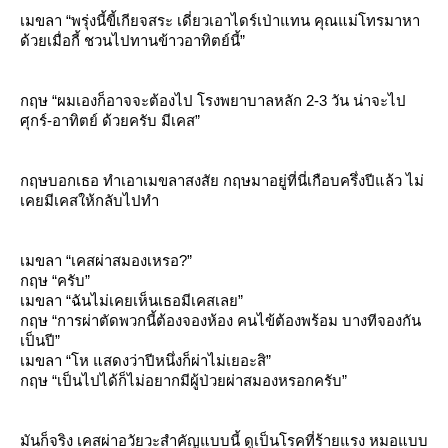
เมขลา “พรุ่งนี้ขี้เกียจสระ เดี่ยวเอาไดร์เป่าแทน คุณแม่โทรมาหา
ด้วยเมื่อกี้ ชวนไปทานข้าวอาทิตย์นี้”
กฤษ “ผมเองก็อาจจะต้องไป โรงพยาบาลหลัก 2-3 วัน น่าจะไป
ศุกร์-อาทิตย์ ด้วยครับ มีเคส”
กฤษบอกเธอ ทำเอาเมขลาสงสัย กฤษมาอยู่ที่นี่เกือบครึ่งปีแล้ว ไม่
เคยมีเคสให้กลับไปทำ
เมขลา “เคสผ่าสมองเหรอ?”
กฤษ “ครับ”
เมขลา “ฉันไม่เคยเห็นเธอมีเคสเลย”
กฤษ “การผ่าตัดพวกนี้ต้องจองห้อง คนไข้ต้องพร้อม บางทีจองกัน
เป็นปี”
เมขลา “โห แสดงว่าปีหนึ่งก็ผ่าไม่เยอะสิ”
กฤษ “เป็นไปได้ก็ไม่อยากมีผู้ป่วยผ่าสมองหรอกครับ”
มันก็จริง เคสผ่าอวัยวะสำคัญแบบนี้ ดูเป็นโรคที่ร้ายแรง หมอแบบ