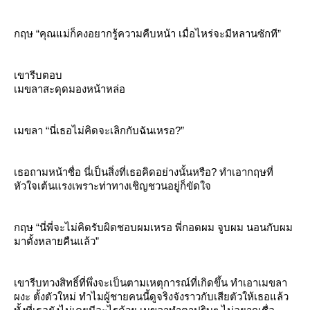
กฤษ “คุณแม่ก็คงอยากรู้ความคืบหน้า เมื่อไหร่จะมีหลานซักที”
เขารีบตอบ
เมขลาสะดุดมองหน้าหล่อ
เมขลา “นี่เธอไม่คิดจะเลิกกับฉันเหรอ?”
เธอถามหน้าซื่อ นี่เป็นสิ่งที่เธอคิดอย่างนั้นหรือ? ทำเอากฤษที่
หัวใจเต้นแรงเพราะท่าทางเชิญชวนอยู่ก็ขัดใจ
กฤษ “นี่พี่จะไม่คิดรับผิดชอบผมเหรอ พี่กอดผม จูบผม นอนกับผม
มาตั้งหลายคืนแล้ว”
เขารีบทวงสิทธิ์ที่พึ่งจะเป็นตามเหตุการณ์ที่เกิดขึ้น ทำเอาเมขลา
ผงะ ตั้งตัวใหม่ ทำไมผู้ชายคนนี้ดูจริงจังราวกับเสียตัวให้เธอแล้ว