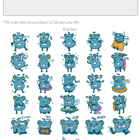
*ใช้ code html ตกแต่งข้อความได้เฉพาะสมาชิก
Emotion