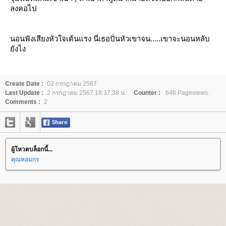
ลงคอไป
นอนฟังเสียงหัวใจเต้นแรง นี่เธอปั่นหัวเขาจน.....เขาจะนอนหลับ
ังไง
Create Date :
02 กรกฎาคม 2567
Last Update :
2 กรกฎาคม 2567 18:37:38 น.
Counter :
646 Pageviews.
Comments :
2
ผู้โหวตบล็อกนี้...
คุณหอมกร