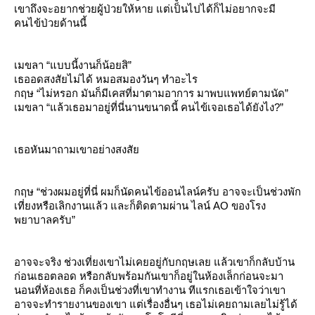
เขาถึงจะอยากช่วยผู้ป่วยให้หาย แต่เป็นไปได้ก็ไม่อยากจะมี
คนไข้ป่วยด้านนี้
เมขลา “แบบนี้งานก็น้อยสิ”
เธออดสงสัยไม่ได้ หมอสมองวันๆ ทำอะไร
กฤษ “ไม่หรอก มันก็มีเคสที่มาตามอาการ มาพบแพทย์ตามนัด”
เมขลา “แล้วเธอมาอยู่ที่นี่นานขนาดนี้ คนไข้เจอเธอได้ยังไง?”
เธอหันมาถามเขาอย่างสงสั
กฤษ “ช่วงผมอยู่ที่นี่ ผมก็นัดคนไข้ออนไลน์ครับ อาจจะเป็นช่วงพัก
เที่ยงหรือเลิกงานแล้ว และก็ติดตามผ่าน ไลน์ AO ของโรง
พยาบาลครับ”
อาจจะจริง ช่วงเที่ยงเขาไม่เคยอยู่กับกฤษเลย แล้วเขาก็กลับบ้าน
ก่อนเธอตลอด หรือกลับพร้อมกันเขาก็อยู่ในห้องเล็กก่อนจะมา
นอนที่ห้องเธอ ก็คงเป็นช่วงที่เขาทำงาน ทีแรกเธอเข้าใจว่าเขา
อาจจะทำรายงานของเขา แต่เรื่องอื่นๆ เธอไม่เคยถามเลยไม่รู้ได้