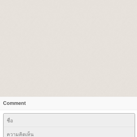
Comment