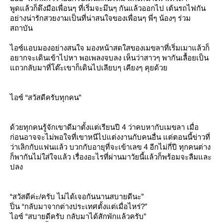
พูดแล้วก็ดึงมือเพื่อนๆ ที่เริ่มจะมึนๆ กันแล้วออกไป เต้นรถไฟกัน
อย่างน่ารักสวยงามเป็นที่น่าสนใจของเพื่อนๆ พี่ๆ น้องๆ ร่วม
สถาบัน
ไอซ์แอบมองอย่างสนใจ มองหน้าสดใสของเมขลาที่เริ่มเมาแล้วก็
อยากจะเดินเข้าไปหา พอเพลงจบลง เห็นว่าสาวๆ พากันเลื้อยเป็น
ถวกลับมาที่โต๊ะเขาก็เดินไปเลียบๆ เคียงๆ คุยด้ว
ไอซ์ “สวัสดีครับทุกคน”
ด้วยทุกคนรู้จักเขาดีมาตั้งแต่เรียนปี 4 ว่าคบหากับเมขลา เมื่อ
ก่อนอาจจะไม่พอใจที่เขาหนีไปแต่งงานกับคนอื่น แต่ตอนนี้ข่าวที่
ว่าเลิกกับแฟนแล้ว บวกกับอายุที่จะเข้าเลข 4 อีกไม่กี่ปี ทุกคนต่าง
ก็พากันไม่ใส่ใจแล้ว เรื่องอะไรที่ผ่านมาวัยนี้แล้วก็พร้อมจะลืมและ
ปลง
“สวัสดีค่ะ/ครับ ไม่ได้เจอกันนานสบายดีนะ”
ปิ่น “กลับมาจากต่างประเทศตั้งแต่เมื่อไหร่?”
ไอซ์ “สบายดีครับ กลับมาได้สักพักแล้วครับ”