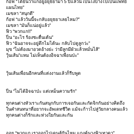
ก้อฟ “ได้ยินว่าแกอยู่อยุธยามา 5 ปีแล้วนิ เป็นไงบ้างไปเป็นแพทย์
ผนไทย”
เมขลา “สนุกดี”
ก้อฟ “แล้ววันนี้จะกลับอยุธยาเลยไหม?”
เมขลา “มันก็แน่อยู่แล้ว”
ฟิว “พวกแก!!”
ปิ่น “อะไร ร้องซะตื่นเต้น”
ฟิว “ฉันอาจจะอยู่ดึกไมได้นะ กลับไปดูลูกว่ะ”
มุข “ไม่ต้องมาอวดอ้างย่ะ ว่ามีลูกมีผัวแล้วหมั่นไส้”
วุ้นเส้น”แหม ไม่เห็นต้องอิจฉาเพื่อนป่ะ”
วุ้นเส้นเพื่อนอีกคนที่แต่งงานแล้วก็รีบพูด
ปิ่น “ไม่ได้อิจฉาป่ะ แต่เหม็นความรัก”
ทุกคนต่างหัวเราะกันสนุกกับการเจอกันและกัดจิกกันอย่างคิดถึง
นคำสนทนาที่อยากจะอัพเดทชีวิต แม้จะก้าวไปสู่วัยกลางคนแล้ว
ทุกคนต่างก็รักและห่วงใยกันและกัน
ออย “พวกแก เราออกไปเดนส์กันไหม แกงค์นางฟ้าเทวดา”