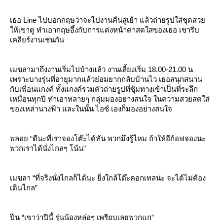
เธอ Line ไปบอกกฤษว่าจะไปงานคืนสู่เย้า แล้วถ่ายรูปใส่ชุดสว
ห้เขาดู ทำเอากฤษอึ้งกับการแต่งหน้าตาสดใสของเธอ เขารีบ
เคลียร์งานเช่นกัน
เมขลามาถึงงานเริ่มไปบ้างแล้ว งานเลี้ยงเริ่ม 18.00-21.00 น
เพราะบางรุ่นที่อายุมากแล้วย่อมยากกลับบ้านไว เธอสนุกสนาน
กับเพื่อนแกงค์ ทั้งแกงค์รวมตัวถ่ายรูปที่ซุ้มทางเข้าเป็นที่ระลึก
เหมือนทุกปี ทำเอาหลายๆ กลุ่มมองอย่างสนใจ ในความสวยสดใส่
ของเหล่านางฟ้า และในนั้น ไอซ์ เองก็มองอย่างสนใจ
พลอย “ดีนะที่เราจองโต๊ะได้ทัน พวกมึงรู้ไหม ถ้าให้อีก้อฟจองนะ
พวกเราได้นั่งไกลๆ โน้น”
เมขลา “ที่จริงนั่งไกลก็ได้นะ ยิ่งใกล้โต๊ะคอกเทลน่ะ จะได้ไม่ต้อง
เดินไกล”
ปิ่น “เขาว่าปีนี้ รุ่นน้องหล่อๆ เพรียบเลยพวกแก”