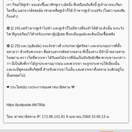
เรา ก็ขอให้สูเจ้า จงแต่งขึ้นมาสักซูเราะฮ์หนึ่ง ที่เหมือนกับสิ่งนี้ สูเจ้าอาจจะเรียก
ครอื่น นอกจากอัลลอฮ์มาช่วยเหลือสูเจ้าก็ได้ ถ้าหากสูเจ้าแน่จริง (ในความสงสั
ก็จงทำ)
🔵 [2.24] แต่ถ้าหากสูเจ้าไม่ทำ และสูเจ้าก็ไม่มีทางที่จะทำได้ด้วย ดังนั้น จงระวัง
ไฟ ที่ถูกเตรียมไว้สำหรับบรรดาผู้ปฏิเสธ ซึ่งจะมีมนุษย์และหินเป็นเชื้อเพลิง
🔴 [2.25] และ (มุฮัมมัด) จงแจ้งข่าวดี แก่บรรดาผู้ศรัทธา และประกอบการดีทั้ง
หลายว่า สำหรับพวกเขา คือสวนสวรรค์หลากหลาย ที่เบื้องล่าง มีลำน้ำหลายสา
ไหลผ่าน คราวใดที่พวกเขา ได้รับผลไม้จากที่นั่นเป็นปัจจัยยังชีพ พวกเขาจะกล่าว
ว่า นี่เป็นสิ่งที่เราได้ถูกประทานมาก่อน และพวกเขา จะถูกประทานให้เยี่ยงนั้น
ละจะมีคู่ครองที่บริสุทธิ์ สำหรับพวกเขาในนั้น และพวกเขาทั้งหลาย จะพักอยู่ใน
นั้นตลอดไป}
❤ ประโยชน์บางประการของศาสนาอิสลาม 💙
https://justpaste.it/b790p
ดย: ศาสนาอิสลาม IP: 172.96.141.81 9 เมษายน 2568 15:46:13 น.