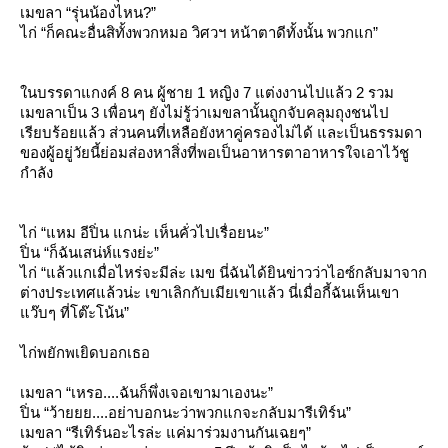
เมขลา “รุ่นน้องไหน?”
ไก่ “ก็คณะอื่นสิทั้งพวกหมอ วิศวฯ หน้าตาดีทั้งนั้น พวกแก”
นบรรดาแกงค์ 8 คน ผู้ชาย 1 หญิง 7 แต่งงานไปแล้ว 2 รวม
เมขลาเป็น 3 เพื่อนๆ ยังไม่รู้ว่าเมขลานั้นถูกจับคลุมถุงชนไป
เรียบร้อยแล้ว ส่วนคนที่เหลือยังหาคู่ครองไม่ได้ และเป็นธรรมดา
ของผู้อยู่วัยนี้ย่อมส่องหาสิ่งที่พอเป็นอาหารตาอาหารใจเอาไว้ชู
กำลัง
ไก่ “แหม อีปิ่น แกน่ะ เห็นคั่วไปเรื่อยนะ”
ปิ่น “ก็ฉันเสน่ห์แรงย่ะ”
ไก่ “แล้วแกเมื่อไหร่จะมีล่ะ เมข นี่ฉันได้ยินข่าวว่าไอซ์กลับมาจาก
ต่างประเทศแล้วน่ะ เขาเลิกกับเมียเขาแล้ว นี่เมื่อกี้ฉันเห็นเขา
ว๊บๆ ที่โต๊ะโน้น”
ไก่พยักพเยิดบอกเธอ
เมขลา “เหรอ....ฉันก็พึ่งเจอเขามาเองนะ”
ปิ่น “ว้ายยย....อย่าบอกนะว่าพวกแกจะกลับมารีเทิร์น”
เมขลา “รีเทิร์นอะไรล่ะ แค่มาร่วมงานกันเฉยๆ”