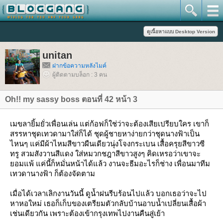
unitan
ฝากข้อความหลังไมค์
ผู้ติดตามบล็อก : 3 คน
Oh!! my sassy boss ตอนที่ 42 หน้า 3
เมขลายิ้มยั่วเพื่อนเล่น แต่ก้อฟก็ใช่ว่าจะต้องเสียเปรียบใคร เขาก็
สรรหาชุดเทวดามาใส่ก็ได้ ชุดผู้ชายหาง่ายกว่าชุดนางฟ้าเป็น
ไหนๆ แค่มีผ้าไหมสีขาวผืนเดียวนุ่งโจงกระเบน เสื้อครุยสีขาวซี
ทรู สวมสังวานสีแดง ใส่หมวกชฎาสีขาวสูงๆ คิดเหรอว่าเขาจะ
อมแพ้ แค่นี้ก็หมั่นหน้าได้แล้ว งานจะธีมอะไรก็ช่าง เพื่อนมาทีม
เทวดานางฟ้า ก็ต้องจัดตาม
เมื่อได้เวลาเลิกงานวันนี้ ดูน้ำฝนรีบร้อนไปแล้ว บอกเธอว่าจะไป
หาหอใหม่ เธอก็เก็บของเตรียมตัวกลับบ้านอาบน้ำเปลี่ยนเสื้อผ้า
เช่นเดียวกัน เพราะต้องเข้ากรุงเทพไปงานคืนสู่เย้า