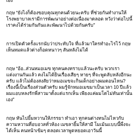
เอง
กฤษ “ยังไงก็ต้องขอบคุณทุกคนด้วยนะครับ ที่ช่วยกันทำงานให้
รงพยาบาลเรามีการพัฒนาอย่างต่อเนื่องมาตลอด หวังว่าต่อไปนี้
เราคงได้ร่วมกันกันและพัฒนาไปด้วยกันครับ”
การเปิดตัวครั้งแรกนับว่าประทับใจ ที่แล้วมาใครทำอะไรไว้ กฤษ
เห็นหมดแล้วต่างก็อดหนาวๆ สันหลังไม่ได้
กฤษ “อ้อ..ส่วนหมอเมข ทุกคนคงทราบแล้วนะครับ พวกเรา
ต่งงานกันแล้ว คงไม่ได้ยินเรื่องเสียๆ หายๆ ที่จะพูดลับหลังอีกนะ
ครับ แล้วไม่ต้องสงสัยว่าหมอเมขจะกินเด็กอย่างผมตอนไหน?
เรื่องนี้เป็นเรื่องส่วนตัวครับ ผมรู้จักหมอเมขมาเป็นเวลา 10 ปีแล้ว
ผมแอบหลงรักพี่สาวมาตั้งแต่แรกเห็น เพียงแค่ผมโตไม่ทันเท่านั้น
เอง”
กฤษ หันไปยิ้มหวานให้ภรรยา ทำเอา ทุกคนต่างทนไม่ไหวกับ
ความหวานที่อบอวลทั่วห้อง เมขลายิ้มให้สามี โมเม้นแบบนี้พึ่งจะ
ได้เห็น คนหน้าเข้มๆ ตลอดเวลาพูดหยอดเอาวันนี้