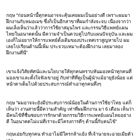
กฤษ “ก่อนหน้านี้ทุกคนอาจจะคุ้นเคยผมเป็นอย่างดี เพราะผมมา
ฝึกงานกับหมอเมข ซึ่งก็เป็นอีกสาขาที่ผมกำลังจะจบ เนื่องจากว่า
ผมเล็งเห็นว่าแล้วว่าการใช้ยาสมุนไพร และกรรมวิธีแพทย์แผน
ไทยในอนาคตนั้น มีความจำเป็นควบคู่ไปกับแผนปัจจุบัน และผม
เองก็ไม่อยากให้การแพทย์ดั้งเดิมของประเทศเราสูญหายไป ผม
เลยไปเรียนด้านนี้เพิ่ม ประจวบเหมาะต้องฝึกงาน เลยมาลอง
ฝึกงานที่นี่”
เขาแจ้งวิสัยทัศน์และนโยบายให้ทุกคนทราบหันมองหน้าทุกคนที่
มองเขาและตั้งใจฟังเขาอยู่ กับท่าทีที่ดูเป็นผู้นำแม้อายุยังน้อย แต่
หน้าตาเต็มไปด้วยประสบการณ์ทำเอาทุกคนทึ่งๆ
กฤษ “ผมอาจจะยังมีประสบการณ์น้อยในด้านการใช้ยาไทย แต่ก็
เห็นว่า งานสายนี้มีความสำคัญ เท่าที่ผมฝึกงาน มา 6 เดือน เห็นว่า
มีคนไข้ที่ชื่นชอบการรักษาด้วยกรรมวิธีการแพทย์แผนไทยอย่าง
ดี ในอนาคตไม่แน่ที่เราจะมีโครงการดีๆ ด้านนี้กับคนไข้”
กฤษเอ่ยกับทุกคน ทำเอาไม่มีใครกล้าแย้ง ที่เจ้านายจะอวยเมียตัว