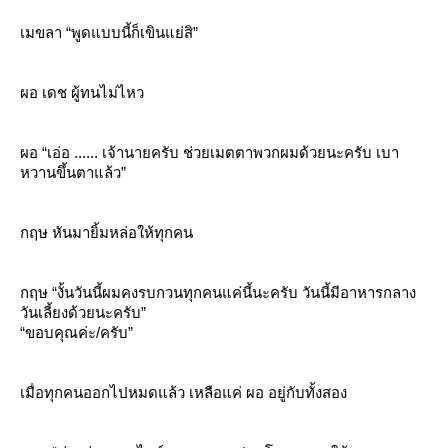
เมขลา “พูดแบบนี้ก็เขินแย่สิ”
ผอ เดช ผู้ทนไม่ไหว
ผอ “เอ่อ ...... เจ้านายครับ ช่วยเมตตาพวกผมด้วยนะครับ เบา
หวานขึ้นตาแล้ว”
กฤษ หันมายิ้มหล่อให้ทุกคน
กฤษ “งั้นวันนี้ผมคงรบกวนทุกคนแค่นี้นะครับ วันนี้มีอาหารกลาง
วันเลี้ยงด้วยนะครับ”
“ขอบคุณค่ะ/ครับ”
เมื่อทุกคนออกไปหมดแล้ว เหลือแค่ ผอ อยู่กับทั้งสอง