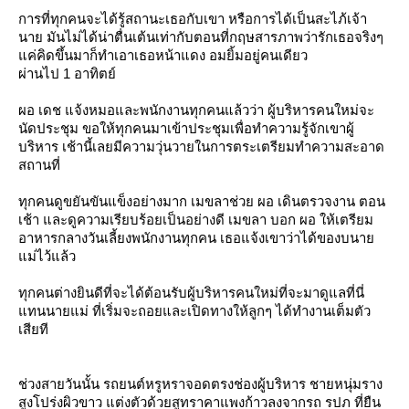
การที่ทุกคนจะได้รู้สถานะเธอกับเขา หรือการได้เป็นสะไภ้เจ้า
นาย มันไม่ได้น่าตื่นเต้นเท่ากับตอนที่กฤษสารภาพว่ารักเธอจริงๆ
ค่คิดขึ้นมาก็ทำเอาเธอหน้าแดง อมยิ้มอยู่คนเดียว
ผ่านไป 1 อาทิตย์
ผอ เดช แจ้งหมอและพนักงานทุกคนแล้วว่า ผู้บริหารคนใหม่จะ
นัดประชุม ขอให้ทุกคนมาเข้าประชุมเพื่อทำความรู้จักเขาผู้
บริหาร เช้านี้เลยมีความวุ่นวายในการตระเตรียมทำความสะอาด
สถานที่
ทุกคนดูขยันขันแข็งอย่างมาก เมขลาช่วย ผอ เดินตรวจงาน ตอน
เช้า และดูความเรียบร้อยเป็นอย่างดี เมขลา บอก ผอ ให้เตรียม
อาหารกลางวันเลี้ยงพนักงานทุกคน เธอแจ้งเขาว่าได้ของบนา
ม่ไว้แล้ว
ทุกคนต่างยินดีที่จะได้ต้อนรับผู้บริหารคนใหม่ที่จะมาดูแลที่นี่
ทนนายแม่ ที่เริ่มจะถอยและเปิดทางให้ลูกๆ ได้ทำงานเต็มตัว
เสียที
ช่วงสายวันนั้น รถยนต์หรูหราจอดตรงช่องผู้บริหาร ชายหนุ่มราง
สูงโปร่งผิวขาว แต่งตัวด้วยสูทราคาแพงก้าวลงจากรถ รปภ ที่ยืน