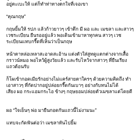
อยู่ตะเบะให้ แต่ก็ทำท่าทางตกใจที่เจอเขา
“คุณกฤษ”
กฤษยิ้มให้ รปภ แล้วก้าวยาวๆ เข้าตึก มี ผอ และ เมขลา และสาวๆ
เวชระเบียน ยืนรออยู่แล้ว พอเดินเข้ามาหาทุกคน สาวๆ เวช
ระเบียนแทบกรี๊ดที่เห็นว่าเป็นกฤษ
หน้าตาหล่อเหลาสะอาดสะอ้าน แต่งตัวใส่สูทดูแตกต่างจากเสื้อ
กราวน์หมอ พอไหว้ผู้สูงวัยแล้ว และรับไหว้จากสาวๆ ที่ยืนเรียง
ถวต้อนรับ
ก็โผเข้ากอดเมียรักอย่างไม่แคร์สายตาใครๆ ด้วยความคิดถึง ทำ
เอาสาวๆ ที่กัดปากอยู่ปล่อยกรี๊ดกันเบาๆ อย่างกับทนไม่ได้
เสียง ผอ กระแอมกระไอ ข้างๆ กฤษยอมปล่อยตัวเมขลาแต่โดยดี
ผอ “ใจเย็นๆ พ่อ มายืนกอดกันแถวนี้ไม่งามนะ”
ทบจะกัดฟันต่อว่า เมขลาหันไปยิ้ม