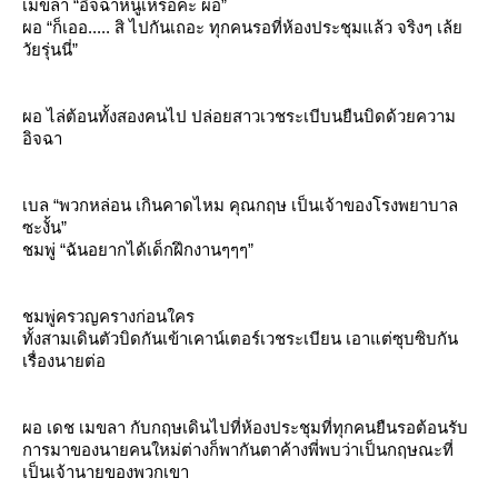
เมขลา “อิจฉาหนูเหรอคะ ผอ”
ผอ “ก็เออ..... สิ ไปกันเถอะ ทุกคนรอที่ห้องประชุมแล้ว จริงๆ เล้
วัยรุ่นนี่”
ผอ ไล่ต้อนทั้งสองคนไป ปล่อยสาวเวชระเบีบนยืนบิดด้วยความ
อิจฉา
เบล “พวกหล่อน เกินคาดไหม คุณกฤษ เป็นเจ้าของโรงพยาบาล
ซะงั้น”
ชมพู่ “ฉันอยากได้เด็กฝึกงานๆๆๆ”
ชมพู่ครวญครางก่อนใคร
ทั้งสามเดินตัวบิดกันเข้าเคาน์เตอร์เวชระเบียน เอาแต่ซุบซิบกัน
เรื่องนายต่อ
ผอ เดช เมขลา กับกฤษเดินไปที่ห้องประชุมที่ทุกคนยืนรอต้อนรับ
การมาของนายคนใหม่ต่างก็พากันตาค้างพี่พบว่าเป็นกฤษณะที่
เป็นเจ้านายของพวกเขา