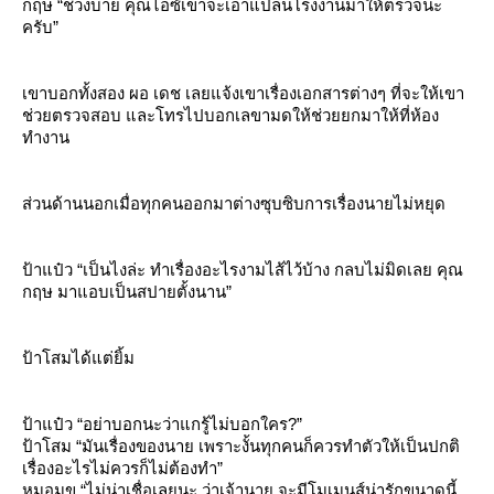
กฤษ “ช่วงบ่าย คุณไอซ์เขาจะเอาแปลนโรงงานมาให้ตรวจนะ
ครับ”
เขาบอกทั้งสอง ผอ เดช เลยแจ้งเขาเรื่องเอกสารต่างๆ ที่จะให้เขา
ช่วยตรวจสอบ และโทรไปบอกเลขามดให้ช่วยยกมาให้ที่ห้อง
ทำงาน
ส่วนด้านนอกเมื่อทุกคนออกมาต่างซุบซิบการเรื่องนายไม่หยุด
ป้าแป๋ว “เป็นไงล่ะ ทำเรื่องอะไรงามไส้ไว้บ้าง กลบไม่มิดเลย คุณ
กฤษ มาแอบเป็นสปายตั้งนาน”
ป้าโสมได้แต่ยิ้ม
ป้าแป๋ว “อย่าบอกนะว่าแกรู้ไม่บอกใคร?”
ป้าโสม “มันเรื่องของนาย เพราะงั้นทุกคนก็ควรทำตัวให้เป็นปกติ
เรื่องอะไรไม่ควรก็ไม่ต้องทำ”
หมอมุข “ไม่น่าเชื่อเลยนะ ว่าเจ้านาย จะมีโมเมนส์น่ารักขนาดนี้