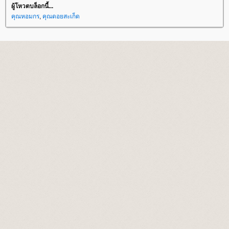
ผู้โหวตบล็อกนี้...
คุณหอมกร
,
คุณดอยสะเก็ด