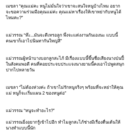
เมขลา “คุณแม่คะ หนูไม่มั่นใจว่าเขาจะสนใจหนูบ้างไหม อยาก
จะขอความร่วมมือคุณแม่ค่ะ คุณแม่หาเรื่องให้เขาหย่ากับหนูได้
ไหมคะ?”
ม่วรรณ “ห๊ะ...มันจะดีเหรอลูก พึ่งจะแต่งงานกันเองนะ แบบนี้
คนเขาก็เอาไปนินทากันใหญ่สิ”
ม่วรรณผู้หน้าบางบอกลูกสะไภ้ มีเรื่องแบบนี้ขึ้นชื่อเสียงนางป่นปี้
นสังคมพอดี คนที่คอยประจบประแจงนางยามนี้คงเอาไปพูดสนุก
ปากไปหลายวัน
เมขลา “ไม่ต้องห่วงค่ะ ถ้าเขาไม่รักหนูจริงๆ พร้อมที่จะหย่าให้คุณ
ม่ หนูก็จะเริ่มแผน 2 ของหนูต่อ”
ม่วรรณ “หนูจะทำอะไร?”
ม่วรรณยิ่งอยากรู้เข้าไปอีก ทำไมลูกสะไภ้ช่างมีเรื่องตื่นเต้นให้
นางทำแบบนี้นัก