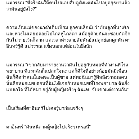
ม่วรรณ “ที่จริงฉันให้คนไปแอบสืบดูตั้งแต่มันไปอยู่อยุธยาแล้ว
ว่ามันอยู่ยังไง?”
ความเป็นแม่ของนางก็เต็มเปี่ยม ลูกคนเล็กนับว่าเป็นลูกที่นางรัก
ละห่วงไม่เคยปล่อยไปไกลหูไกลตา แม้อยู่ด้วยกันจะชอบกัดจิก
กันไม่วายเว้นก็ตาม แต่เวลาห่างสายสัมพันธ์แม่ลูกย่อมผูกพัน ตา
อินทร์รู้ดี แม่วรรณ แข็งนอกแต่อ่อนในยิ่งนัก
ม่วรรณ “เขากลับมารายงานว่ามันไปอยู่กับหมอที่ทำงานที่โรง
พยาบาล ทีแรกฉันก็แปลกใจนะ แต่ก็ดีใจที่อย่างน้อยมันมีเพื่อน
ฉันก็คิดว่าคนนั้นคงจะเป็นผู้ชาย แต่พอฉันมารู้ทีหลังว่าหมอคน
นั้นคือหมอเมข ตอนที่ฉันได้เจอกับหมอเมขที่โรงพยาบาล ฉันยิ่ง
ปลกใจ ที่ไอ้หมา อยู่กับผู้หญิงจริงๆ ฉันเลย จับเขาแต่งงานกัน”
เป็นเรื่องที่ตาอินทร์ไม่เคยรู้มาก่อนจริงๆ
ตาอินทร์ “มันหนีตามผู้หญิงไปจริงๆ เหรอนี่”