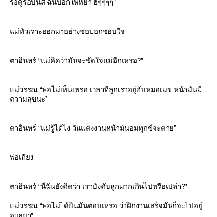
รอดูรอบนี้สิ ฉันบอกให้หย่า ฮิๆๆๆๆ”
ม่หัวเราะออกมาอย่างชอบอกชอบใจ
ตาอินทร์ “แม่คิดว่ามันจะขัดใจแม่อีกเหรอ?”
ม่วรรณ “พ่อไม่เห็นเหรอ เวลาที่ลูกเราอยู่กับหมอเมข หน้ามันมี
ความสุขนะ”
ตาอินทร์ “แม่รู้ได้ไง วันแต่งงานหน้ามันอมทุกข์จะตาย”
พ่อเถียง
ตาอินทร์ “นี่ฉันยังคิดว่า เราบังคับลูกมากเกินไปหรือเปล่า?”
ม่วรรณ “พ่อไม่ได้ยินมันตอบเหรอ ว่าฝึกงานเสร็จมันก็จะไปอยู่
อยุธยา”