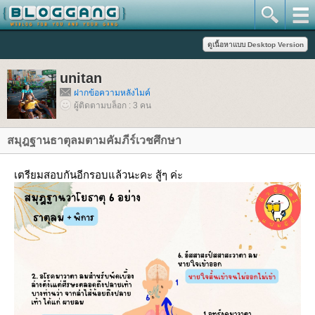
unitan
ฝากข้อความหลังไมค์
ผู้ติดตามบล็อก : 3 คน
สมุฎฐานธาตุลมตามคัมภีร์เวชศึกษา
เตรียมสอบกันอีกรอบแล้วนะคะ สู้ๆ ค่ะ