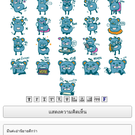
มึนค่ะอ่านิยายดีกว่า