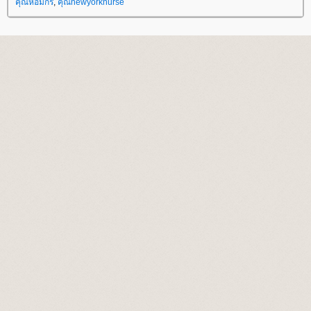
คุณหอมกร
,
คุณnewyorknurse