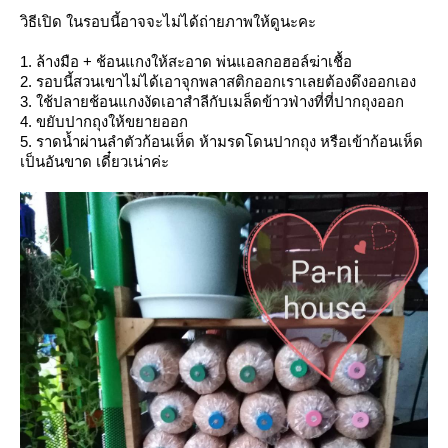
วิธีเปิด ในรอบนี้อาจจะไม่ได้ถ่ายภาพให้ดูนะคะ
1. ล้างมือ + ช้อนแกงให้สะอาด พ่นแอลกอฮอล์ฆ่าเชื้อ
2. รอบนี้สวนเขาไม่ได้เอาจุกพลาสติกออกเราเลยต้องดึงออกเอง
3. ใช้ปลายช้อนแกงงัดเอาสำลีกับเมล็ดข้าวฟ่างที่ที่ปากถุงออก
4. ขยับปากถุงให้ขยายออก
5. ราดน้ำผ่านลำตัวก้อนเห็ด ห้ามรดโดนปากถุง หรือเข้าก้อนเห็ด
เป็นอันขาด เดี๋ยวเน่าค่ะ