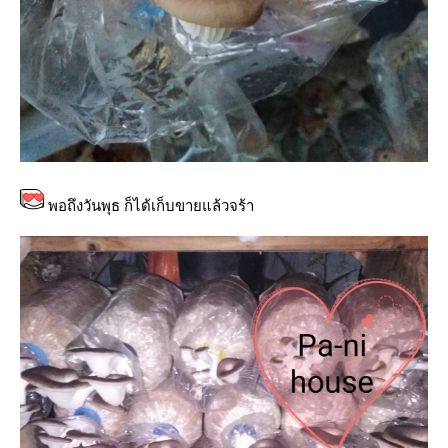
พอถึงวันพุธ ก็ได้เก็บขายแล้วจร้า