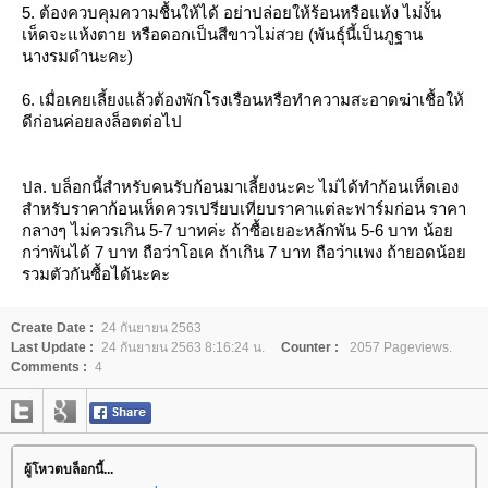
5. ต้องควบคุมความชื้นให้ได้ อย่าปล่อยให้ร้อนหรือแห้ง ไม่งั้น
เห็ดจะแห้งตาย หรือดอกเป็นสีขาวไม่สวย (พันธุ์นี้เป็นภูฐาน
นางรมดำนะคะ)
6. เมื่อเคยเลี้ยงแล้วต้องพักโรงเรือนหรือทำความสะอาดฆ่าเชื้อให้
ดีก่อนค่อยลงล็อตต่อไป
ปล. บล็อกนี้สำหรับคนรับก้อนมาเลี้ยงนะคะ ไม่ได้ทำก้อนเห็ดเอง
สำหรับราคาก้อนเห็ดควรเปรียบเทียบราคาแต่ละฟาร์มก่อน ราคา
กลางๆ ไม่ควรเกิน 5-7 บาทค่ะ ถ้าซื้อเยอะหลักพัน 5-6 บาท น้อ
กว่าพันได้ 7 บาท ถือว่าโอเค ถ้าเกิน 7 บาท ถือว่าแพง ถ้ายอดน้อ
รวมตัวกันซื้อได้นะคะ
Create Date :
24 กันยายน 2563
Last Update :
24 กันยายน 2563 8:16:24 น.
Counter :
2057 Pageviews.
Comments :
4
ผู้โหวตบล็อกนี้...