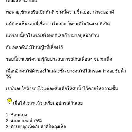
เหลือแค่ 45 ก้อน
พอพายุเข้าเลยรีบเปิดทันที ช่วงนี้ความชื้นเยอะ น่าจะออกดี
ม้ก้อนเห็นรอบนี้เชื้อขาวไม่เยอะก็ตามทีในวันแรกที่เปิด
ต่รอบนี้ทำโรงรถเสร็จพอดีเลยย้ายมาอยู่หน้าบ้าน
กับเหล่าต้นไม้ใบหญ้าที่เลี้ยงไว้
รอบนี้เราแชร์ความรู้กับประสบการณ์กับเพื่อนๆ ชมรมเห็ด
เพื่อนอีกคนใช้ผ้ารองไว้แต่ละชั้น บางคนใช้ไส้กรองเก่าคอยซับน้ำ
ห้
เราก็เลยใช้ผ้ารองไว้แต่ละชั้นเพื่อให้ซับน้ำไว้คอยให้ความชื้น
เมื่อได้เวลาแล้ว เตรียมอุปกรณ์กันเล
1. ช้อนแกง
2. แอลกอฮอล์ 75%
3. ถังรองจุกเห็ดกับสำลีปิดถุงเห็ด