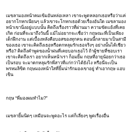
เมขลามองหน้าคมเข้มอันหล่อเหลา เขาจะพูดหลอกเธอหรือว่าแค่
อยากโกหกเนียนๆ แล้วเขาจะโกหกเธอด้วยเรื่องอันใด เมขลามอง
หน้าเขานิ่งอยู่แบบนั้น คิดถึงเรื่องราวที่ผ่านมา ความขัดแย้งที่เค
เกิด ก่อนที่จะมาถึงวันนี้ แม้ไม่อยากจะเชื่อว่า กฤษณะที่เป็นเพียง
เด็กฝึกงาน แต่เบื้องหลังคือบอสของทุกคน ตอนนี้กลายมาเป็นสามี
ของเธอ เขาจะคิดถึงเธอหรือตกหลุมรักเธอจริงๆ อย่างนั้นได้เชียว
หรือ? คิดถึงคำพูดของน้ำฝนที่เคยบอกเธอไว้ ถ้าผู้ชายที่ชอบเรา
เขาจะคิดถึงเรา อยากเห็นหน้าเรา ก็อมยิ้ม กฤษที่อายุน้อยกว่าเธอ
เป็นรอบ จะมาตกหลุมรักพี่สาวที่แก่กว่าได้ยังไง หรือนี่จะเป็น
พรหมลิขิต กฤษมองหน้าใสที่ยิ้มน่ารักมองเขาอยู่ ทำเอากฤษ แอบ
เขิน
กฤษ “พี่มองผมทำไม?”
เมขลายิ้มนิดๆ เหมือนจะพูดอะไร แต่ก็เลี่ยงๆ พูดเรื่องอื่น