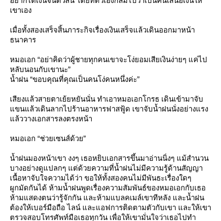
อยากได้เงินจนตัวสั่น โดยที่ตัวเองก็ลืมไปว่าเป็นคนเสนอเงินให้
เขาเอง
เมื่อทั้งสองเสร็จสิ้นภาระกิจเรื่องเงินเสร็จแล้วเดินออกมาหน้า
ธนาคาร
หมอเอก “อย่าคิดว่าผู้ชายทุกคนเขาจะโง่ยอมเสียเงินง่ายๆ แค่ไป
หลับนอนกับเขานะ”
น้ำฝน “ขอบคุณที่คุณเป็นคนโง่คนหนึ่งค่ะ”
เสียงแล้วสายตาเย้ยหยันนั่น ทำเอาหมอเอกโกรธ เดินเข้ามาจับ
ขนแล้วเดินลากไปร้านอาหารฟาสฟู้ด เขาจับน้ำฝนนั่งอย่างแรง
ล้ววางเอกสารลงตรงหน้า
หมอเอก “ช่วยเซนส์ด้วย”
น้ำฝนมองหน้าเขา งงๆ เธอหยิบเอกสารขึ้นมาอ่านนิ่งๆ แม้สำนวน
บางอย่างดูแปลกๆ แต่ด้วยความที่น้ำฝนไม่มีความรู้ด้านสัญญา
เนื้อหาจับใจความได้ว่า ขอให้ทั้งสองคนไม่มีพันธะเรื่องใดๆ
ผูกมัดกันได้ ห้ามน้ำฝนพูดเรื่องความสัมพันธ์ของหมอเอกกับเธอ
ห้ามแสดงตนว่ารู้จักกัน และห้ามแบลคเมล์เขาทีหลัง และน้ำฝน
ต้องให้เบอร์มือถือ ไลน์ และแอฟการติดตามตัวกับเขา และให้เขา
ตรวจสอบโทรศัพท์มือเธอทุกวัน เพื่อให้เขามั่นใจว่าเธอไปทำ