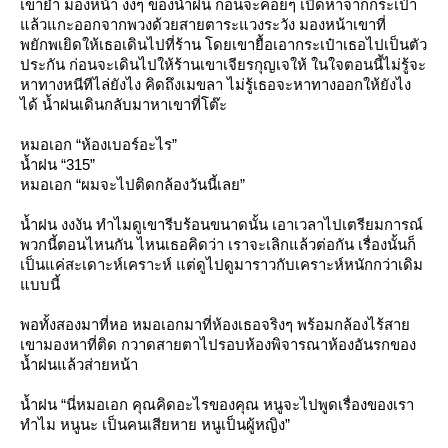
เขาย้ำ มองหน้า งงๆ ของน้ำฝน ก่อนจะค่อยๆ เปิดหาจากกระเป๋า
ล้วแกะออกจากพวงด้วยสายตาระแวงระวัง มองหน้าเขาที่
พยักพเยิดให้เธอเดินไปที่ร้าน โดยเขายื้อเอากระเป๋าเธอไปเป็นตัว
ประกัน ก่อนจะเดินไปให้ร้านเขาเจียรกุญเจให้ ในใจตอนนี้ไม่รู้จะ
หาทางหนีทีไล่ยังไง คิดถึงเมขลา ไม่รู้เธอจะหาทางออกให้ยังไง
ได้ น้ำฝนเดินกลับมาหาเขาที่โต๊ะ
หมอเอก “ห้องเบอร์อะไร”
น้ำฝน “315”
หมอเอก “ผมจะไปติดกล้องวันนี้เลย”
น้ำฝน งงงัน ทำไมดูเขารีบร้อนขนาดนั้น เอาเวลาไปเตรียมการณ์
พวกนี้ตอนไหนกัน ไหนเธอคิดว่า เราจะเลิกแล้วต่อกัน เรื่องนั้นก็
เป็นแค่สะเดาะห์เคราะห์ แต่ดูไปดูมาราวกับเคราะห์หนักกว่าเดิม
บบนี้
พอทั้งสองมาที่หอ หมอเอกมาที่ห้องเธอจริงๆ พร้อมกล้องไร้สา
เขามองหาที่ติด กวาดสายตาไปรอบห้องพิจารณาห้องอันรกของ
น้ำฝนแล้วส่ายหน้า
น้ำฝน “นี่หมอเอก คุณคิดอะไรของคุณ หนูจะไปพูดเรื่องของเรา
ทำไม หนูนะ เป็นคนเสียหาย หนูเป็นผู้หญิง”