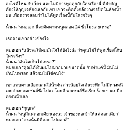
อะไรที่ไหน กับ ใคร และไม่มีการพูดคุยกับใครเรื่องนี้ ที่สำคัญ
ต้องให้กุญเจห้องเธอกับเขา เขาจะติดตั้งกล้องวงจรปิดในห้องน้ำ
ฝน เพื่อตรวจสอบว่าไม่ได้พูดเรื่องนี้กับใครจริงๆ
น้ำฝน “หมอเอก นี่จะติดตามหนูตลอด 24 ชั่วโมงเลยเหรอ”
เธอถามเขาอย่างข้องใจ
หมอเอก “แล้วจะให้ผมมั่นใจได้ยังไงล่ะ ว่าคุณไม่ได้พูดเรื่องนี้กับ
ครจริงๆ”
น้ำฝน “มันไม่เกินไปเหรอ?”
หมอเอก “คุณได้เงินผมไปมากมายขนาดนั้น กับทำแค่นี้ มันไม่
เกินไปหรอก แล้วผมไม่ใช่คนโง่”
เขาแทบตาถเลือกถลนใส่น้ำฝน สาวน้อยใจเต้นระทึก ไม่มีทางหนี
เลยต้องยอมเซนส์ชื่อไปแต่โดยดี พอเซนส์ชื่อเรียบร้อยเขาแบมือ
ตรงหน้าเธอ
หมอเอก “กุญเจ”
น้ำฝน “หนูมีแค่ดอกเดียวเองนะ เจ้าของหอเข้าให้แค่ดอกเดียว”
หมอเอก “ตรงนั้นมีที่ตอก ไปตอกสิ”