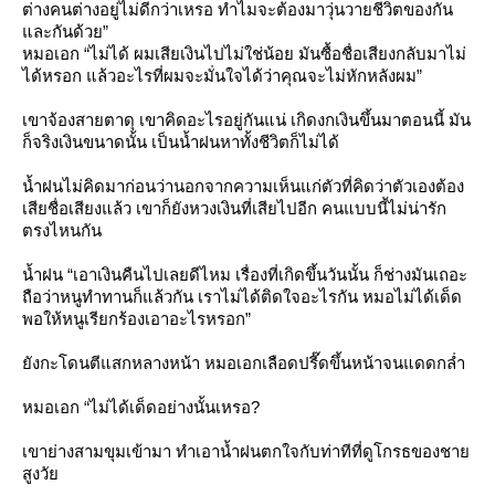
ต่างคนต่างอยู่ไม่ดีกว่าเหรอ ทำไมจะต้องมาวุ่นวายชีวิตของกัน
ละกันด้วย”
หมอเอก “ไม่ได้ ผมเสียเงินไปไม่ใช่น้อย มันซื้อชื่อเสียงกลับมาไม่
ได้หรอก แล้วอะไรที่ผมจะมั่นใจได้ว่าคุณจะไม่หักหลังผม”
เขาจ้องสายตาดุ เขาคิดอะไรอยู่กันแน่ เกิดงกเงินขึ้นมาตอนนี้ มัน
ก็จริงเงินขนาดนั้น เป็นน้ำฝนหาทั้งชีวิตก็ไม่ได้
น้ำฝนไม่คิดมาก่อนว่านอกจากความเห็นแก่ตัวที่คิดว่าตัวเองต้อง
เสียชื่อเสียงแล้ว เขาก็ยังหวงเงินที่เสียไปอีก คนแบบนี้ไม่น่ารัก
ตรงไหนกัน
น้ำฝน “เอาเงินคืนไปเลยดีไหม เรื่องที่เกิดขึ้นวันนั้น ก็ช่างมันเถอะ
ถือว่าหนูทำทานก็แล้วกัน เราไม่ได้ติดใจอะไรกัน หมอไม่ได้เด็ด
พอให้หนูเรียกร้องเอาอะไรหรอก”
ังกะโดนตีแสกหลางหน้า หมอเอกเลือดปรี๊ดขึ้นหน้าจนแดดกล่ำ
หมอเอก “ไม่ได้เด็ดอย่างนั้นเหรอ?
เขาย่างสามขุมเข้ามา ทำเอาน้ำฝนตกใจกับท่าทีที่ดูโกรธของชา
สูงวั