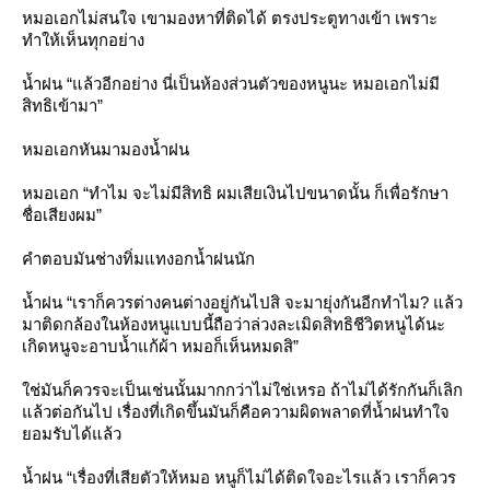
หมอเอกไม่สนใจ เขามองหาที่ติดได้ ตรงประตูทางเข้า เพราะ
ทำให้เห็นทุกอย่าง
น้ำฝน “แล้วอีกอย่าง นี่เป็นห้องส่วนตัวของหนูนะ หมอเอกไม่มี
สิทธิเข้ามา”
หมอเอกหันมามองน้ำฝน
หมอเอก “ทำไม จะไม่มีสิทธิ ผมเสียเงินไปขนาดนั้น ก็เพื่อรักษา
ชื่อเสียงผม”
คำตอบมันช่างทิ่มแทงอกน้ำฝนนัก
น้ำฝน “เราก็ควรต่างคนต่างอยู่กันไปสิ จะมายุ่งกันอีกทำไม? แล้ว
มาติดกล้องในห้องหนูแบบนี้ถือว่าล่วงละเมิดสิทธิชีวิตหนูได้นะ
เกิดหนูจะอาบน้ำแก้ผ้า หมอก็เห็นหมดสิ”
ช่มันก็ควรจะเป็นเช่นนั้นมากกว่าไม่ใช่เหรอ ถ้าไม่ได้รักกันก็เลิก
ล้วต่อกันไป เรื่องที่เกิดขึ้นมันก็คือความผิดพลาดที่น้ำฝนทำใจ
อมรับได้แล้ว
น้ำฝน “เรื่องที่เสียตัวให้หมอ หนูก็ไม่ได้ติดใจอะไรแล้ว เราก็ควร