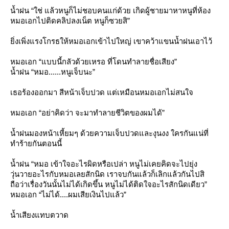
น้ำฝน “ใช่ แล้วหนูก็ไม่ชอบคนแก่ด้วย เกิดผู้ชายมาหาหนูที่ห้อง
หมอเอกไปติดคลิปลงเน็ต หนูก็ซวยสิ”
ิ่งเพิ่งแรงโกรธให้หมอเอกเข้าไปใหญ่ เขาคว้าแขนน้ำฝนเอาไว้
หมอเอก “แบบนี้กลัวด้วยเหรอ ที่โดนทำลายชื่อเสียง”
น้ำฝน “หมอ......หนูเจ็บนะ”
เธอร้องออกมา สีหน้าเจ็บปวด แต่เหมือนหมอเอกไม่สนใจ
หมอเอก “อย่าคิดว่า จะมาทำลายชีวิตของผมได้”
น้ำฝนมองหน้าเหี้ยมๆ ด้วยความเจ็บปวดและงุนงง ใครกันแน่ที่
ทำร้ายกันตอนนี้
น้ำฝน “หมอ เข้าใจอะไรผิดหรือเปล่า หนูไม่เคยคิดจะไปยุ่ง
วุ่นวายอะไรกับหมอเลยสักนิด เราจบกันแล้วก็เลิกแล้วกันไปสิ
ถือว่าเรื่องวันนั้นไม่ได้เกิดขึ้น หนูไม่ได้ติดใจอะไรสักนิดเดียว”
หมอเอก “ไม่ได้....ผมเสียเงินไปแล้ว”
น้ำเสียงแทบตวาด