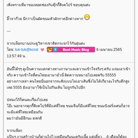
เพิ่งทราบที่มาของลอดช่องกับคุ๊กกี้สิงคโปร์ ขอบคุณค่ะ
อิ๊วจาก๊วย นึกว่าเป็นผัดขนมหัวผักกาดอีกต่างหาก
---
จากบล็อกบานประตูวิหารเขาติดกระจกไว้กันฝุ่นค่ะ
ดย:
tuk-tuk@korat
6 เมษายน 2565
13:57:49 น.
อันนี้ได้ๆๆ ดูเป็นความแตกต่างทางภาษาและความเข้าใจจริงๆ ครับ แถมเอาเข้า
จริง ความเข้าใจที่คนไทยเอามามั่วนี่ ผิดความหมายไปเลยครับ 55555
อย่างเกาเหลา คนไทยนี่นอกจากจะสั่งแบบไม่เอาเส้นซึ่งไม่ได้เกี่ยวอะไรกับตึกสูง
เลย 5555 ยังเอามาใช้เป็นไม่กินเส้น ไม่ถูกกันไปอีก
ป่ท่องโก้ก็คนละเรื่องไปเล
อ๊ะ นอกจากคุกกี้สิงคโปร์ที่มีแค่ที่ไทย ขนมจีนก็มีแค่ที่ไทย ขนมปังฝรั่งเศษก็อาจ
จะมีแค่ที่ไทยเหมือนกัน
ผมว่ามันมีอีกนะ ตลกดี
จากบล๊อก
ป๊บๆ งานสร้างบ้านก็ผ่านไปไวเหมือนกันนะครับเนี้ย แต่เดี๋ยว.....6 เดือนก็ต้อง