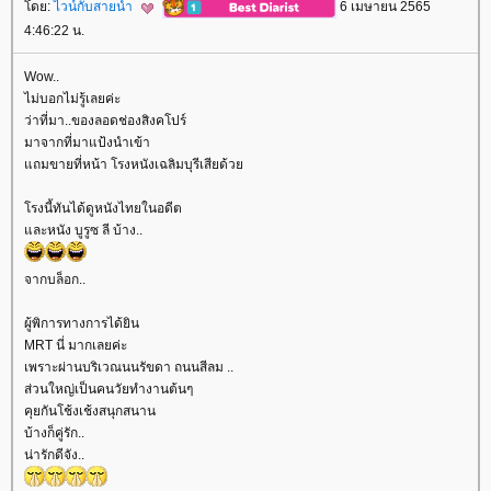
ดย:
ไวน์กับสายน้ำ
6 เมษายน 2565
4:46:22 น.
Wow..
ไม่บอกไม่รู้เลยค่ะ
ว่าที่มา..ของลอดช่องสิงคโปร์
มาจากที่มาแป้งนำเข้า
ถมขายที่หน้า โรงหนังเฉลิมบุรีเสียด้ว
รงนี้ทันได้ดูหนังไทยในอดีต
ละหนัง บูรูซ ลี บ้าง..
จากบล็อก..
ผู้พิการทางการได้ยิน
MRT นี่ มากเลยค่ะ
เพราะผ่านบริเวณนนรัขดา ถนนสีลม ..
ส่วนใหญ่เป็นคนวัยทำงานต้นๆ
คุยกันโช้งเช้งสนุกสนาน
บ้างก็คู่รัก..
น่ารักดีจัง..