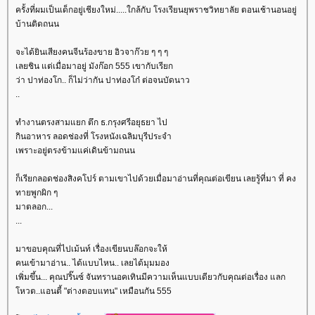
ครั้งที่ผมเป็นเด็กอยู่เชียงใหม่.....ใกล้กับ โรงเรียนยุพราชวิทยาลัย ตอนเช้านอนอยู่
บ้านติดถนน
จะได้ยินเสียงคนจีนร้องขาย อิวจาก๊วย ๆ ๆ ๆ
เลยชิน แต่เมื่อมาอยู่ มังก๊อก 555 เขากับเรียก
ว่า ปาท่องโก.. ก็ไม่ว่ากัน ปาท่องโก๋ ต่อจนบัดนาว
..
ทำงานตรงสามแยก ตึก ธ.กรุงศรีอยุธยา ไป
กินอาหาร ลอดช่องที่ โรงหนังเฉลิมบุรีประจำ
เพราะอยู่ตรงข้ามแค่เดินข้ามถนน
ก็เรียกลอดช่องสิงคโปร์ ตามเขาไปด้วยเมื่อมาอ่านที่คุณต่อเขียน เลยรู้ที่มา ที่ คง
ทายพูกผิก ๆ
มาตลอก...
...
มาขอบคุณที่ไปเม้นท์ เรื่องเขียนบล๊อกจะให้
คนเข้ามาอ่าน.. ได้แบบไหน.. เลยได้มุมมอง
เพิ่มขึ้น... คุณปริ๊นซ์ จันทรานอคเทินมีความเห็นแบบเดียวกับคุณต่อเรื่อง แลก
หวต..แอนตี้ "ต่างตอบแทน" เหมือนกัน 555