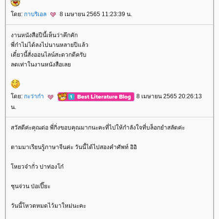
ดย:
กาบริเอล
8 เมษายน 2565 11:23:39 น.
งานหนังสือปีนี้เห็นว่าคึกคัก
พี่ก๋าไม่ได้ลงไปนานหลายปีแล้ว
เดี๋ยวนี้สั่งออนไลน์สะดวกดีครับ
ลดเท่าในงานหนังสือเล
ดย:
กะว่าก๋า
8 เมษายน 2565 20:26:13
น.
สวัสดีค่ะคุณต่อ พี่กิ่งขอบคุณมากนะคะที่ไปให้กำลังใจที่บล็อกยำสลัดค่ะ
ตามมาเรียนรู้ภาษาจีนค่ะ วันนี้ได้ไปสองคำศัพท์ อิอิ
หยวจ๋ากั่ว ปาท่องโก๋
ชุนจ่วน ป่อเปี๊ยะ
วันนี้โหวตหมดไว้มาใหม่นะคะ