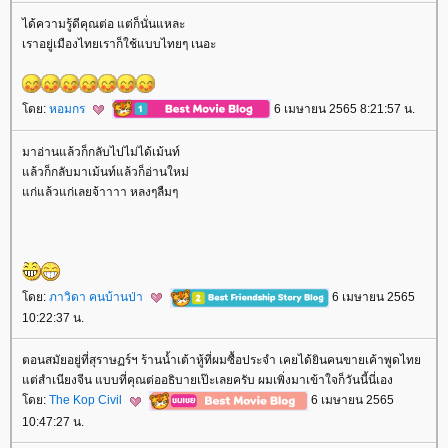
ได้ความรู้ดีคุณต่อ แต่ก็นั่นแหละ
เราอยู่เมืองไทยเราก็ใช้แบบไทยๆ เนอะ
ดย:
หอมกร
6 เมษายน 2565 8:21:57 น.
มาอ่านแล้วก็กลับไปไม่ได้เม้นท์
ล้วก็กลับมาเม้นท์แล้วก็อ่านใหม่
ก่แล้วแก่เลยจ้าาาา หลงๆลืมๆ
ดย:
ภาวิดา คนบ้านป่า
6 เมษายน 2565
10:22:37 น.
ตอนสมัยอยู่ที่สุราษฏร์ฯ ร้านน้ำเต้าหู้ที่ผมซื้อประจำ เคยได้ยินคนขายเค้าพูดไท
ต่สำเนียงจีน แบบที่คุณต่ออธิบายเป๊ะเลยครับ ผมเพิ่งมาเข้าใจก็วันนี้นี่เอง
ดย:
The Kop Civil
6 เมษายน 2565
10:47:27 น.