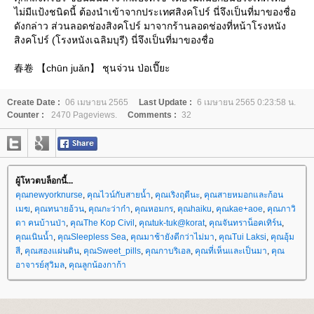
ไม่มีแป้งชนิดนี้ ต้องนำเข้าจากประเทศสิงคโปร์ นี่จึงเป็นที่มาของชื่อ
ดังกล่าว ส่วนลอดช่องสิงคโปร์ มาจากร้านลอดช่องที่หน้าโรงหนัง
สิงคโปร์ (โรงหนังเฉลิมบุรี) นี่จึงเป็นที่มาของชื่อ
春卷 【chūn juǎn】 ชุนจ่วน ป่อเปี๊ยะ
Create Date :
06 เมษายน 2565
Last Update :
6 เมษายน 2565 0:23:58 น.
Counter :
2470 Pageviews.
Comments :
32
ผู้โหวตบล็อกนี้...
คุณnewyorknurse
,
คุณไวน์กับสายน้ำ
,
คุณเริงฤดีนะ
,
คุณสายหมอกและก้อน
เมฆ
,
คุณทนายอ้วน
,
คุณกะว่าก๋า
,
คุณหอมกร
,
คุณhaiku
,
คุณkae+aoe
,
คุณภาวิ
ดา คนบ้านป่า
,
คุณThe Kop Civil
,
คุณtuk-tuk@korat
,
คุณจันทราน็อคเทิร์น
,
คุณเนินน้ำ
,
คุณSleepless Sea
,
คุณมาช้ายังดีกว่าไม่มา
,
คุณTui Laksi
,
คุณอุ้ม
สี
,
คุณสองแผ่นดิน
,
คุณSweet_pills
,
คุณกาบริเอล
,
คุณที่เห็นและเป็นมา
,
คุณ
อาจารย์สุวิมล
,
คุณลูกน้องกาก้า