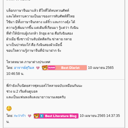
บล็อกภาษาจีนมาแล้ว ดีใจที่ได้ทบทวนศัพท์
ละได้ทราบความเป็นมาของการทับศัพท์ที่ไท
ช้มา มีทั้งภาษาจีนกลาง แต้จิ๋ว และกวางตุ้ง ได้
ความรู้เพิ่มมากขึ้น แต่เดิมที่เรียนมา รู้แต่ว่า กังฉิน
ที่ทำให้นักรบผู้เก่งกล้า งักฮุย ตาย คือกังฉินสอง
ผัวเมีย ซึ่งชาวบ้านจับมัดติดกัน ฆ่าตาย กลา
มาเป็นปาท่องโก๋ คือ กังฉินสองผัวเมียนี้
ขอบใจความรู้ภาษาจีนที่นำมาฝาก จ้ะ
หวดหมวด ภาษาต่างประเทศ
ดย:
อาจารย์สุวิมล
10 เมษายน 2565
10:46:58 น.
พี่ก๋ายังเก็บนิตยสารฟุตบอลไว้หลายฉบับเหมือนกันนะ
ช่วง ม.2 เริ่มต้นดูบอล
ละเป็นแฟนหงส์แดงมายาวนานเลยครับ
ดย:
กะว่าก๋า
10 เมษายน 2565 14:37:35
น.