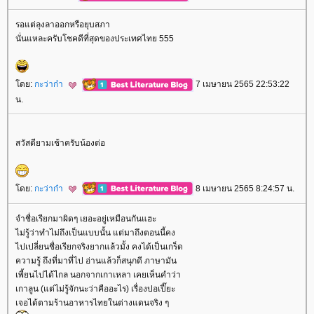
รอแต่ลุงลาออกหรือยุบสภา
นั่นแหละครับโชคดีที่สุดของประเทศไทย 555
ดย:
กะว่าก๋า
7 เมษายน 2565 22:53:22
น.
สวัสดียามเช้าครับน้องต่อ
ดย:
กะว่าก๋า
8 เมษายน 2565 8:24:57 น.
จำชื่อเรียกมาผิดๆ เยอะอยู่เหมือนกันแฮะ
ไม่รู้ว่าทำไม่ถึงเป็นแบบนั้น แต่มาถึงตอนนี้คง
ไปเปลี่ยนชื่อเรียกจริงยากแล้วมั้ง คงได้เป็นเกร็ด
ความรู้ ถึงที่มาที่ไป อ่านแล้วก็สนุกดี ภาษามัน
เพี้ยนไปได้ไกล นอกจากเกาเหลา เคยเห็นคำว่า
เกาลูน (แต่ไม่รู้จักนะว่าคืออะไร) เรื่องปอเปี๊ยะ
เจอได้ตามร้านอาหารไทยในต่างแดนจริง ๆ