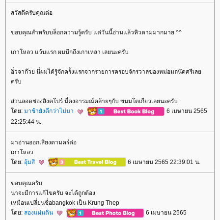
สวัสดีครับคุณต่อ
ขอบคุณสำหรับบล็อกความรู้ครับ แต่วันนี้อ่านแล้วหิวตามมากมาย ^^
เกาโหลว แว้บแรก ผมนึกถึงเกาเหลา เลยนะครับ
อิ่วจาก๊วย นี่ผมได้รู้จักครั้งแรกจากรายการครอบจักรวาลของหม่อมถนัดศรีเล
ครับ
ส่วนลอดช่องสิงคโปร์ นี่คงอารมณ์คล้ายๆกับ ขนมโตเกียวเลยนะครับ
ดย:
มาช้ายังดีกว่าไม่มา
6 เมษายน 2565
22:25:44 น.
มาอ่านออกเสียงตามครํต่อ
เกาโหลว
ดย:
อุ้มสี
6 เมษายน 2565 22:39:01 น.
ขอบคุณครับ
น่าจะมีการแก้ไขครับ จะได้ถูกต้อง
เหมือนเปลี่ยนชื่อbangkok เป็น Krung Thep
ดย:
สองแผ่นดิน
6 เมษายน 2565