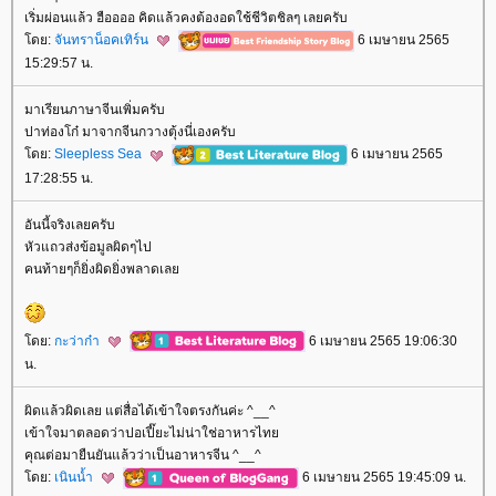
เริ่มผ่อนแล้ว ฮืออออ คิดแล้วคงต้องอดใช้ชีวิตชิลๆ เลยครับ
ดย:
จันทราน็อคเทิร์น
6 เมษายน 2565
15:29:57 น.
มาเรียนภาษาจีนเพิ่มครับ
ปาท่องโก๋ มาจากจีนกวางตุ้งนี่เองครับ
ดย:
Sleepless Sea
6 เมษายน 2565
17:28:55 น.
อันนี้จริงเลยครับ
หัวแถวส่งข้อมูลผิดๆไป
คนท้ายๆก็ยิ่งผิดยิ่งพลาดเล
ดย:
กะว่าก๋า
6 เมษายน 2565 19:06:30
น.
ผิดแล้วผิดเลย แต่สื่อได้เข้าใจตรงกันค่ะ ^__^
เข้าใจมาตลอดว่าปอเปี๊ยะไม่น่าใช่อาหารไท
คุณต่อมายืนยันแล้วว่าเป็นอาหารจีน ^__^
ดย:
เนินน้ำ
6 เมษายน 2565 19:45:09 น.