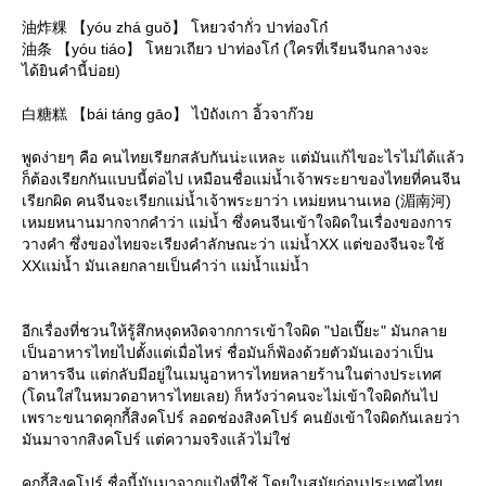
油炸粿 【yóu zhá guǒ】 โหยวจ๋ากั่ว ปาท่องโก๋
油条 【yóu tiáo】 โหยวเถียว ปาท่องโก๋ (ใครที่เรียนจีนกลางจะ
ได้ยินคำนี้บ่อย)
白糖糕 【bái táng gāo】 ไป๋ถังเกา อิ้วจาก๊ว
พูดง่ายๆ คือ คนไทยเรียกสลับกันน่ะแหละ แต่มันแก้ไขอะไรไม่ได้แล้ว
ก็ต้องเรียกกันแบบนี้ต่อไป เหมือนชื่อแม่น้ำเจ้าพระยาของไทยที่คนจีน
เรียกผิด คนจีนจะเรียกแม่น้ำเจ้าพระยาว่า เหม่ยหนานเหอ (湄南河)
เหมยหนานมากจากคำว่า แม่น้ำ ซึ่งคนจีนเข้าใจผิดในเรื่องของการ
วางคำ ซึ่งของไทยจะเรียงคำลักษณะว่า แม่น้ำXX แต่ของจีนจะใช้
XXแม่น้ำ มันเลยกลายเป็นคำว่า แม่น้ำแม่น้ำ
อีกเรื่องที่ชวนให้รู้สึกหงุดหงิดจากการเข้าใจผิด "ป่อเปี๊ยะ" มันกลา
เป็นอาหารไทยไปตั้งแต่เมื่อไหร่ ชื่อมันก็ฟ้องด้วยตัวมันเองว่าเป็น
อาหารจีน แต่กลับมีอยู่ในเมนูอาหารไทยหลายร้านในต่างประเทศ
(โดนใส่ในหมวดอาหารไทยเลย) ก็หวังว่าคนจะไม่เข้าใจผิดกันไป
เพราะขนาดคุกกี้สิงคโปร์ ลอดช่องสิงคโปร์ คนยังเข้าใจผิดกันเลยว่า
มันมาจากสิงคโปร์ แต่ความจริงแล้วไม่ใช่
คุกกี้สิงคโปร์ ชื่อนี้มันมาจากแป้งที่ใช้ โดยในสมัยก่อนประเทศไท