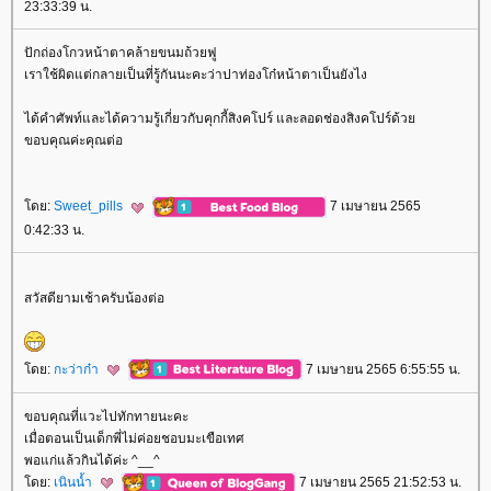
23:33:39 น.
ปักถ่องโกวหน้าตาคล้ายขนมถ้วยฟู
เราใช้ผิดแต่กลายเป็นที่รู้กันนะคะว่าปาท่องโก๋หน้าตาเป็นยังไง
ได้คำศัพท์และได้ความรู้เกี่ยวกับคุกกี้สิงคโปร์ และลอดช่องสิงคโปร์ด้ว
ขอบคุณค่ะคุณต่อ
ดย:
Sweet_pills
7 เมษายน 2565
0:42:33 น.
สวัสดียามเช้าครับน้องต่อ
ดย:
กะว่าก๋า
7 เมษายน 2565 6:55:55 น.
ขอบคุณที่แวะไปทักทายนะคะ
เมื่อตอนเป็นเด็กพี่ไม่ค่อยชอบมะเขือเทศ
พอแก่แล้วกินได้ค่ะ ^__^
ดย:
เนินน้ำ
7 เมษายน 2565 21:52:53 น.