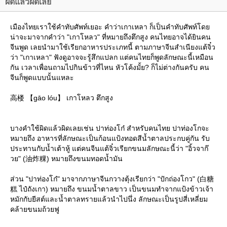
ผิดแล้วผิดเล
เมืองไทยเราใช้คำทับศัพท์เยอะ คำว่าเกาเหลา ก็เป็นคำทับศัพท์โด
น่าจะมาจากคำว่า "เกาโหลว" ที่หมายถึงตึกสูง คนไทยอาจได้ยินคน
จีนพูด เลยนำมาใช้เรียกอาหารประเภทนี้ ตามภาษาจีนสำเนียงแต้จิ๋ว
ว่า "เกาเหลา" ฟังดูอาจจะรู้สึกแปลก แต่คนไทยก็พูดลักษณะนี้เหมือน
กัน เวลาเพื่อนถามไปกินข้าวที่ไหน หัวโค้งมั้ย? ก็ไม่ต่างกันครับ คน
จีนก็พูดแบบนั้นแหละ
高楼 【gāo lóu】 เกาโหลว ตึกสูง
บางคำใช้ผิดแล้วผิดเลยเช่น ปาท่องโก๋ สำหรับคนไทย ปาท่องโกจะ
หมายถึง อาหารที่ลักษณะเป็นก้อนแป้งทอดสีน้ำตาลประกบคู่กัน รับ
ประทานกับน้ำเต้าหู้ แต่คนจีนแต้จิ๋วเรียกขนมลักษณะนี้ว่า "อิ้วจาก๊
วย" (油炸粿) หมายถึงขนมทอดน้ำมัน
ส่วน "ปาท่องโก๋" มาจากภาษาจีนกวางตุ้งเรียกว่า "ปักถ่องโกว" (白糖
糕 ไป๋ถังเกา) หมายถึง ขนมน้ำตาลขาว เป็นขนมทำจากแป้งข้าวเจ้า
หมักกับยีสต์และน้ำตาลทรายแล้วนำไปนึ่ง ลักษณะเป็นรูปสี่เหลี่ยม
คล้ายขนมถ้วยฟู