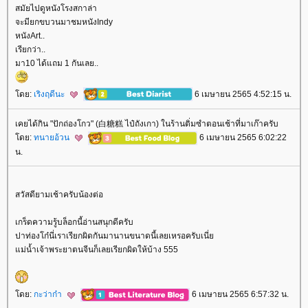
สมัยไปดูหนังโรงสกาล่า
จะมียกขบวนมาชมหนังIndy
หนังArt..
เรียกว่า..
มา10 ได้แถม 1 กันเลย..
ดย:
เริงฤดีนะ
6 เมษายน 2565 4:52:15 น.
เคยได้กิน "ปักถ่องโกว" (白糖糕 ไป๋ถังเกา) ในร้านติ่มซำตอนเช้าที่มาเก๊าครับ
ดย:
ทนายอ้วน
6 เมษายน 2565 6:02:22
น.
สวัสดียามเช้าครับน้องต่อ
เกร็ดความรู้บล็อกนี้อ่านสนุกดีครับ
ปาท่องโก๋นี่เราเรียกผิดกันมานานขนาดนี้เลยเหรอครับเนี่
ม่น้ำเจ้าพระยาตนจีนก็เลยเรียกผิดให้บ้าง 555
ดย:
กะว่าก๋า
6 เมษายน 2565 6:57:32 น.