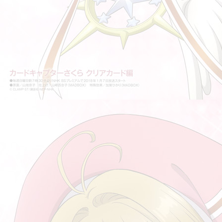
หลู่ซวิ่น
Quote คำพูดแสดงความเป็นประเทศจีน
2 เรื่องเล่าโควิด ในจีน
คำศัพท์เกี่ยวกับการล็อคดาวน์
Quote คำพูดจากภาวะวิกฤตโรคระบาดในจีน
เปิดโลกประเทศจีนจากทวิตเตอร์
ไม่เป็นไร 没事的。
คำศัพท์แปลกๆ ที่เคยเจอ
ผิดแล้วผิดเล
เป่ายิ้งฉุบ 石头剪刀布
สั่งอาหารในจีน II
สั่งอาหารในจีน
คนที่มีความสุข 有福气的人
ซื้อของในห้างที่จีน
上 ในความหมายอื่น