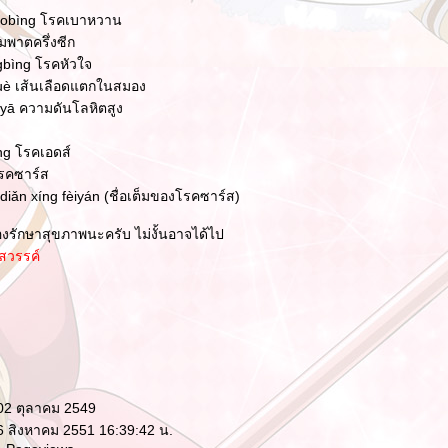
obìng โรคเบาหวาน
มพาตครึ่งซีก
ìng โรคหัวใจ
 เส้นเลือดแตกในสมอง
 ความดันโลหิตสูง
g โรคเอดส์
รคซาร์ส
n xíng fèiyán (ชื่อเต็มของโรคซาร์ส)
งรักษาสุขภาพนะครับ ไม่งั้นอาจได้ไป
สวรรค์
 02 ตุลาคม 2549
 6 สิงหาคม 2551 16:39:42 น.