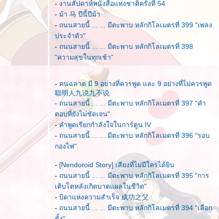
-
งานสัปดาห์หนังสือแห่งชาติครั้งที่ 54
-
ม้า 马 ปีนี้ปีม้า
-
ถนนสายนี้ ... ... มีตะพาบ หลักกิโลเมตรที่ 399 "เพลง
ประจำตัว"
-
ถนนสายนี้ ... ... มีตะพาบ หลักกิโลเมตรที่ 398
"ความสุขในทุกเช้า"
-
คนฉลาด มี 9 อย่างที่ควรพูด และ 9 อย่างที่ไม่ควรพูด
聪明人九说九不说
-
ถนนสายนี้ ... ... มีตะพาบ หลักกิโลเมตรที่ 397 "คำ
ตอบที่ยังไม่ชัดเจน"
-
คำพูดเรียกกำลังใจในการ์ตูน IV
-
ถนนสายนี้ ... ... มีตะพาบ หลักกิโลเมตรที่ 396 "รอบ
กองไฟ"
-
[Nendoroid Story] เสียงที่ไม่มีใครได้ยิน
-
ถนนสายนี้ ... ... มีตะพาบ หลักกิโลเมตรที่ 395 "การ
เติบโตหลังเกิดบาดแผลในชีวิต"
-
บิดาแห่งความสำเร็จ 成功之父
-
ถนนสายนี้ ... ... มีตะพาบ หลักกิโลเมตรที่ 394 "เลือก
ตั้ง"