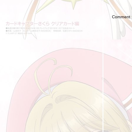
เรียนภาษาโดยการอ่านป้าย และการสังเกต
ความจริง 8 ประการ 八个真相
Comment 
ภูมิปัญญาแห่งชีวิต 处世智慧
หากวันหนึ่งอยู่ๆ คุณก็รวยขึ้นมา 假如有一天你
突然有钱了
การโกรธกลับแบบอีคิวสูง 高情商的怒回去
ว่าด้วยเรื่องความตาย (死)
ผนในใจ 心计
คนซื่อตรงจะเปลี่ยนเป็นคนที่เก่งกาจได้อย่างไร?
老实人怎么变得厉害呢？
คนที่รังแกคุณ 欺负你的人
ไม่อยากบอก ไม่อยากบอกกับคุณ 不想说 不想跟
你说
บนรถเมล์ 公交车上
การนับเวลาแบบในหนังจีน
个 เก้อไม่ได้ใช้ได้ทุกที่