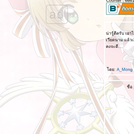
Counter : 666
ฉันได้เรียนรู้จากคำพูดนี้ 我被这段话教育了
ad
เงินสะอาด เลี้ยงชีพคุณไม่ได้ 干净的钱，养不
活你
ความยุติธรรม 正义
น่ารู้ดีครับ เ
ทายอักษร V 猜字谜 V
เวียดนาม แล้วเก
ทายอักษร IV 猜字谜 IV
คงจะดี....
ทายอักษร III 猜字谜 III
ทายอักษร II 猜字谜 II
ดย:
A_Mong
ทายอักษร I 猜字谜 I
เรียนรู้อักษรจีนจาก เรื่องดราก้อนบอล
ชื่อ 
การโกรธกลับแบบอีคิวสูง II 高情商的怒回去 II
คนสี่ประเภทนี้ไม่ต้องไปช่วยเหลือ 四种人远都
不要帮
ช่วย ไม่ช่วย 要帮 不帮
นวคิดคนจีนยุคใหม่ เวลาได้รับคำชื่นชม
ควบคุมปากให้ดี 管好嘴巴