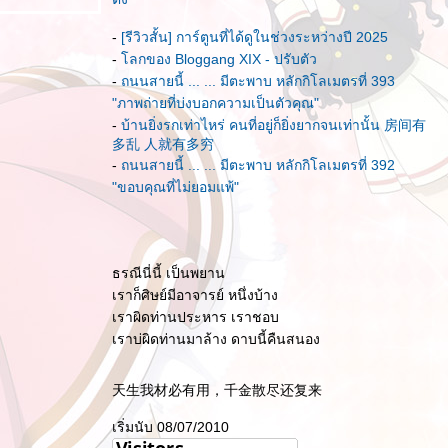
-
[รีวิวสั้น] การ์ตูนที่ได้ดูในช่วงระหว่างปี 2025
-
ลกของ Bloggang XIX - ปรับตัว
-
ถนนสายนี้ ... ... มีตะพาบ หลักกิโลเมตรที่ 393
"ภาพถ่ายที่บ่งบอกความเป็นตัวคุณ"
-
บ้านยิ่งรกเท่าไหร่ คนที่อยู่ก็ยิ่งยากจนเท่านั้น 房间有
多乱 人就有多穷
-
ถนนสายนี้ ... ... มีตะพาบ หลักกิโลเมตรที่ 392
"ขอบคุณที่ไม่ยอมแพ้"
ธรณีนี่นี้ เป็นพยาน
เราก็ศิษย์มีอาจารย์ หนึ่งบ้าง
เราผิดท่านประหาร เราชอบ
เราบ่ผิดท่านมาล้าง ดาบนี้คืนสนอง
天生我材必有用，千金散尽还复来
เริ่มนับ 08/07/2010