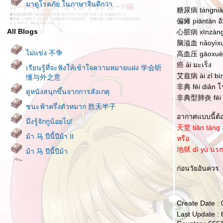
มาดูโรคภัย ในภาษาจีนดีกว่า
糖尿病 tángnià
偏瘫 piāntān อั
All Blogs
心脏病 xīnzàngb
脑溢血 nǎoyìxuè
ไม่แข่ง 不争
高血压 gāoxuèyā
癌 ái มะเร็ง
เรียนรู้ที่จะฟังให้เข้าใจความหมายแฝง 学会听
艾兹病 ài zī bìn
懂与外之意
非典 fēi diǎn โ
ดูหนังสนุกขึ้นจากการสังเกตุ
非典型肺炎 fēi diǎ
ชนะฟ้าครึ่งตัวหมาก 胜天半子
อากาศแบบนี้ต้อ
มึงรู้จักกูน้อยไป!
天堂 tiān táng 
ม้า 马 ปีนี้ปีม้า II
หรือ
地狱 dì yù นรก
ม้า 马 ปีนี้ปีม้า
คนฉลาด มี 9 อย่างที่ควรพูด และ 9 อย่างที่ไม่
ก่อนวัยอันควร
ควรพูด 聪明人九说九不说
บิดาแห่งความสำเร็จ 成功之父
Create Date :
บ้านยิ่งรกเท่าไหร่ คนที่อยู่ก็ยิ่งยากจนเท่านั้น 房
Last Update :
间有多乱 人就有多穷