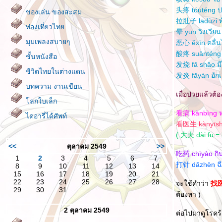
头疼 tóuténg ป
ของเล่น ของสะสม
拉肚子 lādùzi ท
ท่องเที่ยวไท
晕 yūn วิงเวียน
มุมเพลงสบายๆ
恶心 ěxīn คลื่น
酸疼 suānténg 
ชั้นหนังสือ
发烧 fā shāo มีไ
ชีวิตไทยในต่างแดน
发炎 fāyán อัก
บทความ งานเขียน
เมื่อป่วยแล้วต
ลกใบเล็ก
看病 kànbìng 
ไดอารี่ได้ศัพท์
看医生 kànyīsh
( 大夫 dài fu =
<<
ตุลาคม 2549
>>
吃药 chīyào กิ
1
2
3
4
5
6
7
打针 dǎzhēn ฉ
8
9
10
11
12
13
14
15
16
17
18
19
20
21
22
23
24
25
26
27
28
จะใช้คำว่า
找
29
30
31
ต้องหา )
2 ตุลาคม 2549
ต่อไปมาดูโรคร