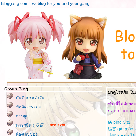
Bloggang.com : weblog for you and your gang
Group Blog
มาดูโรคภัย ใน
บันทึกประจำวัน
ช่วงนี้ไม่ค่อย
ข้อคิด-ธรรมะ
กว่า เอาแบบง่า
การ์ตูน
病 bìng ป่ว
ภาษาจีน ( 汉语 )
感冒 gǎnmào เป
ห้องเก็บของ
咳嗽 késou ไอ