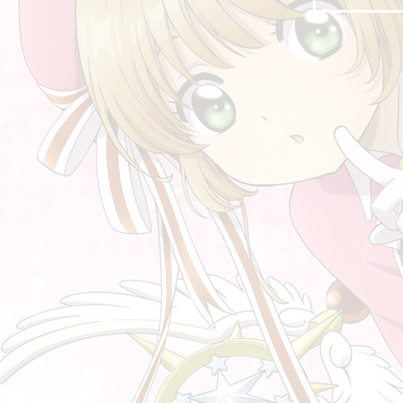
คำถามที่ยากจะตอบ
ควบคุม 控制
นี่คือนรก 这就是地狱
ตำราเรียนเด็กประถมจีน เล่มนี้น่าสนใจ
คุณต้องยืนหยัด 你要坚实
นกกระจอก 麻雀
เรียนรู้จากภาพภาพเดียว
好 ที่แปลว่า ดี และไม่ได้แปลว่าดี
ABC และชื่อสมมติ ในภาษาจีน
ความกดดันของเด็กจีน
รู้สึกอยากร้องไห้มากที่สุด 最感到想流泪
ว่าด้วยเรื่องตัวเลขในจีน
ข้อคิดจากคดีของหูซินหยู
ความเหมือนกันของสื่อไทย - จีน
หาก...... 如果...... และความคิดอันแหลมคมของ