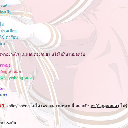
วดหัว
้องเสี
ไส้
ปวดเมื่อ
ข้ ตัวร้อน
เสบ
้องทำอย่างไร แน่นอนต้องกินยา หรือไม่ก็หาหมอครับ
หาหมอ
ēng หาหมอ
 医生 yīshēng หมอ )
นยา
ีดยา
医生
zhǎoyīshēng ไม่ได้ เพราะความหมายนี้ หมายถึง
หา(ตัว)คุณหมอ
( ไม่ร
้ายแรงกัน