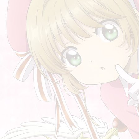
หนังสือเรียนชั้นประถมของจีน
从现在开始 ตั้งแต่นี้เป็นต้นไป
สอนภาษาไทยให้คนจีน II
ความสุขสูงสุดในชีวิตคือ 人生最幸福的是
三个儿子 เด็กสามคน
สู้ๆ 加油！
สอนภาษาไทยให้คนจีน
พระนามในหลวงรัชกาลที่ 10 (ภาษาจีน)
เรียนรู้จากฤดูที่แตกต่าง
เรียนรู้ศัพท์ใหม่จากโปรแกรมพิมพ์ภาษาจีน
生日礼物 ของขวัญวันเกิด (ตลกร้าย)
ช้ผิดใช้ถูก
คำที่ได้ยินบ่อยๆ ในออฟฟิศ
พูดเรื่องดวงดาว
不生气 ไม่โกรธ