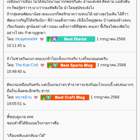
เหมือนการเมือง ไม่ได้สนใจนานมากกพอๆกันค่ะ อ่านแต่เฟส ติดตาม แม่ดังพัน
กร ก็พอรู้คร่าวๆ นางว่ากองทัพสิงโต นำโดยสุนัขจะยังไง
ถ้ากลุ่มคนพัฒนาน้อย เดอะแบกก็พอรักษาความสงบได้ อย่างลุงวุ้นเส้น ไอ้ที่ว่า
พัฒนาเจริญก็ได้ทรัมป์มา ที่บ้านเผด็จการค่ะ เจ๊เย็นใหญ่สุดละ บ้านค่อนข้างสงบ
เรียบร้อยค่ะ ลูกน้องต่างด้าวเยอะ เผด็จการดีที่สุดค่ะ คนเลว ขี้เกียจไล่ตะเพิดไป
อย่างไวค่ะ รำคาญลูกตา
ดย:
mcayenne94
1 กรกฎาคม 2568
10:11:45 น.
ถ้าไม่ช่วยกันแบก คนแบกถ้าไม่แข็งแกร่งจริง ๆ เสร็จแน่นอนครับ
ดย:
The Kop Civil
1 กรกฎาคม 2568
10:49:40 น.
ติดเกมเหมือนกันครับ แต่เป็นเกมง่ายๆ ทำอาหารแข่งกันอะไรแบบนี้ แต่เล่นมากๆ
มือก็จะล็อคซะอีกครับ ฮ่าๆๆ
ดย:
ทนายอ้วน
1 กรกฎาคม 2568
19:05:51 น.
พี่๋ชอบดูมวย one
ชอบคำที่ได้ยินบ่อยในรายการคือ
"เกือบหลับแต่กลับมาได้"