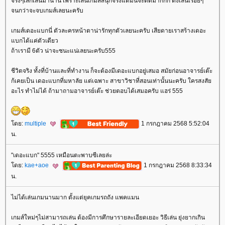
จริงๆเลิกเล่นมานาน เพราะเล่นเกมส์สนุกจริงแต่มีนจะติดมากกก ตั้งเล่นเรื่อยๆ
จนกว่าจะจบเกมส์เลยนะครับ
เกมส์เดอะแบกนี่ ตัวละครหน้าตาน่ารักทุกตัวเลยนะครับ เสียดายเราสร้างเดอะ
บกได้แค่ตัวเดียว
ถ้าเรามี 6ตัว น่าจะชนะแน่เลยนะครับ555
ชีวิตจริง ทั้งที่บ้านและที่ทำงาน ก็จะต้องมีเดอะแบกอยู่เสมอ สมัยก่อนอาจารย์เต๊ะ
ก้เคยเป็น เดอะแบกที่มหาลัย แต่เฉพาะ สาขาวิชาที่สอนเท่านั้นนะครับ ใครสงสั
อะไร ทำไม่ได้ ถ้ามาถามอาจารย์เต๊ะ ช่วยตอบได้เสมอครับ แฮร่ 555
ดย:
multiple
1 กรกฎาคม 2568 5:52:04
น.
"เดอะแบก" 5555 เหมือนตะพาบซีเลยล่ะ
ดย:
kae+aoe
1 กรกฎาคม 2568 8:33:34
น.
ไม่ได้เล่นเกมนานมาก ตั้งแต่ยุคเกมรถถัง แพคแมน
เกมส์ใหม่ๆไม่สามารถเล่น ต้องมีการศึกษารายละเอียดเยอะ วิธีเล่น ยุ่งยากเกิน