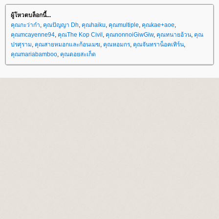
ผู้โหวตบล็อกนี้...
คุณกะว่าก๋า
,
คุณปัญญา Dh
,
คุณhaiku
,
คุณmultiple
,
คุณkae+aoe
,
คุณmcayenne94
,
คุณThe Kop Civil
,
คุณnonnoiGiwGiw
,
คุณทนายอ้วน
,
คุณ
ปรศุราม
,
คุณสายหมอกและก้อนเมฆ
,
คุณหอมกร
,
คุณจันทราน็อคเทิร์น
,
คุณmariabamboo
,
คุณดอยสะเก็ด