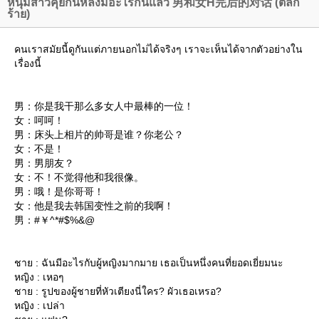
หนุ่มสาวคุยกันหลังมีอะไรกันแล้ว 男和女H完后的对话 (ตลก
ร้าย)
คนเราสมัยนี้ดูกันแต่ภายนอกไม่ได้จริงๆ เราจะเห็นได้จากตัวอย่างใน
เรื่องนี้
男：你是我干那么多女人中最棒的一位！
女：呵呵！
男：床头上相片的帅哥是谁？你老公？
女：不是！
男：男朋友？
女：不！不觉得他和我很像。
男：哦！是你哥哥！
女：他是我去韩国变性之前的我啊！
男：#￥^*#$%&@
ชาย : ฉันมีอะไรกับผู้หญิงมากมาย เธอเป็นหนึ่งคนที่ยอดเยี่ยมนะ
หญิง : เหอๆ
ชาย : รูปของผู้ชายที่หัวเตียงนี่ใคร? ผัวเธอเหรอ?
หญิง : เปล่า