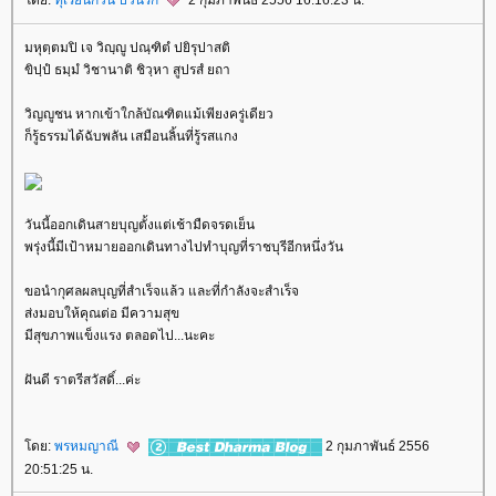
มหุตฺตมปิ เจ วิญฺญู ปณฺฑิตํ ปยิรุปาสติ
ขิปฺปํ ธมฺมํ วิชานาติ ชิวฺหา สูปรสํ ยถา
วิญญูชน หากเข้าใกล้บัณฑิตแม้เพียงครู่เดียว
ก็รู้ธรรมได้ฉับพลัน เสมือนลิ้นที่รู้รสแกง
วันนี้ออกเดินสายบุญตั้งแต่เช้ามืดจรดเย็น
พรุ่งนี้มีเป้าหมายออกเดินทางไปทำบุญที่ราชบุรีอีกหนึ่งวัน
ขอนำกุศลผลบุญที่สำเร็จแล้ว และที่กำลังจะสำเร็จ
ส่งมอบให้คุณต่อ มีความสุข
มีสุขภาพแข็งแรง ตลอดไป...นะคะ
ฝันดี ราตรีสวัสดิ์...ค่ะ
ดย:
พรหมญาณี
2 กุมภาพันธ์ 2556
20:51:25 น.