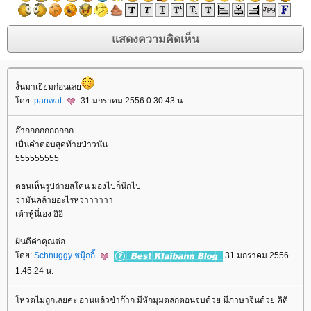
งั้นมาเยี่ยมก่อนเล
ดย:
panwat
31 มกราคม 2556 0:30:43 น.
อ๊ากกกกกกกกกก
เป็นคำตอบสุดท้ายป่าวนั่น
555555555
ตอนเห็นรูปถ่ายสโคน มองไปก็นึกไป
ว่ามันคล้ายอะไรหว่าาาาาา
เต้าหู้นี่เอง อิอิ
ฝันดีค่าคุณต่อ
ดย:
Schnuggy ชนุ๊กกี้
31 มกราคม 2556
1:45:24 น.
หวตไม่ถูกเลยค่ะ อ่านแล้วขำก๊าก มีหักมุมตลกตอนจบด้วย มีภาษาจีนด้วย คิคิ