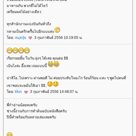
มาทานกัน พวกที่ไม่ได้ไหว้
เตรียมผลไม้อย่างเดียว
ทุกสำนักงานแบ่งปันกันทั่วถึง
กลายเป็นครึกครื้นไปอีกแบบค่ะ
ดย:
หมุยจุ๋
3 กุมภาพันธ์ 2556 10:19:05 น.
เรียกรอยยิ้ม ในวัน ยุ่งๆ ได้เลย คุณต่อ อิอิ
เป้นไงล่ะ อึ้งเลย เจอแบบนี้
ปาลิโอ..ไปเพราะ ผ่านพอดี ไม่ ค่อยประทับใจอะไร ร้อนก็ร้อน แหะ ๆ พูดไปคนที่
เขาชอบจะหมั่นใส้เอา อิอิ..
ดย:
tifun
3 กุมภาพันธ์ 2556 14:48:07 น.
พี่ก๋าอ่านน้อยลงครับ
ช่วงนี้ง่วนกับการทำต้นฉบับหนังสือครับ
ปีนี้ทำพร้อมกันหลายเล่มเลยครับ