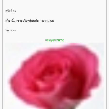
สว้สดีค่ะ
เดี๋ยวนี้หาชายจริงหญิงแท้ยากมากนะคะ
หวดค่ะ
newyorknurse