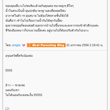
ขอบคุณที่แวะไปชมหิมะด้วยกันคุณต่อ ขนาดยุ่งๆ ดีใจๆ
น้ำในสระเป็นน้ำอุ่นปกติมาตรฐานคงที่ตลอดปีค่ะ
อากาศในตัว รร อุ่นสบาย ไม่ต้องใส่หลายชั้นก็ยังได้
นั่นคือว่า ทำไมไปเรียนว่ายน้ำกันได้ทุกวันนี้ค่ะ
ุ่งยากหน่อยก็ตอนห่อตัวออกจากบ้านไปขึ้นรถและลงจากรถเข้าตัวตึกเองค่ะ
ชีวิตเมืองหนาวก็ประมาณนี้ล่ะค่ะ อยู่นานไปก็ต้องปรับตัวกันไปเนาะ
ดย:
anigia
31 มกราคม 2556 2:19:41 น.
อรุณสวัสดิ์ครับน้องต่อ
5555
อ้าว --- ซวยเล
นอนกับเขา
ไม่ได้นอนกับเธอซะงั้น 55555