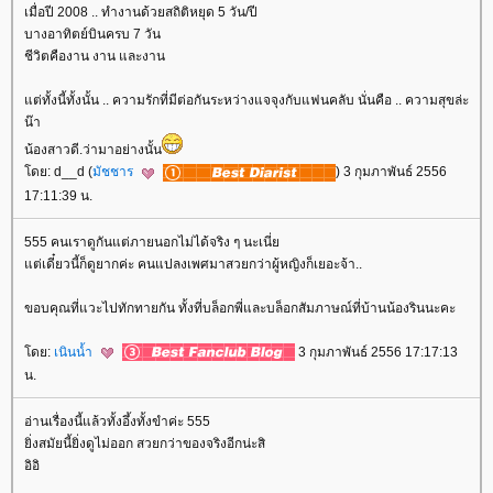
เมื่อปี 2008 .. ทำงานด้วยสถิติหยุด 5 วัน/ปี
บางอาทิตย์บินครบ 7 วัน
ชีวิตคืองาน งาน และงาน
ต่ทั้งนี้ทั้งนั้น .. ความรักที่มีต่อกันระหว่างแจจุงกับแฟนคลับ นั่นคือ .. ความสุขล่ะ
น๊า
น้องสาวดี.ว่ามาอย่างนั้น
ดย: d__d (
มัชชาร
) 3 กุมภาพันธ์ 2556
17:11:39 น.
555 คนเราดูกันแต่ภายนอกไม่ได้จริง ๆ นะเนี่
ต่เดี๋ยวนี้ก็ดูยากค่ะ คนแปลงเพศมาสวยกว่าผู้หญิงก็เยอะจ้า..
ขอบคุณที่แวะไปทักทายกัน ทั้งที่บล็อกพี่และบล็อกสัมภาษณ์ที่บ้านน้องรินนะคะ
ดย:
เนินน้ำ
3 กุมภาพันธ์ 2556 17:17:13
น.
อ่านเรื่องนี้แล้วทั้งอึ้งทั้งขำค่ะ 555
ิ่งสมัยนี้ยิ่งดูไม่ออก สวยกว่าของจริงอีกน่ะสิ
อิอิ