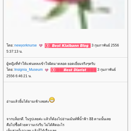
ดย:
newyorknurse
3 กุมภาพันธ์ 2556
5:37:13 น.
ผู้หญิงที่ทำให้แฟนหลงเข้าใจผิดมาตลอด ยอดเยี่ยมจริงๆครับ
ดย:
Insignia_Museum
3 กุมภาพันธ์
2556 6:46:21 น.
อ่านแล้วยิ้มได้ยามเช้าเลยค่ะ
จากบล็อกดี. ในรูปเลยค่ะ แล้วก็ต้องไปอ่านเม้นท์พี่น้ำฟ้า อิอิ ตามนั้นเล
คือไปซื้อด้วยความเร่งรีบ ไม่ได้คิดอะไร
เห็นสวยก็เอาเลย แล้วก็ได้เรื่องเล