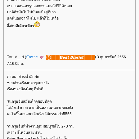
เพราะตอนเอารูปออกจากเมมใช้วิธีคัทเล
ปกติถ้ามันไม่ไปมันจะมีอยู่ที่เก่า
ต่นี่นอกจากไม่ไป แล้วก็ไม่เหลือ
อึ้งกันทีเดียวเชียว
ดย: d__d (
มัชชาร
) 3 กุมภาพันธ์ 2556
7:16:05 น.
ตามมาอ่านซ้ำอีกค่ะ
ชอบอ่านเรื่องตลกๆสบายใจ
เรื่องของน้องไฮกุ ก็ขำดี
วันตรุษจีนสมัยเด็กๆชอบที่สุด
ได้อั่งเปาเยอะมากเป็นหลานคนแรกของก๋ง
พอโตขึ้นมาแจกเสียเนี่ย ใช้กรรมเก่า5555
วันตรุษจีนที่ทำงานอุดมสมบูรณ์ไป 2- 3 วัน
เพราะมีไหว้หลายท่าน
ที่ชอบคือช่วงหลังๆวันไหว้จะมีไก่คั่วเค็ม