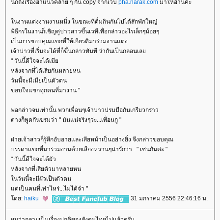
นึกถึงเรื่องฮาแนวคล้าย ๆ กัน copy จากเวบ
pha.narak.com
มาให้อ่านค่ะ
นงานแต่งงานงานหนึ่ง ในขณะที่ดื่มกินกันไปได้สักพักใหญ่
พิธีกรในงานก็เชิญคู่บ่าวสาวขึ้นเวทีเพื่อกล่าวอะไรเล็กๆน้อยๆ
เป็นการขอบคุณแขกที่ให้เกียรติมาร่วมงานแต่ง
เจ้าบ่าวที่เริ่มจะได้ที่ก็ขึ้นกล่าวทันที ว่ากันเป็นกลอนเล
" วันนี้ดีใจจะได้เมี
หลังจากที่ได้เสียกันหลายหน
วันนี้จะมีเมียเป็นตัวตน
ขอบใจแขกทุกคนที่มางาน "
พอกล่าวจบเท่านั้น พวกเพื่อนๆเจ้าบ่าวปรบมือกันเกรียวกราว
ต่างก็พูดกันขรมว่า " มันแน่จริงๆว่ะ...เพื่อนกู "
ฝ่ายเจ้าสาวก็รู้สึกอับอายและเสียหน้าเป็นอย่างยิ่ง จึงกล่าวขอบคุณ
บรรดาแขกที่มาร่วมงานด้วยเสียงหวานๆน่ารักว่า..." เช่นกันค่ะ "
" วันนี้ดีใจจะได้ผัว
หลังจากที่เสียตัวมาหลายหน
นวันนี้จะมีผัวเป็นตัวตน
ต่เป็นคนที่เท่าไหร่...ไม่ได้จำ "
ดย:
haiku
31 มกราคม 2556 22:46:16 น.
ผมว่ากลายเป็นเรื่องปกติของสังคมไทยไปแล้วครับ