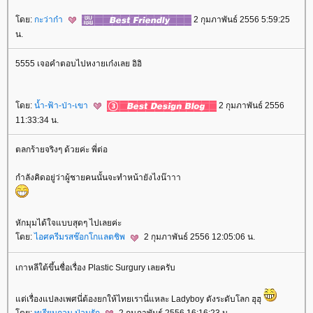
ดย:
กะว่าก๋า
2 กุมภาพันธ์ 2556 5:59:25
น.
5555 เจอคำตอบไปหงายเก๋งเลย อิอิ
ดย:
น้ำ-ฟ้า-ป่า-เขา
2 กุมภาพันธ์ 2556
11:33:34 น.
ตลกร้ายจริงๆ ด้วยค่ะ พี่ต่อ
กำลังคิดอยู่ว่าผู้ชายคนนั้นจะทำหน้ายังไงน๊าาา
หักมุมได้ใจแบบสุดๆ ไปเลยค่ะ
ดย:
ไอศครีมรสช๊อกโกแลตชิพ
2 กุมภาพันธ์ 2556 12:05:06 น.
เกาหลีใต้ขึ้นชื่อเรื่อง Plastic Surgury เลยครับ
ต่เรื่องแปลงเพศนี่ต้องยกให้ไทยเรานี่แหละ Ladyboy ดังระดับโลก ฮุฮุ
ดย:
ทุเรียนกวน ป่วนรัก
2 กุมภาพันธ์ 2556 16:16:23 น.