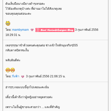
ต้นเล็บมือนางมียางดำๆเหรอคะ
ไว้ต้องสังเกตุบ้างค่ะ ที่ผ่านมาไม่ได้สังเกตุเล
ขอบคุณคุณต่อนะคะ
ดย:
mambymam
3 กุมภาพันธ์ 2556
18:29:31 น.
เหอๆๆๆๆมาขำด้วยคนค่ะคุณต่อ ช่างเข้าใจหักมุมจริงๆ555
กลับตาลปัตรซะงั้น
หลับฝันดีค่ะ
ดย:
กิ่งฟ้า
3 กุมภาพันธ์ 2556 21:06:15 น.
ฮ่าๆๆๆ เจอแบบนี้จุกไปเลยนะคะนั่น
เดี๋ยวนี้เค้าถึงว่าผู้หญิงอย่าหยุดสวยค่ะ
เพราะไม่งั้นผู้ชายจะสวยกว่า ... และที่สำคัญ