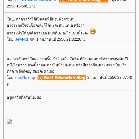
2556 15:59:11 น.
ห ... คาดว่าถ้าได้เป็นคนที่ยืนรับฟังตรงนั้น
อาจจะตกใจจนช็อคเลยก็ได้นะค่ะนั่น แต่เอ หรือว่า
อาจจะทำให้ฉุกคิดว่า เออ มันก็ดีนะ อะไรแบบนี้อ่ะค่ะ
ดย:
JewNid
1 กุมภาพันธ์ 2556 21:32:26 น.
วะมาทักทายกันค่ะ งานเริ่มเข้าอีกแล้ว วันที่4-6มีงานแสดงที่ค่ายบางระจัน ปี
หนึ่งไวมากๆ ช่วงนี้อาจจะหายไปบ้างนะคะแต่ถ้ามีเวลาก้จะแวะมาหาโดยเร็ว
ที่สุด ระลึกถึงอยู่เสมอค่ะคุณต่อ
ดย:
เกศสุริยง
1 กุมภาพันธ์ 2556 23:07:40
น.
อรุณสวัสดิ์ครับน้องต่อ