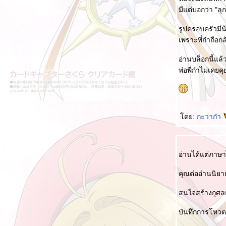
หลู่ซวิ่น
มีแต่บอกว่า "ลุก
Quote คำพูดแสดงความเป็นประเทศจีน
รูปครอบครัวมี
2 เรื่องเล่าโควิด ในจีน
เพราะพี่ก๋าถือ
คำศัพท์เกี่ยวกับการล็อคดาวน์
อ่านบล็อกนี้แล้
Quote คำพูดจากภาวะวิกฤตโรคระบาดในจีน
พ่อพี่ก๋าไม่เคย
เปิดโลกประเทศจีนจากทวิตเตอร์
ไม่เป็นไร 没事的。
คำศัพท์แปลกๆ ที่เคยเจอ
ดย:
กะว่าก๋า
ผิดแล้วผิดเล
เป่ายิ้งฉุบ 石头剪刀布
อ่านได้แต่ภาษาไ
สั่งอาหารในจีน II
สั่งอาหารในจีน
คุณต่ออ่านนิยาย
คนที่มีความสุข 有福气的人
สนใจสร้างกุศลแ
ซื้อของในห้างที่จีน
บันทึกการโหวต 
上 ในความหมายอื่น