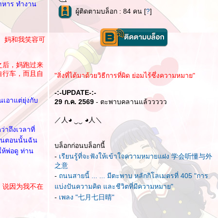
ะอาหาร ทำงาน
ผู้ติดตามบล็อก : 84 คน [
?
]
。妈和我笑容可
之后，妈跑过来
自行车，而且自
"สิ่งที่ได้มาด้วยวิธีการที่ผิด ย่อมไร้ซึ่งความหมาย"
-:-UPDATE-:-
นเอาแต่ยุ่งกับ
29 ก.ค. 2569
- ตะพาบคลานแล้ววววว
／人◕ ‿‿ ◕人＼
่าถึงเวลาที่
ในตอนนั้นฉัน
บล็อกก่อนบล็อกนี้
ห้พ่อดู ท่าน
-
เรียนรู้ที่จะฟังให้เข้าใจความหมายแฝง 学会听懂与外
之意
-
ถนนสายนี้ ... ... มีตะพาบ หลักกิโลเมตรที่ 405 "การ
，说因为我不在
บ่งปันความคิด และชีวิตที่มีความหมาย"
-
เพลง "七月七日晴"