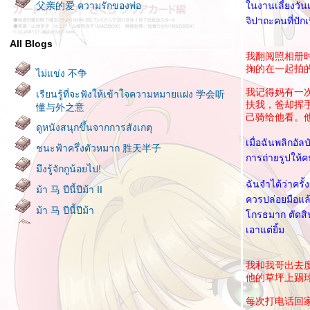
父亲的爱 ความรักของพ่อ
นงานเลี้ยงวันเ
จิปาถะคนที่ปักเ
All Blogs
我翻阅照相册
掬的在一起拍
ไม่แข่ง 不争
我记得妈有一
เรียนรู้ที่จะฟังให้เข้าใจความหมายแฝง 学会听
扶我，爸却挥
懂与外之意
己骑给他看。
ดูหนังสนุกขึ้นจากการสังเกตุ
เมื่อฉันพลิกอัลบ
ชนะฟ้าครึ่งตัวหมาก 胜天半子
การถ่ายรูปให้ค
มึงรู้จักกูน้อยไป!
ฉันจำได้ว่าครั้
ม้า 马 ปีนี้ปีม้า II
ควรปล่อยมือแล้
ม้า 马 ปีนี้ปีม้า
กรธมาก ตัดสินใ
เอาแต่ยิ้ม
คนฉลาด มี 9 อย่างที่ควรพูด และ 9 อย่างที่ไม่
ควรพูด 聪明人九说九不说
我和我哥出去
บิดาแห่งความสำเร็จ 成功之父
他的草坪上踢
บ้านยิ่งรกเท่าไหร่ คนที่อยู่ก็ยิ่งยากจนเท่านั้น 房
间有多乱 人就有多穷
每次打电话回