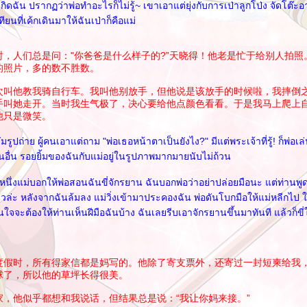
กิดฉัน ปรากฏว่าพ่อทำอะไรก็ไม่รู้~ เขาเอาแต่ยุ่งกับการเป่าลูกโป่ง จัดโต๊
ทียนที่เค้กเดินมาให้ฉันเป่าก็คือแม่
时，人们总是问："你爸爸是什么样子的?”天晓得！他老是忙于给别人拍照
的照片，多的数不胜数。
次叫他教我骑自行车。我叫他别放手，但他说是该放手的时候啦，我摔倒
手叫她走开。当时我生气极了，决心要给他点颜色看看。于是我马上爬上
他只是微笑。
ัมรูปถ่าย ผู้คนเอาแต่ถาม "พ่อเธอหน้าตาเป็นยังไง?" มีแต่พระเจ้าที่รู้! ก็พ่อเล่
นอื่น รอยยิ้มของฉันกับแม่อยู่ในรูปภาพมากมายนับไม่ถ้วน
งหนึ่งแม่บอกให้พ่อสอนฉันขี่จักรยาน ฉันบอกพ่อว่าอย่าปล่อยมือนะ แต่ท่านพูดว
วล่ะ หลังจากฉันล้มลง แม่วิ่งเข้ามาประคองฉัน พ่อดันโบกมือให้แม่หลีกไป 
จจะต้องให้ท่านเห็นฝีมือฉันบ้าง ฉันเลยรีบเอาจักรยานขึ้นมาทันที แล้วก็ขี่ใ
度假时，所有得家信都是妈写的。他除了寄支票外，还寄过一封短柬给我
球了，所以他的草坪长得很美。
家，他似乎都想和我说话，但结果总是说：“我让你妈来接。”