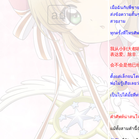
ฉันได้เรียนรู้จากคำพูดนี้ 我被这段话教育了
เมื่อฉันกับพี่
ad
เงินสะอาด เลี้ยงชีพคุณไม่ได้ 干净的钱，养不
ส่งข้อความสั้น
活你
สวยงาม
ความยุติธรรม 正义
ทุกครั้งที่โทรศ
ทายอักษร V 猜字谜 V
ทายอักษร IV 猜字谜 IV
我从小到大都听
表达爱。
ทายอักษร III 猜字谜 III
会不会是他已
ทายอักษร II 猜字谜 II
ทายอักษร I 猜字谜 I
ตั้งแต่เล็กจนโต
พ่อไม่รู้เสียเ
เรียนรู้อักษรจีนจาก เรื่องดราก้อนบอล
การโกรธกลับแบบอีคิวสูง II 高情商的怒回去 II
เป็นไปได้มั้ยที
คนสี่ประเภทนี้ไม่ต้องไปช่วยเหลือ 四种人远都
不要帮
คำศัพท์น่าสนใ
ช่วย ไม่ช่วย 要帮 不帮
นวคิดคนจีนยุคใหม่ เวลาได้รับคำชื่นชม
ม้ทั้งสามคำนี
ควบคุมปากให้ดี 管好嘴巴