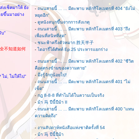
่งเช็คมาให้ ยัง
-
ถนนสายนี้ ... ... มีตะพาบ หลักกิโลเมตรที่ 404 "ยังไม่
ลยขึ้นมาอย่าง
หยุดอีก"
-
ดูหนังสนุกขึ้นจากการสังเกตุ
-
ถนนสายนี้ ... ... มีตะพาบ หลักกิโลเมตรที่ 403 "ถึง
ับ"
เพื่อนที่สนิทที่สุด"
-
ชนะฟ้าครึ่งตัวหมาก 胜天半子
完全不知道如何
-
ไดอารี่ได้ศัพท์ Ep.25 ประหารแยกร่าง
-
ถนนสายนี้ ... ... มีตะพาบ หลักกิโลเมตรที่ 402 "ชีวิต
คือคู่ตรงข้ามของความตาย"
-
มึงรู้จักกูน้อยไป!
ไม่, ไม่ให้ไป"
-
ถนนสายนี้ ... ... มีตะพาบ หลักกิโลเมตรที่ 401 "ไม่
เข็ด"
-
กฎ 8-8-8 ที่ทำไม่ได้ในความเป็นจริง
-
ม้า 马 ปีนี้ปีม้า II
-
ถนนสายนี้ ... ... มีตะพาบ หลักกิโลเมตรที่ 400 "แทน
ความคิดถึง"
-
งานสัปดาห์หนังสือแห่งชาติครั้งที่ 54
-
ม้า 马 ปีนี้ปีม้า