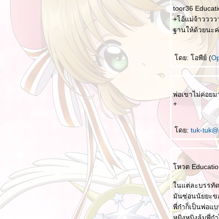
toor36 Educati
คำถามที่ยากจะตอบ
+โอ้แม่จ้าวววว
ควบคุม 控制
ฐานให้ด้วยนะค่
นี่คือนรก 这就是地狱
ตำราเรียนเด็กประถมจีน เล่มนี้น่าสนใจ
ดย: โอพีย์ (
O
คุณต้องยืนหยัด 你要坚实
นกกระจอก 麻雀
พ่อเขาไม่ค่อ
เรียนรู้จากภาพภาพเดียว
+
好 ที่แปลว่า ดี และไม่ได้แปลว่าดี
ABC และชื่อสมมติ ในภาษาจีน
ดย:
tuk-tuk@
ความกดดันของเด็กจีน
รู้สึกอยากร้องไห้มากที่สุด 最感到想流泪
หวต Education
ว่าด้วยเรื่องตัวเลขในจีน
นแต่ละบรรทั
ข้อคิดจากคดีของหูซินหยู
มันซ่อนนัยยะ
ความเหมือนกันของสื่อไทย - จีน
พี่ก๋าก็เป็นพ่อแบ
หาก...... 如果...... และความคิดอันแหลมคมของ
หมิงหมิงล้มพี่ก๋