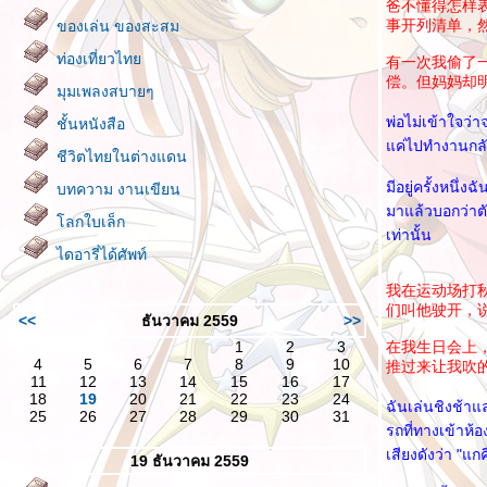
爸不懂得怎样
事开列清单，
ของเล่น ของสะสม
ท่องเที่ยวไท
有一次我偷了
偿。但妈妈却
มุมเพลงสบายๆ
พ่อไม่เข้าใจว่
ชั้นหนังสือ
ค่ไปทำงานกลับบ
ชีวิตไทยในต่างแดน
มีอยู่ครั้งหนึ
บทความ งานเขียน
มาแล้วบอกว่าตัว
ลกใบเล็ก
เท่านั้น
ไดอารี่ได้ศัพท์
我在运动场打
们叫他驶开，说
<<
ธันวาคม 2559
>>
1
2
3
在我生日会上
4
5
6
7
8
9
10
推过来让我吹
11
12
13
14
15
16
17
18
19
20
21
22
23
24
ฉันเล่นชิงช้า
25
26
27
28
29
30
31
รถที่ทางเข้าห้อ
เสียงดังว่า "แก
19 ธันวาคม 2559