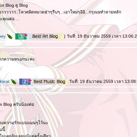
on Blog ดู Blog
ววววววว..โหวตผิดหมวดฮ่าๆรีบๆ...เอาใหม่ๆอิอิ...กรุณษทำลายหลัก
ะคุณต่อ....
pey
) วันที่: 19 ธันวาคม 2559 เวลา:13:06:
ยมากความหรอกนะคะ
korat
วันที่: 19 ธันวาคม 2559 เวลา:13:08
 Blog ครับน้องต่อ
ด
ของความรักแบบแมนๆไว้นะ
บนี้
าไม่เคยอุ้มเลยแม้แต่ครัังเดียว