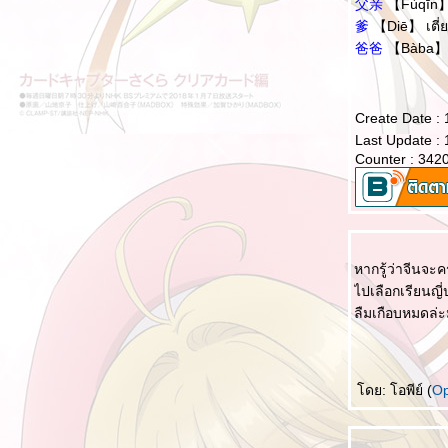
父亲
【Fùqīn】
เรียนภาษาโดยการอ่านป้าย และการสังเกต
爹
【Diē】 เตี่
爸爸
【Bàba】 ป
ความจริง 8 ประการ 八个真相
ภูมิปัญญาแห่งชีวิต 处世智慧
หากวันหนึ่งอยู่ๆ คุณก็รวยขึ้นมา 假如有一天你
Create Date :
突然有钱了
Last Update :
Counter : 342
การโกรธกลับแบบอีคิวสูง 高情商的怒回去
ว่าด้วยเรื่องความตาย (死)
ผนในใจ 心计
คนซื่อตรงจะเปลี่ยนเป็นคนที่เก่งกาจได้อย่างไร?
หากรู้ว่าจีนจะค
老实人怎么变得厉害呢？
ไปเลือกเรียนญี่
คนที่รังแกคุณ 欺负你的人
ลืมเกือบหมดล่ะ
ไม่อยากบอก ไม่อยากบอกกับคุณ 不想说 不想跟
你说
บนรถเมล์ 公交车上
ดย: โอพีย์ (
O
การนับเวลาแบบในหนังจีน
个 เก้อไม่ได้ใช้ได้ทุกที่