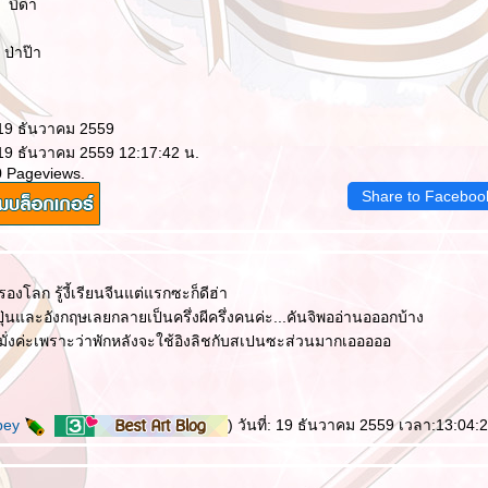
 บิดา
่าป๊า
 19 ธันวาคม 2559
 19 ธันวาคม 2559 12:17:42 น.
0 Pageviews.
Share to Faceboo
รองโลก รู้งี้เรียนจีนแต่แรกซะก็ดีฮ่า
ปุ่นและอังกฤษเลยกลายเป็นครึ่งผีครึ่งคนค่ะ...คันจิพออ่านอออกบ้าง
มั่งค่ะเพราะว่าพักหลังจะใช้อิงลิชกับสเปนซะส่วนมากเอออออ
pey
) วันที่: 19 ธันวาคม 2559 เวลา:13:04: