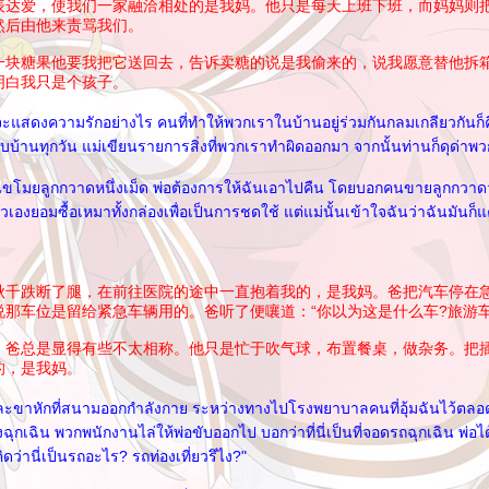
表达爱，使我们一家融洽相处的是我妈。他只是每天上班下班，而妈妈则
然后由他来责骂我们。
一块糖果他要我把它送回去，告诉卖糖的说是我偷来的，说我愿意替他拆
明白我只是个孩子。
าจะแสดงความรักอย่างไร คนที่ทำให้พวกเราในบ้านอยู่ร่วมกันกลมเกลียวกันก็คื
้านทุกวัน แม่เขียนรายการสิ่งที่พวกเราทำผิดออกมา จากนั้นท่านก็ดุด่าพ
่งฉันขโมยลูกกวาดหนึ่งเม็ด พ่อต้องการให้ฉันเอาไปคืน โดยบอกคนขายลูกกว
เองยอมซื้อเหมาทั้งกล่องเพื่อเป็นการชดใช้ แต่แม่นั้นเข้าใจฉันว่าฉันมันก็แ
秋千跌断了腿，在前往医院的途中一直抱着我的，是我妈。爸把汽车停在
那车位是留给紧急车辆用的。爸听了便嚷道：“你以为这是什么车?旅游车
，爸总是显得有些不太相称。他只是忙于吹气球，布置餐桌，做杂务。把
的，是我妈。
และขาหักที่สนามออกกำลังกาย ระหว่างทางไปโรงพยาบาลคนที่อุ้มฉันไว้ตลอด
งฉุกเฉิน พวกพนักงานไล่ให้พ่อขับออกไป บอกว่าที่นี่เป็นที่จอดรถฉุกเฉิน พ่อไ
คิดว่านี่เป็นรถอะไร? รถท่องเที่ยวรึไง?"