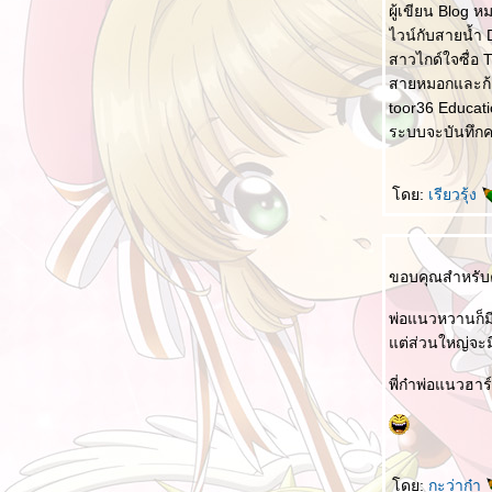
ผู้เขียน Blog ห
หนังสือเรียนชั้นประถมของจีน
ไวน์กับสายน้ำ D
从现在开始 ตั้งแต่นี้เป็นต้นไป
สาวไกด์ใจซื่อ T
สอนภาษาไทยให้คนจีน II
สายหมอกและก้อ
toor36 Educati
ความสุขสูงสุดในชีวิตคือ 人生最幸福的是
ระบบจะบันทึกค
三个儿子 เด็กสามคน
สู้ๆ 加油！
ดย:
เรียวรุ้ง
สอนภาษาไทยให้คนจีน
พระนามในหลวงรัชกาลที่ 10 (ภาษาจีน)
ขอบคุณสำหรับ
เรียนรู้จากฤดูที่แตกต่าง
เรียนรู้ศัพท์ใหม่จากโปรแกรมพิมพ์ภาษาจีน
พ่อแนวหวานก็ม
ต่ส่วนใหญ่จะม
生日礼物 ของขวัญวันเกิด (ตลกร้าย)
ช้ผิดใช้ถูก
พี่ก๋าพ่อแนวฮา
คำที่ได้ยินบ่อยๆ ในออฟฟิศ
พูดเรื่องดวงดาว
不生气 ไม่โกรธ
ดย:
กะว่าก๋า