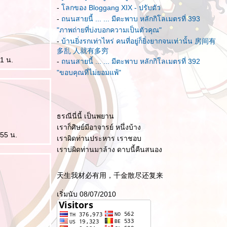
-
ลกของ Bloggang XIX - ปรับตัว
-
ถนนสายนี้ ... ... มีตะพาบ หลักกิโลเมตรที่ 393
"ภาพถ่ายที่บ่งบอกความเป็นตัวคุณ"
-
บ้านยิ่งรกเท่าไหร่ คนที่อยู่ก็ยิ่งยากจนเท่านั้น 房间有
多乱 人就有多穷
21 น.
-
ถนนสายนี้ ... ... มีตะพาบ หลักกิโลเมตรที่ 392
"ขอบคุณที่ไม่ยอมแพ้"
ธรณีนี่นี้ เป็นพยาน
เราก็ศิษย์มีอาจารย์ หนึ่งบ้าง
:55 น.
เราผิดท่านประหาร เราชอบ
เราบ่ผิดท่านมาล้าง ดาบนี้คืนสนอง
天生我材必有用，千金散尽还复来
เริ่มนับ 08/07/2010