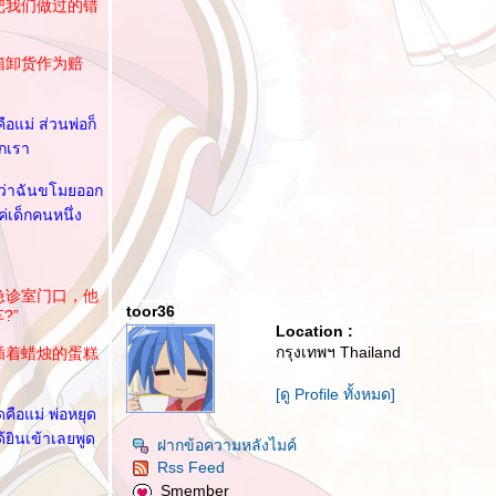
把我们做过的错
箱卸货作为赔
อแม่ ส่วนพ่อก็
วกเรา
าดว่าฉันขโมยออก
ค่เด็กคนหนึ่ง
急诊室门口，他
toor36
?”
Location :
กรุงเทพฯ Thailand
插着蜡烛的蛋糕
[ดู Profile ทั้งหมด]
คือแม่ พ่อหยุด
ด้ยินเข้าเลยพูด
ฝากข้อความหลังไมค์
Rss Feed
Smember