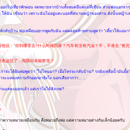
ชายออกไปเที่ยวพักผ่อน จดหมายจากบ้านทั้งหมดมีแต่แม่ที่เขียน ส่วนพ่อนอกจากส
ๆ ให้ฉัน เขียนว่า เพราะฉันไม่อยู่แตะบอลที่สนามหญ้าของท่าน ดังนั้นหญ้าเ
ัพท์กลับบ้าน พ่อเหมือนอยากพูดกับฉัน แต่ผลสุดท้ายท่านพูดว่า "เดี๋ยวให้แม่มาร
他说：“你到哪里去?什么时候回家？汽车有没有汽油？不，不准去.”爸
除非
经表达过了，而我却未能察觉？
เราจะได้ยินพ่อพูดว่า "ไปไหนมา? เมื่อไหร่จะกลับบ้าน? รถยังเหลือน้ำมันมั้ย? 
ลยว่าจะแสดงความรักออกมายังไง นอกเสียจากว่า... ...
่ท่านแสดงออกแล้ว แต่เราไม่ได้สังเกต?
จ
้จำความหมายเหมือนกัน คือหมายถึงพ่อ แต่ความหมายต่างกันเล็กน้อยครับ