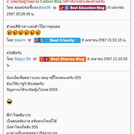
2. บล็อกนี้อยู่ในหมวด
Cartoon Blog
ห้กำลังใจนักแสดงด้วยครับ
ดย: คุณต่อขอชี้แจง (
toor36
) 8 เมษายน
2567 20:28:39 น.
ตัวผมสีฟ้าเทาแต่งตัวโป๊มากคุณต่อ
ดย:
หอมกร
8 เมษายน 2567 21:01:15 น.
สวัสดีครับ
ดย:
ปัญญา Dh
8 เมษายน 2567 21:10:33
น.
น้องเม็ดเลือดขาวแอบ sexy ขยี้ใจเลยนะครับ 555
ต้องใช้บาซูก้ายิงเลยครับ
ปัญหาจะได้ระเบิดตู้มไปเลย 5555
พี่ก๋าโชคดีมากๆ
เป็นคนหลับง่าย หลับตรงไหนก็ได้
นั่งท่าไหนก็หลับ 555
มาดามนี่บอกตลอดว่าอิจฉามากๆ