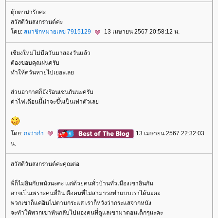
ตุ้กตาน่ารักค่ะ
สวัสดีวันสงกรานต์ค่ะ
ดย:
สมาชิกหมายเลข 7915129
13 เมษายน 2567 20:58:12 น.
เชียงใหม่ไม่มีควันมาสองวันแล้ว
ต้องขอบคุณฝนครับ
ทำให้ควันหายไปเยอะเล
ส่วนอากาศก็ยังร้อนเช่นกันนะครับ
ค่าไฟเดือนนี้น่าจะขึ้นเป็นเท่าตัวเล
ดย:
กะว่าก๋า
13 เมษายน 2567 22:32:03
น.
สวัสดีวันสงกรานต์ค่ะคุณต่อ
พี่ก็ไม่อินกับหนังนะคะ แต่ด้วยคนทั่วบ้านทั่วเมืองเขาอินกัน
อาจเป็นเพราะคนที่อิน คือคนที่ไม่สามารถทำแบบเราได้นะคะ
พวกเขาก็แค่อินไปตามกระแส เราก็หวังว่ากระแสจากหนัง
จะทำให้พวกเขาหันกลับไปมองคนที่ดูแลเขามาตอนเด็กๆนะคะ