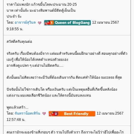
ราคาไม่แพงนัก แก้วขมิ้นโลละประมาณ 20-25
บาท เท่านั้นจ้ะ มะม่วงหิมพานต์มีติดตู้เย็นเป็น
ประจำ จ้ะ
ดย:
อาจารย์สุวิมล
12 เมษายน 2567
9:18:55 น.
สวัสดีครับคุณต่อ
จริงครับ เรื่องมีพบต้องมีจาก แต่ผมสำหรับคนนี้ผมฝึกมาอย่างดี สอนทุกอย่างที่ตัว
เองรู้ เพื่อให้น้องได้เทคตำแหน่งตัวผมเอง
อาจฟังดูแปลก ๆ แต่อ่านไม่ผิดครับ.....
ดังนั้นผมไม่คิดเลยว่าจะมีวันที่ต้องเดินจากกัน คิดแค่ทำให้น้อง success ที่สุด
ปัจจัยนั้นไม่ใช่การเติบโต หรืองเงินครับ แต่เป็นเหตุผลอื่นที่เกิดขึ้นหลังน้อง
ต่งงาน ผมเลยเลือกชีวิตน้อง และให้ตรงนี้มันจบลงแทน
พูดแล้วเศร้า...
ดย:
จันทราน็อคเทิร์น
12 เมษายน 2567
12:57:48 น.
คนเรามักจะมองข้ามสิ่งรอบๆ ตัว รวมไปถึงตัวเรา ถึงเราจะไม่รู้ว่าสู้ไปเพื่ออะไร