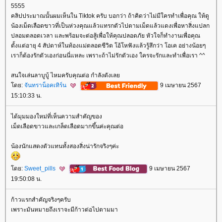
5555
คลิปประมาณนั้นผมเห็นใน Tiktok ครับ บอกว่า ถ้าคิดว่าไม่มีใครทำเพื่อคุณ ให้ดู
น้องเม็ดเลือดขาวที่เป็นห่วงคุณแล้วแทรกตัวไปตามเม็ดแล้วแดงเพื่อหาสิ่งแปลก
ปลอมตลอดเวลา และพร้อมจะต่อสู้เพื่อให้คุณปลอดภัย หัวใจก็ทำงานเพื่อคุณ
ตั้งแต่อายุ 4 สัปดาห์ในท้องแม่ตลอดชีวิต โอ้โหฟังแล้วรู้สึกว่า โอเค อย่างน้อยๆ
เราก็ต้องรักตัวเองก่อนนี่แหละ เพราะถ้าไม่รักตัวเอง ใครจะรักและทำเพื่อเรา ^^
สนใจเล่นลาบูบู้ ไหมครับคุณต่อ กำลังดังเล
ดย:
จันทราน็อคเทิร์น
9 เมษายน 2567
15:10:33 น.
ได้มุมมองใหม่ที่เห็นความสำคัญของ
เม็ดเลือดขาวและเกล็ดเลือดมากขึ้นค่ะคุณต่อ
น้องนักแสดงตัวแทนทั้งสองสิ่งน่ารักจริงๆค่ะ
ดย:
Sweet_pills
9 เมษายน 2567
19:50:08 น.
ก้าวแรกสำคัญจริงๆครับ
เพราะมันหมายถึงเราจะมีก้าวต่อไปตามมา