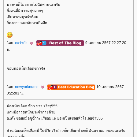
บางคนก็ไม่อยากไปนิพพานนะครับ
ิ่งคนที่มีความสุขมากๆ
เกิดมาสมบูรณ์พร้อม
ก็คงอยากจะกลับมาเกิดอีก
ดย:
กะว่าก๋า
9 เมษายน 2567 22:27:20
น.
ชอบน้องเม็ดเลือดขาวจัง
ดย:
newyorknurse
10 เมษายน 2567
0:25:03 น.
น้องเม็ดเลือด ข้าว ขาว จริงๆ555
ถมมีอาวุธหนักประจำกายด้ว
อ.เต๊ะ ขอยกมือชูจั๊กกะแร้ยอมแพ้ ยอมเป็นเชลยหัวใจเลยจ้า555
ส่วน น้องเกล็ดเลือดนี่ ในชีวิตจริงถ้าเกล็ดเลือดต่ำละก็ อันตรายมากเลยนะครับ
เพราะฉะนั้น