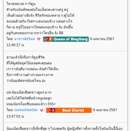
หวดหมวด การ์ตูน
สำหรับเม้นท์ของต่อในบล็อกตะพาบครู ครู
เห็นด้วยอย่างยิ่งจ้ะ ชีวิตรักของหลาย ๆ คู่ไม่ได้
ลงเอยด้วยกัน ก็เพราะคนรอบข้าง แต่อย่างไร
ก็ตาม ครูก็ไม่อยากโทษคนรอบข้าง จ้ะ มันขึ้น
อยู่กับคนของเรามากกว่าใครอื่น จ้ะ อิอิ
ดย:
อาจารย์สุวิมล
9 เมษายน 2567
12:46:27 น.
อ่านแล้วนึกถึงการ์ตูนชีวิต
ที่ได้ดูสมัยยุคโน้นเลยค่ะคุณต่อ
เราว่ามันดีมากเลยนะ มันทำให้เห็น
ถึงการทำงานต่างๆ ของร่างกา
ว่ามันมหัศจรรย์แค่ไหน อ่ะ
ปล.น้องเม็ดเลือดขาวดูมๆ มาก
เลยไม่ได้โฟกัสที่หน้าหนูเลยลูก
หน่มน้มขโมยซีนหมดแล้วว 555+
ดย:
nonnoiGiwGiw
9 เมษายน 2567
13:47:02 น.
น้องเม็ดเลือดขาวนี่เซ็กซี่สุด ๆ ไปเลยครับ ผู้หญิงที่สาวทั้งกายทั้งใจมันเป็นงี้นี่เอง