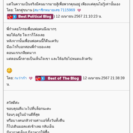
ต่ในความเป็นจริงมีคนมากมายสู้เพื่อพวกคุณอยู่ เพียงแค่คุณไม่รู้เท่านั้นเอง
ดย: โลกคู่ขนาน (
สมาชิกหมายเลข 7115969
) 12 เมษายน 2567 21:10:23 น.
พี่ก๋าเคยโกรธเพื่อนพ่อคนนึงมากๆ
พอให้อภัย ใจเราก็โล่งเล
หลังจากนั้นเพื่อนพ่อคนนี้ก็ดีนะครับ
มีอะไรก็บอกสอนพี่ก๋าเยอะเล
ตอนแรกเกลียดมาก
ต่ตอนนี้กลายเป็นเห็นใจเขา และให้อภัยไปหมดแล้วครับ
ดย:
กะว่าก๋า
12 เมษายน 2567 21:38:39
น.
สวัสดีค่ะ
ขอบคุณทีแวะไปที่บล็อกนะคะ
ร้อนๆ อยู่ในบ้านดีที่สุด
หรือบางคนกลัวจ่ายค่าแอร์ทั้งวันทั้งคืน
ก็ไปเดินมอลแต่เช้าเลย กลับเย็น
มีอากาศเย็นๆ มีอาหารให้ซื้อ