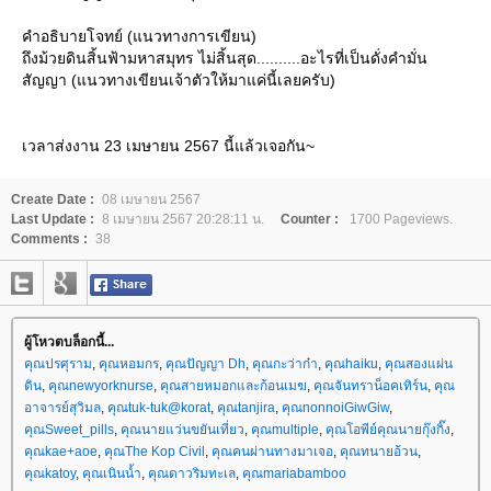
คำอธิบายโจทย์ (แนวทางการเขียน)
ถึงม้วยดินสิ้นฟ้ามหาสมุทร ไม่สิ้นสุด..........อะไรที่เป็นดั่งคำมั่น
สัญญา (แนวทางเขียนเจ้าตัวให้มาแค่นี้เลยครับ)
เวลาส่งงาน 23 เมษายน 2567 นี้แล้วเจอกัน~
Create Date :
08 เมษายน 2567
Last Update :
8 เมษายน 2567 20:28:11 น.
Counter :
1700 Pageviews.
Comments :
38
ผู้โหวตบล็อกนี้...
คุณปรศุราม
,
คุณหอมกร
,
คุณปัญญา Dh
,
คุณกะว่าก๋า
,
คุณhaiku
,
คุณสองแผ่น
ดิน
,
คุณnewyorknurse
,
คุณสายหมอกและก้อนเมฆ
,
คุณจันทราน็อคเทิร์น
,
คุณ
อาจารย์สุวิมล
,
คุณtuk-tuk@korat
,
คุณtanjira
,
คุณnonnoiGiwGiw
,
คุณSweet_pills
,
คุณนายแว่นขยันเที่ยว
,
คุณmultiple
,
คุณโอพีย์คุณนายกุ๊งกิ๊ง
,
คุณkae+aoe
,
คุณThe Kop Civil
,
คุณคนผ่านทางมาเจอ
,
คุณทนายอ้วน
,
คุณkatoy
,
คุณเนินน้ำ
,
คุณดาวริมทะเล
,
คุณmariabamboo