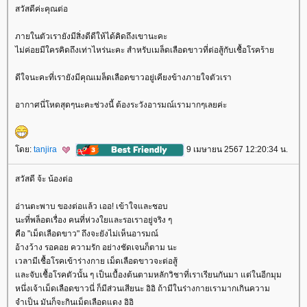
สวัสดีค่ะคุณต่อ
ภายในตัวเรายังมีสิ่งดีดีให้ได้คิดถึงเขานะคะ
ไม่ค่อยมีใครคิดถึงเท่าไหร่นะคะ สำหรับเมล็ดเลือดขาวที่ต่อสู้กับเชื้อโรคร้า
ดีใจนะคะที่เรายังมีคุณเมล็ดเลือดขาวอยู่เคียงข้างภายใจตัวเรา
อากาศนี่โหดสุดๆนะคะช่วงนี้ ต้องระวังอารมณ์เรามากๆเลยค่ะ
ดย:
tanjira
9 เมษายน 2567 12:20:34 น.
สวัสดี จ้ะ น้องต่อ
อ่านตะพาบ ของต่อแล้ว เออ! เข้าใจและชอบ
นะที่พล็อตเรื่อง คนที่ห่วงใยและรอเราอยู่จริง ๆ
คือ "เม็ดเลือดขาว" ถึงจะยังไม่เห็นอารมณ์
อ้างว้าง รอคอย ความรัก อย่างชัดเจนก็ตาม นะ
เวลามีเชื้อโรคเข้าร่างกาย เม็ดเลือดขาวจะต่อสู้
ละจับเชื้อโรคตัวนั้น ๆ เป็นเบื้องต้นตามหลักวิชาที่เราเรียนกันมา แต่ในอีกมุม
หนึ่งเจ้าเม็ดเลือดขาวนี่ ก็มีส่วนเสียนะ อิอิ ถ้ามีในร่างกายเรามากเกินความ
จำเป็น มันก็จะกินเม็ดเลือดแดง อิอิ