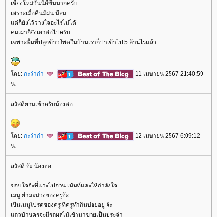
เชียงใหม่วันนี้ดีขึ้นมากครับ
เพราะเมื่อคืนมีฝน มีลม
ต่ก็ยังไว้วางใจอะไรไม่ได้
คนเผาก็ยังเผาต่อไปครับ
เฉพาะพื้นที่ปลูกข้าวโพดในบ้านเราก็ปาเข้าไป 5 ล้านไร่แล้ว
ดย:
กะว่าก๋า
11 เมษายน 2567 21:40:59
น.
สวัสดียามเช้าครับน้องต่อ
ดย:
กะว่าก๋า
12 เมษายน 2567 6:09:12
น.
สวัสดี จ้ะ น้องต่อ
ขอบใจจ้ะที่แวะไปอ่าน เม้นท์และให้กำลังใจ
เมนู ยำมะม่วงของครูจ้ะ
เป็นเมนูโปรดของครู ที่ครูทำกินบ่อยอยู่ จ้ะ
ถวบ้านครูจะมีรถผลไม้เข้ามาขายเป็นประจำ