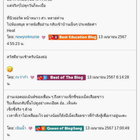
ต่จริงๆไปทุกวันก็จะเบื่อ
ที่นิวยอร์ค หน้าหนาว สว. หลายท่าน
ไปห้องสมุด หาหนังสืออ่าน กลับเข้าบ้านเย็นๆ ประหยัดค่า
Heat
ดย:
newyorknurse
13 เมษายน 2567
4:55:23 น.
สวัสดียามเช้าครับน้องต่อ
ดย:
กะว่าก๋า
13 เมษายน 2567 6:14:28
น.
อ่านเจอคอมเม้นท์ของเพื่อน ๆ ถึงความเซ็กซี่ของเม็ดเลือดขาว
รีบเลื่อนกลับขึ้นไปดูอย่างละเอียด อ๋อ...เห็นล่ะ
เซ็กซี่จริง ๆ ด้ว
เวลาที่เราไม่เหลืออะไร อย่างน้อยก็ยังมีเม็ดเลือดขาวที่กำลังสู้เพื่อเราอยู่นะคะ
ดย:
เนินน้ำ
13 เมษายน 2567 17:00:49
น.