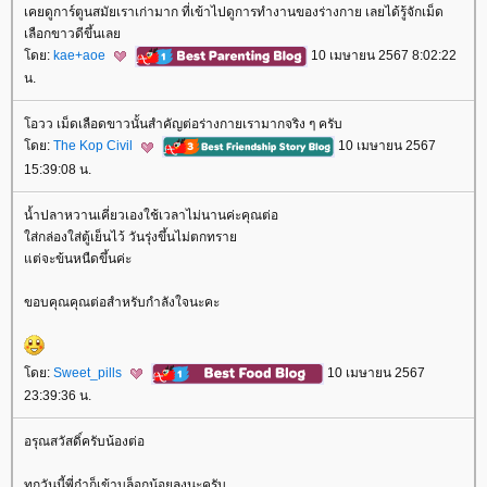
เคยดูการ์ตูนสมัยเราเก่ามาก ที่เข้าไปดูการทำงานของร่างกาย เลยได้รู้จักเม็ด
เลือกขาวดีขึ้นเล
ดย:
kae+aoe
10 เมษายน 2567 8:02:22
น.
อวว เม็ดเลือดขาวนั้นสำคัญต่อร่างกายเรามากจริง ๆ ครับ
ดย:
The Kop Civil
10 เมษายน 2567
15:39:08 น.
น้ำปลาหวานเคี่ยวเองใช้เวลาไม่นานค่ะคุณต่อ
ส่กล่องใส่ตู้เย็นไว้ วันรุ่งขึ้นไม่ตกทรา
ต่จะข้นหนืดขึ้นค่ะ
ขอบคุณคุณต่อสำหรับกำลังใจนะคะ
ดย:
Sweet_pills
10 เมษายน 2567
23:39:36 น.
อรุณสวัสดิ์ครับน้องต่อ
ทุกวันนี้พี่ก๋าก็เข้าบล็อกน้อยลงนะครับ