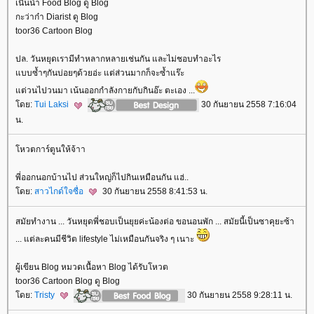
เนินน้ำ Food Blog ดู Blog
กะว่าก๋า Diarist ดู Blog
toor36 Cartoon Blog
ปล. วันหยุดเรามีทำหลากหลายเช่นกัน และไม่ชอบทำอะไร
บบซ้ำๆกันบ่อยๆด้วยอ่ะ แต่ส่วนมากก็จะซ้ำแร๊ะ
ต่วนไปวนมา เน้นออกกำลังกายกับกินอ๊ะ ตะเอง ...
ดย:
Tui Laksi
30 กันยายน 2558 7:16:04
น.
หวตการ์ตูนให้จ้าา
พี่ออกนอกบ้านไป ส่วนใหญ่ก็ไปกินเหมือนกัน แฮ่..
ดย:
สาวไกด์ใจซื่อ
30 กันยายน 2558 8:41:53 น.
สมัยทำงาน ... วันหยุดพี่ชอบเป็นยุยค่ะน้องต่อ ขอนอนพัก ... สมัยนี้เป็นซาคุยะซ้า
... แต่ละคนมีชีวิต lifestyle ไม่เหมือนกันจริง ๆ เนาะ
ผู้เขียน Blog หมวดเนื้อหา Blog ได้รับโหวต
toor36 Cartoon Blog ดู Blog
ดย:
Tristy
30 กันยายน 2558 9:28:11 น.