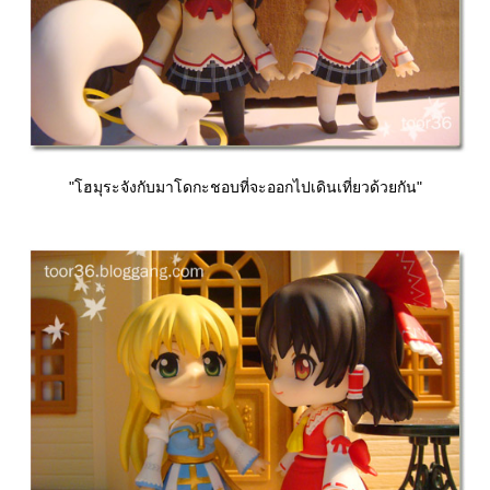
"โฮมุระจังกับมาโดกะชอบที่จะออกไปเดินเที่ยวด้วยกัน"