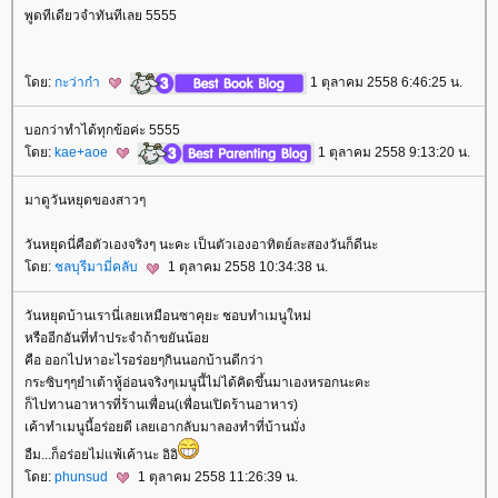
พูดทีเดียวจำทันทีเลย 5555
ดย:
กะว่าก๋า
1 ตุลาคม 2558 6:46:25 น.
บอกว่าทำได้ทุกข้อค่ะ 5555
ดย:
kae+aoe
1 ตุลาคม 2558 9:13:20 น.
มาดูวันหยุดของสาวๆ
วันหยุดนี่คือตัวเองจริงๆ นะคะ เป็นตัวเองอาทิตย์ละสองวันก็ดีนะ
ดย:
ชลบุรีมามี่คลับ
1 ตุลาคม 2558 10:34:38 น.
วันหยุดบ้านเรานี่เลยเหมือนซาคุยะ ชอบทำเมนูใหม่
หรืออีกอันที่ทำประจำถ้าขยันน้อ
คือ ออกไปหาอะไรอร่อยๆกินนอกบ้านดีกว่า
กระซิบๆๆยำเต้าหู้อ่อนจริงๆเมนูนี้ไม่ได้คิดขึ้นมาเองหรอกนะคะ
ก็ไปทานอาหารที่ร้านเพื่อน(เพื่อนเปิดร้านอาหาร)
เค้าทำเมนูนี้อร่อยดี เลยเอากลับมาลองทำที่บ้านมั่ง
อืม...ก็อร่อยไม่แพ้เค้านะ อิอิ
ดย:
phunsud
1 ตุลาคม 2558 11:26:39 น.