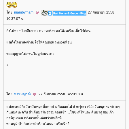
ดย:
mambymam
27 กันยายน 2558
10:37:07 น.
ังไม่หายป่วยดีเลยค่ะ ความจริงหมอให้งดเรื่องเน็ตไว้ก่อน
ต่ตั้งใจมาส่งกำลังใจให้คุณต่อและผองเพื่อน
ขออนุญาตไม่อ่าน ไม่ดูก่อนนะคะ
+
ดย:
พรหมญาณี
27 กันยายน 2558 14:20:18 น.
ต่ละคนมีกิจวัตรวันหยุดที่แตกต่างกันออกไป ส่วนรุ่นเรานี่ถ้าวันหยุดคงคล้ายๆ
กันหมดนะครับ คืนตื่นมาฟังธรรมตอนเช้า ...ใช่ซะที่ไหนล่ะ ตื่นมาดูช่องเก้า
การ์ตูนก่อน หลังจากนั้นค่อยว่ากันอีกที
พาหนูมิกุไปกินปลาดิบร้านไหนมาครับเนี่ย?