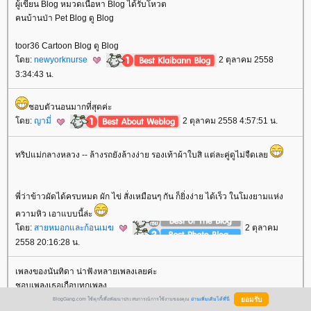
ผู้เขียน Blog หมวดเนื้อหา Blog ได้รับโหวต
คนบ้านป่า Pet Blog ดู Blog
toor36 Cartoon Blog ดู Blog
ดย:
newyorknurse
2 ตุลาคม 2558
3:34:43 น.
ชอบตัวนอนมากที่สุดค่ะ
ดย:
ญามี่
2 ตุลาคม 2558 4:57:51 น.
ทริปแม่กลางหลวง -- ล้างรถยังล้างง่าย รองเท้าผ้าใบสิ แต่ละคู่ดูไม่จืดเล
พี่ว่าข้าวผัดได้ครบหมด ผัก ไข่ สั่งเหมือนๆ กัน ก็ยิ่งง่าย ได้เร็ว ในโมงยามแห่ง
ความหิว เอาแบบนี้ล่ะ
ดย:
สายหมอกและก้อนเมฆ
2 ตุลาคม
2558 20:16:28 น.
เพลงของนันทิดา น่าฟังหลายเพลงเลยค่ะ
ชอบเพลงเธอเกือบทุกเพลง
ความหมายดีๆทั้งนั้น
BlogGang.com ใช้คุกกี้เพื่อพัฒนาประสบการณ์การใช้งานของคุณ
อ่านเพิ่มเติมได้ที่นี่