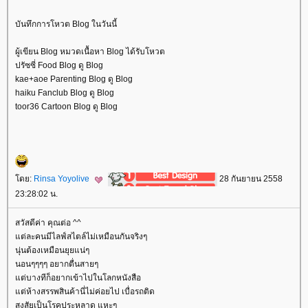
บันทึกการโหวต Blog ในวันนี้
ผู้เขียน Blog หมวดเนื้อหา Blog ได้รับโหวต
ปรัซซี่ Food Blog ดู Blog
kae+aoe Parenting Blog ดู Blog
haiku Fanclub Blog ดู Blog
toor36 Cartoon Blog ดู Blog
ดย:
Rinsa Yoyolive
28 กันยายน 2558
23:28:02 น.
สวัสดีค่า คุณต่อ ^^
ต่ละคนมีไลฟ์สไตล์ไม่เหมือนกันจริงๆ
นุ่นต้องเหมือนยุยแน่ๆ
นอนๆๆๆๆ อยากตื่นสายๆ
ต่บางทีก็อยากเข้าไปในโลกหนังสือ
ต่ห้างสรรพสินค้านี่ไม่ค่อยไป เบื่อรถติด
สงสัยเป็นโรคประหลาด แหะๆ