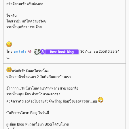
สวัสดียามเช้าครับน้องต่อ
ช่ครับ
ลกเรามีมุมที่โหดร้ายจริงๆ
รวมทั้งมุมที่สวยงามด้ว
ดย:
กะว่าก๋า
30 กันยายน 2558 6:29:34
น.
สวัสดีเช้าอันสดใสวันนี้คะ
หลังจากฟ้าฉ่ำฝนมา 2 วันติดกันแถวบ้านเรา
อ๊ากกกก...วันนี้นำโมเดลน่ารักๆหลายตัวมาออกสื่อ
รวมทั้งหนุ่มเคียว ทำหน้าน่าจงจารจุง
คงคิดว่าตัวเองต้องไปจ่ายตังค์กะหิ้วถุงช้อปปิ้งของสาวๆแน่เบ
บันทึกการโหวต Blog ในวันนี้
ผู้เขียน Blog หมวดเนื้อหา Blog ได้รับโหวต