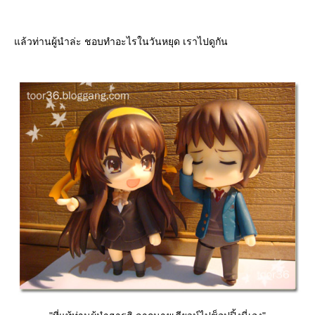
ล้วท่านผู้นำล่ะ ชอบทำอะไรในวันหยุด เราไปดูกัน