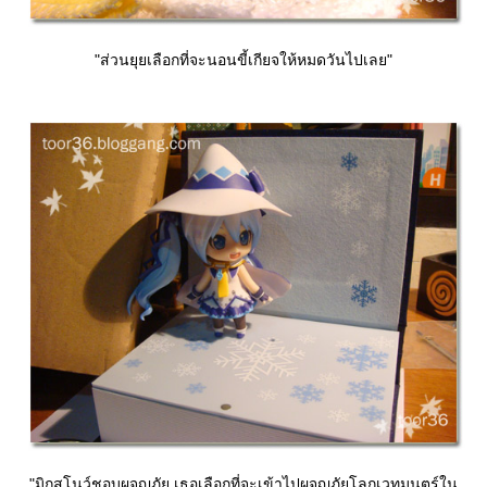
"ส่วนยุยเลือกที่จะนอนขี้เกียจให้หมดวันไปเลย"
"มิกุสโนว์ชอบผจญภัย เธอเลือกที่จะเข้าไปผจญภัยโลกเวทมนตร์ใน