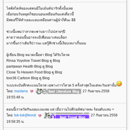
ไลฟ์สไตล์ของแต่คนมีโมเม้นท์น่ารักทั้งนั้นเล
เมื่อก่อนวันหยุดก็ชอบนอนเหมือนกันแต่เดี่ยวนี้
มีสตอรี่ให้ทำเยอะแอบเหมือนท่านผู้นำก็ดีนะ อิอิ
ช่วงนี้แพมว่าลากตะพาบยาวไปปลายๆปี
คาดว่าตอนนี้นอาจจะมีเพื่อนมาเล่นบล็อก
มากขึ้นกว่าเดิมรึป่าวนะ แต่รู้สึกช่วงนี้เงียบเหงาเกิ้นนน
ผู้เขียน Blog หมวดเนื้อหา Blog ได้รับโหวต
Rinsa Yoyolive Travel Blog ดู Blog
pantawan Health Blog ดู Blog
Close To Heaven Food Blog ดู Blog
toor36 Cartoon Blog ดู Blog
ระบบจะบันทึกคะแนนโหวต เฉพาะการโหวต 5 ครั้งล่าสุดในแต่ละวันเท่านั้น
ดย:
mastana
27 กันยายน 2558
19:55:48 น.
ตอนนี้เราหวัดกินงอมแงมเลย แต่ เมื่อวานไปตีกอล์ฟมาหละ ร้อนตับแลบ +
ดย:
tuk-tuk@korat
27 กันยายน 2558
19:58:35 น.