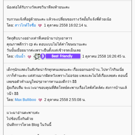
น้องต่อได้รับรางวัลเลขวินาทีลงท้ายนะคะ
รบกวนแจ้งที่อยู่ด้วยนะคะ แล้วจะเปลี่ยนของรางวัลมั้ยก็แจ้งพี่ด้วยเน้อ
ดย:
สาวไกด์ใจซื่อ
1 ตุลาคม 2558 16:02:14 น.
วัตถุดิบบางอย่างเท่าที่เคยนำมาปรุงอาหาร
คุณภาพดีกว่า cp ค่ะ ตอบแบบไม่ได้ค่าโฆษณานะคะ
วันนั้นเมื่อยมากค่ะเพราะยืนตั้งแต่เช้าจรดเย็นเล
ดย:
เนินน้ำ
1 ตุลาคม 2558 16:26:45 น.
เด็กๆนักแสดงในสังกัดน่ารักทุกคนเลยนะคะ เรื่องออกนอกบ้าน..ไปหาไรกินเนี่
เราก็ทำนะคะ แต่ส่วนมากผิดหวังเพราะไม่อร่อย แพงและไม่ได้เรื่องเลยค่ะ ตอนนี้
เลยขอตัวทำเมนูใหม่ๆอาหารทานเองดีกว่า อิอิ
อุ้ยเกือบลืม จะแวะมาขอบคุณที่คิดโจทย์ตะพาบเรื่องไลฟ์สไตล์ค่ะ ส่งการบ้านแล้
วน๊า อิอิ
ดย:
Max Bulliboo
2 ตุลาคม 2558 2:55:08 น.
วะมาอ่านตะพาบค่ะ
ไปช้อบปิ้งกันด้ว
บันทึกการโหวต Blog ในวันนี้