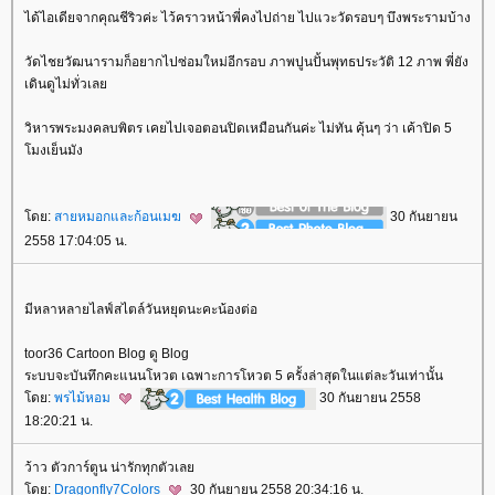
ได้ไอเดียจากคุณชีริวค่ะ ไว้คราวหน้าพี่คงไปถ่าย ไปแวะวัดรอบๆ บึงพระรามบ้าง
วัดไชยวัฒนารามก็อยากไปซ่อมใหม่อีกรอบ ภาพปูนปั้นพุทธประวัติ 12 ภาพ พี่ยัง
เดินดูไม่ทั่วเล
วิหารพระมงคลบพิตร เคยไปเจอตอนปิดเหมือนกันค่ะ ไม่ทัน คุ้นๆ ว่า เค้าปิด 5
มงเย็นมัง
ดย:
สายหมอกและก้อนเมฆ
30 กันยายน
2558 17:04:05 น.
มีหลาหลายไลฟ์สไตล์วันหยุดนะคะน้องต่อ
toor36 Cartoon Blog ดู Blog
ระบบจะบันทึกคะแนนโหวต เฉพาะการโหวต 5 ครั้งล่าสุดในแต่ละวันเท่านั้น
ดย:
พรไม้หอม
30 กันยายน 2558
18:20:21 น.
ว้าว ตัวการ์ตูน น่ารักทุกตัวเล
ดย:
Dragonfly7Colors
30 กันยายน 2558 20:34:16 น.