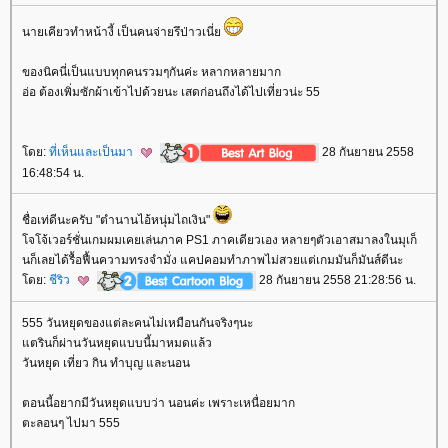
นายเคียวทำหน้างี้ เป็นคนจ่ายรึป่าวเนี่
ของนิคนี่เป็นแบบทุกคนรวมๆกันค่ะ หลากหลายมาก
อ่อ ต้องเพิ่มซักผ้าเข้าไปด้วยนะ เสดก่อนถึงได้ไปเที่ยวน่ะ 55
ดย:
ที่เห็นและเป็นมา
28 กันยายน 2558
16:48:54 น.
ชื่อเท่ดีนะครับ "ตำนานไอ้หนุ่มไถเงิน"
จโจ้เวอร์ชั่นเกมผมเคยเล่นภาค PS1 ภาคเดียวเอง หลายๆตัวเอาสมาลงในมุเก็
นก็เลยได้รื้อฟื้นความทรงจำมั่ง แคปคอมทำภาพไม่สวยแต่เกมมันก็มันส์ดีนะ
ดย:
ชีริว
28 กันยายน 2558 21:28:56 น.
555 วันหยุดของแต่ละคนไม่เหมือนกันจริงๆนะ
ตรินก็ผ่านวันหยุดแบบนี้มาหมดแล้ว
วันหยุด เที่ยว กิน ทำบุญ และนอน
ตอนนี้อยากมีวันหยุดแบบว่า นอนค่ะ เพราะเหนื่อยมาก
ตะลอนๆ ไปมา 555