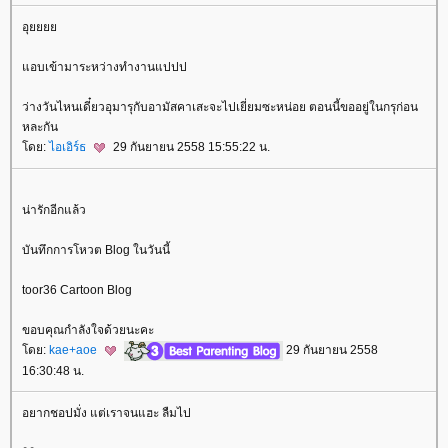
อุ
อบเข้ามาระหว่างทำงานแปปป
ว่างวันไหนเดี๋ยวอุมารุกับอามัสคาเสะจะไปเยี่ยมซะหน่อย ตอนนี้ขออยู่ในกรุก่อน
หละกัน
ดย:
ไอเอิร์ธ
29 กันยายน 2558 15:55:22 น.
น่ารักอีกแล้ว
บันทึกการโหวต Blog ในวันนี้
toor36 Cartoon Blog
ขอบคุณกำลังใจด้วยนะคะ
ดย:
kae+aoe
29 กันยายน 2558
16:30:48 น.
อยากชอปมั่ง แต่เราจนแฮะ ลืมไป