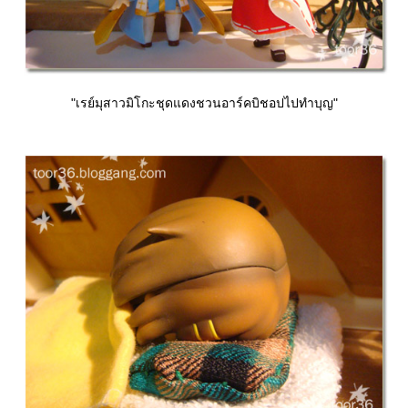
"เรย์มุสาวมิโกะชุดแดงชวนอาร์คบิชอปไปทำบุญ"