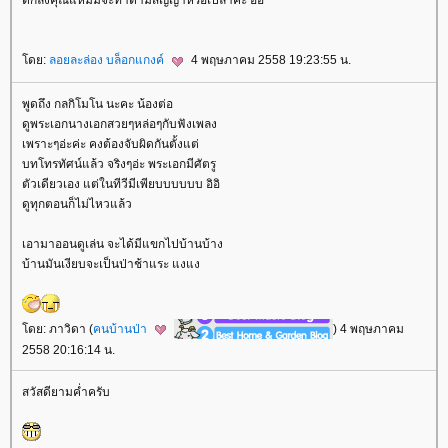
ตกลงคุณแหม่มจะทำตามสัญญาหรือเปล่าคะ อิอิ
ดย:
ลอยละล่อง บล็อกแกงค์
4 พฤษภาคม 2558 19:23:55 น.
พูดถึง กลกิโมโน นะคะ น้องต่อ
ดูพระเอกนางเอกสวยๆหล่อๆกับฟังเพลง
เพราะๆอ่ะค่ะ คงต้องจับผิดกันตั้งแต่
บทโทรทัศน์แล้ว จริงๆอ่ะ พระเอกมีศัตรู
ตัวเดียวเอง แต่ในทีวีมีเพียบบบบบบ อิอิ
ดูทุกตอนก็ไม่ไหวแล้ว
เอามาออนดูเล่น จะได้มีแขกไปบ้านบ้าง
บ้านมันเงียบจะเป็นป่าช้าแระ แงแง
ดย: ภาวิดา (
คนบ้านป่า
) 4 พฤษภาคม
2558 20:16:14 น.
สวัสดียามค่ำครับ