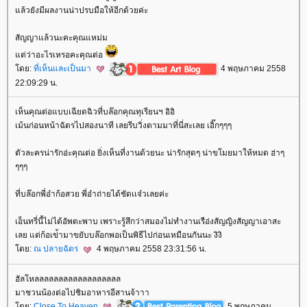
ล้วยังมีผลงานน่าปรบมือให้อีกด้วยค่ะ
สัญญาแล้วนะคะคุณแหม่ม
ต่ว่าอะไรเหรอคะคุณต่อ
ดย:
ที่เห็นและเป็นมา
4 พฤษภาคม 2558
22:09:29 น.
เห็นคุณต่อแบบเฉียดฉิวที่บล๊อกคุณทุเรียนฯ อิอิ
เม้นก่อนหน้าฉัตรไปสองนาที เลยรีบวิ่งตามมาที่นี่สะเลย เอิ๊กๆๆๆ
ตัวละครน่ารักอ่ะคุณต่อ ยิ่งเห็นที่งานด้วยนะ น่ารักสุดๆ น่าขโมยมาให้หมด ฮ่าๆ
ๆๆๆ
ที่บล๊อกพี่อ๋าก้อสวย พี่อ๋าถ่ายได้ชัดเเจ๋วเลยค่ะ
เอ็นทรี่นี้ไม่ได้อัพตะพาบ เพราะรู้สึกว่าสมองไม่ทำงานเรือ่งสัญญิงสัญญาเอาสะ
เลย แต่ก้อเข่้ามาขยับบล๊อกพอเป็นพิธีไปก่อนเหมือนกันนะ งิงิ
ดย:
ณ ปลายฉัตร
4 พฤษภาคม 2558 23:31:56 น.
ฮัลโหลลลลลลลลลลลลลลลลลล
มาชวนน้องต่อไปชิมอาหารอีสานจ้าาา
ดย:
Close To Heaven
5 พฤษภาคม