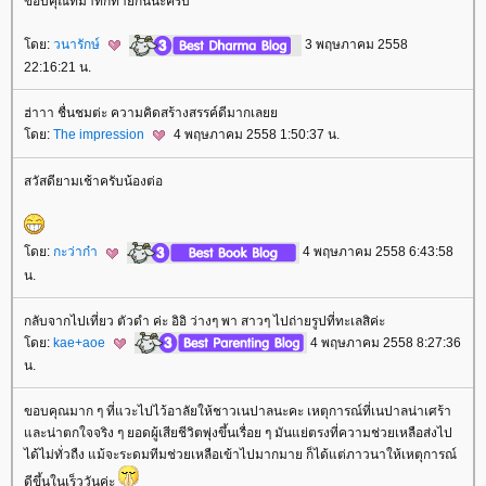
ขอบคุณที่มาทักทายกันนะครับ
ดย:
วนารักษ์
3 พฤษภาคม 2558
22:16:21 น.
ฮ่าาา ชื่นชมต่ะ ความคิดสร้างสรรค์ดีมากเล
ดย:
The impression
4 พฤษภาคม 2558 1:50:37 น.
สวัสดียามเช้าครับน้องต่อ
ดย:
กะว่าก๋า
4 พฤษภาคม 2558 6:43:58
น.
กลับจากไปเที่ยว ตัวดำ ค่ะ อิอิ ว่างๆ พา สาวๆ ไปถ่ายรูปที่ทะเลสิค่ะ
ดย:
kae+aoe
4 พฤษภาคม 2558 8:27:36
น.
ขอบคุณมาก ๆ ที่แวะไปไว้อาลัยให้ชาวเนปาลนะคะ เหตุการณ์ที่เนปาลน่าเศร้า
ละน่าตกใจจริง ๆ ยอดผู้เสียชีวิตพุ่งขึ้นเรื่อย ๆ มันแย่ตรงที่ความช่วยเหลือส่งไป
ได้ไม่ทั่วถืง แม้จะระดมทีมช่วยเหลือเข้าไปมากมาย ก็ได้แต่ภาวนาให้เหตุการณ์
ดีขึ้นในเร็ววันค่ะ