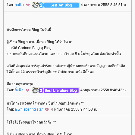
ดย:
haiku
4 พฤษภาคม 2558 8:45:51 น.
บันทึกการโหวต Blog ในวันนี้
ผู้เขียน Blog หมวดเนื้อหา Blog ได้รับโหวต
toor36 Cartoon Blog ดู Blog
ระบบจะบันทึกคะแนนโหวต เฉพาะการโหวต 5 ครั้งล่าสุดในแต่ละวันเท่านั้น
สวัสดีค่ะคุณต่อ การ์ตูนน่ารักมากค่ะท่านผู้นำบอกจะทำตามสัญญา ขออีกสักข้อ
ได้มั๊ยคะ อิอิ คราวหน้าเชิญทีมงานไปจัดภาคเหนือดีมั๊ยคะ
มีความสุขมากๆค่ะ
ดย:
กิ่งฟ้า
4 พฤษภาคม 2558 8:46:43 น.
มาโดกะร่าเริงสดใสมากค่ะ ปีหน้าเจอกันอีกนะคะ ^^
ดย:
a whispering star
4 พฤษภาคม 2558 9:44:53 น.
อไฮโย้อ๊ะๆๆๆมาโหวตแล้วก๊ะ ^^
ผู้เขียน Blog หมวดเนื้อหา Blog ได้รับโหวต