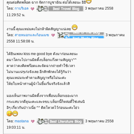
คุณต่อคิดพล็อต ฉาก จัดการบูชายัณ ต่อได้เลยนะ อิอิ
ดย:
กาบริเอล
3 พฤษภาคม 2558
11:29:52 น.
งานนี้ คุณแหม่มคงไม่กล้าผิดสัญญาแน่เล
ดย:
สายหมอกและก้อนเมฆ
3 พฤษภาคม
2558 11:58:08 น.
ได้ยินเพลง kiss me good bye ดังมาก่อนเลยนะ
ดมาโดกะไปงานมิตติ้งบล็อกแก๊งตามสัญญา^^
คาดว่าคงคิดพร๊อตและจัดฉากถ่ายทำใช้เวลา
ไม่นานแน่ๆเก่งจังเลย อีกสักพักคงได้รู้กันว่า
คุณแหม่มจะทำตามสัญญาหรือไม่นะค่ะ
ห้ยใบหน้าท่านผู้นำไม่ยิ้มเริ่มจริงจังแล้วสิ
มองเห็นภาพงานมิตติ้งจากเพื่อนบล็อกเยอะมาก
กระแสบวกดียุนะคะและจขบ.บล็อกนี้ก็หล่อตี๋ใช่เล่นนิ
อิๆ เกี่ยวกันป่าวเนี่ย ^^ ติดโหวตไว้ก่อนนะค่ะโย่ว
ดย:
mastana
3 พฤษภาคม 2558
19:03:11 น.