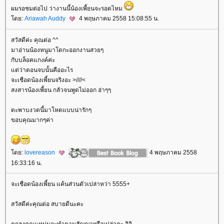
ผมรอชมต่อไป ว่างานนี้น้องเพี้ยนจะรอดไหม
ดย:
Ariawah Auddy
4 พฤษภาคม 2558 15:08:55 น.
สวัสดีค่ะ คุณต่อ ^^
มาอ่านน้องหนูมาโดกะออกงานสวยๆ
กับบล็อคแกงค์ค่ะ
ต่ว่าตอนจบนั้นคืออะไร
จะเชือดน้องเพี้ยนจริงอะ >////<
สงสารน้องเพี้ยน กลัวจนพูดไม่ออก ฮ่าๆๆ
ตะพาบงวดนี้มาโหดแบบน่ารักๆ
ขอบคุณมากๆค่า
ดย:
lovereason
4 พฤษภาคม 2558
16:33:16 น.
จะเชือดน้องเพี้ยน แค้นส่วนตัวเปล่าหว่า 5555+
สวัสดีค่ะคุณต่อ สบายดีนะคะ