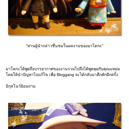
"ท่านผู้นำกล่าวชื่นชมในผลงานของมาโดกะ"
มาโดกะได้พูดถึงบรรยากาศของงานรวมไปถึงได้พูดคุยกับคุณแหม่ม
ดยให้นำปัญหาไปแก้ไข เพื่อ Bloggang จะได้กลับมาคึกคักอีกครั้ง
มิกุสโนว์ย้อนถาม