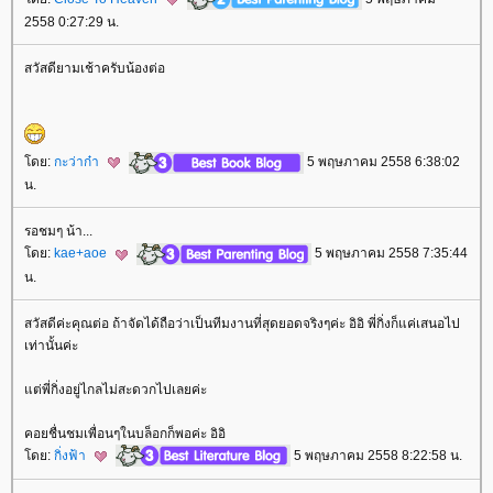
2558 0:27:29 น.
สวัสดียามเช้าครับน้องต่อ
ดย:
กะว่าก๋า
5 พฤษภาคม 2558 6:38:02
น.
รอชมๆ น้า...
ดย:
kae+aoe
5 พฤษภาคม 2558 7:35:44
น.
สวัสดีค่ะคุณต่อ ถ้าจัดได้ถือว่าเป็นทีมงานที่สุดยอดจริงๆค่ะ อิอิ พี่กิ่งก็แค่เสนอไป
เท่านั้นค่ะ
ต่พี่กิ่งอยู่ไกลไม่สะดวกไปเลยค่ะ
คอยชื่นชมเพื่อนๆในบล็อกก็พอค่ะ อิอิ
ดย:
กิ่งฟ้า
5 พฤษภาคม 2558 8:22:58 น.