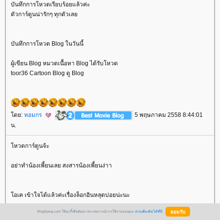
บันทึกการโหวตเรียบร้อยแล้วค่ะ
ตัวการ์ตูนน่ารักๆ ทุกตัวเล
บันทึกการโหวต Blog ในวันนี้
ผู้เขียน Blog หมวดเนื้อหา Blog ได้รับโหวต
toor36 Cartoon Blog ดู Blog
ดย:
หอมกร
5 พฤษภาคม 2558 8:44:01
น.
หวตการ์ตูนจ้ะ
อย่าทำน้องเพี้ยนเลย สงสารน้องเพี้ยนง่าา
อเค เข้าใจได้แล้วค่ะเรื่องล็อกอินหลุดบ่อยน่ะนะ
BlogGang.com ใช้คุกกี้เพื่อพัฒนาประสบการณ์การใช้งานของคุณ
อ่านเพิ่มเติมได้ที่นี่
ต่ก็มีบางเรื่องที่ยังอยากคุย ไม่แน่ใจว่าคุยกันไปหรือยังเรื่องขนาดภาพให้