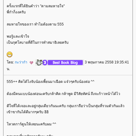
ครั้งแรกที่ได้ยินคำว่า "ตามลมหายใจ"
พี่ก๋าก็งงครับ
ลมหายใจของเรา ทำไมต้องตาม 555
พอรู้และเข้าใจ
เป็นกุศโลบายที่ดีในการทำสมาธิเลยครับ
ดย:
กะว่าก๋า
3 พฤษภาคม 2558 19:35:41
น.
555++ คิดได้ไงจับน้องเพี้ยนมาเฉือด แจ๋วๆครับน้องต่อ ^^
ต้องมีคนแบบน้องต่อนะครับกล้าคิด กล้าพูด มีวิสัยทัศน์ ถึงจะก้าวหน้าได้ไว
ดีใจที่ได้เจอและอยู่กลุ่มเดียวกันนะครับ กลุ่มเราถือว่าเป็นกลุ่มที่รวมตัวกันแล้ว
เข้าขากันได้ดีมากๆครับ อิอิ
หวตการ์ตูนให้เลยนะครับผม ^^