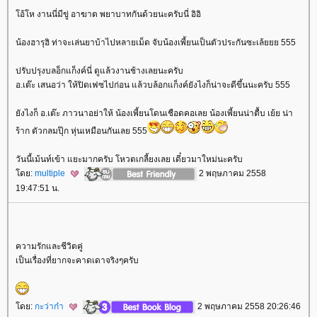
อ้โห งานนี่มีขู่ อาฆาต พยาบาทกันด้วยนะครับนี่ อิอิ
น้องฮารุฮิ ท่าจะเล่นยาบ้าไปหลายเม็ด จับน้องเพี้ยนเป็นตัวประกันซะเล้ยยย 555
ปรับปรุงบลอ็กแก็งค์นี่ ดูแล้วงานช้างเลยนะครับ
อ.เต๊ะ เสนอว่า ให้ปิดเฟซไปก่อน แล้วบล้อกแก็งค์ยังไงก็น่าจะดีขึ้นนะครับ 555
ังไงก็ อ.เต๊ะ ภาวนาอย่าให้ น้องเพี้ยนโดนเชือดคอเลย น้องเพี้ยนน่าตื้บ เย้ย น่า
ร้าก ตัวกลมปุ๊ก หุ่นเหมือนกันเลย 555
วันนี้เม้นท์เข้า แยะมากครับ โหวตเกลี้ยงเลย เดี๋ยวมาใหม่นะครับ
ดย:
multiple
2 พฤษภาคม 2558
19:47:51 น.
ความรักและชีวิตคู่
เป็นเรื่องที่ยากจะคาดเดาจริงๆครับ
ดย:
กะว่าก๋า
2 พฤษภาคม 2558 20:26:46