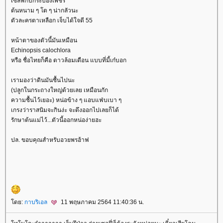
เซลฟี่กับกระบองเพชร
ต้นหนาม ๆ โต ๆ น่ากลัวนะ
ตัวละครตาเหลือก เจ็บได้ใจดี 55
หน้าตาของตัวนี้มันเหมือน
Echinopsis calochlora
หรือ ชื่อไทยก็คือ ดาวล้อมเดือน แบบที่มี้เก๋บอก
เรามองว่าดินมันชื้นไปนะ
(ปลูกในกระถางใหญ่ด้วยเลย เหมือนกัก
ความชื้นไว้เยอะ) หน่อข้าง ๆ แอบแฟ่บเบา ๆ
เกรงว่าราสนิมจะกินง่ะ จะดึงออกไปเลยก็ได้
รักษาต้นแม่ไว้...ตัวนี้ออกหน่อง่ายฮะ
ปล. ขอบคุณสำหรับอวยพรฮ้าฟ
ดย:
กาบริเอล
11 พฤษภาคม 2564 11:40:36 น.