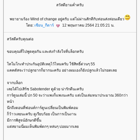
สวัสดียามค่ำครับ
พยายามร้อง Wind of change อยู่ครับ แต่ไม่ผ่านสักทีกับท่อนส่งท่อนเดียว
ดย:
เซียน_กีตาร์
12 พฤษภาคม 2564 21:05:21 น.
สวัสดีครับคุณต่อ
ขอบคุณที่ไปพูดคุยกัน และส่งกำลังใจที่บล็อกครับ
ทโมโกะทำประกันอุบัติเหตุไว้ไหมครับ ใช้สิทธิ์ด่วนๆ 55
คคตัสจะว่าปลูกยากก็ยากนะครับ อย่างผมเองก็ยังปลูกแล้วไม่รอดเล
จากบล็อก
เลยได้ไปเสิร์ช Sabotender ดูด้วย น่ารักดีนะครับ
การ์ตูนเล่มนี้ ปก 50 จะว่าแพงก็แพงนะครับ แต่เป็นเล่มหนาประมาณ 360กว่า
หน้า
นึกถึงตอนที่ฟอนท์การ์ตูนเปลี่ยนเป็นพิมพ์คอม
ก็ว้าวเลยนะครับ ดูเรียบร้อย เป็นการเป็นงาน
มีการพิสูจน์อักษรดีขึ้น
ต่สยามนี่ผมเห็นพิมพ์ตกๆ หล่นๆ บ่อยมากเล