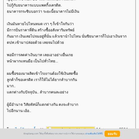
ไปกู้กับธนาคารแบบแพคกิ้งเครดิต.
ธนาคารกระซิบบอกว่า ระยะนี้ธนาคารไม่มีเงิน
เงินมันหายไปไหนหมด เรา ๆ ก็เข้าใจกันว่า
มีการปั่นราคาที่ดิน สร้างซื้ออสังหาริมทรัพย์
กันมาก เงินเลยไปจมอยู่ที่นั่น แล้วเขานำไปไหน นั่นซิธนาคารก็ไปเอาเงินจาก
ตปท.เข้ามาปล่อยด้วย เลยจมไปด้ว
พอมีการลดค่าเงินบาท เลยเอาอย่างอื่นเก
หน้าผากแทนมือ เป็นไปทั่วไทย...
ผมซื้อของมาผลิตเข้าโรงงานต้องใช้เงินสดซื้อ
ลูกค้าก็ขอเครดิต เราก็ให้ไม่ได้ยากลำบากกัน
มาก..
ตกต่างกับปัจจุบัน.. ลำบากคนละอย่าง
ผู้มีอำนาจ วิสัยทัสน์ก็แตกต่างกัน คงจะลำบาก
ไปอีกนาน เฮ้อ..
ดย:
ไวน์กับสายน้ำ
14 พฤษภาคม 2564
BlogGang.com ใช้คุกกี้เพื่อพัฒนาประสบการณ์การใช้งานของคุณ
อ่านเพิ่มเติมได้ที่นี่
15:04:15 น.