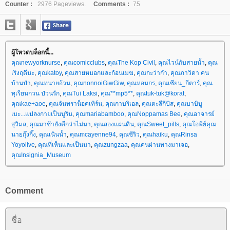
Counter :
2976 Pageviews.
Comments :
75
ผู้โหวตบล็อกนี้...
คุณnewyorknurse
,
คุณcomicclubs
,
คุณThe Kop Civil
,
คุณไวน์กับสายน้ำ
,
คุณ
เริงฤดีนะ
,
คุณkatoy
,
คุณสายหมอกและก้อนเมฆ
,
คุณกะว่าก๋า
,
คุณภาวิดา คน
บ้านป่า
,
คุณทนายอ้วน
,
คุณnonnoiGiwGiw
,
คุณหอมกร
,
คุณเซียน_กีตาร์
,
คุณ
ทุเรียนกวน ป่วนรัก
,
คุณTui Laksi
,
คุณ**mp5**
,
คุณtuk-tuk@korat
,
คุณkae+aoe
,
คุณจันทราน็อคเทิร์น
,
คุณกาบริเอล
,
คุณตะลีกีปัส
,
คุณบาบิบู
เบะ...แปลงกายเป็นบูริน
,
คุณmariabamboo
,
คุณNoppamas Bee
,
คุณอาจารย์
สุวิมล
,
คุณมาช้ายังดีกว่าไม่มา
,
คุณสองแผ่นดิน
,
คุณSweet_pills
,
คุณโอพีย์คุณ
นายกุ๊งกิ๊ง
,
คุณเนินน้ำ
,
คุณmcayenne94
,
คุณชีริว
,
คุณhaiku
,
คุณRinsa
Yoyolive
,
คุณที่เห็นและเป็นมา
,
คุณzungzaa
,
คุณคนผ่านทางมาเจอ
,
คุณInsignia_Museum
Comment