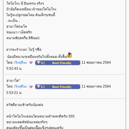
ทโมโกะ นี่ อินเทรน จริงๆ
ป้าอ้อก็คงเหมือน เจ้าของโทโมโกะ
ไม่รู้จะปลูกรอดไหม ต้นเล็กๆเช่นนี้
..จะเป็น ..
ฮามาโค/เมโล
ขนแมว / เม็ดพริก
หนามพิกุลหรือ อิชินอป
ากจะจำแนก..ไม่รู้ ๆชื่อ.
.น้องมีหนามๆเหมือนๆกันไปทั้งหมด ทั้งสิ้น
ดย:
เริงฤดีนะ
11 พฤษภาคม 2564
5:52:43 น.
ฮามาโต*
ดย:
เริงฤดีนะ
11 พฤษภาคม 2564
5:53:21 น.
สวัสดียามเช้าครับน้องต่อ
หน้าโทโมโกะตอนโดนหนามตำตลกดีครับ 555
หนามแคดตัสมันแหลมจริงๆ
คนแพ้จะขึ้นเป็นตุ่มเนื้อแข็งๆเลยนะครับ