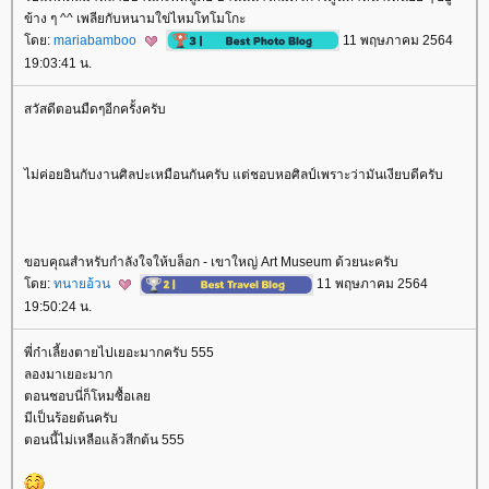
ข้าง ๆ ^^ เพลียกับหนามใข่ไหมโทโมโกะ
ดย:
mariabamboo
11 พฤษภาคม 2564
19:03:41 น.
สวัสดีตอนมืดๆอีกครั้งครับ
ไม่ค่อยอินกับงานศิลปะเหมือนกันครับ แต่ชอบหอศิลป์เพราะว่ามันเงียบดีครับ
ขอบคุณสำหรับกำลังใจให้บล็อก - เขาใหญ่ Art Museum ด้วยนะครับ
ดย:
ทนายอ้วน
11 พฤษภาคม 2564
19:50:24 น.
พี่ก๋าเลี้ยงตายไปเยอะมากครับ 555
ลองมาเยอะมาก
ตอนชอบนี่ก็โหมซื้อเล
มีเป็นร้อยต้นครับ
ตอนนี้ไม่เหลือแล้วสีกต้น 555