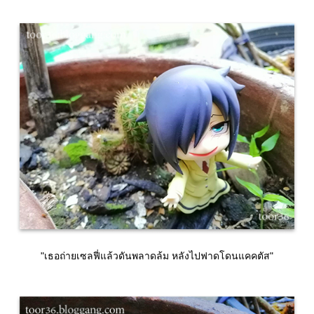
"เธอถ่ายเซลฟี่แล้วดันพลาดล้ม หลังไปฟาดโดนแคคตัส"