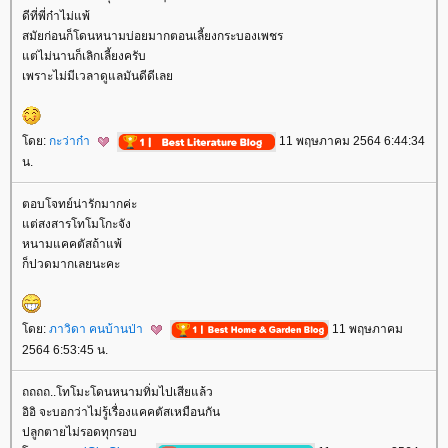
ดีที่พี่ก๋าไม่แพ้
สมัยก่อนก็โดนหนามบ่อยมากตอนเลี้ยงกระบองเพชร
ต่ไม่นานก็เลิกเลี้ยงครับ
เพราะไม่มีเวลาดูแลมันดีดีเล
ดย:
กะว่าก๋า
11 พฤษภาคม 2564 6:44:34
น.
ตอบโจทย์น่ารักมากค่ะ
ต่สงสารโทโมโกะจัง
หนามแคคตัสถ้าแพ้
ก็ปวดมากเลยนะคะ
ดย:
ภาวิดา คนบ้านป่า
11 พฤษภาคม
2564 6:53:45 น.
ถถถถ..โทโมะโดนหนามทิ่มไปเสียแล้ว
อิอิ จะบอกว่าไม่รู้เรื่องแคคตัสเหมือนกัน
ปลูกตายไม่รอดทุกรอบ