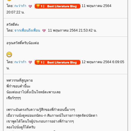
ดย:
กะว่าก๋า
11 พฤษภาคม 2564
20:07:22 น.
สวัสดีค่ะ
ดย:
จากเพื่อนถึงเพื่อน
11 พฤษภาคม 2564 21:53:42 น.
อรุณสวัสดิ์ครับน้องต่อ
ดย:
กะว่าก๋า
12 พฤษภาคม 2564 6:09:05
น.
ทศวรรษที่สูญหา
พี่ก๋าชอบคำนี้นะ
น้องต่อเอาไปตั้งเป็นโจทย์ตะพาบเล
เชียร์ๆๆๆๆ
เพราะมันตรงกับความรู้สึกของพี่ก๋าตอนนี้มากๆ
เมื่อวานนั่งดูหม่อมถนัดแ-ก สัมภาษณ์ในรายการสุดจัดปนัดดา
เขาพูดได้โดนใจผู้ประกอบการอย่างพี่ก๋ามากๆ
ลองไปนั่งดูก็ได้ครับ