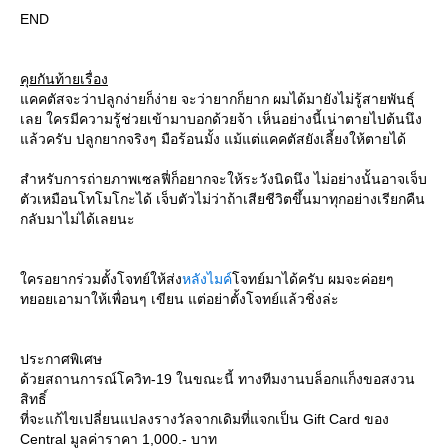
END
คุยกันท้ายเรื่อง
คคตัสจะว่าปลูกง่ายก็ง่าย จะว่ายากก็ยาก ผมได้มายังไม่รู้สายพันธุ์
เลย ใครมีความรู้ช่วยเข้ามาบอกด้วยจ้า เห็นอย่างนี้เน่าตายไปต้นนึง
ล้วครับ ปลูกยากจริงๆ มือร้อนมั้ง แม้แต่แคคตัสยังเลี้ยงให้ตายได้
สำหรับการถ่ายภาพเซลฟี่ก็อยากจะให้ระวังนิดนึง ไม่อย่างนั้นอาจเจ็บ
ตัวเหมือนโทโมโกะได้ เจ็บตัวไม่ว่าถ้าเสียชีวิตขึ้นมาทุกอย่างเรียกคืน
กลับมาไม่ได้เลยนะ
ครอยากร่วมตั้งโจทย์ให้ส่ง
หลังไมค์
จทย์มาได้ครับ ผมจะค่อยๆ
ทยอยเอามาให้เพื่อนๆ เขียน แต่อย่าตั้งโจทย์แล้วชิ่งล่ะ
ประกาศพิเศษ
ด้วยสถานการณ์โควิท-19 ในขณะนี้ ทางทีมงานบล็อกแก็งขอสงวน
สิทธิ์
ที่จะแก้ไขเปลี่ยนแปลงรางวัลจากเดิมที่แจกเป็น Gift Card ของ
Central มูลค่าราคา 1,000.- บาท