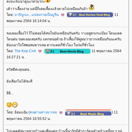
คงจะเจ็บน่าดูนะโทโมโกะ
เค้าว่าเลี้ยงง่าย แต่นี่ก็เคยเลี้ยงแล้วตายไปเหมือนกันจ้า
ดย:
บาบิบูเบะ...แปลงกายเป็นบูริน
11
พฤษภาคม 2564 16:14:04 น.
ของผมเลี้ยงไว้ ก็ไม่ค่อยได้สนใจมันเหมือนกันครับ วางอยู่ตรงระเบียง โดนแดด
ดนฝน รอดเฉยเลยครับ แตกหน่อด้วย ถ้าเลี้ยงให้ดูผมว่ายากเหมือนกันนะครับ
ต้องเอาใจใส่พอสมควรเลย ตากแดดกี่ชั่วโมง ในร่มกี่ชั่วโมง
ดย:
The Kop Civil
11 พฤษภาคม 2564
16:27:21 น.
สวัสดีค่ะคุณต่อ..
ังเลือกไม่ได้ซะที
อิอิ...
ดย: อ้อมแอ้ม (
คนผ่านทางมาเจอ
) 11
พฤษภาคม 2564 16:55:52 น.
ไปแคคตัสมาหลายบ้านค่ะพี่หนูต่อ บ้านนี้น่ารักมีตัวการ์ตูนทำหน้าเหนื่อย ๆ อยู่