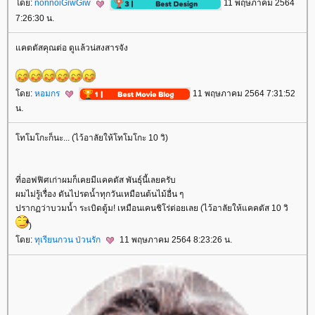
ดย:
nonnoiGiwGiw
11 พฤษภาคม 2564
7:26:30 น.
คตตัสคุณต่อ ดูแล้วน่สงสารจัง
ดย:
หอมกร
11 พฤษภาคม 2564 7:31:52
น.
ทโมโกะก็นะ... (ไว้อาลัยให้โทโมโกะ 10 วิ)
ที่ออฟฟิศเก่าผมก็เคยมีแคคตัส พันธุ์นี้เลยครับ
ผมไม่รู้เรื่อง ดันไปรดน้ำทุกวันเหมือนต้นไม้อื่น ๆ
ปรากฏว่าบวมน้ำ ระเบิดตู้ม! เหมือนเคนชิโร่ต่อยเลย (ไว้อาลัยให้แคคตัส 10 วิ
)
ดย:
ทุเรียนกวน ป่วนรัก
11 พฤษภาคม 2564 8:23:26 น.