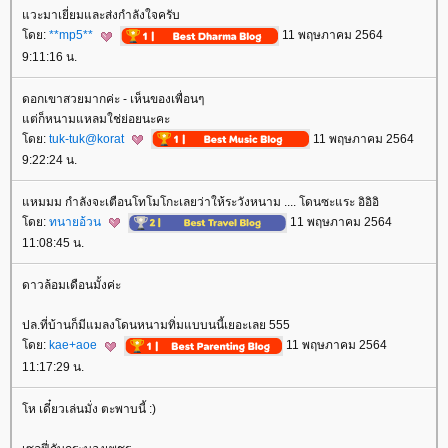
วะมาเยี่ยมและส่งกำลังใจครับ
ดย:
**mp5**
11 พฤษภาคม 2564
9:11:16 น.
ดอกเขาสวยมากค่ะ - เห็นของเพื่อนๆ
ต่ก็หนามแหลมใช่ย่อยนะคะ
ดย:
tuk-tuk@korat
11 พฤษภาคม 2564
9:22:24 น.
หมมม กำลังจะเตือนโทโมโกะเลยว่าให้ระวังหนาม .... โดนซะแระ อิอิอิ
ดย:
ทนายอ้วน
11 พฤษภาคม 2564
11:08:45 น.
ดาวล้อมเดือนมั้งค่ะ
ปล.ที่บ้านก็มีแมลงโดนหนามทิ่มแบบนนี้เยอะเลย 555
ดย:
kae+aoe
11 พฤษภาคม 2564
11:17:29 น.
ห เดี๋ยวเล่นมั่ง ตะพาบนี้ :)