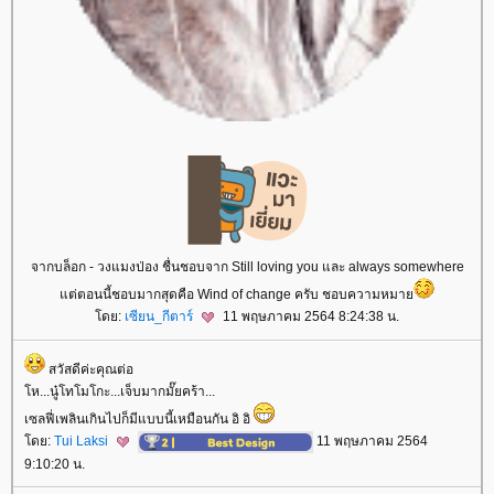
จากบล็อก - วงแมงป่อง ชื่นชอบจาก Still loving you และ always somewhere
ต่ตอนนี้ชอบมากสุดคือ Wind of change ครับ ชอบความหมา
ดย:
เซียน_กีตาร์
11 พฤษภาคม 2564 8:24:38 น.
สวัสดีค่ะคุณต่อ
ห...นู๋โทโมโกะ...เจ็บมากมั๊ยคร้า...
เซลฟี่เพลินเกินไปก็มีแบบนี้เหมือนกัน อิ อิ
ดย:
Tui Laksi
11 พฤษภาคม 2564
9:10:20 น.