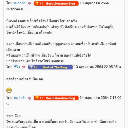
ดย:
กะว่าก๋า
13 พฤษภาคม 2564
20:05:44 น.
นี่หาแค็คตัสมาเลี้ยงเพื่อโจทย์นี้เลยเหรือเปล่าครับ
คนเป็นโต้โผตะพาบต้องเล่นกับเค้าทุกหัวข้อเนี่ย ความรับผิดชอบอันใหญ่ยิ่ง
จทย์ครั้งหน้าเลี้ยงแมวน้ำละกัน
หลายเดือนก่อนมีงานแค็คตัสที่มาบุญครอง หลานผมซื้อกลับมาต้นนึง อาทิตย์
เดียวตา
พี่จินบอกพวกนี้ไม่มีราก เลี้ยงยังไงก็ตาย ต้องร้านที่เชือ่ถือได้
บางร้านขายแบบโชว์รากให้เห็นเลยครับ
ดย:
ชีริว
13 พฤษภาคม 2564 22:05:35 น.
สวัสดียามเช้าครับน้องต่อ
ดย:
กะว่าก๋า
14 พฤษภาคม 2564 7:13:00
น.
จากบล๊อก
ช่เลบครับคุณต่อ เนี้ย อารมณ์งั้นแหละครับ มีงานแต่ไม่อยากทำ นั่นแหละคือ
อารมณ์ผมตอนนี้เล