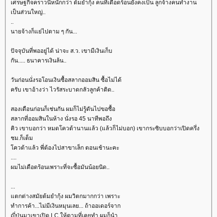
เศรษฐกิจคราวนี้หนักกว่า ต้มยำกุ้ง คนที่เดือดร้อนยังคงเป็น ลูกจ้างคนทำงาน
เป็นส่วนใหญ่..
..
นายจ้างก็แย่ไปตาม ๆ กัน...
ปัจจุบันที่พออยู่ได้ น่าจะ ส.ว. เขามีเงินเก็บ
กัน..... ธนาคารเงินล้น..
วันก่อนนั่งรอโอนเงินซื้อสลากออมสิน ซื้อไม่ได้
ครับ เขาอ้างว่า ไวรัสระบาดกลัวลูกค้าติด..
สองเดือนก่อนก็เช่นกัน ผมก็ไม่รู้ดันไปขอซื้อ
สลากที่ออมสินในห้าง นั่งรอ 45 นาทีพอถึง
คิว เขาบอกว่า หมดโควต้านานแล้ว (แล้วก็ไม่บอก) เขากระซิบบอกว่าเปิดครึ่ง
ชม.ก็เต็ม
ควต้าแล้ว พี่ต้องไปสาขาเล็ก ตอนเช้านะคะ
....
ผมไม่เดือดร้อนเพราะที่จะซื้อมันน้อยนิด..
...
ตกต่างสมัยต้มยำกุ้ง ผมวิตกมากกว่า เพราะ
ทำการค้า...ไม่มีเงินหมุนเลย... ถ้าออเดอร์จาก
ญี่ปุ่นมาเขาเปิด LC ให้ตามที่เคยทำ ผมก็นำ