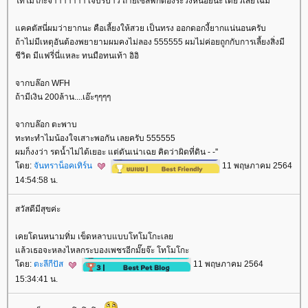
ทโมโกะจ๋าาาาาาา เจ็บรึป่าว ถ่ายเซลฟี่ก็ต้องระวังหน่อยนะ เดี๋ยวเสียโฉม
คคตัสนี่ผมว่ายากนะ คือเลี้ยงให้สวย เป็นทรง ออกดอกงี้ยากแน่นอนครับ
ถ้าไม่มีเหตุอันต้องพยายามผมคงไม่ลอง 555555 ผมไม่ค่อยถูกกับการเลี้ยงสิ่งมี
ชีวิต มีแฟรี่นี่แหละ ทนมือทนเท้า อิอิ
จากบล๊อก WFH
ถ้ามีเงิน 200ล้าน....เอ๊ะๆๆๆๆ
จากบล๊อก ตะพาบ
ทะทะทำไมน้องใจเสาะพอกัน เลยครับ 555555
ผมก็งงว่า รดน้ำไม่ได้เยอะ แต่ดันเน่าเฉย คิดว่าผิดที่ดิน - -''
ดย:
จันทราน็อคเทิร์น
11 พฤษภาคม 2564
14:54:58 น.
สวัสดีมีสุขค่ะ
เคยโดนหนามทิ่ม เข็ดหลาบแบบโทโมโกะเล
ล้วเธอจะหลงไหลกระบองเพชรอีกมั๊ยจ๊ะ โทโมโกะ
ดย:
ตะลีกีปัส
11 พฤษภาคม 2564
15:34:41 น.