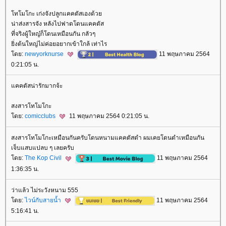
ทโมโกะ เก่งจังปลูกแคคตัสเองด้ว
น่าส่งสารจัง หลังไปฟาดโดนแคคตัส
ที่จริงผู้ใหญ๋ก็โดนเหมือนกัน กลัวๆ
ิ่งต้นใหญ่ไม่ค่อยอยากเข้าใกล้ เท่าไร
ดย:
newyorknurse
11 พฤษภาคม 2564
0:21:05 น.
คคตัสน่ารักมากจ้ะ
สงสารโทโมโกะ
ดย:
comicclubs
11 พฤษภาคม 2564 0:21:05 น.
สงสารโทโมโกะเหมือนกันครับโดนหนามแคคตัสตำ ผมเคยโดนตำเหมือนกัน
เจ็บแสบแปลบ ๆ เลยครับ
ดย:
The Kop Civil
11 พฤษภาคม 2564
1:36:35 น.
ว่าแล้ว ไม่ระวังหนาม 555
ดย:
ไวน์กับสายน้ำ
11 พฤษภาคม 2564
5:16:41 น.