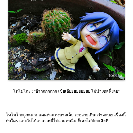
ทโมโกะ : "อ๊ากกกกกกก เชี่ยเอ๊ยยยยยยยยย ไม่น่าเซลฟี่เลย"
ทโมโกะถูกหนามแคคตัสแทงบาดเจ็บ เธออายเกินกว่าจะบอกเรื่องนี้
กับใคร และไม่ได้เอาภาพนี้ไปอวดคนอื่น ก็เลยไม่ป๊อบเสียที