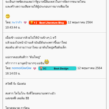
จะเห็นภาพชัดเจนเลยว่ารัฐบาลนี้ล้มเหลวในการจัดการขนาดไหน
ละสร้างความเสียหายให้ผู้ประกอบการมากเพียงใด
ดย:
กะว่าก๋า
12 พฤษภาคม 2564
10:43:44 น.
เมื่อเช้า แม่เอากล้วยไปให้บ้านข้างๆ 1 หวี
ล้วมองไปหน้าบ้านเค้ามันมีต้นกะเพราขึ้นมาใหม่
สองต้น เค้าถามว่าเอาไหม เอาต้นใหญ่หรือต้นเล็ก
ม่เราตอบทันทีว่า "ต้นใหญ่"
จร้าาาาา มานุดป้ามากๆ แม่ฉัน
ดย:
nonnoiGiwGiw
12 พฤษภาคม 2564
16:14:03 น.
สวัสดี จ้ะ น้องต่อ
สงสาร โทโมโกะ จังที่โดนหนามเพราะมัว
ต่เซลฟี่ เลยล้ม อิอิ
หวดหมวด การ์ตูน