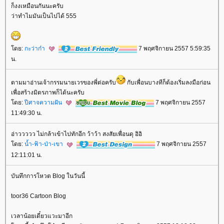
ก็งงเหมือนกันนะครับ
ว่าทำไมมันเป็นไปได้ 555
ดย:
กะว่าก๋า
7 พฤศจิกายน 2557 5:59:35
น.
ตามมาอ่านเจ้ากรรมนายเวรของพี่ต่อครับ
กับเพื่อนบางทีก็ต้องเริ่มลงมือก่อน
เพื่อสร้างมิตรภาพก็ได้นะครับ
ดย:
ปีศาจความฝัน
7 พฤศจิกายน 2557
11:49:30 น.
อ่าววววว ไม่กล้าเข้าไปทักอีก ว้าว้า สงสัยเพื่อนดุ อิอิ
ดย:
น้ำ-ฟ้า-ป่า-เขา
7 พฤศจิกายน 2557
12:11:01 น.
บันทึกการโหวต Blog ในวันนี้
toor36 Cartoon Blog
เวลาน้อยเดี๋ยวแวะมาอีก