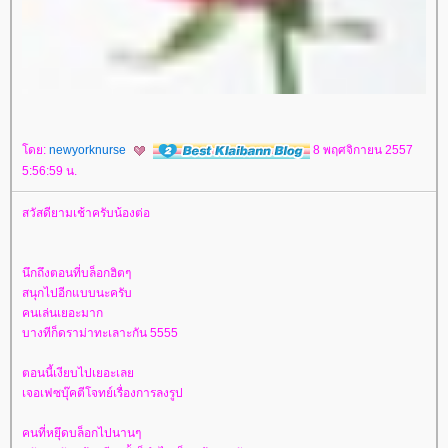
ดย:
newyorknurse
8 พฤศจิกายน 2557
5:56:59 น.
สวัสดียามเช้าครับน้องต่อ
นึกถึงตอนที่บล็อกฮิตๆ
สนุกไปอีกแบบนะครับ
คนเล่นเยอะมาก
บางทีก็ดราม่าทะเลาะกัน 5555
ตอนนี้เงียบไปเยอะเล
เจอเฟซบุ๊คตีโจทย์เรื่องการลงรูป
คนที่หยึุดบล็อกไปนานๆ