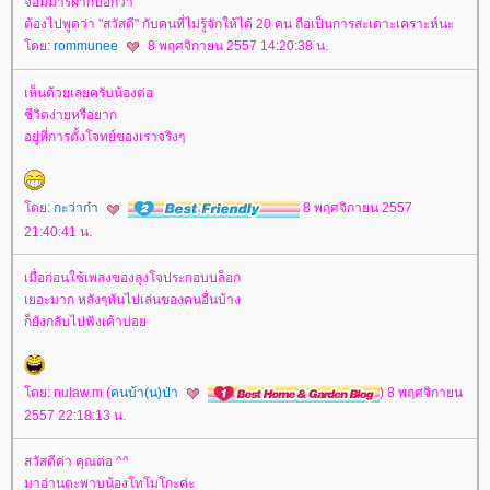
จอมมารฝากบอกว่า
ต้องไปพูดว่า "สวัสดี" กับคนที่ไม่รู้จักให้ได้ 20 คน ถือเป็นการสะเดาะเคราะห์นะ
ดย:
rommunee
8 พฤศจิกายน 2557 14:20:38 น.
เห็นด้วยเลยครับน้องต่อ
ชีวิตง่ายหรือยาก
อยู่ที่การตั้งโจทย์ของเราจริงๆ
ดย:
กะว่าก๋า
8 พฤศจิกายน 2557
21:40:41 น.
เมื่อก่อนใช้เพลงของลุงโจประกอบบล็อก
เยอะมาก หลังๆหันไปเล่นของคนอื่นบ้าง
ก็ยังกลับไปฟังเค้าบ่อ
ดย: nulaw.m (
คนบ้า(น)ป่า
) 8 พฤศจิกายน
2557 22:18:13 น.
สวัสดีค่า คุณต่อ ^^
มาอ่านตะพาบน้องโทโมโกะค่ะ