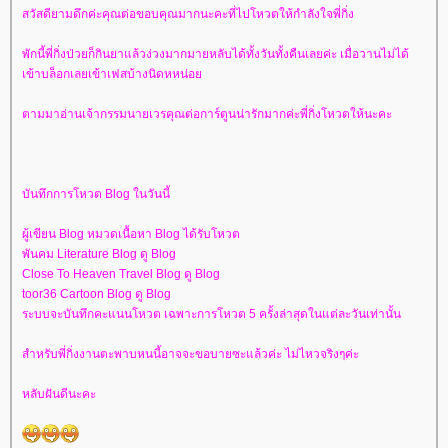
สวัสดียามดึกค่ะคุณต่อขอบคุณมากนะคะที่ไปโหวตให้กำลังใจพี่กิ่ง
พักนี้พี่กิ่งป่วยก็กินยาแล้วง่วงมากมายหลับได้ทั้งวันทั้งคืนเลยค่ะ เมื่อวานไม่ได้
เข้าบล็อกเลยเข้าเฟสบ้างนิดหหน่อ
ตามมาอ่านเจ้ากรรมนายเวรคุณต่อการ์ตูนน่ารักมากค่ะพี่กิ่งโหวตให้นะคะ
บันทึกการโหวต Blog ในวันนี้
ผู้เขียน Blog หมวดเนื้อหา Blog ได้รับโหวต
พันคม Literature Blog ดู Blog
Close To Heaven Travel Blog ดู Blog
toor36 Cartoon Blog ดู Blog
ระบบจะบันทึกคะแนนโหวต เฉพาะการโหวต 5 ครั้งล่าสุดในแต่ละวันเท่านั้น
สำหรับพี่กิ่งงานตะพาบหนนี้อาจจะขอบายซะแล้วค่ะ ไม่ไหวจริงๆค่ะ
หลับฝันดีนะคะ