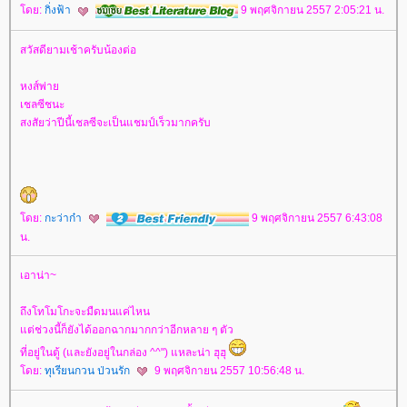
ดย:
กิ่งฟ้า
9 พฤศจิกายน 2557 2:05:21 น.
สวัสดียามเช้าครับน้องต่อ
หงส์พ่า
เชลซีชนะ
สงสัยว่าปีนี้เชลซีจะเป็นแชมป์เร็วมากครับ
ดย:
กะว่าก๋า
9 พฤศจิกายน 2557 6:43:08
น.
เอาน่า~
ถึงโทโมโกะจะมืดมนแค่ไหน
ต่ช่วงนี้ก็ยังได้ออกฉากมากกว่าอีกหลาย ๆ ตัว
ที่อยู่ในตู้ (และยังอยู่ในกล่อง ^^") แหละน่า ฮุฮุ
ดย:
ทุเรียนกวน ป่วนรัก
9 พฤศจิกายน 2557 10:56:48 น.