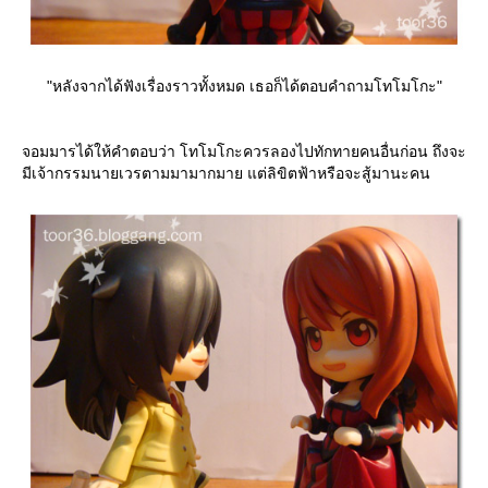
"หลังจากได้ฟังเรื่องราวทั้งหมด เธอก็ได้ตอบคำถามโทโมโกะ"
จอมมารได้ให้คำตอบว่า โทโมโกะควรลองไปทักทายคนอื่นก่อน ถึงจะ
มีเจ้ากรรมนายเวรตามมามากมาย แต่ลิขิตฟ้าหรือจะสู้มานะคน