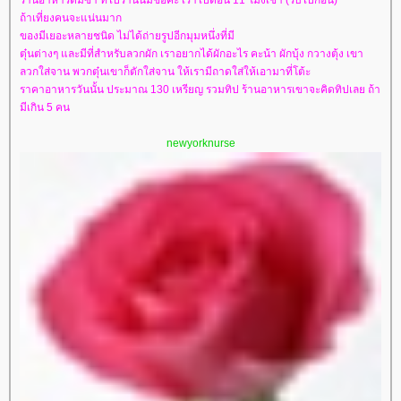
ถ้าเที่ยงคนจะแน่นมาก
ของมีเยอะหลายชนิด ไม่ได้ถ่ายรูปอีกมุมหนึ่งที่มี
ตุ๋นต่างๆ และมีที่สำหรับลวกผัก เราอยากได้ผักอะไร คะน้า ผักบุ้ง กวางตุ้ง เขา
ลวกใส่จาน พวกตุ๋นเขาก็ตักใส่จาน ให้เรามีถาดใส่ให้เอามาที่โต้ะ
ราคาอาหารวันนั้น ประมาณ 130 เหรียญ รวมทิป ร้านอาหารเขาจะคิดทิปเลย ถ้า
มีเกิน 5 คน
newyorknurse