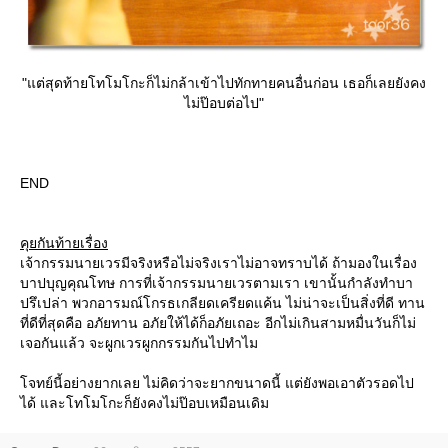
"แต่สุดท้ายโทโมโกะก็ไม่กล้าเข้าไปทักทายคนอื่นก่อน เธอก็เลยยังคง
ไม่ป๊อบต่อไป"
END
คุยกันท้ายเรื่อง
เจ้ากรรมนายเวรมีจริงหรือไม่จริงเราไม่อาจทราบได้ ถ้ามองในเรื่อง
บาปบุญคุณโทษ การที่เจ้ากรรมนายเวรตามเรา เขานั้นกำลังทำบา
ปรึเปล่า พวกอารมณ์โกรธเกลียดเครียดแค้น ไม่น่าจะเป็นสิ่งที่ดี ทาน
ที่ดีที่สุดคือ อภัยทาน อภัยให้ได้ก็อภัยเถอะ อีกไม่เกินสามหมื่นวันก็ไม่
เจอกันแล้ว จะผูกเวรผูกกรรมกันไปทำไม
จทย์นี้อย่างยากเลย ไม่คิดว่าจะยากขนาดนี้ แต่ยังพอเอาตัวรอดไป
ได้ และโทโมโกะก็ยังคงไม่ป๊อบเหมือนเดิม