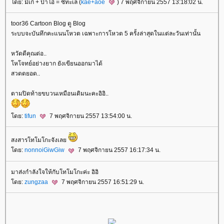
ดย: มี้เก๋ + ป๊าโอ๋ = ซีทะเล (
kae+aoe
) 7 พฤศจิกายน 2557 13:18:02 น.
toor36 Cartoon Blog ดู Blog
ระบบจะบันทึกคะแนนโหวต เฉพาะการโหวต 5 ครั้งล่าสุดในแต่ละวันเท่านั้น
หวัดดีคุณต่อ..
หโจทย์อย่างยาก ยังเขียนออกมาได้
สวดดยอด..
ตามปิดท้ายขบวนเหมือนเดิมนะคะอิอิ..
ดย:
tifun
7 พฤศจิกายน 2557 13:54:00 น.
สงสารโทโมโกะจังเล
ดย:
nonnoiGiwGiw
7 พฤศจิกายน 2557 16:17:34 น.
มาส่งกำลังใจให้กับโทโมโกะค่ะ อิอิ
ดย:
zungzaa
7 พฤศจิกายน 2557 16:51:29 น.