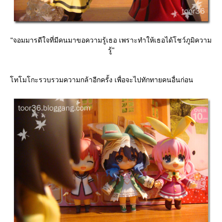
"จอมมารดีใจที่มีคนมาขอความรู้เธอ เพราะทำให้เธอได้โชว์ภูมิความ
รู้"
ทโมโกะรวบรวมความกล้าอีกครั้ง เพื่อจะไปทักทายคนอื่นก่อน