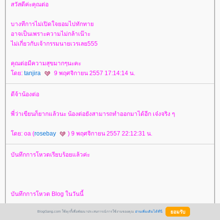
สวัสดีค่ะคุณต่อ
บางทีการไม่เปิดใจยอมไปทักทา
อาจเป็นเพราะความไม่กล้าเน๊าะ
ไม่เกี่ยวกับเจ้ากรรมนายเวรเลย555
คุณต่อมีความสุขมากๆนะคะ
ดย:
tanjira
9 พฤศจิกายน 2557 17:14:14 น.
ดีจ้าน้องต่อ
พี่ว่าเขียนก็ยากแล้วนะ น้องต่อยังสามารถทำออกมาได้อีก เจ๋งจริง ๆ
ดย: oa (
rosebay
) 9 พฤศจิกายน 2557 22:12:31 น.
บันทึกการโหวตเรียบร้อยแล้วค่ะ
บันทึกการโหวต Blog ในวันนี้
BlogGang.com ใช้คุกกี้เพื่อพัฒนาประสบการณ์การใช้งานของคุณ
อ่านเพิ่มเติมได้ที่นี่
ผู้เขียน Blog หมวดเนื้อหา Blog ได้รับโหวต