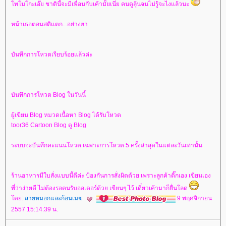
ทโมโกะเอ๊ย ชาตินี้จะมีเพื่อนกับเค้ามัั้ยเนี่ย คนดูลุ้นจนไม่รู้จะไงแล้วนะ
หน้าเธอตอนสติแตก...อย่างฮา
บันทึกการโหวตเรียบร้อยแล้วค่ะ
บันทึกการโหวต Blog ในวันนี้
ผู้เขียน Blog หมวดเนื้อหา Blog ได้รับโหวต
toor36 Cartoon Blog ดู Blog
ระบบจะบันทึกคะแนนโหวต เฉพาะการโหวต 5 ครั้งล่าสุดในแต่ละวันเท่านั้น
ร้านอาหารมีใบสั่งแบบนี้ดีค่ะ ป้องกันการสั่งผิดด้วย เพราะลูกค้าติ๊กเอง เขียนเอง
พี่ว่าง่ายดี ไม่ต้องรอคนรับออเดอร์ด้วย เขียนๆ ไว้ เดี๋ยวเค้ามาก็ยื่นโลด
ดย:
สายหมอกและก้อนเมฆ
9 พฤศจิกายน
2557 15:14:39 น.