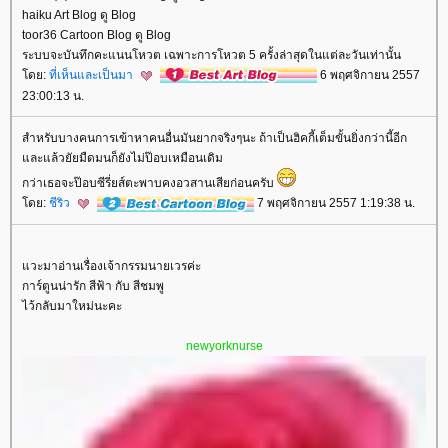
haiku Art Blog ดู Blog
toor36 Cartoon Blog ดู Blog
ระบบจะบันทึกคะแนนโหวต เฉพาะการโหวต 5 ครั้งล่าสุดในแต่ละวันเท่านั้น
ดย:
ที่เห็นและเป็นมา
6 พฤศจิกายน 2557
23:00:13 น.
สำหรับบางคนการเข้าหาคนอื่นมันยากจริงๆนะ ถ้าเป็นฮิคกี้เต็มขั้นยิ่งกว่านี้อีก
ละแล้วยัยมืดมนก็ยังไม่ป๊อบเหมือนเดิม
กว่าเธอจะป๊อบซีรี่ยส์ตะพาบคงอวสานเสียก่อนครับ
ดย:
ชีริว
7 พฤศจิกายน 2557 1:19:38 น.
วะมาอ่านเรื่องเจ้ากรรมนายเวรค่ะ
การ์ตูนน่ารัก สีฟ้า กับ สีชมพู
ไว้กลับมาใหม่นะคะ
newyorknurse