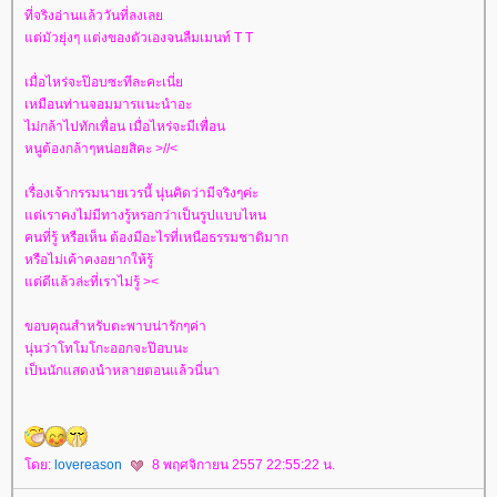
ที่จริงอ่านแล้ววันที่ลงเล
ต่มัวยุ่งๆ แต่งของตัวเองจนลืมเมนท์ T T
เมื่อไหร่จะป๊อบซะทีละคะเนี่
เหมือนท่านจอมมารแนะนำอะ
ไม่กล้าไปทักเพื่อน เมื่อไหร่จะมีเพื่อน
หนูต้องกล้าๆหน่อยสิคะ >//<
เรื่องเจ้ากรรมนายเวรนี้ นุ่นคิดว่ามีจริงๆค่ะ
ต่เราคงไม่มีทางรู้หรอกว่าเป็นรูปแบบไหน
คนที่รู้ หรือเห็น ต้องมีอะไรที่เหนือธรรมชาติมาก
หรือไม่เค้าคงอยากให้รู้
ต่ดีแล้วล่ะที่เราไม่รู้ ><
ขอบคุณสำหรับตะพาบน่ารักๆค่า
นุ่นว่าโทโมโกะออกจะป๊อบนะ
เป็นนักแสดงนำหลายตอนแล้วนี่นา
ดย:
lovereason
8 พฤศจิกายน 2557 22:55:22 น.