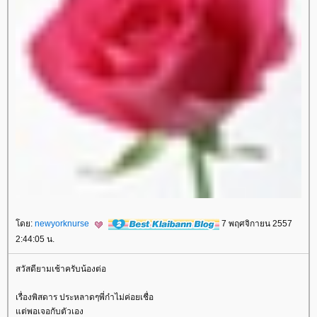
ดย:
newyorknurse
7 พฤศจิกายน 2557
2:44:05 น.
สวัสดียามเช้าครับน้องต่อ
เรื่องพิสดาร ประหลาดๆพี่ก๋าไม่ค่อยเชื่อ
ต่พอเจอกับตัวเอง