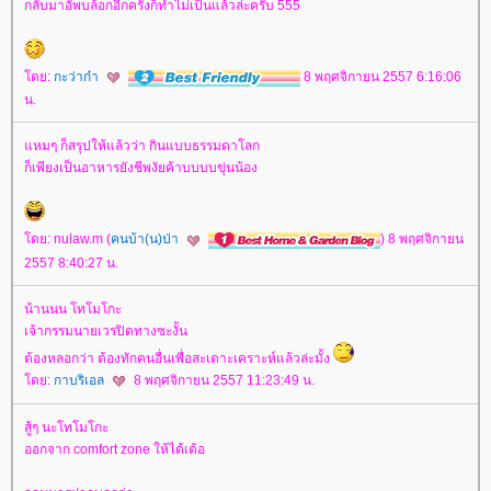
กลับมาอัพบล้อกอีกครั้งก็ทำไม่เป็นแล้วล่ะครับ 555
ดย:
กะว่าก๋า
8 พฤศจิกายน 2557 6:16:06
น.
หมๆ ก็สรุปให้แล้วว่า กินแบบธรรมดาโลก
ก็เพียงเป็นอาหารยังชีพงัยค้าบบบบขุ่นน้อง
ดย: nulaw.m (
คนบ้า(น)ป่า
) 8 พฤศจิกายน
2557 8:40:27 น.
น้านนน โทโมโกะ
เจ้ากรรมนายเวรปิดทางซะงั้น
ต้องหลอกว่า ต้องทักคนอื่นเพื่อสะเดาะเคราะห์แล้วล่ะมั้ง
ดย:
กาบริเอล
8 พฤศจิกายน 2557 11:23:49 น.
สู้ๆ นะโทโมโกะ
ออกจาก comfort zone ให้ได้เด้อ