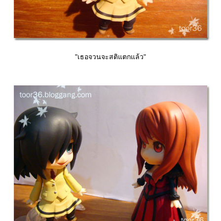
"เธอจวนจะสติแตกแล้ว"