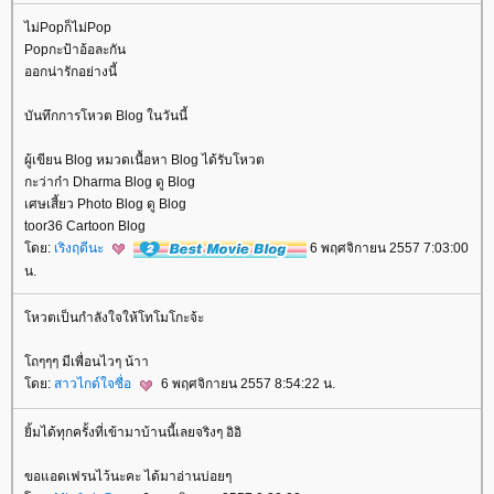
ไม่Popก็ไม่Pop
Popกะป้าอ้อละกัน
ออกน่ารักอย่างนี้
บันทึกการโหวต Blog ในวันนี้
ผู้เขียน Blog หมวดเนื้อหา Blog ได้รับโหวต
กะว่าก๋า Dharma Blog ดู Blog
เศษเสี้ยว Photo Blog ดู Blog
toor36 Cartoon Blog
ดย:
เริงฤดีนะ
6 พฤศจิกายน 2557 7:03:00
น.
หวตเป็นกำลังใจให้โทโมโกะจ้ะ
ถๆๆๆ มีเพื่อนไวๆ น้าา
ดย:
สาวไกด์ใจซื่อ
6 พฤศจิกายน 2557 8:54:22 น.
ิ้มได้ทุกครั้งที่เข้ามาบ้านนี้เลยจริงๆ อิอิ
ขอแอดเฟรนไว้นะคะ ได้มาอ่านบ่อยๆ