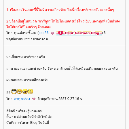
1. เรื่องราวในเอนทรี่นี้ไม่มีความเกี่ยวข้องกับเนื้อเรื่องหลักของตัวละครนั้นๆ
2.บล็อกนี้อยู่ในหมวด "การ์ตูน" โทโมโกะแสดงเมื่อไหร่เงียบเหงาทุกที เป็นกำลัง
จให้เธอได้ป๊อบเร็วๆ ด้วยเถอะ
ดย: คุณต่อขอชี้แจง (
toor36
) 6
พฤศจิกายน 2557 0:04:32 น.
มาเยี่ยมชม มาทักทายครับ
มาตามอ่านงานตะพาบครับ ยังคงเอกลักษณ์ไว้ได้เหมือนเดิมตลอดเลยนะครับ
ผมชอบจอมมารผมสีทองครับ
อิอิ
ดย:
อาคุงกล่อง
6 พฤศจิกายน 2557 0:27:16 น.
ลิขิตฟ้าหรือจะสู้มานะคน
สั้น ๆ แต่อ่านแล้วมีกำลังใจดีค่ะ
บันทึกการโหวต Blog ในวันนี้