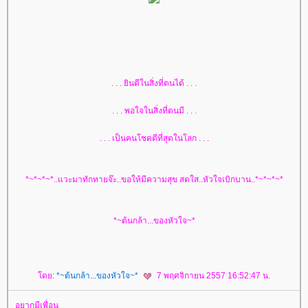
. . . ยินดีในสิ่งที่ตนได้ . . .
. . . พอใจในสิ่งที่ตนมี . . .
. . . เป็นคนโชคดีที่สุดในโลก . . .
*~*~*~*..แวะมาทักทายจ๊ะ..ขอให้มีความสุข สดใส..หัวใจเบิกบาน..*~*~*~*
*~ต้นกล้า...ของหัวใจ~*
ดย:
*~ต้นกล้า...ของหัวใจ~*
7 พฤศจิกายน 2557 16:52:47 น.
อยากมีเพื่อน