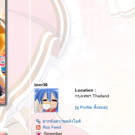
toor36
Location :
กรุงเทพฯ Thailand
[ดู Profile ทั้งหมด]
ฝากข้อความหลังไมค์
Rss Feed
Smember