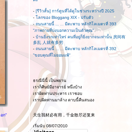
-
[รีวิวสั้น] การ์ตูนที่ได้ดูในช่วงระหว่างปี 2025
-
ลกของ Bloggang XIX - ปรับตัว
-
ถนนสายนี้ ... ... มีตะพาบ หลักกิโลเมตรที่ 393
"ภาพถ่ายที่บ่งบอกความเป็นตัวคุณ"
-
บ้านยิ่งรกเท่าไหร่ คนที่อยู่ก็ยิ่งยากจนเท่านั้น 房间有
多乱 人就有多穷
-
ถนนสายนี้ ... ... มีตะพาบ หลักกิโลเมตรที่ 392
"ขอบคุณที่ไม่ยอมแพ้"
ธรณีนี่นี้ เป็นพยาน
เราก็ศิษย์มีอาจารย์ หนึ่งบ้าง
เราผิดท่านประหาร เราชอบ
เราบ่ผิดท่านมาล้าง ดาบนี้คืนสนอง
็อก"
天生我材必有用，千金散尽还复来
เริ่มนับ 08/07/2010