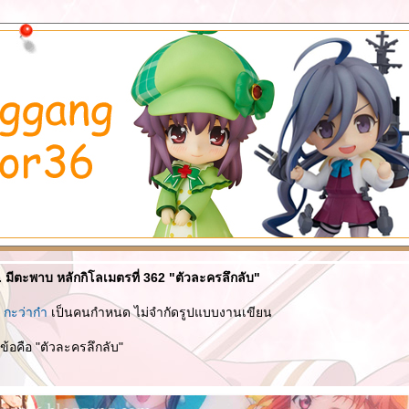
.. มีตะพาบ หลักกิโลเมตรที่ 362 "ตัวละครลึกลับ"
ณ
กะว่าก๋า
เป็นคนกำหนด ไม่จำกัดรูปแบบงานเขียน
ข้อคือ "ตัวละครลึกลับ"