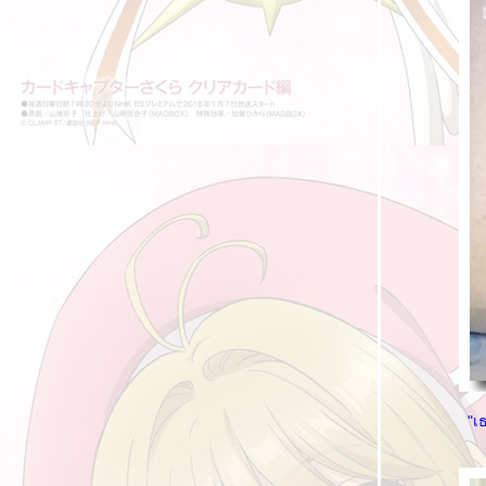
ถนนสายนี้ ... ... มีตะพาบ หลักกิโลเมตรที่ 391
"กระจกเงา"
ถนนสายนี้ ... ... มีตะพาบ หลักกิโลเมตรที่ 390
"รากเหง้าของความกลัว"
ถนนสายนี้ ... ... มีตะพาบ หลักกิโลเมตรที่ 389
"ก่อนฟ้าจะสว่าง"
ถนนสายนี้ ... ... มีตะพาบ หลักกิโลเมตรที่ 388
"เครื่องดื่มแก้วโปรด"
ถนนสายนี้ ... ... มีตะพาบ หลักกิโลเมตรที่ 387
"ผ่านความทุกข์"
ถนนสายนี้ ... ... มีตะพาบ หลักกิโลเมตรที่ 386
"นางฟ้าประจำตัว"
ถนนสายนี้ ... ... มีตะพาบ หลักกิโลเมตรที่ 385
"ปีศาจประจำตัว"
ถนนสายนี้ ... ... มีตะพาบ หลักกิโลเมตรที่ 384
"เ
"เพลงรักที่ไม่อยากร้อง"
ถนนสายนี้ ... ... มีตะพาบ หลักกิโลเมตรที่ 383