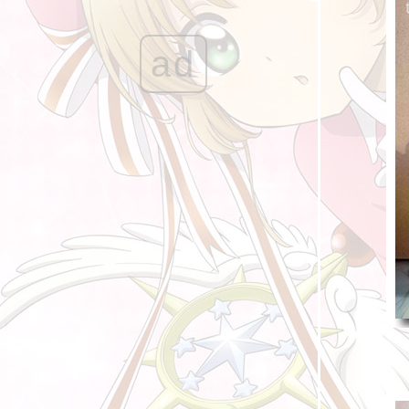
"แทนความคิดถึง"
ถนนสายนี้ ... ... มีตะพาบ หลักกิโลเมตรที่ 399
ad
"เพลงประจำตัว"
ถนนสายนี้ ... ... มีตะพาบ หลักกิโลเมตรที่ 398
"ความสุขในทุกเช้า"
ถนนสายนี้ ... ... มีตะพาบ หลักกิโลเมตรที่ 397
"คำตอบที่ยังไม่ชัดเจน"
ถนนสายนี้ ... ... มีตะพาบ หลักกิโลเมตรที่ 396
"รอบกองไฟ"
ถนนสายนี้ ... ... มีตะพาบ หลักกิโลเมตรที่ 395
"การเติบโตหลังเกิดบาดแผลในชีวิต"
ถนนสายนี้ ... ... มีตะพาบ หลักกิโลเมตรที่ 394
"เลือกตั้ง"
ถนนสายนี้ ... ... มีตะพาบ หลักกิโลเมตรที่ 393
"ภาพถ่ายที่บ่งบอกความเป็นตัวคุณ"
ถนนสายนี้ ... ... มีตะพาบ หลักกิโลเมตรที่ 392
"ขอบคุณที่ไม่ยอมแพ้"