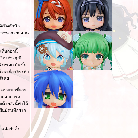
้เปิดตัวนัก
 Horsewomen ส่วน
ี่บล็อกนี้
่องต่างๆ มี
ิงหรอก มันขึ้น
ต้องเลือกที่จะทำ
ได้เล
ัก ออกแนวขี้อา
งความสามารถ
้วยสิ่งนี้ทำให้
ันผู้คนที่อยาก
ต่อย่าตั้ง