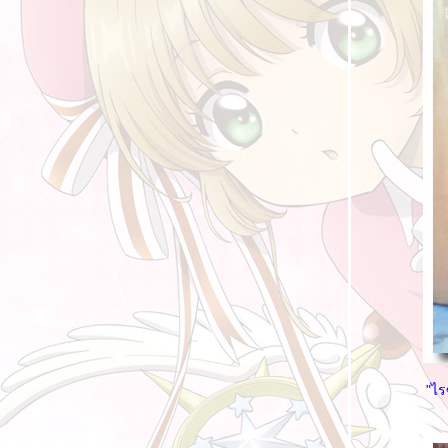
"โลกในสายตาของฉัน"
ถนนสายนี้ ... ... มีตะพาบ หลักกิโลเมตรที่ 382
"เช้าวันใหม่"
ถนนสายนี้ ... ... มีตะพาบ หลักกิโลเมตรที่ 381
"หลีกให้ไกล"
ถนนสายนี้ ... ... มีตะพาบ หลักกิโลเมตรที่ 380
"เดิมพัน"
ถนนสายนี้ ... ... มีตะพาบ หลักกิโลเมตรที่ 379
"เรื่องที่มักเข้าใจผิด"
ถนนสายนี้ ... ... มีตะพาบ หลักกิโลเมตรที่ 378
"ฝันที่ไม่เคยเป็นจริง"
ถนนสายนี้ ... ... มีตะพาบ หลักกิโลเมตรที่ 377
"ประนีประนอม"
ถนนสายนี้ ... ... มีตะพาบ หลักกิโลเมตรที่ 376
"กระดาษหนึ่งแผ่นที่แสนมีค่า"
"ไร
ถนนสายนี้ ... ... มีตะพาบ หลักกิโลเมตรที่ 375
"การเดินทางใกล้แต่ไกลเหลือเกิน"