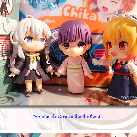
"ชาวด๋อยเห็นเจ้าของบล็อกนี้เหนื่อยล้า"