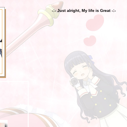
-:- Just alright, My life is Great -:-