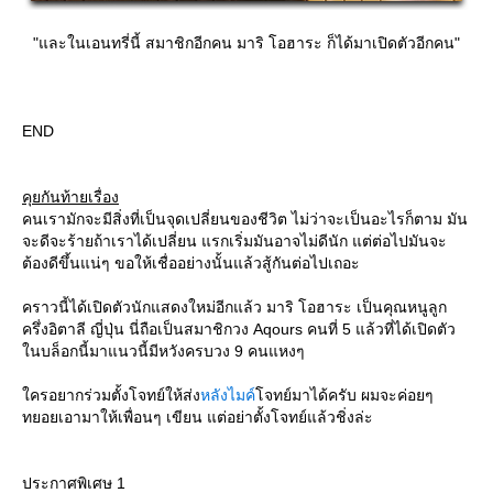
"และในเอนทรี่นี้ สมาชิกอีกคน มาริ โอฮาระ ก็ได้มาเปิดตัวอีกคน"
END
คุยกันท้ายเรื่อง
คนเรามักจะมีสิ่งที่เป็นจุดเปลี่ยนของชีวิต ไม่ว่าจะเป็นอะไรก็ตาม มัน
จะดีจะร้ายถ้าเราได้เปลี่ยน แรกเริ่มมันอาจไม่ดีนัก แต่ต่อไปมันจะ
ต้องดีขึ้นแน่ๆ ขอให้เชื่ออย่างนั้นแล้วสู้กันต่อไปเถอะ
คราวนี้ได้เปิดตัวนักแสดงใหม่อีกแล้ว มาริ โอฮาระ เป็นคุณหนูลูก
ครึ่งอิตาลี ญี่ปุ่น นี่ถือเป็นสมาชิกวง Aqours คนที่ 5 แล้วที่ได้เปิดตัว
นบล็อกนี้มาแนวนี้มีหวังครบวง 9 คนแหงๆ
ครอยากร่วมตั้งโจทย์ให้ส่ง
หลังไมค์
จทย์มาได้ครับ ผมจะค่อยๆ
ทยอยเอามาให้เพื่อนๆ เขียน แต่อย่าตั้งโจทย์แล้วชิ่งล่ะ
ประกาศพิเศษ 1