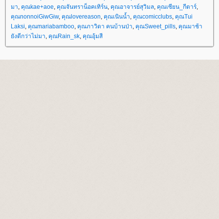
มา
,
คุณkae+aoe
,
คุณจันทราน็อคเทิร์น
,
คุณอาจารย์สุวิมล
,
คุณเซียน_กีตาร์
,
คุณnonnoiGiwGiw
,
คุณlovereason
,
คุณเนินน้ำ
,
คุณcomicclubs
,
คุณTui
Laksi
,
คุณmariabamboo
,
คุณภาวิดา คนบ้านป่า
,
คุณSweet_pills
,
คุณมาช้า
ังดีกว่าไม่มา
,
คุณRain_sk
,
คุณอุ้มสี