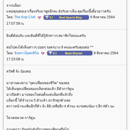
จากบล็อก
หม่คุณต่อเอาเรื่องจริงมาพูดอีกละ ยังกับตาเห็น คุยเรื่องนี้เดี๋ยวยาวครับ
ดย:
The Kop Civil
9 สิงหาคม 2564
17:07:58 น.
ินดีต้อนรับ และยินดีที่ได้รู้จักสาวๆ สมาชิกใหม่นะครับ
ต่อไปคงได้เห็นสาวๆ บ่อยๆ รอครบวง 9 คนนะครับคุณต่อ ^^
ดย:
จันทราน็อคเทิร์น
9 สิงหาคม 2564
17:23:08 น.
สวัสดี จ้ะ น้องต่อ
มาอ่านตะพาบ "จุดเปลี่ยนของชีวิต" ของต่อ
ได้เห็นจุดเปลี่ยนของบล็อกต่อแล้ว มีตัวการ์ตูน
มาเปิดตัว มาปลอบใจต่อตั้งแต่บล็อกที่แล้วถึง
บล็อกนี้ ได้จำนวน 5 ตัวแล้ว น่ารักทุกตัวเล
คราวหน้าจะเพิ่มอีกกี่ตัว จ้ะ อิอิ เหลืออีก 4 ตัวนะ จะรอพบน้อง ๆ อีก 4ตัว นะ
หวดหมวด การ์ตูน
ถามครูว่า ปัจจุบันยังมีการสอบเทียบหรือไม่