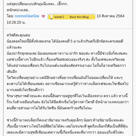
ต่จุดเปลี่ยนแบบหักมุมนี่แหละ.. เอิ๊กกก..
หนักหน่วงเลย..
ดย:
nonnoiGiwGiw
10 สิงหาคม 2564
10:26:20 น.
สวัสดีค่ะคุณต่อ
น้องคอลใหม่นี้มีตั้ง9เลยเหรอ ได้น้องคนที่ 5 มาแล้วเกินครึ่งอีกนิดจะครบพอดี
ล้วนะคะ
น้องน่ารักทุกคนเลย น้องผมทองตาหวาน น่ารัก ชอบค่ะ ทางนี้มีช่วงนึงก็สะสมค่ะ
ต่ช่วงนี้ห่างๆ ไปอีกแล้ว เรื่องเครียดtoxicเยอะจริงๆ ค่ะ ทั้งในเฟซและทวิตเล
ได้แต่อ่านของเพื่อนๆ กับไปเมนต์แจมต้องคัดสรรเอาเอง ไม่งั้นก็อาจเครียดกว่า
เดิมอีก
ควิดเปลี่ยนทุกอย่าง แต่มีอีกอย่างที่อยากเปลี่ยนมันก็ไม่ยอมเปลี่ยนให้ แหะๆ
ตะพาบไม่ได้เขียนเลยค่ะ อยากเขียนมากแต่รู้ตัวว่าห่างบล็อกเฟซและโซเชียลไป
มากเลยยังไม่เขียนดีกว่า
รักษาสุขภาพด้วยนะคะ ตอนนี้อันตรายอยู่ทุกที่ไม่เว้นเมืองหลวง ตจว.แล้ว ทางนี้
ก็ระวังตัวเหมือนกันค่ะ ยังไม่ได้ฉีดสักเข็มไม่รู้ควรด่าใครดี มีหน้ามาแถลงบอกว่า
คนที่ตายส่วนมากไม่ได้รับวัคซีน นี่มันตลกร้ายหรือไม่นะ
ช่วงนี้ถ้ามาลงบล็อกก็คงเอานิยายมาลงกับคุยเล็กๆ น้อยๆ ท้ายนิยายนี่แหละค่ะ
เรื่องนี้ยากเพราะไทม์ไลน์ที่ผิดไม่ได้ค่ะ เลยไม่จบซะที พูดถึงบล็อกก็คือเป็นที่ที่คุ้น
เคยและมีความสุขที่เขียนแต่ความขี้เกียจนี่แหละที่มากกว่า อ่อนแอก็แพ้ไปค่ะ