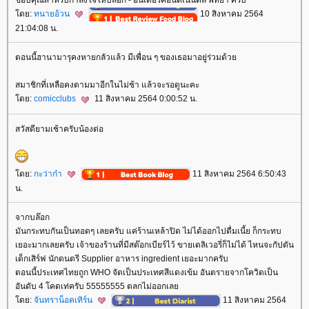
ขอบคุณสำหรับกำลังใจให้บล็อก - อินเตอร์คอนติเนนตัล พัทยา ครับ
ดย:
ทนายอ้วน
10 สิงหาคม 2564
21:04:08 น.
ตอนนี้ฮานามารุคงหายกลัวแล้ว มีเพื่อน ๆ ของเธอมาอยู่ร่วมด้ว
สมาชิกที่เหลือคงตามมาอีกในไม่ช้า แล้วจะรอดูนะคะ
ดย:
comicclubs
11 สิงหาคม 2564 0:00:52 น.
สวัสดียามเช้าครับน้องต่อ
ดย:
กะว่าก๋า
11 สิงหาคม 2564 6:50:43
น.
จากบล๊อก
มันกระทบกันเป็นทอดๆ เลยครับ แค่ร้านเหล้าปิด ไม่ได้ออกไปดื่มเนี้ย ก็กระทบ
เยอะมากเลยครับ เจ้าของร้านที่มีสต๊อกเบียร์ไว้ ขายเดลิเวอรี่ก็ไม่ได้ ไหนจะกัปตัน
เด็กเสิร์ฟ นักดนตรี Supplier อาหาร ingredient เยอะมากครับ
ตอนนี้ประเทศไทยถูก WHO จัดเป็นประเทศสีแดงเข้ม อันตรายจากโควิดเป็น
อันดับ 4 โคดเท่ครับ 55555555 ตลกไม่ออกเล
ดย:
จันทราน็อคเทิร์น
11 สิงหาคม 2564