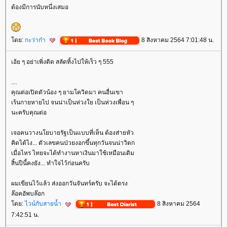
ต้องมีการนับหนึ่งเสมอ
ดย:
กะว่าก๋า
8 สิงหาคม 2564 7:01:48 น.
เฮ้ย ๆ อย่าเพิ่งติด สลัดทิ้งไปให้เร็ว ๆ 555
....
คุณต่อเปิดตัวน้อง ๆ ยามโควิดมา คนอื่นเขา
เร้นกายหายไป จนน่าเป็นห่วงใย เป็นห่วงเพื่อน ๆ
นะครับคุณต่อ
เจอคนวางนโยบายรัฐเป็นแบบที่เห็น ต้องส่ายหัว
คิดได้ไง... ตัวเลขคนป่วยงอกขึ้นทุกวันจนน่าวิตก
เมื่อไหร ไทยจะได้ทำงานหาเงินมาใช้เหมือนเดิม
สิ้นปีนี้คงยัง... ทำใจไว้ก่อนครับ
ผมเขียนไว้แล้ว ส่งออกวันจันทร์ครับ จะได้ตรง
ล๊อคอัพบล๊อก
ดย:
ไวน์กับสายน้ำ
8 สิงหาคม 2564
7:42:51 น.