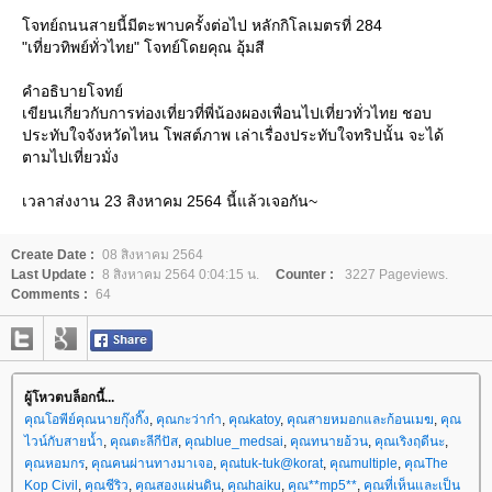
จทย์ถนนสายนี้มีตะพาบครั้งต่อไป หลักกิโลเมตรที่ 284
"เที่ยวทิพย์ทั่วไทย" โจทย์โดยคุณ อุ้มสี
คำอธิบายโจทย์
เขียนเกี่ยวกับการท่องเที่ยวที่พี่น้องผองเพื่อนไปเที่ยวทั่วไทย ชอบ
ประทับใจจังหวัดไหน โพสต์ภาพ เล่าเรื่องประทับใจทริปนั้น จะได้
ตามไปเที่ยวมั่ง
เวลาส่งงาน 23 สิงหาคม 2564 นี้แล้วเจอกัน~
Create Date :
08 สิงหาคม 2564
Last Update :
8 สิงหาคม 2564 0:04:15 น.
Counter :
3227 Pageviews.
Comments :
64
ผู้โหวตบล็อกนี้...
คุณโอพีย์คุณนายกุ๊งกิ๊ง
,
คุณกะว่าก๋า
,
คุณkatoy
,
คุณสายหมอกและก้อนเมฆ
,
คุณ
ไวน์กับสายน้ำ
,
คุณตะลีกีปัส
,
คุณblue_medsai
,
คุณทนายอ้วน
,
คุณเริงฤดีนะ
,
คุณหอมกร
,
คุณคนผ่านทางมาเจอ
,
คุณtuk-tuk@korat
,
คุณmultiple
,
คุณThe
Kop Civil
,
คุณชีริว
,
คุณสองแผ่นดิน
,
คุณhaiku
,
คุณ**mp5**
,
คุณที่เห็นและเป็น