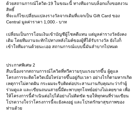
ด้วยสถานการณ์โควิด-19 ในขณะนี้ ทางทีมงานบล็อกแก็งขอสงวน
สิทธิ์
ที่จะแก้ไขเปลี่ยนแปลงรางวัลจากเดิมที่แจกเป็น Gift Card ของ
Central มูลค่าราคา 1,000.- บาท
เปลี่ยนเป็นการโอนเงินเข้าบัญชีผู้โชคดีแทน แต่มูลค่ารางวัลยังคง
เดิม โดยทีมงานจะทักไปทางหลังไมค์ของผู้ที่ได้รับรางวัล ยังไงก็
เข้าใจทีมงานด้วยนะเออ สถานการณ์แบบนี้มันลำบากไปหมด
ประกาศพิเศษ 2
สืบเนื่องจากสถานการณ์โควิดที่ทวีความรุนแรงมากขึ้น ผู้ดูแล
ครงการจะติดโควิดเมื่อไหร่อาจขึ้นอยู่กับเวลา อย่างไรก็ตามหากเกิด
เหตุการไม่คาดฝัน กระผมจะรีบติดต่อประสานงานกับคุณกะว่าก๋าผู้
ร่วมดูแล และเขียนถนนสายนี้มีตะพาบทุกโจทย์อย่างไม่เคยขาด เพื่อ
ห้โครงการนี้ดำเนินต่อไปได้อย่างไม่ติดขัด ขอให้ทุกคนที่ร่วมเขียน
ปรดวางใจว่าโครงการนี้จะยังคงอยู่ และโปรดรักษาสุขภาพของ
ท่านด้ว