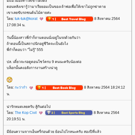
มีแมวมองทำให้เขาโด่งดัง
ตอนหลังเขารู้ว่ามาเรียยอมเป็นของเจ้าพ่อเพื่อให้เขาไม่ถูกฆ่าตา
เขาเลยขับรถชนต้นไม้ตายค่ะ
ดย:
tuk-tuk@korat
8 สิงหาคม 2564
17:08:34 น.
วันนี้น้องสาวพี่ก๋าก็ถามตอนนั่งอยู่ในรถด้วยกันว่า
ถ้าตอนนี้เป็นสถาปนิกอยู่ชีวิตจะเป็นยังไง
พี่ก๋าก็ตอบว่า "ไม่รู้" 555
ปล. เดี๋ยวจะรอดูตอนโชว์ครบ 9 คนนะครับน้องต่อ
บล็อกนั้นคงอลังการงานสร้างน่าดู
ดย:
กะว่าก๋า
8 สิงหาคม 2564 18:24:12
น.
น่ารักหมดเลยครับ สู้กันต่อไป
ดย:
The Kop Civil
8 สิงหาคม 2564
20:19:51 น.
มีย้อนความจากเอ็นทรี่ก่อนด้วย ย้อนไปไกลนะครับ สองปีที่แล้ว