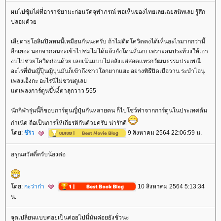
ผมไปซุ้มไผ่ที่อาราชิยามะก่อนวัดจุฬาภรณ์ พอเห็นของไทยเลยเฉยสนิทเลย รู้สึก
ปลอมด้ว
เสียดายโอลิมปิคหนนี้เหมือนกันนะครับ ถ้าไม่ติดโควิดคงได้เห็นอะไรมากกว่านี้
อีกเยอะ นอกจากคนจะเข้าไปชมไม่ได้แล้วยังโดนหั่นงบ เพราะคนประท้วงให้เอา
งบไปช่วยโควิดก่อนด้วย เลยเน้นแบบไม่อลังแต่สอดแทรกวัฒนธรรมประเพณี
อะไรที่มันญี่ปุ๊นญี่ปุ่นมันก็เข้าถึงชาวโลกยากแฮะ อย่างพิธีปิดเมื่อวาน ระบำไอนุ
เพลงเอ็งกะ อะไรนี่ไม่ชวนดูเล
ต่เพลงการ์ตูนขึ้นงี้ตาลุกวาว 555
นักกีฬารุ่นนี้ก็ชอบการ์ตูนญี่ปุ่นกันหลายคน ก็ไปโชว์ท่าจากการ์ตูนในประเทศต้น
กำเนิด ถือเป็นการให้เกียรติกันด้วยครับ น่ารักดี
ดย:
ชีริว
9 สิงหาคม 2564 22:06:59 น.
อรุณสวัสดิ์ครับน้องต่อ
ดย:
กะว่าก๋า
10 สิงหาคม 2564 5:13:34
น.
จุดเปลี่ยนแบบค่อยเป็นค่อยไปนี่มันค่อยยังชั่วนะ