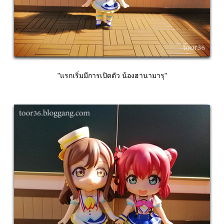
"แรกเริ่มมีการเปิดตัว น้องฮานามารุ"