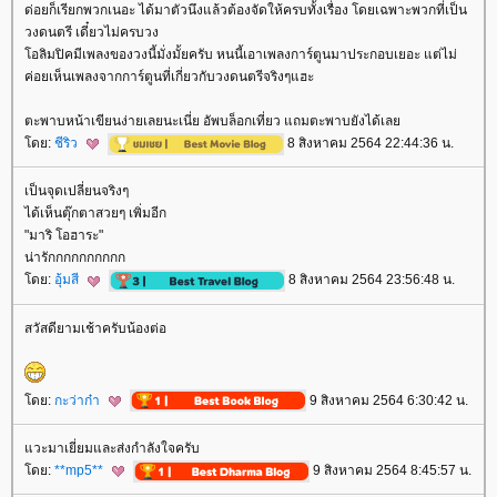
ด่อยก็เรียกพวกเนอะ ได้มาตัวนึงแล้วต้องจัดให้ครบทั้งเรื่อง โดยเฉพาะพวกที่เป็น
วงดนตรี เดี๋ยวไม่ครบวง
อลิมปิคมีเพลงของวงนี้มั่งมั้ยครับ หนนี้เอาเพลงการ์ตูนมาประกอบเยอะ แต่ไม่
ค่อยเห็นเพลงจากการ์ตูนที่เกี่ยวกับวงดนตรีจริงๆแฮะ
ตะพาบหน้าเขียนง่ายเลยนะเนี่ย อัพบล็อกเที่ยว แถมตะพาบยังได้เล
ดย:
ชีริว
8 สิงหาคม 2564 22:44:36 น.
เป็นจุดเปลี่ยนจริงๆ
ได้เห็นตุ๊กตาสวยๆ เพิ่มอีก
"มาริ โอฮาระ"
น่ารักกกกกกกกกก
ดย:
อุ้มสี
8 สิงหาคม 2564 23:56:48 น.
สวัสดียามเช้าครับน้องต่อ
ดย:
กะว่าก๋า
9 สิงหาคม 2564 6:30:42 น.
วะมาเยี่ยมและส่งกำลังใจครับ
ดย:
**mp5**
9 สิงหาคม 2564 8:45:57 น.