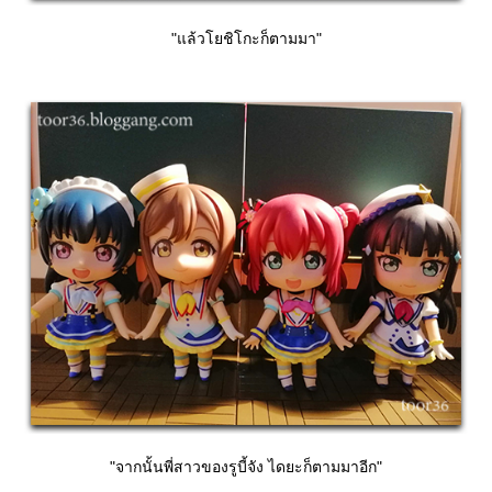
"แล้วโยชิโกะก็ตามมา"
"จากนั้นพี่สาวของรูบี้จัง ไดยะก็ตามมาอีก"