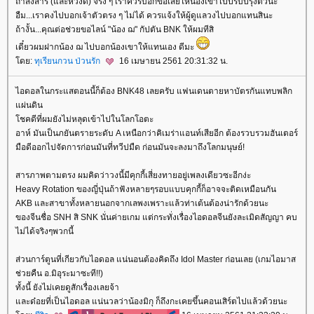
ถ้าสงสาร (และหวังดี) จริง ๆ เราควรบอกข้อเสียให้น้องเขาไปปรับปรุงตัวนะ
อืม...เราคงไปบอกเจ้าตัวตรง ๆ ไม่ได้ ควรแจ้งให้ผู้ดูแลวงไปบอกแทนสินะ
ถ้างั้น...คุณต่อช่วยขอไลน์ "น้อง ฌ" กัปตัน BNK ให้ผมทีสิ
เดี๋ยวผมฝากน้อง ฌ ไปบอกน้องเขาให้แทนเอง ดีมะ
ดย:
ทุเรียนกวน ป่วนรัก
16 เมษายน 2561 20:31:32 น.
ไอดอลในกระแสตอนนี้ก็ต้อง BNK48 เลยครับ แฟนเดนตายหาบัตรกันแทบพลิก
ผ่นดิน
ชคดีที่ผมยังไม่หลุดเข้าไปในโลกโอตะ
อาห์ มันเป็นภยันตรายระดับ A เหนือกว่าคิเมร่าแอนท์เสียอีก ต้องรวบรวมฮันเตอร์
มือดีออกไปจัดการก่อนมันที่ทวีปมืด ก่อนมันจะลงมาถึงโลกมนุษย์!
สารภาพตามตรง ผมคิดว่าวงนี้มีคุกกี้เสี่ยงทายอยู่เพลงเดียวซะอีกง่ะ
Heavy Rotation ของญี่ปุ่นถ้าฟังหลายๆรอบแบบคุกกี้ก็อาจจะติดเหมือนกัน
AKB และสาขาทั้งหลายนอกจากเลพงเพราะแล้วท่าเต้นต้องน่ารักด้วยนะ
ของจีนชื่อ SNH สิ SNK นั่นค่ายเกม แต่กระทั่งเรื่องไอดอลจีนยังละเมิดสัญญา คบ
ไม่ได้จริงๆพวกนี้
ส่วนการ์ตูนที่เกียวกับไอดอล แน่นอนต้องคิดถึง Idol Master ก่อนเลย (เกมไอมาส
ช่วยคืน อ.มิอุระมาซะที!!)
ทั้งนี้ ยังไม่เคยดูสักเรื่องเลยจ้า
ละด๋อยที่เป็นไอดอล แน่นวลว่าน้องมิกุ ก็ถึงกะเคยขึ้นคอนเสิร์ตไปแล้วด้วยนะ