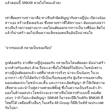
ล้วตอนนี้ SNK48 หายไปไหนแล้วล่ะ
เท่าที่ผมทราบข่าวมาคือ ทางจีนทำผิดสัญญากับทางญี่ปุ่น เปิดวงน้อง
สาวเอง สร้างเธียเตอร์เอง ซึ่งหลายข่าวที่ได้ทราบมา ต้องบอกเลยว่า
ทางจีนร้ายกาจอย่างมาก เลยโดนตัดออกจากการเป็นวงพี่น้อง คิดไป
ล้วก็น่าเศร้า ผมไปเห็นความเห็นของคนจีนอันนึงน่าสนใจ
"จากของแท้ กลายเป็นของก๊อป"
ถูกต้องครับ จากที่ทางญี่ปุ่นยอมรับ กลายเป็นโดนตัดออก มันน่าเศร้า
มากสำหรับแฟนๆ ด้วย ถึงจะเอาชื่อไปใช้ต่อก็ไม่มีประโยชน์เพราะ
ทางญี่ปุ่นตัดออกแล้ว แต่ที่น่าสงสารจริงๆ น่าจะเป็นน้องๆ ในวง
มากกว่า เข้าใจได้ครับว่านี่เป็นเรื่องของธุรกิจ ผู้บริหารของทางจีน
มองแต่ผลประโยชน์ระยะสั้น และการละเมิดสัญญา ทำให้เกิดความ
เสียหาย และนำไปสู่ความพ่ายแพ้ทั้งคู่ ซึ่งในความเป็นจริงแล้ว ถ้า
มองในด้านผลประโยชน์ระยะยาวทางจีนไม่ควรทำแบบนี้ ลองคิด
เล่นๆ ว่าถ้าไม่ละเมิดสัญญา SNK48 ก็อาจจะมีอีเว้นท์กับ BNK48 ที่
ไทยก็ได้ เหมือนที่วงอื่นๆ ในเครือ 48 Group ก็มีอีเว้นท์ข้ามประเทศ
กันไปมา