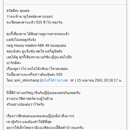
สวัสดีค่ะ คุณต่อ
ว่าจะเข้ามาดูโจทย์ตะพาบเฉยๆ
จะเขียนตะพาบแล้ว 555 ช้าไป สองวัน
คุกกี้เสี่ยงทาย ได้ยินผ่านหูมาหลายรอบแล้ว
ต่ยังไม่เคยดูจริงจัง
กดดู Heavy rotation ABK 48 ของคุณต่อ
ชอบจังค่ะ ดูแข็งขัน สดใส แต่ก็ดูมีพลัง
เลยได้ดู คุกกี้เสียงทายเวอร์ชั่น ญี่ปุ่น ต่อไปอีก
น่ารักดีค่ะ
เกือบดูยาวไป จนไม่ได้กลับมาโหวตเลยค่ะ
วันนี้ตะพาบจะเสร็จป่าวต้องลุ้นค่ะ 555
ดย: ann_shinchang (
ังไงก็ได้ว่ามาเล
) 15 เมษายน 2561 20:18:17 น.
ปีนี้พี่ก๋าอ่านปรัชญาจีนกับญี่ปุ่นเยอะพอๆกันเลยครับ
อ่านประวัติศาสตร์ควบคุู่ไปด้ว
จริงอย่างน้องต่อว่าไว้ครับ
เรื่องการฝึกฝนตนเองของคนญี่ปุ่นนี่น่าทึ่งมากๆ
เขาสู้จริงๆ และต้องทำให้ดีที่สุด
อยากให้เด็กไทยเรามีแนวคิดแบบนี้ติดตัวบ้างนะครับ