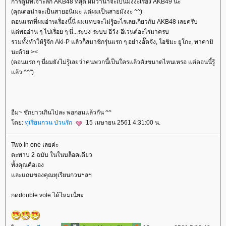
การ์ตูนที่เจาะลึก AKB48 ที่สุด ผมว่าน่าจะเป็นมังงะเรื่อง AKB49 นะ
(คุณต่อน่าจะเป็นสายอนิเมะ แต่ผมเป็นสายมังงะ ^^)
ตอนแรกที่ผมอ่านเรื่องนี้นี่ ผมแทบจะไม่รู้อะไรเลยเกี่ยวกับ AKB48 เลยครับ
ต่พออ่าน ๆ ไปเรื่อย ๆ นี่...ระบ่ง-ระบบ อีว้ง-อีเวนต์อะไรมาครบ
รวมทั้งทำให้รู้จัก Aki-P แล้วก็สมาชิกรุ่นแรก ๆ อย่างอั๊ตจัง, โอชิมะ ยูโกะ, ทาคามิ
นะด้วย ><
(ตอนแรก ๆ นี่ผมยังไม่รู้เลยว่าคนพวกนี้เป็นใครแล้วดังขนาดไหนเหรอ แต่ตอนนี้รู้
ล้ว ^^")
อืม~ ชักยาวเกินไปละ พอก่อนแล้วกัน ^^
ดย:
ทุเรียนกวน ป่วนรัก
15 เมษายน 2561 4:31:00 น.
Two in one เลยค่ะ
ตะพาบ 2 ฉบับ ในในบล็อคเดียว
ทั้งคุณคือเอง
ละแถมของคุณทุเรียนกวนฯลฯ
กดdouble vote ได้ไหมเนี่ยะ