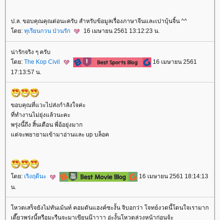
ป.ล. ขอบคุณคุณต่อนะครับ สำหรับข้อมูลเรื่องภาษาจีนและเปาบุ้นจิ้น ^^
ดย:
ทุเรียนกวน ป่วนรัก
16 เมษายน 2561 13:12:23 น.
น่ารักจริง ๆ ครับ
ดย:
The Kop Civil
16 เมษายน 2561
17:13:57 น.
ขอบคุณที่แวะไปส่งกำลังใจค่ะ
ที่ทำงานไม่ยุ่งแล้วนะคะ
พรุ่งนี้ถึง สิ้นเดือน พี่อ้อยุ่งมาก
ต่จะพยายามเข้ามาอ่านและ up บล็อค
ดย:
เริงฤดีนะ
16 เมษายน 2561 18:14:13
น.
หวตเสร็จยังไม่ทันเม้นท์ คอมดันแฮงค์ซะงั้น จิบอกว่า โจทย์งวดนี้โดนใจเรามาก
เดี๊ยวพรุ่งนี้หรือมะรืนจะมาเขียนน๊าาาา อ่ะงั้นโหวตล่วงหน้าก่อนจ้ะ