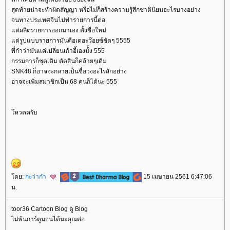
สุดท้ายน่าจะทำผิดสัญญา หรือไม่ก็สร้างความรู้สึกชาตินิยมอะไรบางอย่าง
จนทางประเทศจีนไม่ทำรายการนี้ต่อ
ต่ผลิตรายการออกมาเอง ตั้งชื่อใหม่
ต่รูปแบบรายการมันคือเดอะว๊อยซ์ชัดๆ 5555
พี่ก๋าว่ามันแค่เปลี่ยนเก้าอี้เองมัั้ง 555
กรรมการก็ชุดเดิม ตัดสินก็คล้ายๆเดิม
SNK48 ก็อาจจะกลายเป็นชื่อวงอะไรสักอย่าง
อาจจะเพิ่มสมาชิกเป็น 68 คนก็ได้นะ 555
หวตครับ
ดย:
กะว่าก๋า
15 เมษายน 2561 6:47:06
น.
toor36 Cartoon Blog ดู Blog
ไม่พ้นการ์ตูนจนได้นะคุณต่อ