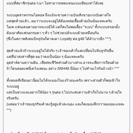
บบที่สมาชิกรุ่นต่อ ๆ มา ไม่สามารถทดแทนแบบเทียบเท่าได้เล
ระบบอุตสาหกรรมไอดอล ถึงแม้จะขายความบันเทิงขายแรงบันดาลใจ
ต่สุดท้ายแล้ว...ผมว่าระบบจะอยู่ได้ต้องหล่อเลี้ยงด้วยเงินนั่นแหละครับ
อเค แฟนเดนตายอาจจะเปย์ได้ แต่ก็คงไม่พอเลี้ยง "ระบบ" ทั้งระบบหรอกมั้ง
ต้องอาศัยแฟนธรรมดา ๆ ทั่ว ๆ ไปช่วยเปย์ระบบด้วยเหมือนกัน
(ซึ่งในสภาพสังคมปัจจุบันก็คาดเดา Loyalty ต่อ g48 ได้ลำบากอีก ^^")
สุดท้ายแล้วถ้าระบบอยู่ไม่ได้จริง ๆ เจ้าของเค้าก็แค่เปลี่ยนไปจับธุรกิจอื่น
ต่ที่น่าสงสารที่สุด ผมว่าคงเป็นน้อง ๆ นั่นแหละครับ
อุตส่าห์ตามความฝัน...เสียสละชีวิตส่วนตัวบางส่วน อาจจะเสียการเรียนด้ว
ถ้าโดนลอยแพนี่เคว้งเลยนะ อย่าง SNH48 นี่น้อง ๆ ไปทำอะไรกันบ้างน้า ^^"
ทั้งหมดที่เขียนมานี่ผมไม่ได้จะมองในแง่ร้ายนะครับ เพราะส่วนตัวก็พอเข้าใจ
ระบบอยู่
ต่เป็นห่วงและอยากให้น้อง ๆ รุ่นต่อ ๆ ไปประสบความสำเร็จไปนาน ๆ ด้วยใจ
จริงครับ
(แต่ผมว่าเจ้าของธุรกิจเค้าคงรู้อยู่แล้วล่ะเนอะ และก็คงมองลึกกว่าผมเยอะแหละ
^^)