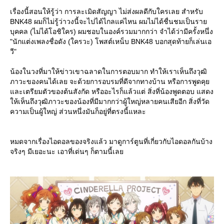
เรื่องนี้สอนให้รู้ว่า การละเมิดสัญญา ไม่ส่งผลดีกับใครเลย สำหรับ
BNK48 ผมก็ไม่รู้ว่าวงนี้จะไปได้ไกลแค่ไหน ผมไม่ได้ชื่นชมเป็นรา
บุคคล (ไม่ได้โอชิใคร) ผมชอบในองค์รวมมากกว่า จำได้ว่ามีครั้งหนึ่ง
"นักแต่งเพลงชื่อดัง (ใครวะ) โพสต์เหน็บ BNK48 บอกสุดท้ายก็เล่นเอ
วี"
น้องในวงที่มาให้ข่าวเขาฉลาดในการตอบมาก ทำให้เราเห็นถึงวุฒิ
ภาวะของคนได้เลย จะด้วยการอบรมที่ดีจากทางบ้าน หรือการพูดคุ
ละเตรียมตัวของต้นสังกัด หรืออะไรก็แล้วแต่ สิ่งที่น้องพูดตอบ แสดง
ห้เห็นถึงวุฒิภาวะของน้องที่มีมากกว่าผู้ใหญ่หลายคนเสียอีก สิ่งที่วัด
ความเป็นผู้ใหญ่ ส่วนหนึ่งมันก็อยู่ที่ตรงนี้แหละ
หมดจากเรื่องไอดอลของจริงแล้ว มาดูการ์ตูนที่เกี่ยวกับไอดอลกันบ้าง
จริงๆ มีเยอะนะ เอาที่เด่นๆ ก็ตามนี้เล