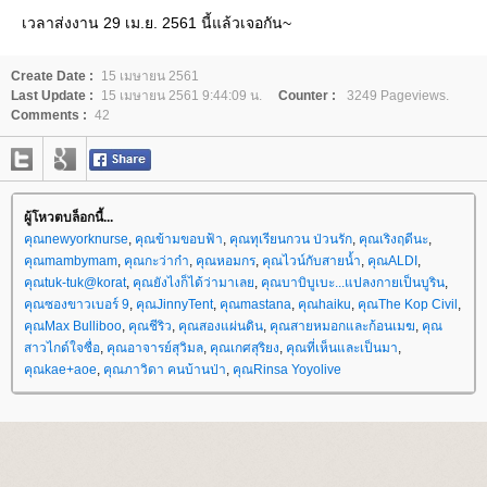
เวลาส่งงาน 29 เม.ย. 2561 นี้แล้วเจอกัน~
Create Date :
15 เมษายน 2561
Last Update :
15 เมษายน 2561 9:44:09 น.
Counter :
3249 Pageviews.
Comments :
42
ผู้โหวตบล็อกนี้...
คุณnewyorknurse
,
คุณข้ามขอบฟ้า
,
คุณทุเรียนกวน ป่วนรัก
,
คุณเริงฤดีนะ
,
คุณmambymam
,
คุณกะว่าก๋า
,
คุณหอมกร
,
คุณไวน์กับสายน้ำ
,
คุณALDI
,
คุณtuk-tuk@korat
,
คุณยังไงก็ได้ว่ามาเล
,
คุณบาบิบูเบะ...แปลงกายเป็นบูริน
,
คุณซองขาวเบอร์ 9
,
คุณJinnyTent
,
คุณmastana
,
คุณhaiku
,
คุณThe Kop Civil
,
คุณMax Bulliboo
,
คุณชีริว
,
คุณสองแผ่นดิน
,
คุณสายหมอกและก้อนเมฆ
,
คุณ
สาวไกด์ใจซื่อ
,
คุณอาจารย์สุวิมล
,
คุณเกศสุริยง
,
คุณที่เห็นและเป็นมา
,
คุณkae+aoe
,
คุณภาวิดา คนบ้านป่า
,
คุณRinsa Yoyolive