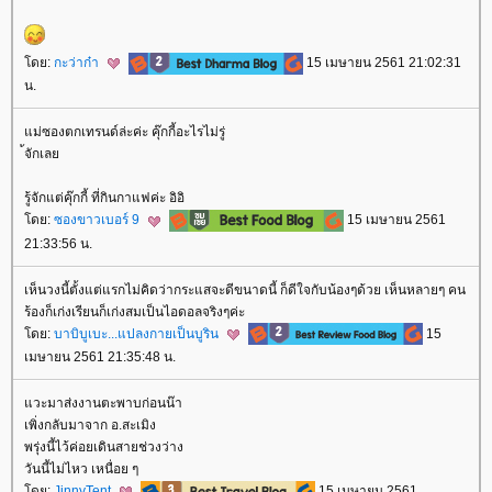
ดย:
กะว่าก๋า
15 เมษายน 2561 21:02:31
น.
ม่ซองตกเทรนด์ล่ะค่ะ คุ๊กกี้อะไรไม่รู่
้จักเล
รู้จักแต่คุ๊กกี้ ที่กินกาแฟค่ะ อิอิ
ดย:
ซองขาวเบอร์ 9
15 เมษายน 2561
21:33:56 น.
เห็นวงนี้ตั้งแต่แรกไม่คิดว่ากระแสจะดีขนาดนี้ ก็ดีใจกับน้องๆด้วย เห็นหลายๆ คน
ร้องก็เก่งเรียนก็เก่งสมเป็นไอดอลจริงๆค่ะ
ดย:
บาบิบูเบะ...แปลงกายเป็นบูริน
15
เมษายน 2561 21:35:48 น.
วะมาส่งงานตะพาบก่อนน๊า
เพิ่งกลับมาจาก อ.สะเมิง
พรุ่งนี้ไว้ค่อยเดินสายช่วงว่าง
วันนี้ไม่ไหว เหนื่อย ๆ
ดย:
JinnyTent
15 เมษายน 2561