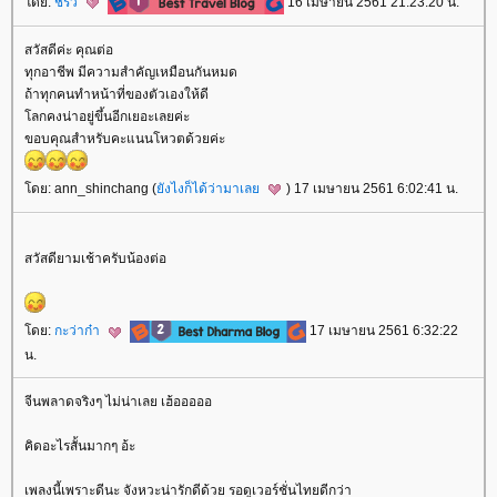
ดย:
ชีริว
16 เมษายน 2561 21:23:20 น.
สวัสดีค่ะ คุณต่อ
ทุกอาชีพ มีความสำคัญเหมือนกันหมด
ถ้าทุกคนทำหน้าที่ของตัวเองให้ดี
ลกคงน่าอยู่ขึ้นอีกเยอะเลยค่ะ
ขอบคุณสำหรับคะแนนโหวตด้วยค่ะ
ดย: ann_shinchang (
ังไงก็ได้ว่ามาเล
) 17 เมษายน 2561 6:02:41 น.
สวัสดียามเช้าครับน้องต่อ
ดย:
กะว่าก๋า
17 เมษายน 2561 6:32:22
น.
จีนพลาดจริงๆ ไม่น่าเลย เฮ้อออออ
คิดอะไรสั้นมากๆ อ้ะ
เพลงนี้เพราะดีนะ จังหวะน่ารักดีด้วย รอดูเวอร์ชั่นไทยดีกว่า