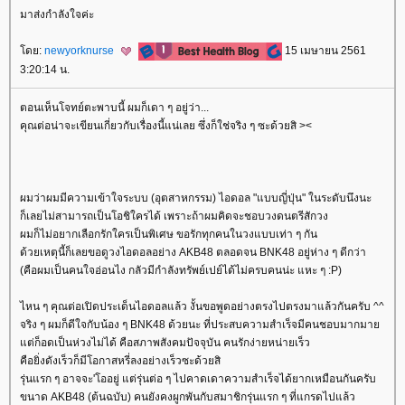
มาส่งกำลังใจค่ะ
ดย:
newyorknurse
15 เมษายน 2561
3:20:14 น.
ตอนเห็นโจทย์ตะพาบนี้ ผมก็เดา ๆ อยู่ว่า...
คุณต่อน่าจะเขียนเกี่ยวกับเรื่องนี้แน่เลย ซึ่งก็ใช่จริง ๆ ซะด้วยสิ ><
ผมว่าผมมีความเข้าใจระบบ (อุตสาหกรรม) ไอดอล "แบบญี่ปุ่น" ในระดับนึงนะ
ก็เลยไม่สามารถเป็นโอชิใครได้ เพราะถ้าผมคิดจะชอบวงดนตรีสักวง
ผมก็ไม่อยากเลือกรักใครเป็นพิเศษ ขอรักทุกคนในวงแบบเท่า ๆ กัน
ด้วยเหตุนี้ก็เลยขอดูวงไอดอลอย่าง AKB48 ตลอดจน BNK48 อยู่ห่าง ๆ ดีกว่า
(คือผมเป็นคนใจอ่อนไง กลัวมีกำลังทรัพย์เปย์ได้ไม่ครบคนน่ะ แหะ ๆ :P)
ไหน ๆ คุณต่อเปิดประเด็นไอดอลแล้ว งั้นขอพูดอย่างตรงไปตรงมาแล้วกันครับ ^^
จริง ๆ ผมก็ดีใจกับน้อง ๆ BNK48 ด้วยนะ ที่ประสบความสำเร็จมีคนชอบมากมา
ต่ก็อดเป็นห่วงไม่ได้ คือสภาพสังคมปัจจุบัน คนรักง่ายหน่ายเร็ว
คือยิ่งดังเร็วก็มีโอกาสหรี่ลงอย่างเร็วซะด้วยสิ
รุ่นแรก ๆ อาจจะ'โออยู่ แต่รุ่นต่อ ๆ ไปคาดเดาความสำเร็จได้ยากเหมือนกันครับ
ขนาด AKB48 (ต้นฉบับ) คนยังคงผูกพันกับสมาชิกรุ่นแรก ๆ ที่แกรดไปแล้ว