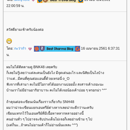
22:00:59 น.
สวัสดียามเช้าครับน้องต่อ
ดย:
กะว่าก๋า
16 เมษายน 2561 6:37:31
น.
ผมไม่ได้ติดตามดู BNK48 เลยครับ
ก็เลยไม่รู้เลยว่าแต่ละคนเป็นยังไง มีจุดเด่นอะไร และนิสัยเป็นไงบ้าง
ว่าแต่...มีคนที่คุณต่อแอนตี้ด้วยเหรอนี่ o_O
ฟังจากที่เล่ามา คงไม่มีโอกาสได้ออกงานบ่อยมั้ง สงสารเค้าเถอะนะ
บ้านเราไม่มีย่านอากิฮาบาระ คงไม่ได้เจอน้องเค้าบ่อย ๆ หรอกน่า ^^"
ถ้าคุณต่อจะเขียนเน้นเรื่องราวเกี่ยวกับ SNH48
ผมว่าน่าจะเขียนแยกเอนทรีย์ต่างหากเลยน่าจะดีกว่านะครับ
เขียนแทรกไว้ในเอนทรีย์ที่มีเนื้อหาหลากหลายอย่างนี้
คนอ่านทั่ว ๆ ไปอาจจะจับประเด็นไม่เจอก็เลยอ่านข้าม ๆ ไป
(แต่ก็นะ...ถ้าคนไม่อานเค้าก็ไม่อ่านนั่นแหละ ^^")