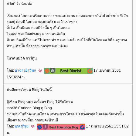
สวัสดี จ้ะ น้องต่อ
เรื่องของ ไอดอล หรือแบบอย่าง ของแต่ละคน ย่อมแตกต่างกันไป อย่างต่อ ยังวั
รุ่นอยู่ ย่อมมี ไอดอล ของคนดัง และถ้าเราชอบ
สิ่งใด เป็นพิเศษ ย่อมมีสิ่งนั้น ๆ เป็นไอดอล
ไอดอล ของวัยอย่างครู ดารา คนดังใน
สังคม ก็คงมีบ้าง แต่ก็ไม่มากเท่า พ่อแม่ แน่จ้ะ จะมีอีกที่เป็นไอดอล ก็คือ ครู บาง
ท่าน เท่านั้น ที่รองลงมาจากพ่อแม่ น่ะนะ
หวดหมวด การ์ตูน
ดย:
อาจารย์สุวิมล
17 เมษายน 2561
15:16:24 น.
บันทึกการโหวต Blog ในวันนี้
ผู้เขียน Blog หมวดเนื้อหา Blog ได้รับโหวต
toor36 Cartoon Blog ดู Blog
ระบบจะบันทึกคะแนนโหวต เฉพาะการโหวต 10 ครั้งล่าสุดในแต่ละวันเท่านั้น
เสียงเพลงกระหึ่มมากเลยค่ะบ้านนี้
ดย:
เกศสุริยง
17 เมษายน 2561 15:51:02
น.