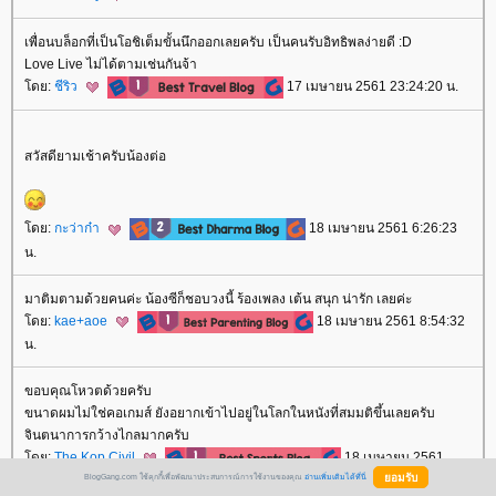
เพื่อนบล็อกที่เป็นโอชิเต็มขั้นนึกออกเลยครับ เป็นคนรับอิทธิพลง่ายดี :D
Love Live ไม่ได้ตามเช่นกันจ้า
ดย:
ชีริว
17 เมษายน 2561 23:24:20 น.
สวัสดียามเช้าครับน้องต่อ
ดย:
กะว่าก๋า
18 เมษายน 2561 6:26:23
น.
มาติมตามด้วยคนค่ะ น้องซีก็ชอบวงนี้ ร้องเพลง เต้น สนุก น่ารัก เลยค่ะ
ดย:
kae+aoe
18 เมษายน 2561 8:54:32
น.
ขอบคุณโหวตด้วยครับ
ขนาดผมไม่ใช่คอเกมส์ ยังอยากเข้าไปอยู่ในโลกในหนังที่สมมติขึ้นเลยครับ
จินตนาการกว้างไกลมากครับ
ดย:
The Kop Civil
18 เมษายน 2561
BlogGang.com ใช้คุกกี้เพื่อพัฒนาประสบการณ์การใช้งานของคุณ
อ่านเพิ่มเติมได้ที่นี่
13:11:08 น.