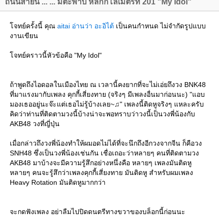
ถนนสายนี้ ... ... มีตะพาบ หลักกิโลเมตรที่ 201 "My Idol"
จทย์ครั้งนี้ คุณ
aitai อ่านว่า อะอิไต้
เป็นคนกำหนด ไม่จำกัดรูปแบบ
งานเขียน
จทย์คราวนี้หัวข้อคือ "My Idol"
ถ้าพูดถึงไอดอลในเมืองไทย ณ เวลานี้คงยากที่จะไม่เอ่ยถึงวง BNK48
ที่มาแรงมากับเพลง คุกกี้เสี่ยงทาย (จริงๆ มีเพลงอื่นมาก่อนนะ) "แอบ
มองเธออยู่นะจ๊ะแต่เธอไม่รู้บ้างเลย~♫" เพลงนี้ติดหูจริงๆ แหละครับ
คิดว่าท่านที่ติดตามวงนี้บ้างน่าจะพอทราบว่าวงนี้เป็นวงพี่น้องกับ
AKB48 วงที่ญี่ปุ่น
เมื่อกล่าวถึงวงพี่น้องทำให้ผมอดไม่ได้ที่จะนึกถึงอีกวงจากจีน ก็คือวง
SNH48 ซึ่งเป็นวงพี่น้องเช่นกัน เชื่อเถอะว่าหลายๆ คนที่ติดตามวง
AKB48 มาบ้างจะมีความรู้สึกอย่างหนึ่งคือ หลายๆ เพลงมันติดหู
หลายๆ คนจะรู้สึกว่าเพลงคุกกี้เสี่ยงทาย มันติดหู สำหรับผมเพลง
Heavy Rotation มันติดหูมากกว่า
จะกดฟังเพลง อย่าลืมไปปิดดนตรีทางขวาของบล็อกนี้ก่อนนะ