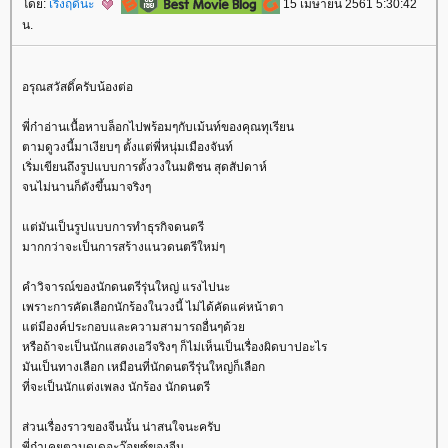
ดย:
เริงฤดีนะ
15 เมษายน 2561 5:30:42
น.
อรุณสวัสดิ์ครับน้องต่อ
พี่ก๋าอ่านเนื้อหาบล็อกไปพร้อมๆกับเม้นท์ของคุณทุเรียน
ตามดูวงนี้มาเงียบๆ ตั้งแต่พี่หนุ่มเมืองจันท์
เริ่มเขียนถึงรูปแบบการตั้งวงในมติชน สุดสัปดาห์
จนไม่นานก็ดังขึ้นมาจริงๆ
ต่มันเป็นรูปแบบการทำธุรกิจดนตรี
มากกว่าจะเป็นการสร้างแนวดนตรีใหม่ๆ
คำวิจารณ์ของนักดนตรีรุ่นใหญ่ แรงไปนะ
เพราะการคัดเลือกนักร้องในวงนี้ ไม่ได้คัดแค่หน้าตา
ต่มีองค์ประกอบและความสามารถอื่นๆด้ว
หรือถ้าจะเป็นนักแสดงเอวีจริงๆ ก็ไม่เห็นเป็นเรื่องผิดบาปอะไร
มันเป็นทางเลือก เหมือนที่นักดนตรีรุ่นใหญ่ก็เลือก
ที่จะเป็นนักแต่งเพลง นักร้อง นักดนตรี
ส่วนเรื่องราวของจีนนั้น น่าสนใจนะครับ
พี่ก๋าเคยตามดูเดอะว๊อยซ์ของจีน