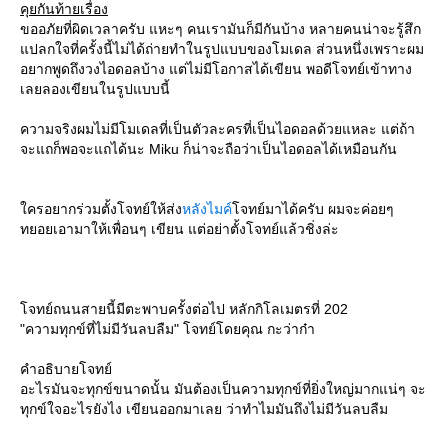
คุยกันท้ายเรื่อง
ขออภัยที่ผิดเวลาครับ แหะๆ คนเรามันก็มีกันบ้าง หลายคนน่าจะรู้สึก
ปลกใจที่ครั้งนี้ไม่ได้ถ่ายทำในรูปแบบของโมเดล ส่วนหนึ่งเพราะผม
อยากพูดถึงวงไอดอลบ้าง แต่ไม่มีโอกาสได้เขียน พอดีโจทย์เข้าทาง
เลยลองเขียนในรูปแบบนี้
ความจริงผมไม่มีโมเดลที่เป็นตัวละครที่เป็นไอดอลด้วยแหละ แต่ถ้า
จะแถก็พอจะแถได้นะ Miku ก็น่าจะถือว่าเป็นไอดอลได้เหมือนกัน
ครอยากร่วมตั้งโจทย์ให้ส่ง
หลังไมค์
จทย์มาได้ครับ ผมจะค่อยๆ
ทยอยเอามาให้เพื่อนๆ เขียน แต่อย่าตั้งโจทย์แล้วชิ่งล่ะ
จทย์ถนนสายนี้มีตะพาบครั้งต่อไป หลักกิโลเมตรที่ 202
"ความทุกข์ที่ไม่มีวันลบลืม" โจทย์โดยคุณ กะว่าก๋า
คำอธิบายโจทย์
อะไรมันจะทุกข์ขนาดนั้น มันต้องเป็นความทุกข์ที่ยิ่งใหญ่มากแน่ๆ จะ
ทุกข์ใจอะไรยังไง เขียนออกมาเลย ว่าทำไมมันถึงไม่มีวันลบลืม