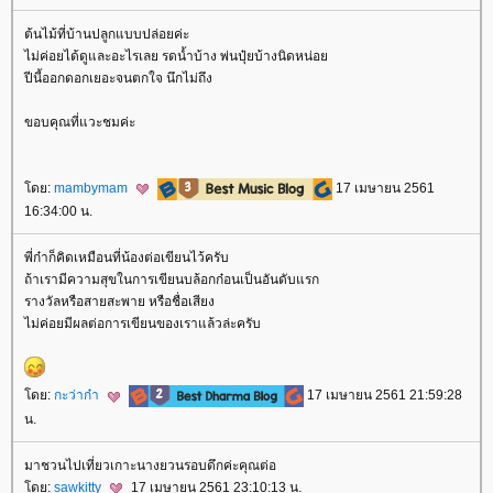
ต้นไม้ที่บ้านปลูกแบบปล่อยค่ะ
ไม่ค่อยได้ดูและอะไรเลย รดน้ำบ้าง พ่นปุ๋ยบ้างนิดหน่อ
ปีนี้ออกดอกเยอะจนตกใจ นึกไม่ถึง
ขอบคุณที่แวะชมค่ะ
ดย:
mambymam
17 เมษายน 2561
16:34:00 น.
พี่ก๋าก็คิดเหมือนที่น้องต่อเขียนไว้ครับ
ถ้าเรามีความสุขในการเขียนบล้อกก๋อนเป็นอันดับแรก
รางวัลหรือสายสะพาย หรือชื่อเสียง
ไม่ค่อยมีผลต่อการเขียนของเราแล้วล่ะครับ
ดย:
กะว่าก๋า
17 เมษายน 2561 21:59:28
น.
มาชวนไปเที่ยวเกาะนางยวนรอบดึกค่ะคุณต่อ
ดย:
sawkitty
17 เมษายน 2561 23:10:13 น.