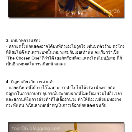
3. บทบาทการแสดง
- หลายครั้งนักแสดงอาจได้บทที่ตัวเองไม่ถูกใจ เช่นบทตัวร้าย ตัวโกง
ที่นิสัยไม่ดี แต่เพราะบทนั้นเหมาะสมกับเธอเท่านั้น จะเรียกว่าเป็น
"The Chosen One" ก็ว่าได้ เธอก็พร้อมที่จะแสดงโดยไม่ปฏิเสธ นี่ก็
เป็นอีกเหตุผลในการเลือกนักแสดง
4. ปัญหาเกี่ยวกับการถ่ายทำ
- บ่อยครั้งบทที่ได้วางไว้ไม่สามารถนำไปใช้ได้จริง เนื่องจากติด
ปัญหาในการถ่ายทำ อุปกรณ์ประกอบฉากที่ไม่พร้อม รวมไปถึงเวลา
ละสถานที่ในการถ่ายทำที่ไม่เอื้ออำนวย ทำให้ต้องเปลี่ยนบทอย่าง
กระทันหัน ก็เป็นสาเหตุสำคัญในการเลือกนักแสดงเช่นกัน