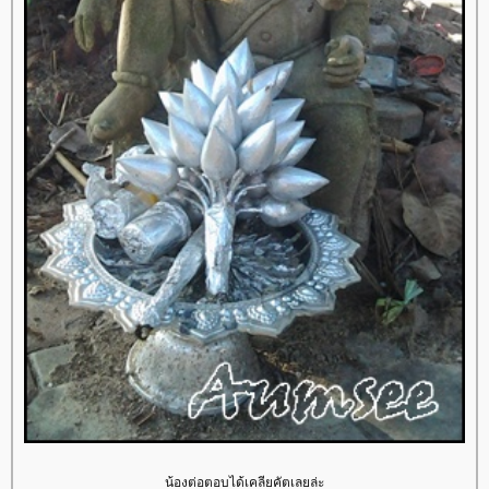
น้องต่อตอบได้เคลียคัตเลยล่ะ