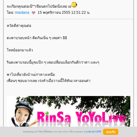
จะเรียกคุณต่อเน๊**เขียนตกไปนิดนึงเลย เ
ดย:
mastana
15 พฤศจิกายน 2555 12:51:22 น.
หวัดดีค่าคุณต่อ
ตะพาบรอบหน้า คิดกันเนิ่น ๆ เลยค่า อิอิ
จทย์ออกมาแล้ว
รินตะพาบรอบนี้มุขแป๊ก ๆ เลยเปลี่ยนบล็อกกันดีกว่าค่า แหะๆ
พาไปเที่ยวยังบ้านเ่ก่าทางเหนือ
เพื่อนๆ ชอบมากเลย เร่งทำเมื่อวานนี้ให้ทันเวลาออนค่า
BlogGang.com ใช้คุกกี้เพื่อพัฒนาประสบการณ์การใช้งานของคุณ
อ่านเพิ่มเติมได้ที่นี่