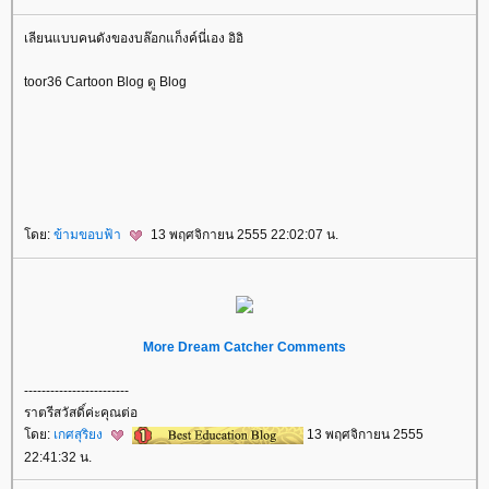
เลียนแบบคนดังของบล๊อกแก็งค์นี่เอง อิอิ
toor36 Cartoon Blog ดู Blog
ดย:
ข้ามขอบฟ้า
13 พฤศจิกายน 2555 22:02:07 น.
More Dream Catcher Comments
------------------------
ราตรีสวัสดิ์ค่ะคุณต่อ
ดย:
เกศสุริยง
13 พฤศจิกายน 2555
22:41:32 น.