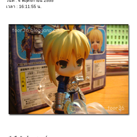
วันที่ : 4 พฤศจิกายน 2555
เวลา : 16:11:55 น.