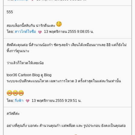
555
สองบล็อกนี้สลับกัน น่ารักดีนะคะ
ดย:
สาวไกด์ใจซื่อ
13 พฤศจิกายน 2555 9:08:05 น.
สัสดีค่ะคุณต่อ นี่สำนวนน้องก๋า ชัดๆเลยจ้า เลียนได้เหมือนมากเลย อิอิ แต่ก็ยังไม่
ทิ้งการ์ตูนเนาะ
ว่าแล้วก็โหวตให้เลยเน้อ
toor36 Cartoon Blog ดู Blog
ระบบจะบันทึกคะแนนโหวต เฉพาะการโหวต 3 ครั้งล่าสุดในแต่ละวันเท่านั้น
ดย:
กิ่งฟ้า
13 พฤศจิกายน 2555 9:29:51 น.
สวัสดีค่ะ
อย่างที่คุณกิ่ง บอกค่ะ สำนวนคุณก๋า แต่พล๊อต และ รูปประกอบ ยังคงเป็นคุณต่อ