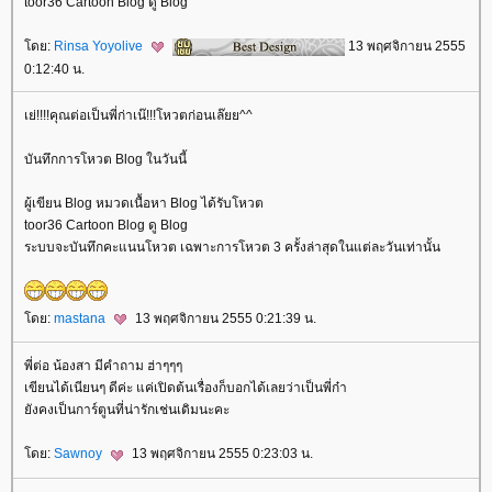
toor36 Cartoon Blog ดู Blog
ดย:
Rinsa Yoyolive
13 พฤศจิกายน 2555
0:12:40 น.
เย่!!!!คุณต่อเป็นพี่ก่าเน๊!!!โหวตก่อนเล๊ยย^^
บันทึกการโหวต Blog ในวันนี้
ผู้เขียน Blog หมวดเนื้อหา Blog ได้รับโหวต
toor36 Cartoon Blog ดู Blog
ระบบจะบันทึกคะแนนโหวต เฉพาะการโหวต 3 ครั้งล่าสุดในแต่ละวันเท่านั้น
ดย:
mastana
13 พฤศจิกายน 2555 0:21:39 น.
พี่ต่อ น้องสา มีคำถาม ฮ่าๆๆๆ
เขียนได้เนียนๆ ดีค่ะ แค่เปิดต้นเรื่องก็บอกได้เลยว่าเป็นพี่ก๋า
ังคงเป็นการ์ตูนที่น่ารักเช่นเดิมนะคะ
ดย:
Sawnoy
13 พฤศจิกายน 2555 0:23:03 น.