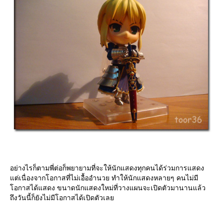
อย่างไรก็ตามพี่ต่อก็พยายามที่จะให้นักแสดงทุกคนได้ร่วมการแสดง
ต่เนื่องจากโอกาสที่ไม่เอื้ออำนวย ทำให้นักแสดงหลายๆ คนไม่มี
อกาสได้แสดง ขนาดนักแสดงใหม่ที่วางแผนจะเปิดตัวมานานแล้ว
ถึงวันนี้ก็ยังไม่มีโอกาสได้เปิดตัวเล