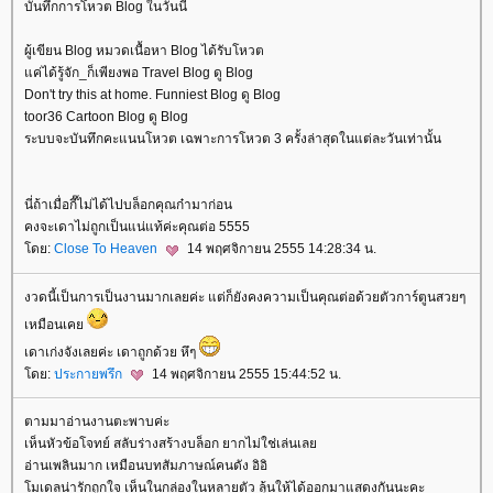
บันทึกการโหวต Blog ในวันนี้
ผู้เขียน Blog หมวดเนื้อหา Blog ได้รับโหวต
ค่ได้รู้จัก_ก็เพียงพอ Travel Blog ดู Blog
Don't try this at home. Funniest Blog ดู Blog
toor36 Cartoon Blog ดู Blog
ระบบจะบันทึกคะแนนโหวต เฉพาะการโหวต 3 ครั้งล่าสุดในแต่ละวันเท่านั้น
นี่ถ้าเมื่อกี๊ไม่ได้ไปบล็อกคุณก๋ามาก่อน
คงจะเดาไม่ถูกเป็นแน่แท้ค่ะคุณต่อ 5555
ดย:
Close To Heaven
14 พฤศจิกายน 2555 14:28:34 น.
งวดนี้เป็นการเป็นงานมากเลยค่ะ แต่ก็ยังคงความเป็นคุณต่อด้วยตัวการ์ตูนสวยๆ
เหมือนเค
เดาเก่งจังเลยค่ะ เดาถูกด้วย หึๆ
ดย:
ประกายพรึก
14 พฤศจิกายน 2555 15:44:52 น.
ตามมาอ่านงานตะพาบค่ะ
เห็นหัวข้อโจทย์ สลับร่างสร้างบล็อก ยากไม่ใช่เล่นเล
อ่านเพลินมาก เหมือนบทสัมภาษณ์คนดัง อิอิ
มเดลน่ารักถูกใจ เห็นในกล่องในหลายตัว ลุ้นให้ได้ออกมาแสดงกันนะคะ