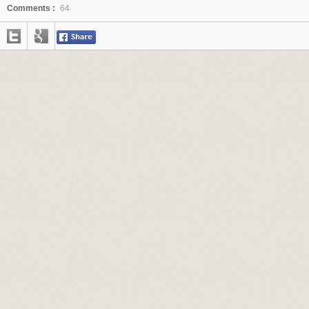
Comments :
64