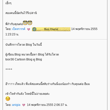
เอิ้กๆ
สองคนนี้นัดกันไว้รึเปล่านิ
พี่ก๋ากับคุณต่อ
ดย:
เป็ดสวรรค์
14 พฤศจิกายน 2555
1:23:23 น.
บันทึกการโหวต Blog ในวันนี้
ผู้เขียน Blog หมวดเนื้อหา Blog ได้รับโหวต
toor36 Cartoon Blog ดู Blog
++++
อ๊าาาา เก็ทแล้ว ที่แท้สองคนนี้สลับร่างกันนี่เองน้องก๋า กับคุณต่อ อืมม
เข้าใจทำกันจัง โจทย์นี้ไม่ง่ายเลยค่ะ
ดย:
anigia
14 พฤศจิกายน 2555 2:06:37 น.