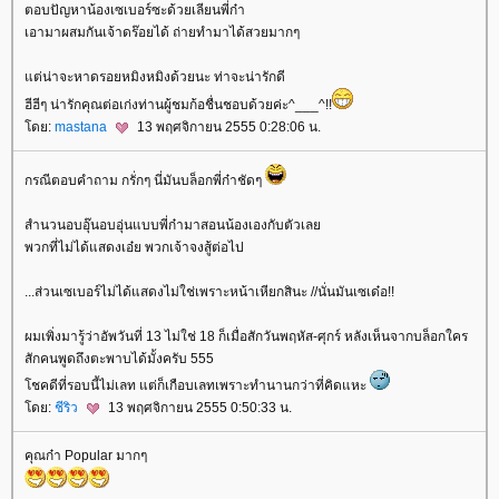
ตอบปัญหาน้องเซเบอร์ซะด้วยเลียนพี่ก๋า
เอามาผสมกันเจ้าดร๊อยได้ ถ่ายทำมาได้สวยมากๆ
ต่น่าจะหาดรอยหมิงหมิงด้วยนะ ท่าจะน่ารักดี
ฮีฮีๆ น่ารักคุณต่อเก่งท่านผู้ชมก้อชื่นชอบด้วยค่ะ^___^!!
ดย:
mastana
13 พฤศจิกายน 2555 0:28:06 น.
กรณีตอบคำถาม กรั่กๆ นี่มันบล็อกพี่ก๋าชัดๆ
สำนวนอบอุ๊นอบอุ่นแบบพี่ก๋ามาสอนน้องเองกับตัวเล
พวกที่ไม่ได้แสดงเอ๋ย พวกเจ้าจงสู้ต่อไป
...ส่วนเซเบอร์ไม่ได้แสดงไม่ใช่เพราะหน้าเหียกสินะ //นั่นมันเซเด๋อ!!
ผมเพิ่งมารู้ว่าอัพวันที่ 13 ไม่ใช่ 18 ก็เมื่อสักวันพฤหัส-ศุกร์ หลังเห็นจากบล็อกใคร
สักคนพูดถึงตะพาบได้มั้งครับ 555
ชคดีที่รอบนี้ไม่เลท แต่ก็เกือบเลทเพราะทำนานกว่าที่คิดแหะ
ดย:
ชีริว
13 พฤศจิกายน 2555 0:50:33 น.
คุณก๋า Popular มากๆ