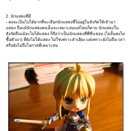
2. นักแสดงที่มี
- คงจะเป็นไปได้ยากที่จะเลือกนักแสดงที่ไม่อยู่ในสังกัดให้เข้ามา
สดง ถึงแม้นักแสดงคนนั้นจะเหมาะสมแค่ไหนก็ตาม นักแสดงใน
สังกัดถึงแม้จะไม่ได้แสดง ก็ถือว่าเป็นนักแสดงที่พี่ชื่นชอบ (ไม่งั้นคงไม่
ซื้อตัวมา) ที่ยังไม่ได้แสดง ไม่ใช่เพราะลำเอียง แต่เพราะยังไม่ถึงเวลา
หรือยังไม่ถึงโอกาสที่เหมาะสม