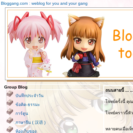
Bloggang.com : weblog for you and your gang
Group Blog
ถนนสายนี้ ... 
บันทึกประจำวัน
จทย์ครั้งนี้ คุ
ข้อคิด-ธรรมะ
จทย์คราวนี้หัว
การ์ตูน
ภาษาจีน ( 汉语 )
หลายคนเมื่อเห็
ห้องเก็บของ