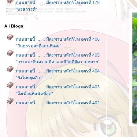
ถนนสายนี้ ... ... มีตะพาบ หลักกิโลเมตรที่ 178
"พรสวรรค์"
All Blogs
ถนนสายนี้ ... ... มีตะพาบ หลักกิโลเมตรที่ 406
"วันธรรมดาที่แสนพิเศษ"
ถนนสายนี้ ... ... มีตะพาบ หลักกิโลเมตรที่ 405
"การแบ่งปันความคิด และชีวิตที่มีความหมาย"
ถนนสายนี้ ... ... มีตะพาบ หลักกิโลเมตรที่ 404
"ยังไม่หยุดอีก"
ถนนสายนี้ ... ... มีตะพาบ หลักกิโลเมตรที่ 403
"ถึงเพื่อนที่สนิทที่สุด"
ถนนสายนี้ ... ... มีตะพาบ หลักกิโลเมตรที่ 402
"ชีวิตคือคู่ตรงข้ามของความตาย"
ถนนสายนี้ ... ... มีตะพาบ หลักกิโลเมตรที่ 401
"ไม่เข็ด"
ถนนสายนี้ ... ... มีตะพาบ หลักกิโลเมตรที่ 400