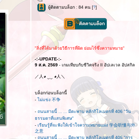
ผู้ติดตามบล็อก : 84 คน [
?
]
"สิ่งที่ได้มาด้วยวิธีการที่ผิด ย่อมไร้ซึ่งความหมาย"
-:-UPDATE-:-
9 ส.ค. 2569
- เกมเทียบกับชีวิตจริง II อัปเลเวล อัปสกิล
／人◕ ‿‿ ◕人＼
บล็อกก่อนบล็อกนี้
-
ไม่แข่ง 不争
-
ถนนสายนี้ ... ... มีตะพาบ หลักกิโลเมตรที่ 406 "วัน
ธรรมดาที่แสนพิเศษ"
-
เรียนรู้ที่จะฟังให้เข้าใจความหมายแฝง 学会听懂与外
之意
-
ถนนสายนี้ ... ... มีตะพาบ หลักกิโลเมตรที่ 405 "การ