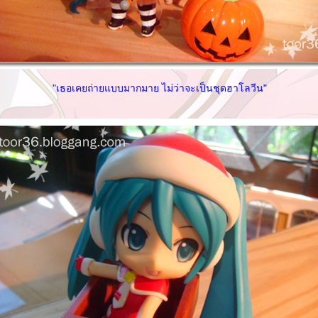
"เธอเคยถ่ายแบบมากมาย ไม่ว่าจะเป็นชุดฮาโลวีน"