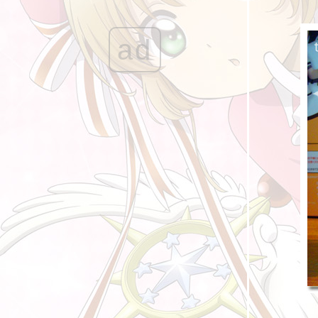
"แทนความคิดถึง"
ถนนสายนี้ ... ... มีตะพาบ หลักกิโลเมตรที่ 399
ad
"เพลงประจำตัว"
ถนนสายนี้ ... ... มีตะพาบ หลักกิโลเมตรที่ 398
"ความสุขในทุกเช้า"
ถนนสายนี้ ... ... มีตะพาบ หลักกิโลเมตรที่ 397
"คำตอบที่ยังไม่ชัดเจน"
ถนนสายนี้ ... ... มีตะพาบ หลักกิโลเมตรที่ 396
"รอบกองไฟ"
ถนนสายนี้ ... ... มีตะพาบ หลักกิโลเมตรที่ 395
"การเติบโตหลังเกิดบาดแผลในชีวิต"
ถนนสายนี้ ... ... มีตะพาบ หลักกิโลเมตรที่ 394
"เลือกตั้ง"
ถนนสายนี้ ... ... มีตะพาบ หลักกิโลเมตรที่ 393
"ภาพถ่ายที่บ่งบอกความเป็นตัวคุณ"
ถนนสายนี้ ... ... มีตะพาบ หลักกิโลเมตรที่ 392
"ขอบคุณที่ไม่ยอมแพ้"