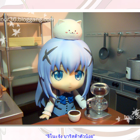
"จิโนะจัง บาริสต้าตัวน้อย"