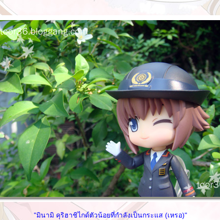
"มินามิ คุริฮาชิไกด์ตัวน้อยที่กำลังเป็นกระแส (เหรอ)"