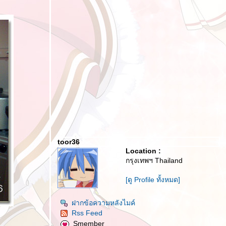
toor36
Location :
กรุงเทพฯ Thailand
[ดู Profile ทั้งหมด]
ฝากข้อความหลังไมค์
Rss Feed
Smember