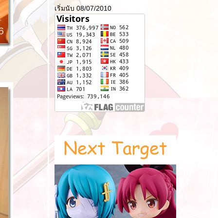
เริ่มนับ 08/07/2010