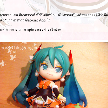
าพวกเขา/เธอ มีพรสวรรค์ ซึ่งก็ไม่ผิดนัก แต่ในความเป็นจริงพรสวรรค์ที่ว่าคื
ุจังกันว่าพรสวรรค์ของเธอ คืออะไร
่างๆ มากมาย เรามาดูกันว่าเธอทำอะไรบ้าง