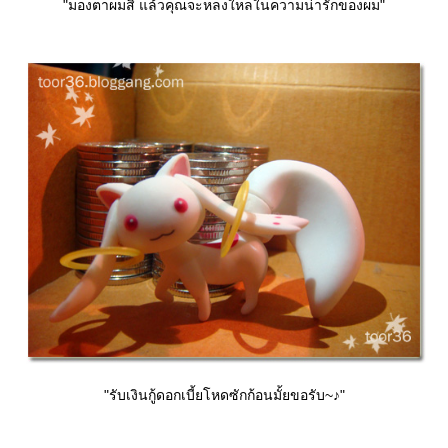
"มองตาผมสิ แล้วคุณจะหลงใหลในความน่ารักของผม"
"รับเงินกู้ดอกเบี้ยโหดซักก้อนมั้ยขอรับ~♪"