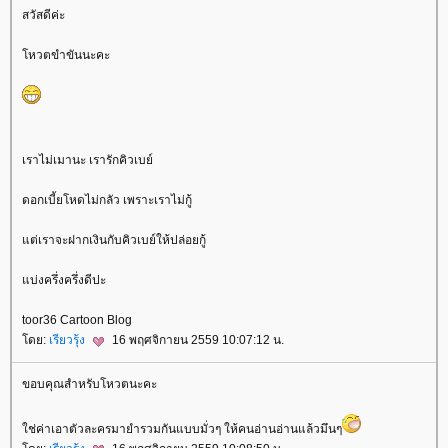
สวัสดีค่ะ
หวตขำขันนะคะ
เราไม่เมานะ เรารักคิวเบย์
ดอกเบี้ยโหดไม่กลัว เพราะเราไม่กู้
ต่เราจะฝากเงินกับคิวเบย์ให้ปล่อยกู้
บ่งครึ่งครึ่งดีปะ
toor36 Cartoon Blog
ดย:
เรียวรุ้ง
16 พฤศจิกายน 2559 10:07:12 น.
ขอบคุณสำหรับโหวตนะคะ
ช่ค่าเอาตัวละครมายำรวมกันแบบมั่วๆ ให้คนอ่านอ่านแล้วมึนๆ