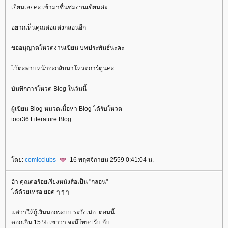
เยี่ยมเลยค่ะ เข้ามาชื่นชมงานเขียนค่ะ
อยากเห็นคุณต่อแต่งกลอนอีก
ขออนุญาตโหวตงานเขียน บทประพันธ์นะคะ
ไว้ตะพาบหน้าจะกลับมาโหวตการ์ตูนค่ะ
บันทึกการโหวต Blog ในวันนี้
ผู้เขียน Blog หมวดเนื้อหา Blog ได้รับโหวต
toor36 Literature Blog
ดย:
comicclubs
16 พฤศจิกายน 2559 0:41:04 น.
ฮ้า คุณต่อร้อยเรียงหนังสือเป็น "กลอน"
ได้ด้วยเหรอ ยอด ๆ ๆ ๆ
ต่ว่าให้กู้เงินนอกระบบ ระวังเน่อ..ตอนนี้
ดอกเกิน 15 % เขาว่า จะมีโทษปรับ กับ