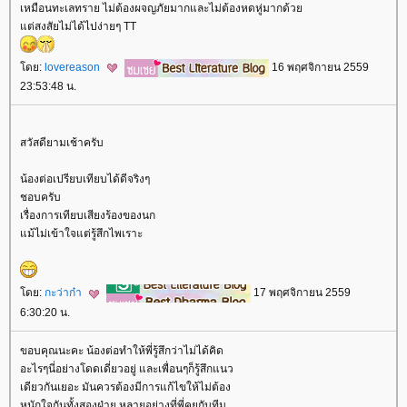
เหมือนทะเลทราย ไม่ต้องผจญภัยมากและไม่ต้องหดหู่มากด้ว
ต่สงสัยไม่ได้ไปง่ายๆ TT
ดย:
lovereason
16 พฤศจิกายน 2559
23:53:48 น.
สวัสดียามเช้าครับ
น้องต่อเปรียบเทียบได้ดีจริงๆ
ชอบครับ
เรื่องการเทียบเสียงร้องของนก
ม้ไม่เข้าใจแต่รู้สึกไพเราะ
ดย:
กะว่าก๋า
17 พฤศจิกายน 2559
6:30:20 น.
ขอบคุณนะคะ น้องต่อทำให้พี่รู้สึกว่าไม่ได้คิด
อะไรๆนี่อย่างโดดเดี่ยวอยู่ และเพื่อนๆก็รู้สึกแนว
เดียวกันเยอะ มันควรต้องมีการแก้ไขให้ไม่ต้อง
หนักใจกันทั้งสองฝ่าย หลายอย่างที่พี่คุยกับทีม