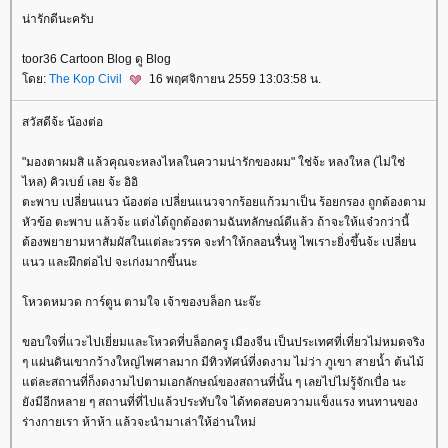
น่ารักดีนะครับ
toor36 Cartoon Blog ดู Blog
ดย:
The Kop Civil
16 พฤศจิกายน 2559 13:03:58 น.
สวัสดีจ้ะ น้องต่อ
"มองตาผมสิ แล้วคุณจะหลงไหลในความน่ารักของผม" ใช่จ้ะ หลงใหล (ไม่ใช่
ไหล) คิวเบย์ เลย จ้ะ อิอิ
ตะพาบ เปลี่ยนแนว น้องต่อ เปลี่ยนแนวจากร้อยแก้วมาเป็น ร้อยกรอง ถูกต้องตาม
หัวข้อ ตะพาบ แล้วจ้ะ แต่งได้ถูกต้องตามฉันทลักษณ์ดีแล้ว ถ้าจะให้แจ๋วกว่านี้
ต้องพยายามหาสัมผัสในแต่ละวรรค จะทำให้กลอนรื่นหู ไพเราะยิ่งขึ้นจ้ะ เปลี่ยน
นว และฝึกต่อไป จะเก่งมากขึ้นนะ
หวดหมวด การ์ตูน ตามใจ เจ้าของบล็อก นะจ๊ะ
ขอบใจที่แวะไปเยี่ยมและโหวดที่บล็อกครู เมืองจีน เป็นประเทศที่เที่ยวไม่หมดจริง
ๆ แผ่นดินเขากว้างใหญ่ไพศาลมาก มีทิวทัศน์ที่งดงาม ไม่ว่า ภูเขา สายน้ำ ต้นไม้
ต่ละสถานที่ก็งดงามไปตามเอกลักษณ์ของสถานที่นั้น ๆ เลยไปไม่รู้จักเบื่อ นะ
ังมีอีกหลาย ๆ สถานที่ที่ไปแล้วประทับใจ ได้ทดสอบความแข็งแรง ทนทานของ
ร่างกายเรา ห้าห้า แล้วจะนำมาเล่าให้อ่านใหม่