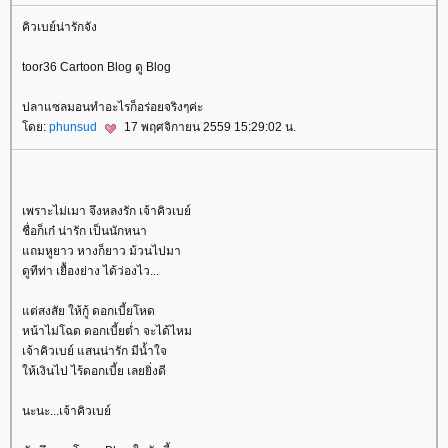
คิวเบย์น่ารักจัง
toor36 Cartoon Blog ดู Blog
ปลาแซลมอนทำอะไรก็อร่อยจริงๆค่ะ
ดย:
phunsud
17 พฤศจิกายน 2559 15:29:02 น.
เพราะไม่เมา จึงหลงรัก เจ้าคิวเบย์
ชื่อก็เก๋ น่ารัก เป็นนักหนา
ถมหูยาว หางก็ยาว ม้วนไปมา
ดูทีท่า เยื้องย่าง ได้ว่องไว...
ต่สงสัย ให้กู้ ดอกเบี้ยโหด
หน้าไม่โฉด ดอกเบี้ยต่ำ จะได้ไหม
เจ้าคิวเบย์ แสนน่ารัก มีน้ำใจ
ห้เงินไป ไร้ดอกเบี้ย เลยยิ่งดี
นะนะ...เจ้าคิวเบย์