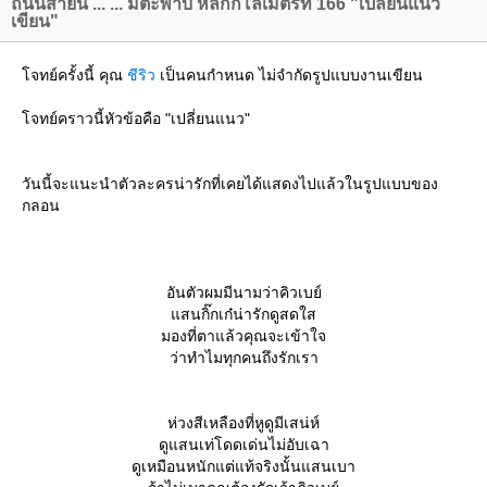
ถนนสายนี้ ... ... มีตะพาบ หลักกิโลเมตรที่ 166 "เปลี่ยนแนว
เขียน"
จทย์ครั้งนี้ คุณ
ชีริว
เป็นคนกำหนด ไม่จำกัดรูปแบบงานเขียน
จทย์คราวนี้หัวข้อคือ "เปลี่ยนแนว"
วันนี้จะแนะนำตัวละครน่ารักที่เคยได้แสดงไปแล้วในรูปแบบของ
กลอน
อันตัวผมมีนามว่าคิวเบย์
สนกิ๊กเก๋น่ารักดูสดใส
มองที่ตาแล้วคุณจะเข้าใจ
ว่าทำไมทุกคนถึงรักเรา
ห่วงสีเหลืองที่หูดูมีเสน่ห์
ดูแสนเท่โดดเด่นไม่อับเฉา
ดูเหมือนหนักแต่แท้จริงนั้นแสนเบา