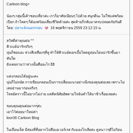
Cartoon blog+
น้องๆ กลุ่มนี้เค้าชอบเที่ยวค่ะ เราก็อาศัยเนียนๆ ไปด้วย สนุกดีนะ ไม่ใช่แค่พร้อม
เปียก ถ้าโหดๆ ก็ต้องพร้อมเสี่ยงชีวิตด้วยค่ะ สุดท้ายก็กลับมาครบปลอดภัยกันดี
ดย:
ปลาแห้งนอกกรอบ
16 พฤศจิกายน 2559 23:12:15 น.
สวัสดีค่าคุณต่อ ^^
คิวเบย์น่ารักจริงๆ
นุ่นก็ชอบอะ ห่วงสีเหลืองๆที่หู ทำให้คิวเบย์ดอกเบี้ยโหดดูอ่อนโยนน่ารักขึ้นมา
ทันใด
ังเคยถามว่าห่วงนั้นคืออะไร อิอิ
ต่งกลอนได้อยู่นะคะ
นุ่นก็ไม่ถนัด การเขียนกลอนเป็นการเปลี่ยนแนวอย่างนึงของคุณต่อเลย เพราะไม่
เคยอ่านมาก่อนจริงๆ
จทย์คราวนี้ไม่ยากไม่ง่าย แต่ติดนิสัยอัพตามใจฉันทำให้มาช้าเรื่อยเลยค่ะ
ขอบคุณคุณต่อมากๆ่ค่ะ
เอาไว้ค่อยมาใหม่ค่า
toor36 Cartoon Blog
นเถื่อนเจ็ด มีสองที่ที่อยากไปคือเอเวอร์เรส กับมองโกเลียค่ะ ดูหนาวๆดีไม่ร้อน