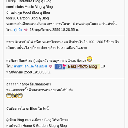
เรียวรุ้ง Literature Blog ดู Blog
comicclubs Music Blog ดู Blog
บ้านต้นคูน Food Blog ดู Blog
toor36 Cartoon Blog ดู Blog
ระบบจะบันทึกคะแนนโหวต เฉพาะการโหวต 10 ครั้งล่าสุดในแต่ละวันเท่านั้น
ดย:
ตุ๊กจ้ะ
18 พฤศจิกายน 2559 18:28:55 น.
จากหนังพวกไซไฟ หรือประเภทโลกอนาคต ถ้าบ้านในอีก 100 - 200 ปีข้างหน้า
เป็นแบบนั้นจริง ๆ ก็คงแปลก ๆ สำหรับเราเหมือนกันเนาะ
ต่อคิดเหมือนพี่เลย ผู้หญิงสมัยก่อนดูท่าทางนักเลงดีเนอะ
ดย:
สายหมอกและก้อนเมฆ
18
พฤศจิกายน 2559 19:00:55 น.
อ้าาาา น่ารักจุง อุ้ยเผลอมองตา
ขอแลกดอกเบี้ยด้วยอาหารอร่อยๆแทนได้ป่ะจ้ะ
บันทึกการโหวต Blog ในวันนี้
ผู้เขียน Blog หมวดเนื้อหา Blog ได้รับโหวต
คนบ้านป่า Home & Garden Blog ดู Blog