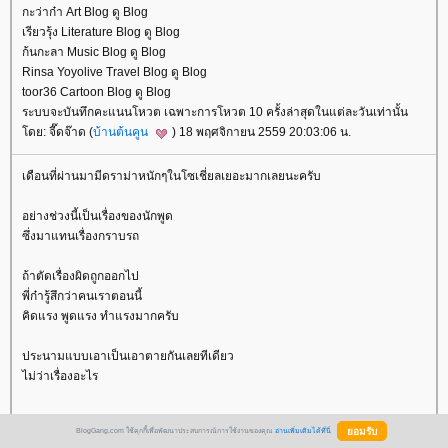
กะว่าก๋า Art Blog ดู Blog
เรียวรุ้ง Literature Blog ดู Blog
ก้นกะลา Music Blog ดู Blog
Rinsa Yoyolive Travel Blog ดู Blog
toor36 Cartoon Blog ดู Blog
ระบบจะบันทึกคะแนนโหวต เฉพาะการโหวต 10 ครั้งล่าสุดในแต่ละวันเท่านั้น
ดย: จี๊ดจ๊าด (
บ้านต้นคูน
) 18 พฤศจิกายน 2559 20:03:06 น.
เดือนที่ผ่านมามีดราม่าหนักๆในโซเชี่ยลเยอะมากเลยนะครับ
อย่างช่วงนี้เป็นเรื่องของนักพูด
ซึ่งมาแทนเรื่องกราบรถ
ถ้าตัดเรื่องผิดถูกออกไป
พี่ก๋ารู้สึกว่าคนเราตอนนี้
คิดแรง พูดแรง ทำแรงมากครับ
ประนามแบบเอาเป็นเอาตายกันเลยทีเดียว
ไม่ว่าเรื่องอะไร
BlogGang.com ใช้คุกกี้เพื่อพัฒนาประสบการณ์การใช้งานของคุณ
อ่านเพิ่มเติมได้ที่นี่