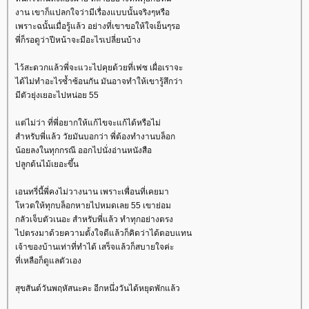
งาน เขาก็แปลกใจว่ามีเรื่องแบบนั้นจริงๆหรือ
เพราะฉนั้นเมื่อรู้แล้ว อย่างที่เขาขอให้ใจเย็นๆรอ
พี่ก็รอดูว่าปีหน้าจะมีอะไรเปลี่ยนบ้าง
ไว้สะดวกแล้วพี่จะแวะไปคุยด้วยที่เฟซ เผื่อเราจะ
ได้ไม่ทำอะไรซ้ำซ้อนกัน มันอาจทำให้เขารู้สึกว่า
มีตัวยุ่งเยอะไปหน่อย 55
ต่ไม่ว่า ที่พี่อยากให้แก้ไขจะแก้ได้หรือไม่
สำหรับพี่แล้ว วัยมันบอกว่า พี่ต้องทำงานบล็อก
น้อยลงในทุกกรณี ออกไปนั่งอ่านหนังสือ
ปลูกต้นไม้เยอะขึ้น
เอนทรี่นี้พี่คงไม่วางนาน เพราะเพื่อนที่เคยมา
หวตให้ทุกบล็อกหายไปหมดเลย 55 เขาย่อม
กลัวเจ็บตัวเนอะ สำหรับพี่แล้ว ทำทุกอย่างตรง
ไปตรงมาด้วยความตั้งใจดีแล้วก็คิดว่าได้ตอบแทน
เจ้าของบ้านเท่าที่ทำได้ เสร็จแล้วก็สบายใจค่ะ
ที่เหลือก็ดูแลตัวเอง
สุขสันต์วันพฤหัสนะคะ อีกหนึ่งวันได้หยุดพักแล้ว