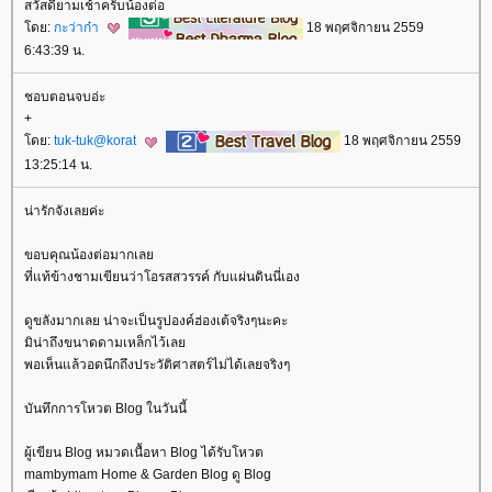
สวัสดียามเช้าครับน้องต่อ
ดย:
กะว่าก๋า
18 พฤศจิกายน 2559
6:43:39 น.
ชอบตอนจบอ่ะ
+
ดย:
tuk-tuk@korat
18 พฤศจิกายน 2559
13:25:14 น.
น่ารักจังเลยค่ะ
ขอบคุณน้องต่อมากเล
ที่แท้ข้างชามเขียนว่าโอรสสวรรค์ กับแผ่นดินนี่เอง
ดูขลังมากเลย น่าจะเป็นรูปองค์ฮ่องเต้จริงๆนะคะ
มิน่าถึงขนาดดามเหล็กไว้เล
พอเห็นแล้วอดนึกถึงประวัติศาสตร์ไม่ได้เลยจริงๆ
บันทึกการโหวต Blog ในวันนี้
ผู้เขียน Blog หมวดเนื้อหา Blog ได้รับโหวต
mambymam Home & Garden Blog ดู Blog