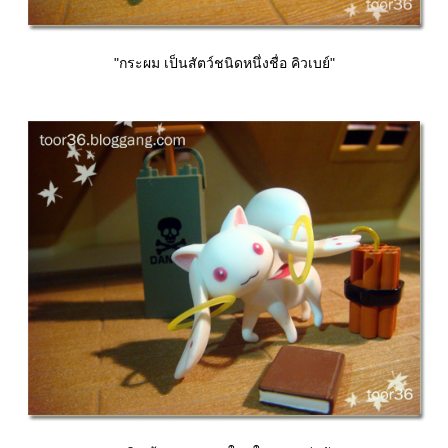
"กระผม เป็นสัตว์ชนิดหนึ่งชื่อ คิวเบย์"