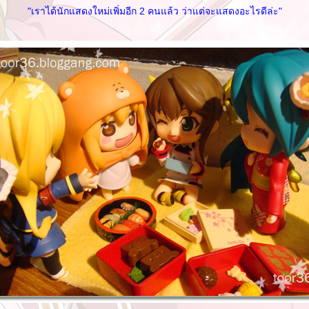
"เราได้นักแสดงใหม่เพิ่มอีก 2 คนแล้ว ว่าแต่จะแสดงอะไรดีล่ะ"