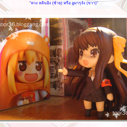
"หวง หลินอิง (ซ้าย) หรือ อูมารุจัง (ขวา)"