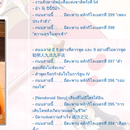
-
งานสัปดาห์หนังสือแห่งชาติครั้งที่ 54
"
-
ม้า 马 ปีนี้ปีม้า
-
ถนนสายนี้ ... ... มีตะพาบ หลักกิโลเมตรที่ 399 "เพลง
ประจำตัว"
-
ถนนสายนี้ ... ... มีตะพาบ หลักกิโลเมตรที่ 398
"ความสุขในทุกเช้า"
-
คนฉลาด มี 9 อย่างที่ควรพูด และ 9 อย่างที่ไม่ควรพูด
聪明人九说九不说
-
ถนนสายนี้ ... ... มีตะพาบ หลักกิโลเมตรที่ 397 "คำ
ตอบที่ยังไม่ชัดเจน"
-
คำพูดเรียกกำลังใจในการ์ตูน IV
-
ถนนสายนี้ ... ... มีตะพาบ หลักกิโลเมตรที่ 396 "รอบ
กองไฟ"
-
[Nendoroid Story] เสียงที่ไม่มีใครได้ยิน
-
ถนนสายนี้ ... ... มีตะพาบ หลักกิโลเมตรที่ 395 "การ
เติบโตหลังเกิดบาดแผลในชีวิต"
-
บิดาแห่งความสำเร็จ 成功之父
-
ถนนสายนี้ ... ... มีตะพาบ หลักกิโลเมตรที่ 394 "เลือก
ตั้ง"