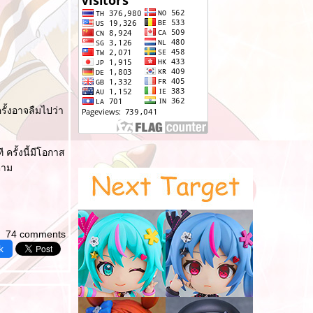
รั้งอาจลืมไปว่า
ครั้งนี้มีโอกาส
ตาม
74 comments
k