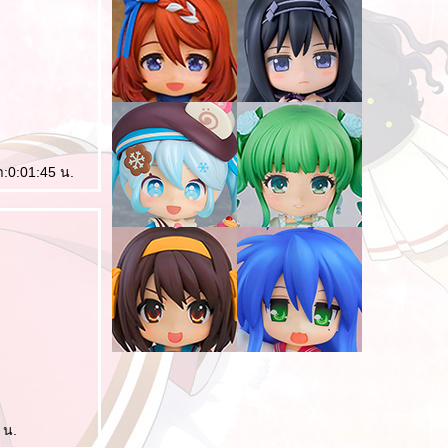
า:0:01:45 น.
 น.