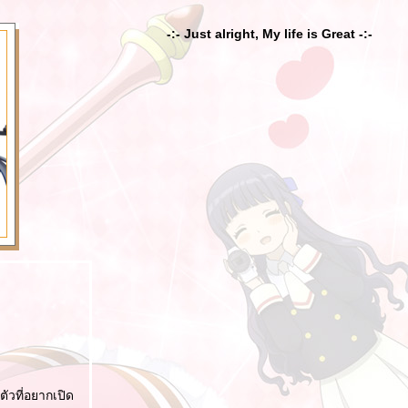
-:- Just alright, My life is Great -:-
ตัวที่อยากเปิด