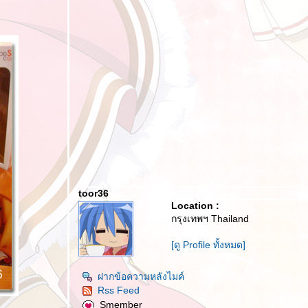
toor36
Location :
กรุงเทพฯ Thailand
[ดู Profile ทั้งหมด]
ฝากข้อความหลังไมค์
Rss Feed
Smember