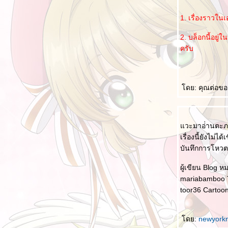
ถนนสายนี้ ... ... มีตะพาบ หลักกิโลเมตรที่ 365
1. เรื่องราวในเอ
"ไกล"
ถนนสายนี้ ... ... มีตะพาบ หลักกิโลเมตรที่ 364
2. บล็อกนี้อยู
"พักผ่อน"
ครับ
ถนนสายนี้ ... ... มีตะพาบ หลักกิโลเมตรที่ 363
"คำตอบสุดท้าย"
ดย: คุณต่อขอช
ถนนสายนี้ ... ... มีตะพาบ หลักกิโลเมตรที่ 362
"ตัวละครลึกลับ"
ถนนสายนี้ ... ... มีตะพาบ หลักกิโลเมตรที่ 361
วะมาอ่่านตะภาพ
"บล็อกแรกที่เขียน"
เรื่องนี้ยังไม่ได
ถนนสายนี้ ... ... มีตะพาบ หลักกิโลเมตรที่ 360
บันทึกการโหวต 
"สองมาตรฐาน"
ผู้เขียน Blog ห
ถนนสายนี้ ... ... มีตะพาบ หลักกิโลเมตรที่ 359
mariabamboo Tr
"รอยยิ้มที่ไม่มีวันลืม"
toor36 Cartoon
ถนนสายนี้ ... ... มีตะพาบ หลักกิโลเมตรที่ 358
"เขียนใหม่อีกครั้ง"
ดย:
newyork
ถนนสายนี้ ... ... มีตะพาบ หลักกิโลเมตรที่ 357