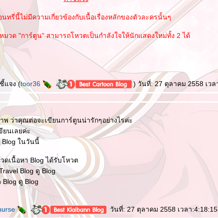
นทรี่นี้ไม่มีความเกี่ยวข้องกับเนื้อเรื่องหลักของตัวละครนั้นๆ
่ในหมวด "การ์ตูน" สามารถโหวตเป็นกำลังใจให้นักแสดงใหม่ทั้ง 2 ได้
ี้แจง (
toor36
) วันที่: 27 ตุลาคม 2558 เวล
 ว่าคุณต่อจะเขียนการ์ตูนน่ารักๆอย่างไรค่ะ
้เขียนเลยค่ะ
Blog ในวันนี้
มวดเนื้อหา Blog ได้รับโหวต
avel Blog ดู Blog
 Blog ดู Blog
nurse
วันที่: 27 ตุลาคม 2558 เวลา:4:18:15