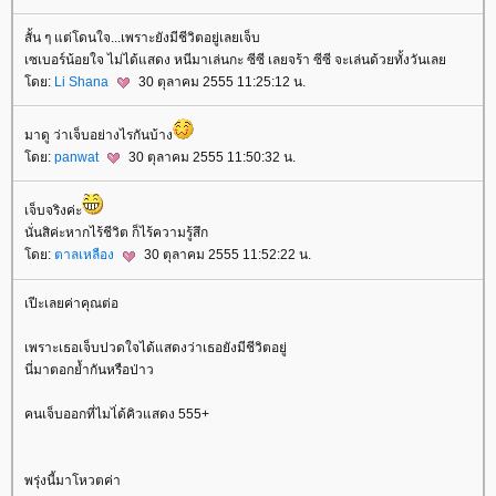
สั้น ๆ แต่โดนใจ...เพราะยังมีชีวิตอยู่เลยเจ็บ
เซเบอร์น้อยใจ ไม่ได้แสดง หนีมาเล่นกะ ซีซี เลยจร้า ซีซี จะเล่นด้วยทั้งวันเล
ดย:
Li Shana
30 ตุลาคม 2555 11:25:12 น.
มาดู ว่าเจ็บอย่างไรกันบ้าง
ดย:
panwat
30 ตุลาคม 2555 11:50:32 น.
เจ็บจริงค่ะ
นั่นสิค่ะหากไร้ชีวิต ก็ไร้ความรู้สึก
ดย:
ตาลเหลือง
30 ตุลาคม 2555 11:52:22 น.
เปีะเลยค่าคุณต่อ
เพราะเธอเจ็บปวดใจได้แสดงว่าเธอยังมีชีวิตอยู่
นี่มาตอกย้ำกันหรือป่าว
คนเจ็บออกที่ไมไ่ด้คิวแสดง 555+
พรุ่งนี้มาโหวตค่า