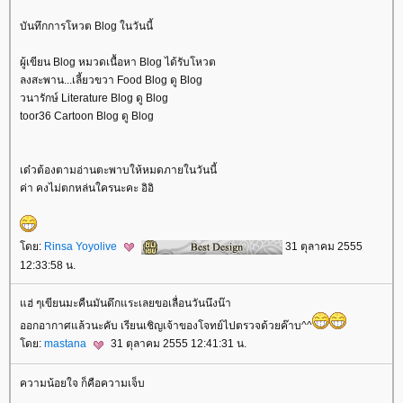
บันทึกการโหวต Blog ในวันนี้
ผู้เขียน Blog หมวดเนื้อหา Blog ได้รับโหวต
ลงสะพาน...เลี้ยวขวา Food Blog ดู Blog
วนารักษ์ Literature Blog ดู Blog
toor36 Cartoon Blog ดู Blog
เด๋วต้องตามอ่านตะพาบให้หมดภายในวันนี้
ค่า คงไม่ตกหล่นใครนะคะ อิอิ
ดย:
Rinsa Yoyolive
31 ตุลาคม 2555
12:33:58 น.
ฮ่ ๆเขียนมะคืนมันดึกแระเลยขอเลื่อนวันนึงน๊า
ออกอากาศแล้วนะคับ เรียนเชิญเจ้าของโจทย์ไปตรวจด้วยค๊าบ^^
ดย:
mastana
31 ตุลาคม 2555 12:41:31 น.
ความน้อยใจ ก็คือความเจ็บ