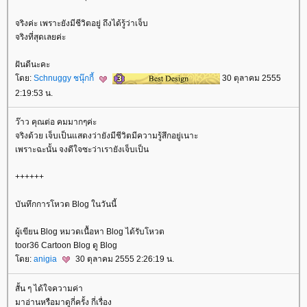
จริงค่ะ เพราะยังมีชีวิตอยู่ ถึงได้รู้ว่าเจ็บ
จริงที่สุดเลยค่ะ
ฝันดีนะคะ
ดย:
Schnuggy ชนุ๊กกี้
30 ตุลาคม 2555
2:19:53 น.
ว๊าว คุณต่อ คมมากๆค่ะ
จริงด้วย เจ็บเป็นแสดงว่ายังมีชีวิตมีความรู้สึกอยู่เนาะ
เพราะฉะนั้น จงดีใจซะว่าเรายังเจ็บเป็น
++++++
บันทึกการโหวต Blog ในวันนี้
ผู้เขียน Blog หมวดเนื้อหา Blog ได้รับโหวต
toor36 Cartoon Blog ดู Blog
ดย:
anigia
30 ตุลาคม 2555 2:26:19 น.
สั้น ๆ ได้ใจความค่า
มาอ่านหรือมาดูกี่ครั้ง กี่เรื่อง