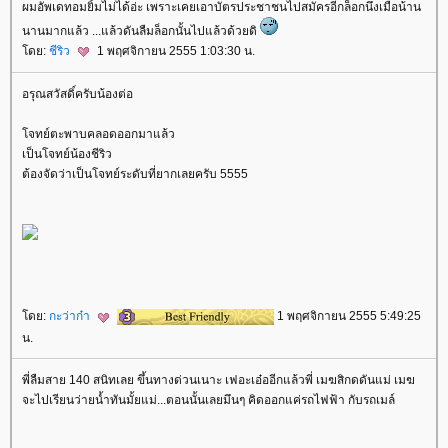
ผมอัพเดทอมยิ้มไม่ได้อ่ะ เพราะเคยเอาบัตรประชาชนไปสมัครอีกล็อกนึงเมื่อน้าน
นานมากแล้ว ...แล้วดันลืมล็อกนั้นไปแล้วด้วยดิ
ดย:
ชีริว
1 พฤศจิกายน 2555 1:03:30 น.
อรุณสวัสดิ์ครับน้องต่อ
จทย์ตะพาบคลอดออกมาแล้ว
เป็นโจทย์น้องชีริว
ต้องจัดว่าเป็นโจทย์ระดับที่ยากเลยครับ 5555
ดย:
กะว่าก๋า
1 พฤศจิกายน 2555 5:49:25
น.
พี่ลืมสาย 140 สนิทเลย ขึ้นทางด่วนเนาะ เฟอะเอ๋ออีกแล้วพี่ เมฆสิกดดันแม่ เมฆ
จะไปเรียนว่ายน้ำทันมั้ยแม่...ตอนนั้นเลยมึนๆ คิดออกแค่รถไฟฟ้า กับรถเมล์