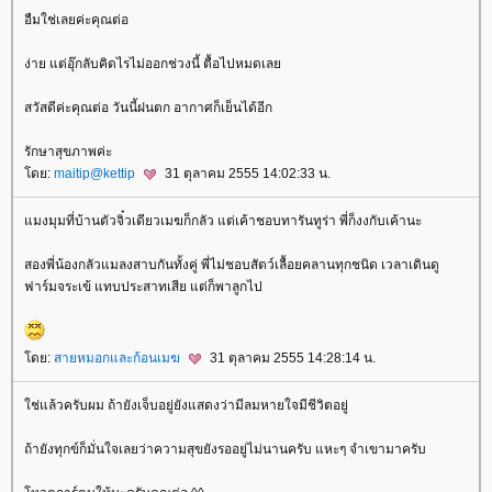
อืมใช่เลยค่ะคุณต่อ
ง่าย แต่อุ๊กลับคิดไรไม่ออกช่วงนี้ ตื้อไปหมดเล
สวัสดีค่ะคุณต่อ วันนี้ฝนตก อากาศก็เย็นได้อีก
รักษาสุขภาพค่ะ
ดย:
maitip@kettip
31 ตุลาคม 2555 14:02:33 น.
มงมุมที่บ้านตัวจิ๋วเดียวเมฆก็กลัว แต่เค้าชอบทารันทูร่า พี่ก็งงกับเค้านะ
สองพี่น้องกลัวแมลงสาบกันทั้งคู่ พี่ไม่ชอบสัตว์เลื้อยคลานทุกชนิด เวลาเดินดู
ฟาร์มจระเข้ แทบประสาทเสีย แต่ก็พาลูกไป
ดย:
สายหมอกและก้อนเมฆ
31 ตุลาคม 2555 14:28:14 น.
ช่แล้วครับผม ถ้ายังเจ็บอยู่ยังแสดงว่ามีลมหายใจมีชีวิตอยู่
ถ้ายังทุกข์ก็มั่นใจเลยว่าความสุขยังรออยู่ไม่นานครับ แหะๆ จำเขามาครับ