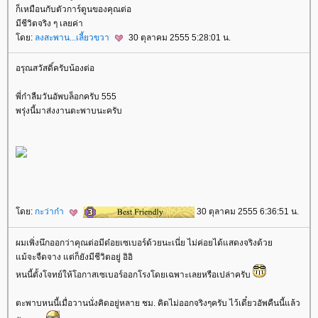
ก็เหมือนกับตัวการ์ตูนของคุณต่อ
มีชีวิตจริง ๆ เลยค่า
ดย:
ลงสะพาน...เลี้ยวขวา
30 ตุลาคม 2555 5:28:01 น.
อรุณสวัสดิ์ครับน้องต่อ
พี่ก๋าลืมวันอัพบล็อกครับ 555
พรุ่งนี้มาส่งงานตะพาบนะครับ
ดย:
กะว่าก๋า
30 ตุลาคม 2555 6:36:51 น.
ผมเพิ่งนึกออกว่าคุณต่อมีด๋อยเซเบอร์ด้วยนะเนี่ย ไม่ค่อยได้แสดงจริงด้ว
ม้จะจืดจาง แต่ก็ยังมีชีวิตอยู่ อิอิ
หนนี้ตั้งโจทย์ให้โอกาสเซเบอร์ออกโรงโดยเฉพาะเลยหรือเปล่าครับ
ตะพาบหนนี้เมื่อวานนั่งคิดอยู่หลาย ชม. คิดไม่ออกจริงๆครับ ไว้เดี๋ยวอัพคืนนี้แล้ว