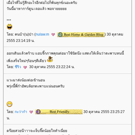
เมื่อไรที่ไม่รู้สึกอะไรอีกต่อไปก็พ้นทุกข์เนอะครับ
วันนี้มาหาการ์ตูน เจอแล้ว พอจา
***
ดย: คนบ้า(น)ป่า (
nulaw.m
) 30 ตุลาคม
2555 23:14:19 น.
ออกเดินแล้วคร้าบ แอบจิ๊กภาพคุณต่อมาใช้นิดนึง แสดงให้เห็นว่าตะพาบหนนี้
เพิ่งเสร็จใหม่ๆร้อนๆทีเดียว
ดย:
ชีริว
30 ตุลาคม 2555 23:22:24 น.
วะมาส่งน้องต่อเข้านอน
พรุ่งนี้พี่ก๋าอัพบล้อกตะพาบแน่นอนครับ
ดย:
กะว่าก๋า
30 ตุลาคม 2555 23:25:27
น.
ดร๊อยสวยน๊าาาจะเจ็บจิ๊ดน้อยใจทำเนี่