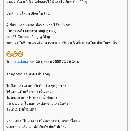
พมมาโหวตไว้ก่อนพ่อสอนไว้ มันจะไม่เจ็บหร๊อก ฮิฮิๆๆ
บันทึกการโหวต Blog ในวันนี้
ผู้เขียน Blog หมวดเนื้อหา Blog ได้รับโหวต
เป็ดสวรรค์ Funniest Blog ดู Blog
toor36 Cartoon Blog ดู Blog
ระบบจะบันทึกคะแนนโหวต เฉพาะการโหวต 3 ครั้งล่าสุดในแต่ละวันเท่านั้น
ดย:
mastana
30 ตุลาคม 2555 23:26:34 น.
จริงๆจ๊าคุณต่อ ทำแค่นั้นจริงๆ
ไม่มีเตาอบ เอาแป้งโกกิมาโรยๆคลุกๆเอา
ช้แบบแป้งแห้งๆอย่างนั้นแหละค่า
ไม่ต้องเอาแป้งไปละลายน้ำก่อนหรอก
ล้วค่อยเอาไปทอด ไฟค่อนข้างแรงนิดนึง
จะได้ไม่อมน้ำมันค่า
คราวหน้าก็ไม่อบแล้ว เบื่อตอนมาขัดเตาอบนี่แหละ
ทอดเอาสุกเร็วกว่าค่ะ เก็บล้างก็แป๊ปเดียว