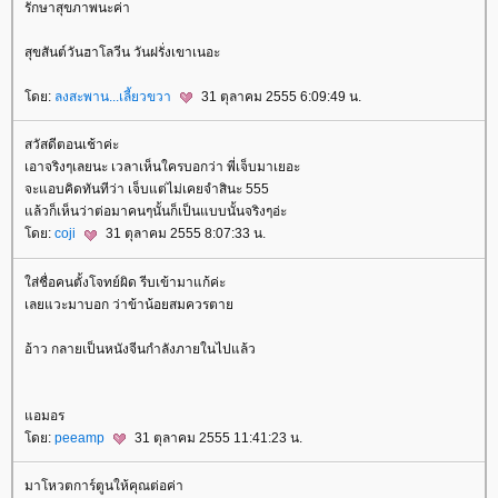
รักษาสุขภาพนะค่า
สุขสันต์วันฮาโลวีน วันฝรั่งเขาเนอะ
ดย:
ลงสะพาน...เลี้ยวขวา
31 ตุลาคม 2555 6:09:49 น.
สวัสดีตอนเช้าค่ะ
เอาจริงๆเลยนะ เวลาเห็นใครบอกว่า พี่เจ็บมาเยอะ
จะแอบคิดทันทีว่า เจ็บแต่ไม่เคยจำสินะ 555
ล้วก็เห็นว่าต่อมาคนๆนั้นก็เป็นแบบนั้นจริงๆอ่ะ
ดย:
coji
31 ตุลาคม 2555 8:07:33 น.
ส่ชื่อคนตั้งโจทย์ผิด รีบเข้ามาแก้ค่ะ
เลยแวะมาบอก ว่าข้าน้อยสมควรตา
อ้าว กลายเป็นหนังจีนกำลังภายในไปแล้ว
อมอร
ดย:
peeamp
31 ตุลาคม 2555 11:41:23 น.
มาโหวตการ์ตูนให้คุณต่อค่า