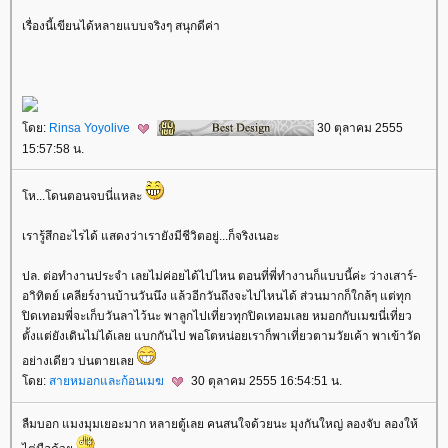
เรื่องนี้เขียนได้หลายแบบจริงๆ สนุกดีค่า
ดย:
Rinsa Yoyolive
30 ตุลาคม 2555
15:57:58 น.
ห...โดนตอนจบนี่แหละ
เรารู้สึกอะไรได้ แสดงว่าเรายังมีชีวิตอยู่...ก็จริงเนอะ
ปล. ต่อทำงานประจำ เลยไม่ค่อยได้ไปไหน ตอนที่พี่ทำงานก็แบบนี้ค่ะ ว่างเสาร์-
อาิทิตย์ เคลียร์งานบ้านวันนึง แล้วอีกวันถึงจะไปไหนได้ ส่วนมากก็ใกล้ๆ แต่ทุก
ปิดเทอมพี่จะเก็บวันลาไว้นะ พาลูกไปเที่ยวทุกปิดเทอมเลย หมอกกับเมฆนี่เที่ยว
ตั้งแต่ยังเดินไม่ได้เลย แบกกันไป พอโตหน่อยเราก็พาเที่ยวตามวัยเค้า พาเข้าวัด
อย่างเดียว บ่นตายเล
ดย:
สายหมอกและก้อนเมฆ
30 ตุลาคม 2555 16:54:51 น.
ลืมบอก แมงมุมเยอะมาก หลายตู้เลย คนสนใจด้วยนะ มุงกันใหญ่ ลองจับ ลองให้