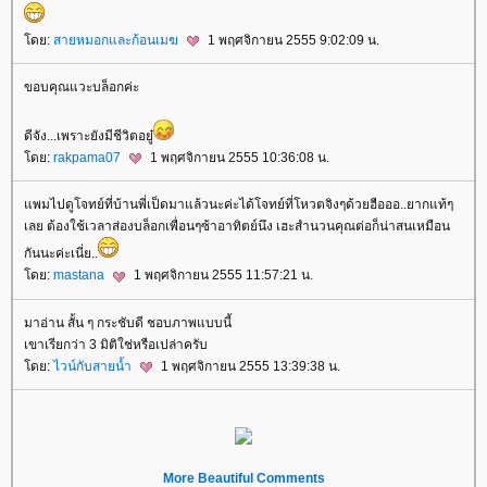
ดย:
สายหมอกและก้อนเมฆ
1 พฤศจิกายน 2555 9:02:09 น.
ขอบคุณแวะบล็อกค่ะ
ดีจัง...เพราะยังมีชีวิตอยู๋
ดย:
rakpama07
1 พฤศจิกายน 2555 10:36:08 น.
พมไปดูโจทย์ที่บ้านพี่เป็ดมาแล้วนะค่ะได้โจทย์ที่โหวตจิงๆด้วยฮือออ..ยากแท้ๆ
เลย ต้องใช้เวลาส่องบล็อกเพื่อนๆซ้าอาทิตย์นึง เฮะสำนวนคุณต่อก็น่าสนเหมือน
กันนะค่ะเนี่ย..
ดย:
mastana
1 พฤศจิกายน 2555 11:57:21 น.
มาอ่าน สั้น ๆ กระชับดี ชอบภาพแบบนี้
เขาเรียกว่า 3 มิติใช่หรือเปล่าครับ
ดย:
ไวน์กับสายน้ำ
1 พฤศจิกายน 2555 13:39:38 น.
More Beautiful Comments