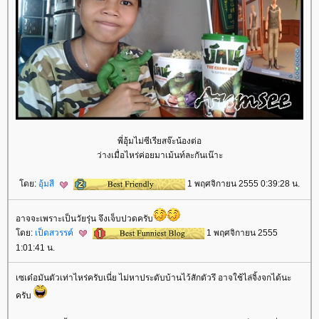
พี่อุ้มไม่ซีเรียสจ๊ะน้องต่อ
ว่างเมื่อไหร่ค่อยมาเม้นท์ละกันเน๊าะ
ดย:
อุ้มสี
1 พฤศจิกายน 2555 0:39:28 น.
อาจจะเพราะเป็นวัยรุ่น จึงเจ็บปวดครับ
ดย:
เป็ดสวรรค์
1 พฤศจิกายน 2555
1:01:41 น.
เซเด๋อมันตัวเท่าไหร่ครับเนี่ย ไม่หาประดับบ้านไว้สักตัวรึ อาจใช้ไล่จิ้งจกได้นะ
ครับ