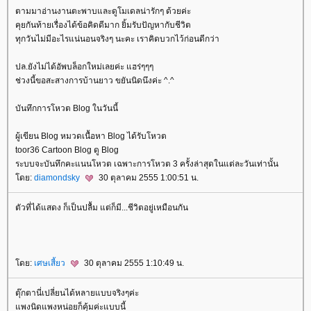
ตามมาอ่านงานตะพาบและดูโมเดลน่ารักๆ ด้วยค่ะ
คุยกันท้ายเรื่องได้ข้อคิดดีมาก ยิ้มรับปัญหากับชีวิต
ทุกวันไม่มีอะไรแน่นอนจริงๆ นะคะ เราคิดบวกไว้ก่อนดีกว่า
ปล.ยังไม่ได้อัพบล็อกใหม่เลยค่ะ แฮร่ๆๆๆ
ช่วงนี้ขอสะสางการบ้านยาว ขยันนิดนึงค่ะ ^.^
บันทึกการโหวต Blog ในวันนี้
ผู้เขียน Blog หมวดเนื้อหา Blog ได้รับโหวต
toor36 Cartoon Blog ดู Blog
ระบบจะบันทึกคะแนนโหวต เฉพาะการโหวต 3 ครั้งล่าสุดในแต่ละวันเท่านั้น
ดย:
diamondsky
30 ตุลาคม 2555 1:00:51 น.
ตัวที่ได้แสดง ก็เป็นปลื้ม แต่ก็มี...ชีวิตอยู่เหมือนกัน
ดย:
เศษเสี้ยว
30 ตุลาคม 2555 1:10:49 น.
ตุ๊กตานี่เปลี่ยนได้หลายแบบจริงๆค่ะ
พงนิดแพงหน่อยก็คุ้มค่ะแบบนี้