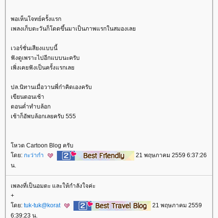
พอเห็นโจทย์ครั้งแรก
เพลงเก็บตะวันก็โดดขึ้นมาเป็นภาพแรกในสมองเล
เวอร์ชั่นเสียงแบบนี้
ฟังดูเพราะไปอีกแบบนะครับ
เพิ่งเคยฟังเป็นครั้งแรกเล
ปล.นิทานเมื่อวานพี่ก๋าคิดเองครับ
เขียนตอนเช้า
ตอนค่ำทำบล้อก
เช้าก็อัพบล้อกเลยครับ 555
หวต Cartoon Blog ครับ
ดย:
กะว่าก๋า
21 พฤษภาคม 2559 6:37:26
น.
เพลงที่เป็นอมตะ และให้กำลังใจค่ะ
+
ดย:
tuk-tuk@korat
21 พฤษภาคม 2559
6:39:23 น.