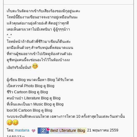
เก็บตะวันจัดฉากเข้ากับเสียงร้องของมิกุอยู่นะคะ
จทย์นี้ธีมงานเขียนอาจจะยากอยู่เหมือนกันนะ
ล้วคุณต่องานยุ่งด้วยอ่ะดิ คิดอยู่ว่าทุกที
เคยเห็นตรงเวลาไม่มีเลทนินา ฉู้ฉู้ๆๆๆน้าา
*_*
จทย์หน้าถ้าจับตัวพี่ชีริวมาเขียนก็ดีนะค่ะ
กมือเห็นด้วยๆ สำหรับหนุ่มตี๋หล่อมาดแมน
ที่ท่านผู้ชมอยากเข้าไปเปิดดูห้องส่วนตัวอ่ะ
ดูชิหนุ่มคนนี้จะซ่อนอะไรไว้ในห้องบ้างงง
เฮ้ย!!จริงมั้ยนั่น!!
ผู้เขียน Blog หมวดเนื้อหา Blog ได้รับโหวต
เป็ดสวรรค์ Photo Blog ดู Blog
ชีริว Cartoon Blog ดู Blog
คนบ้านป่า Literature Blog ดู Blog
ที่เห็นและเป็นมา Music Blog ดู Blog
toor36 Cartoon Blog ดู Blog
ระบบจะบันทึกคะแนนโหวต เฉพาะการโหวต 10 ครั้งล่าสุดในแต่ละวันเท่านั้น
ดย:
mastana
21 พฤษภาคม 2559
14:50:13 น.