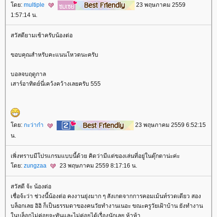
ดย:
multiple
23 พฤษภาคม 2559
1:57:14 น.
สวัสดียามเช้าครับน้องต่อ
ขอบคุณสำหรับคะแนนโหวตนะครับ
บอลจบฤดูกาล
เสาร์อาทิตย์นี่เคว้งคว้างเลยครับ 555
ดย:
กะว่าก๋า
23 พฤษภาคม 2559 6:52:15
น.
เพิ่งทราบมีโปรแกรมแบบนี้ด้วย คิดว่ามีแต่ของเล่นที่อยู่ในตุ๊กตาน่ะค่ะ
ดย:
zungzaa
23 พฤษภาคม 2559 8:17:16 น.
สวัสดี จ้ะ น้องต่อ
เชื่อจ้ะว่า ช่วงนี้น้องต่อ คงงานยุ่งมาก ๆ สังเกตจากการคอมเม้นท์รวดเดียว สอง
บล็อกเลย อิอิ ก็เป็นธรรมดาของคนวัยทำงานเนอะ ขณะครูวัยเฝ้าบ้าน ยังทำงาน
นบล็อกไม่ค่อยจะทันและไม่ค่อยได้เรื่องนักเลย ห้าห้า