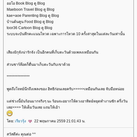
ออโอ Book Blog ดู Blog
Maeboon Travel Blog ดู Blog
kae+aoe Parenting Blog ดู Blog
บ้านต้นคูน Food Blog ดู Blog
toor36 Cartoon Blog ดู Blog
ระบบจะบันทึกคะแนนโหวต เฉพาะการโหวต 10 ครั้งล่าสุดในแต่ละวันเท่านั้น
เสียงมิกุจังน่ารักจัง เป็นอีกคนที่เก็บตะวันด้วยเพลงเหมือนกัน
ส่วนชาร์ล๊อตก็ตื่นมาเก็บตะวันกับเขาด้ว
***************
พูดถึงโจทย์นึกถึงเพลงของ อิทธิก่อนเลยครับ>>>>>เหมือนกันเลย จับมือหน่อ
ต่ช่วงนี้มันร้อนมากจริงๆ นะ ร้อนจะอยากให้ดวงอาทิตย์หยุดทำงานซัก ครึ่งวัน
เลย>>>> ให้เต็มวันเลย แถมให้เอ้า
ดย:
เรียวรุ้ง
22 พฤษภาคม 2559 21:01:43 น.
สวัสดีค่ะ คุณต่อ ^^