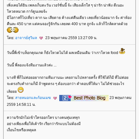
เพิ่งเคยได้ยิน เพลงเก็บตะวัน เวอร์ชั่นนี้ จ้ะ เสียงเด็กใส ๆ น่ารัก น่าฟัง ดีเนอะ
หวดหมวด การ์ตูนเลยจ้ะ
มีโอกาสก็ไปเที่ยว ตาก นะ เสียดาย ค้างแค่คืนเดียว เลยเที่ยวน้อยมาก จ้ะ ค่าห้อง
คืนละ 450 บาท แต่คนจองรู้จักกัน เลยลด 400 บาท ถูกจ้ะ แล้วก็ใกล้ตลาดด้ว
ดย:
อาจารย์สุวิมล
23 พฤษภาคม 2559 13:27:09 น.
วันนี้พี่เข้าบล็อกคุณเกด ก็ยังโหวตไม่ได้ ผลเหมือนเดิม ว่าเราโหวต food
วันนี้ พี่ลองแจ้งทีมงานแล้วค่ะ ...
บางที พี่ก็ไม่ค่อยอยากถามทีมงานนะ เคยถามไปหลายครั้ง ที่ใช้ได้ก็มี ที่ไม่ค่อ
จะตรงกับคำถามก็มี ถ้าพูดตรง ๆ ต้องบอกว่า คำตอบที่ให้มา ไม่ได้ช่วยอะไร
เล้
ดย:
สายหมอกและก้อนเมฆ
23 พฤษภาคม
2559 14:58:11 น.
ความรักมักไม่เข้าใครออกใคร บางคนทุ่มเททุก
อย่างเพียงเพื่อให้เค้ารัก เรียกว่ารักแบบไม่ต้องมี
เงื่อนไขหรือเหตุผล