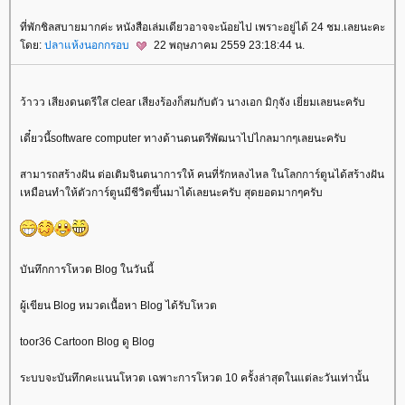
ที่พักชิลสบายมากค่ะ หนังสือเล่มเดียวอาจจะน้อยไป เพราะอยู่ได้ 24 ชม.เลยนะคะ
ดย:
ปลาแห้งนอกกรอบ
22 พฤษภาคม 2559 23:18:44 น.
ว้าวว เสียงดนตรีใส clear เสียงร้องก็สมกับตัว นางเอก มิกุจัง เยี่ยมเลยนะครับ
เดี๋ยวนี้software computer ทางด้านดนตรีพัฒนาไปไกลมากๆเลยนะครับ
สามารถสร้างฝัน ต่อเติมจินตนาการให้ คนที่รักหลงไหล ในโลกการ์ตูนได้สร้างฝัน
เหมือนทำให้ตัวการ์ตูนมีชีวิตขึ้นมาได้เลยนะครับ สุดยอดมากๆครับ
บันทึกการโหวต Blog ในวันนี้
ผู้เขียน Blog หมวดเนื้อหา Blog ได้รับโหวต
toor36 Cartoon Blog ดู Blog
ระบบจะบันทึกคะแนนโหวต เฉพาะการโหวต 10 ครั้งล่าสุดในแต่ละวันเท่านั้น