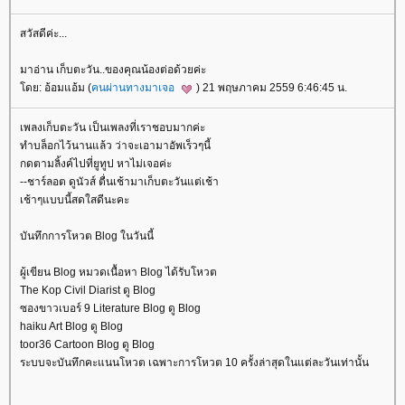
สวัสดีค่ะ...
มาอ่าน เก็บตะวัน..ของคุณน้องต่อด้วยค่ะ
ดย: อ้อมแอ้ม (
คนผ่านทางมาเจอ
) 21 พฤษภาคม 2559 6:46:45 น.
เพลงเก็บตะวัน เป็นเพลงที่เราชอบมากค่ะ
ทำบล็อกไว้นานแล้ว ว่าจะเอามาอัพเร็วๆนี้
กดตามลิ้งค์ไปที่ยูทูป หาไม่เจอค่ะ
--ชาร์ลอต ดูนัวส์ ตื่นเช้ามาเก็บตะวันแต่เช้า
เช้าๆแบบนี้สดใสดีนะคะ
บันทึกการโหวต Blog ในวันนี้
ผู้เขียน Blog หมวดเนื้อหา Blog ได้รับโหวต
The Kop Civil Diarist ดู Blog
ซองขาวเบอร์ 9 Literature Blog ดู Blog
haiku Art Blog ดู Blog
toor36 Cartoon Blog ดู Blog
ระบบจะบันทึกคะแนนโหวต เฉพาะการโหวต 10 ครั้งล่าสุดในแต่ละวันเท่านั้น