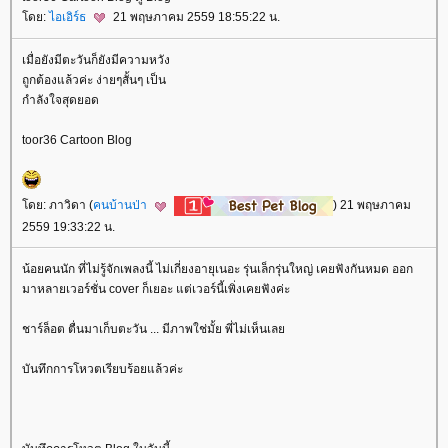
ดย:
ไอเอิร์ธ
21 พฤษภาคม 2559 18:55:22 น.
เมื่อยังมีตะวันก็ยังมีความหวัง
ถูกต้องแล้วค่ะ ง่ายๆสั้นๆ เป็น
กำลังใจสุดยอด
toor36 Cartoon Blog
ดย: ภาวิดา (
คนบ้านป่า
) 21 พฤษภาคม
2559 19:33:22 น.
น้อยคนนัก ที่ไม่รู้จักเพลงนี้ ไม่เกี่ยงอายุเนอะ รุ่นเล็กรุ่นใหญ่ เคยฟังกันหมด ออก
มาหลายเวอร์ชั่น cover ก็เยอะ แต่เวอร์นี้เพิ่งเคยฟังค่ะ
ชาร์ล็อต ตื่นมาเก็บตะวัน ... มีภาพใช่มั้ย พี่ไม่เห็นเล
บันทึกการโหวตเรียบร้อยแล้วค่ะ