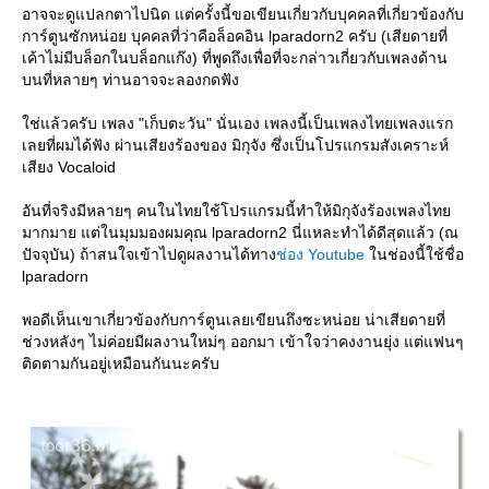
อาจจะดูแปลกตาไปนิด แต่ครั้งนี้ขอเขียนเกี่ยวกับบุคคลที่เกี่ยวข้องกับ
การ์ตูนซักหน่อย บุคคลที่ว่าคือล็อคอิน lparadorn2 ครับ (เสียดายที่
เค้าไม่มีบล็อกในบล็อกแก๊ง) ที่พูดถึงเพื่อที่จะกล่าวเกี่ยวกับเพลงด้าน
บนที่หลายๆ ท่านอาจจะลองกดฟัง
ช่แล้วครับ เพลง "เก็บตะวัน" นั่นเอง เพลงนี้เป็นเพลงไทยเพลงแรก
เลยที่ผมได้ฟัง ผ่านเสียงร้องของ มิกุจัง ซึ่งเป็นโปรแกรมสังเคราะห์
เสียง Vocaloid
อันที่จริงมีหลายๆ คนในไทยใช้โปรแกรมนี้ทำให้มิกุจังร้องเพลงไท
มากมาย แต่ในมุมมองผมคุณ lparadorn2 นี่แหละทำได้ดีสุดแล้ว (ณ
ปัจจุบัน) ถ้าสนใจเข้าไปดูผลงานได้ทาง
ช่อง Youtube
นช่องนี้ใช้ชื่อ
lparadorn
พอดีเห็นเขาเกี่ยวข้องกับการ์ตูนเลยเขียนถึงซะหน่อย น่าเสียดายที่
ช่วงหลังๆ ไม่ค่อยมีผลงานใหม่ๆ ออกมา เข้าใจว่าคงงานยุ่ง แต่แฟนๆ
ติดตามกันอยู่เหมือนกันนะครับ