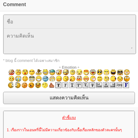
Comment
* blog นี้ comment ได้เฉพาะสมาชิก
+
Emotion
+
คำชี้แจง
1. เรื่องราวในเอนทรี่นี้ไม่มีความเกี่ยวข้องกับเนื้อเรื่องหลักของตัวละครนั้นๆ