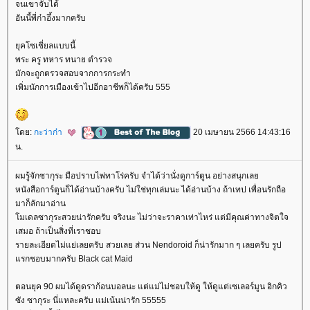
จนเขาจับได้
อันนี้พี่ก๋าอึ้งมากครับ
ุคโซเชี่ยลแบบนี้
พระ ครู ทหาร ทนาย ตำรวจ
มักจะถูกตรวจสอบจากการกระทำ
เพิ่มนักการเมืองเข้าไปอีกอาชีพก็ได้ครับ 555
ดย:
กะว่าก๋า
20 เมษายน 2566 14:43:16
น.
ผมรู้จักซากุระ มือปราบไพ่ทาโร่ครับ จำได้ว่านั่งดูการ์ตูน อย่างสนุกเล
หนังสือการ์ตูนก็ได้อ่านบ้างครับ ไม่ใช่ทุกเล่มนะ ได้อ่านบ้าง ถ้าเทป เพื่อนรักถือ
มาก็ลักมาอ่าน
มเดลซากุระสวยน่ารักครับ จริงนะ ไม่ว่าจะราคาเท่าไหร่ แต่มีคุณค่าทางจิตใจ
เสมอ ถ้าเป็นสิ่งที่เราชอบ
รายละเอียดไม่แย่เลยครับ สวยเลย ส่วน Nendoroid ก็น่ารักมาก ๆ เลยครับ รูป
รกชอบมากครับ Black cat Maid
ตอนยุค 90 ผมได้ดูดราก้อนบอลนะ แต่แม่ไม่ชอบให้ดู ให้ดูแต่เซเลอร์มูน อิกคิว
ซัง ซากุระ นี่แหละครับ แม่เน้นน่ารัก 55555