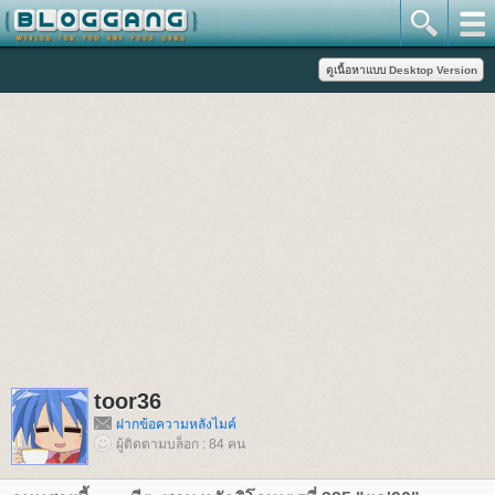
toor36
ฝากข้อความหลังไมค์
ผู้ติดตามบล็อก : 84 คน