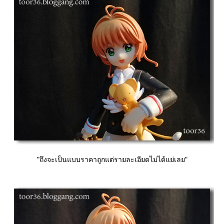
"ถึงจะเป็นแบบราคาถูกแต่รายละเอียดไม่ได้แย่เลย"