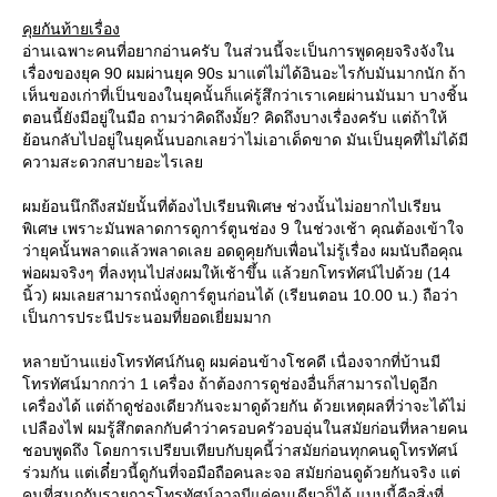
คุยกันท้ายเรื่อง
อ่านเฉพาะคนที่อยากอ่านครับ ในส่วนนี้จะเป็นการพูดคุยจริงจังใน
เรื่องของยุค 90 ผมผ่านยุค 90s มาแต่ไม่ได้อินอะไรกับมันมากนัก ถ้า
เห็นของเก่าที่เป็นของในยุคนั้นก็แค่รู้สึกว่าเราเคยผ่านมันมา บางชิ้น
ตอนนี้ยังมีอยู่ในมือ ถามว่าคิดถึงมั้ย? คิดถึงบางเรื่องครับ แต่ถ้าให้
้อนกลับไปอยู่ในยุคนั้นบอกเลยว่าไม่เอาเด็ดขาด มันเป็นยุคที่ไม่ได้มี
ความสะดวกสบายอะไรเล
ผมย้อนนึกถึงสมัยนั้นที่ต้องไปเรียนพิเศษ ช่วงนั้นไม่อยากไปเรียน
พิเศษ เพราะมันพลาดการดูการ์ตูนช่อง 9 ในช่วงเช้า คุณต้องเข้าใจ
ว่ายุคนั้นพลาดแล้วพลาดเลย อดดูคุยกับเพื่อนไม่รู้เรื่อง ผมนับถือคุณ
พ่อผมจริงๆ ที่ลงทุนไปส่งผมให้เช้าขึ้น แล้วยกโทรทัศน์ไปด้วย (14
นิ้ว) ผมเลยสามารถนั่งดูการ์ตูนก่อนได้ (เรียนตอน 10.00 น.) ถือว่า
เป็นการประนีประนอมที่ยอดเยี่ยมมาก
หลายบ้านแย่งโทรทัศน์กันดู ผมค่อนข้างโชคดี เนื่องจากที่บ้านมี
ทรทัศน์มากกว่า 1 เครื่อง ถ้าต้องการดูช่องอื่นก็สามารถไปดูอีก
เครื่องได้ แต่ถ้าดูช่องเดียวกันจะมาดูด้วยกัน ด้วยเหตุผลที่ว่าจะได้ไม่
เปลืองไฟ ผมรู้สึกตลกกับคำว่าครอบครัวอบอุ่นในสมัยก่อนที่หลายคน
ชอบพูดถึง โดยการเปรียบเทียบกับยุคนี้ว่าสมัยก่อนทุกคนดูโทรทัศน์
ร่วมกัน แต่เดี๋ยวนี้ดูกันที่จอมือถือคนละจอ สมัยก่อนดูด้วยกันจริง แต่
คนที่สนุกกับรายการโทรทัศน์อาจมีแค่คนเดียวก็ได้ แบบนี้คือสิ่งที่