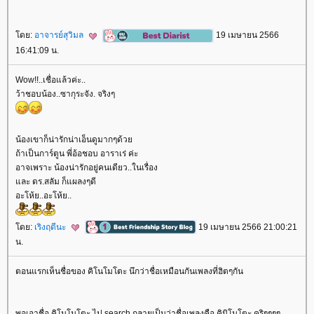
ดย:
อาจารย์สุวิมล
19 เมษายน 2566
16:41:09 น.
Wow!!..เชื่อแล้วค่ะ..
ว้าชอบน้อง..ซากุระจัง. จริงๆ
น้องเขาก็น่ารักน่าเอ็นดูมากๆด้ว
ถ้าเป็นการ์ตูน พี่อ้อชอบ อาราเร่ ค่ะ
อาจเพราะ น้องน่ารักอยู่คนเดียว..ในเรื่อง
ละ ดร.สลัม ก็แผลงๆดี
อะโห้ย..อะโห้ย..
ดย:
เริงฤดีนะ
19 เมษายน 2566 21:00:21
น.
ตอนแรกเห็นชื่อของ คิโนโมโตะ นึกว่าชื่อเหมือนกันเพลงที่ฮิตๆกัน
พอเอาชื่อ คิโนโมโตะ ไป search กลายเป็นว่าชื่อเพลงคือ คิมิโนโตะ คริๆๆๆๆ