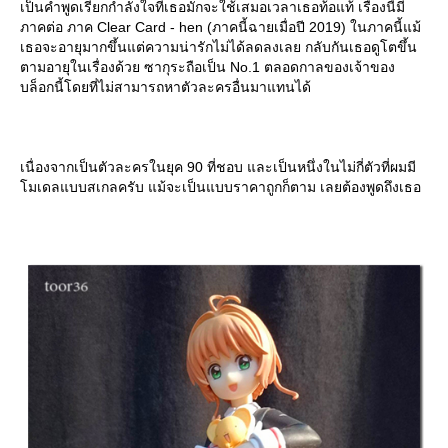
เป็นคำพูดเรียกกำลังใจที่เธอมักจะใช้เสมอเวลาเธอท้อแท้ เรื่องนี้มี
ภาคต่อ ภาค Clear Card - hen (ภาคนี้ฉายเมื่อปี 2019) ในภาคนี้แม้
เธอจะอายุมากขึ้นแต่ความน่ารักไม่ได้ลดลงเลย กลับกันเธอดูโตขึ้น
ตามอายุในเรื่องด้วย ซากุระถือเป็น No.1 ตลอดกาลของเจ้าของ
บล็อกนี้โดยที่ไม่สามารถหาตัวละครอื่นมาแทนได้
เนื่องจากเป็นตัวละครในยุค 90 ที่ชอบ และเป็นหนึ่งในไม่กี่ตัวที่ผมมี
มเดลแบบสเกลครับ แม้จะเป็นแบบราคาถูกก็ตาม เลยต้องพูดถึงเธอ