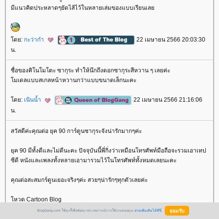
มีแนวคิดประหลาดๆยัดไส้ไว้ในหลายเล่มของแบบเรียนเล
ดย:
กะว่าก๋า
22 เมษายน 2566 20:03:30
น.
ชื่อของคิโนโมโตะ ซากุระ ทำให้นึกถึงดอกซากุระสีหวาน ๆ เลยค่ะ
มเดลแบบสเกลหน้าหวานกว่าแบบขนาดเล็กนะคะ
ดย:
เนินน้ำ
22 เมษายน 2566 21:16:06
น.
สวัสดีค่ะคุณต่อ ยุค 90 การ์ตูนซากุระจังน่ารักมากๆค่ะ
ุค 90 มีทั้งดีและไม่ดีนะคะ ปัจจุบันนี้พี่กิ่งว่าเหมือนโทรศัพท์มือถือจะรวมเอาเทป
ซีดี หนังและเพลงทั้งหลายเอามารวมไว้ในโทรศัพท์ทั้งหมดเลยนะคะ
คุณต่อสะสมกร์ตูนเยอะจริงๆค่ะ สวยๆน่ารักๆทุกตัวเลยค่ะ
หวต Cartoon Blog
BlogGang.com ใช้คุกกี้เพื่อพัฒนาประสบการณ์การใช้งานของคุณ
อ่านเพิ่มเติมได้ที่นี่
ขอบคุณที่ไปให้กำลังใจบล็อกตะพาบนะคะ