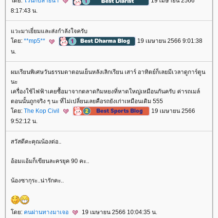
ดย:
ไวน์กับสายน้ำ
19 เมษายน 2566
8:17:43 น.
วะมาเยี่ยมและส่งกำลังใจครับ
ดย:
**mp5**
19 เมษายน 2566 9:01:38
น.
ผมเรียนพิเศษวันธรรมดาตอนเย็นหลังเลิกเรียน เสาร์ อาทิตย์ก็เลยมีเวลาดูการ์ตูน
นะ
เครื่องใช้ไฟฟ้าเคยซื้อมาจากตลาดกิมหยงที่หาดใหญ่เหมือนกันครับ ค่ารถเมล์
ตอนนั้นถูกจริง ๆ นะ ที่ไม่เปลี่ยนเลยคือรถยังเก่าเหมือนเดิม 555
ดย:
The Kop Civil
19 เมษายน 2566
9:52:12 น.
สวัสดีคะคุณน้องต่อ..
อ้อมแอ้มก็เขียนละครยุค 90 คะ..
น้องซากุระ..น่ารักคะ..
ดย:
คนผ่านทางมาเจอ
19 เมษายน 2566 10:04:35 น.