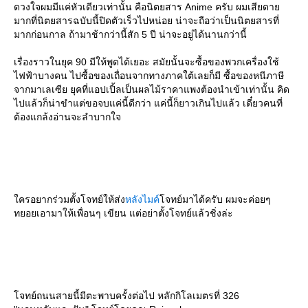
ดวงใจผมมีแค่หัวเดียวเท่านั้น คือนิตยสาร Anime ครับ ผมเสียดา
มากที่นิตยสารฉบับนี้ปิดตัวเร็วไปหน่อย น่าจะถือว่าเป็นนิตยสารที่
มากก่อนกาล ถ้ามาช้ากว่านี้สัก 5 ปี น่าจะอยู่ได้นานกว่านี้
เรื่องราวในยุค 90 มีให้พูดได้เยอะ สมัยนั้นจะซื้อของพวกเครื่องใช้
ไฟฟ้าบางคน ไปซื้อของเถื่อนจากทางภาคใต้เลยก็มี ซื้อของหนีภาษี
จากมาเลเซีย ยุคที่แอปเปิ้ลเป็นผลไม้ราคาแพงต้องนำเข้าเท่านั้น คิด
ไปแล้วก็น่าขำแต่ขอจบแค่นี้ดีกว่า แค่นี้ก็ยาวเกินไปแล้ว เดี๋ยวคนที่
ต้องแกล้งอ่านจะลำบากใจ
ครอยากร่วมตั้งโจทย์ให้ส่ง
หลังไมค์
จทย์มาได้ครับ ผมจะค่อยๆ
ทยอยเอามาให้เพื่อนๆ เขียน แต่อย่าตั้งโจทย์แล้วชิ่งล่ะ
จทย์ถนนสายนี้มีตะพาบครั้งต่อไป หลักกิโลเมตรที่ 326