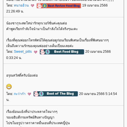
ดย:
ทนายอ้วน
19 เมษายน 2566
21:26:49 น.
น้องซากุระสดใสน่ารักทุกเวอร์ชั่นค่ะคุณต่อ
คำพูดเรียกกำลังใจนำมาเป็นกำลังใจได้จริงๆนะคะ
เรื่องที่คุณพ่อยกโทรทัศน์ให้คุณต่อดูก่อนเรียนพิเศษเป็นเรื่องที่พิเศษมากๆ
เห็นถึงความรักของคุณพ่ออย่างเต็มเปี่ยมเลยค่ะ
ดย:
Sweet_pills
20 เมษายน 2566
0:33:24 น.
อรุณสวัสดิ์ครับน้องต่อ
ดย:
กะว่าก๋า
20 เมษายน 2566 5:14:54
น.
เรื่องย้อนแย้งที่น่าประหลาดใจมากๆ
รองอธิบดีกรมทรัพย์สินทางปัญญา
ไปขโมยรูปวาดราคาหมื่นเยนที่ประเทศญี่ปุ่น