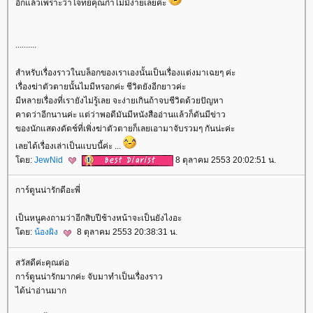
อีกแล้วเพราะว่าโจทย์คุณก๋าไม่มีง่ายเลยค่ะ
..........
สำหรับเรื่องราวในบล็อกของเราเองนั้นเป็นเรื่องแต่งมาเฉยๆ ค่ะ
เรื่องฆ่าตัวตายนั้นไมมีหรอกค่ะ ชีวิตยังอีกยาวค่ะ
มีหลายเรื่องที่เรายังไม่รู้เลย จะง่ายเกินถ้าจบชีวิตด้วยปัญหา
คาดว่าอีกนานค่ะ แต่ว่าพอดีมันมีหนังสืออ่านแล้วก็ดันมีข่าว
ของนักแสดงดัตช์ที่เพิ่งฆ่าตัวตายก็เลยเอามาจับรวมๆ กันน่ะค่ะ
เลยได้เรื่องเล่าเป็นแบบนี้ค่ะ ...
ดย:
JewNid
8 ตุลาคม 2553 20:02:51 น.
การ์ตูนน่ารักดีอะพี่
เป็นหนูคงถามว่าอีกสิบปีช้างหน้าจะเป็นยังไงอะ
ดย:
น้องผิง
8 ตุลาคม 2553 20:38:31 น.
สวัสดีค่ะคุณต่อ
การ์ตูนน่ารักมากค่ะ จับมาทำเป็นเรื่องราว
ได้น่าอ่านมาก