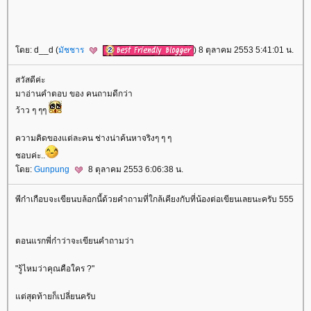
ดย: d__d (
มัชชาร
) 8 ตุลาคม 2553 5:41:01 น.
สวัสดีค่ะ
มาอ่านคำตอบ ของ คนถามดีกว่า
ว้าว ๆ ๆๆ
ความคิดของแต่ละคน ช่างน่าค้นหาจริงๆ ๆ ๆ
ชอบค่ะ..
ดย:
Gunpung
8 ตุลาคม 2553 6:06:38 น.
พีก๋าเกือบจะเขียนบล้อกนี้ด้วยคำถามที่ใกล้เคียงกับที่น้องต่อเขียนเลยนะครับ 555
ตอนแรกพี่ก๋าว่าจะเขียนคำถามว่า
"รู้ไหมว่าคุณคือใคร ?"
ต่สุดท้ายก็เปลี่ยนครับ