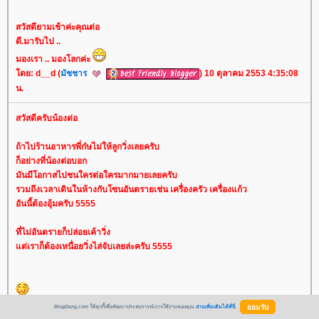
สวัสดียามเช้าค่ะคุณต่อ
ดี.มารับไป ..
มองเรา .. มองโลกค่ะ
ดย: d__d (
มัชชาร
) 10 ตุลาคม 2553 4:35:08
น.
สวัสดีครับน้องต่อ
ถ้าไปร้านอาหารพี่ก๋ษไม่ให้ลูกวิ่งเลยครับ
ก็อย่างที่น้องต่อบอก
มันมีโอกาสไปชนใครต่อใครมากมายเลยครับ
รวมถึงเวลาเดินในห้างกับโซนอันตรายเช่น เครื่องครัว เครื่องแก้ว
อันนี้ต้องอุ้มครับ 5555
ที่ไม่อันตรายก็ปล่อยเค้าวิ่ง
ต่เราก็ต้องเหนื่อยวิ่งไล่จับเลยล่ะครับ 5555
ดย:
กะว่าก๋า
10 ตุลาคม 2553 5:19:51 น.
BlogGang.com ใช้คุกกี้เพื่อพัฒนาประสบการณ์การใช้งานของคุณ
อ่านเพิ่มเติมได้ที่นี่