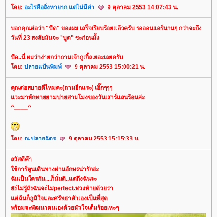
ดย:
อะไรคือสิ่งหายาก แต่ไม่มีค่า
9 ตุลาคม 2553 14:07:43 น.
บอกคุณต่อว่า "บืด" ของผม เสร็จเรียบร้อยแล้วครับ รอออนแอร์นานๆ กว่าจะถึง
วันที่ 23 สงสัยมันจะ "บูด" ซะก่อนมั้ง
บืด..นี่ ผมว่าง่ายกว่าถามเจ้ากูเกิ้ลเยอะเลยครับ
ดย:
ปลายแป้นพิมพ์
9 ตุลาคม 2553 15:00:21 น.
คุณต่อสบายดีไหมคะ(ถามอีกแระ) เอิ๊กๆๆๆ
วะมาทักทายยามบ่ายสามโมงของวันเสาร์แสนร้อนค่ะ
^____^
ดย:
ณ ปลายฉัตร
9 ตุลาคม 2553 15:15:33 น.
สวัสดีค๊า
ช้การ์ตูนเดินทางผ่านอักษรน่ารักอ่ะ
ฉันเป็นใครกัน....ก็นั่นดิ..แต่ถึงฉันจะ
ังไม่รู้ถึงฉันจะไม่perfect.พ่วงท้ายด้วยว่า
ต่ฉันก็ภูมิใจและศรัทธาตัวเองเป็นที่สุด
พร้อมจะพัฒนาตนเองด้วยหัวใจเต็มร้อยเหะๆ