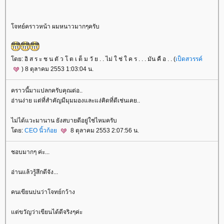
จทย์คราวหน้า ผมหนาวมากๆครับ
ดย: อิ ส ร ะ ช น ตั ว โ ต เ ต็ ม วั ย . . ไม่ ใ ช่ ใ ค ร . . . มัน คื อ . . (
เป็ดสวรรค์
) 8 ตุลาคม 2553 1:03:04 น.
คราวนี้มาแปลกครับคุณต่อ..
อ่านง่าย แต่ที่สำคัญมีมุมมองและแง่คิดที่ดีเช่นเคย..
ไม่ได้แวะมานาน ยังสบายดีอยู่ใช่ไหมครับ
ดย:
CEO นิ้วก้อ
8 ตุลาคม 2553 2:07:56 น.
ชอบมากๆ ค่ะ...
อ่านแล้วรู้สึกดีจัง...
คนเขียนบ่นว่าโจทย์กว้าง
ต่ขวัญว่าเขียนได้ดีจริงๆค่ะ