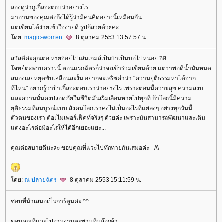
ลองดูว่ากูเกิ้ลจะตอบว่าอย่างไร
มาอ่านของคุณต่อถึงได้รู้ว่ามีคนคิดอย่างนี้เหมือนกัน
ต่เขียนได้ง่ายเข้าใจง่ายดี รูปก้สวยด้วยค่ะ
ดย:
magic-women
8 ตุลาคม 2553 13:57:57 น.
สวัสดีค่ะคุณต่อ หายจ้อยไปเล่นเกมส์เป็นบ้าเป็นบอไปหน่อย อิอิ
จทย์ตะพาบคราวนี้ ตอนแรกฉัตรก็ว่าจะเข้าร่วมเขียนด้วย แต่ว่าพอดีน้ำมันหมด
สมองเลยหยุดขับเคลื่อนสะงั้น อยากจะเสริชคำว่า "ความยุติธรรมหาได้จาก
ที่ไหน" อยากรู้ว่าป้าเกิ้ลจะตอบเราว่าอย่างไร เพราะตอนนี้ความสุข ความสงบ
ละความมั่นคงปลอดภัยในชีวิตมันเริ่มเลือนหายไปทุกที ถ้าโลกนี้มีความ
ุติธรรมที่สมบูรณ์แบบ สังคมโลกเราคงไม่เป็นอะไรที่แย่ลงๆ อย่างทุกวันนี้....
ตัวตนของเรา ต้องไม่เพอร์เฟ็คท์จริงๆ ด้วยค่ะ เพราะมันสามารถพัฒนาและเติม
ต่งอะไรต่อมิอะไรให้ได้อีกเยอะแยะ...
คุณต่อสบายดีนะคะ ขอบคุณที่แวะไปทักทายกันเสมอค่ะ _/\\_
ดย:
ณ ปลายฉัตร
8 ตุลาคม 2553 15:11:59 น.
ชอบที่นำเสนอเป็นการ์ตูนค่ะ ^^
ขอบคุณที่แวะไปอ่านงานตะพาบที่บล๊อกจ้า