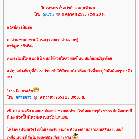
ไกลทางจร สั้นกว่าก้าว ของเท้าคน...
ดย:
ลุงแว่น
9 ตุลาคม 2553 7:59:20 น.
สวัสดีค่ะ เป็นต่อ
มาอ่านงานตะพาบอีกรอบ(รอบแรกอ่านผ่านๆ)
การ์ตูนน่ารักดีค่ะ
คนเราไม่มีใครเฟอร์เฟ็ค ต่อให้รวยให้สวยแค่ไหน มันก็ต้องมีจุดด้อ
ต่ทุกอย่างก็อยู่ที่ตัวเราว่าจะทำให้มันหายไปหรือพอใจที่จะอยู่กับสิ่งด้อยๆของตัว
เอง
ไปนะจ๊ะ..ชาคริต
ดย:
คล้ายดาว
9 ตุลาคม 2553 13:39:36 น.
เข้ามาอ่านครับ ตอนแรกก็งงๆว่าชวนผมทำอะไรมีตะพาบๆด้วย 555 อ๋อคือแบบนี้
นิเอง ช่วงนี้ไม่ไหวมั้งครับหัวไม่แล่นเล
ฟโต้ชอปนี่ผมใช้ไม่เป็นเลยครับ งงมาก หัวทางด้านออกแบบสีสันลายเส้นก็
เหมือนหมดฝีมือไปตั้งแต่สมัยเรียนละครับ