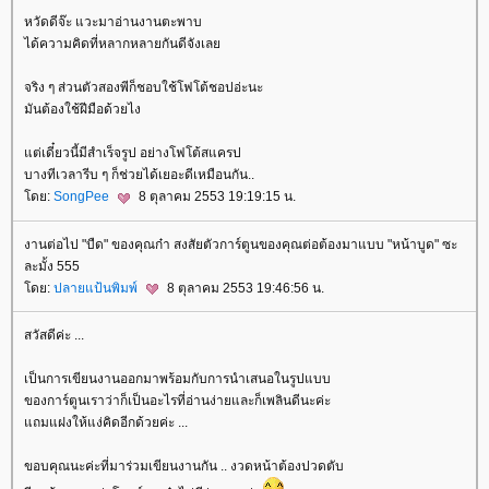
หวัดดีจ๊ะ แวะมาอ่านงานตะพาบ
ได้ความคิดที่หลากหลายกันดีจังเล
จริง ๆ ส่วนตัวสองพีก็ชอบใช้โฟโต้ชอปอ่ะนะ
มันต้องใช้ฝีมือด้วยไง
ต่เดี๋ยวนี้มีสำเร็จรูป อย่างโฟโต้สแครป
บางทีเวลารีบ ๆ ก็ช่วยได้เยอะดีเหมือนกัน..
ดย:
SongPee
8 ตุลาคม 2553 19:19:15 น.
งานต่อไป "บืด" ของคุณก๋า สงสัยตัวการ์ตูนของคุณต่อต้องมาแบบ "หน้าบูด" ซะ
ละมั้ง 555
ดย:
ปลายแป้นพิมพ์
8 ตุลาคม 2553 19:46:56 น.
สวัสดีค่ะ ...
เป็นการเขียนงานออกมาพร้อมกับการนำเสนอในรูปแบบ
ของการ์ตูนเราว่าก็เป็นอะไรที่อ่านง่ายและก็เพลินดีนะค่ะ
ถมแฝงให้แง่คิดอีกด้วยค่ะ ...
ขอบคุณนะค่ะที่มาร่วมเขียนงานกัน .. งวดหน้าต้องปวดตับ