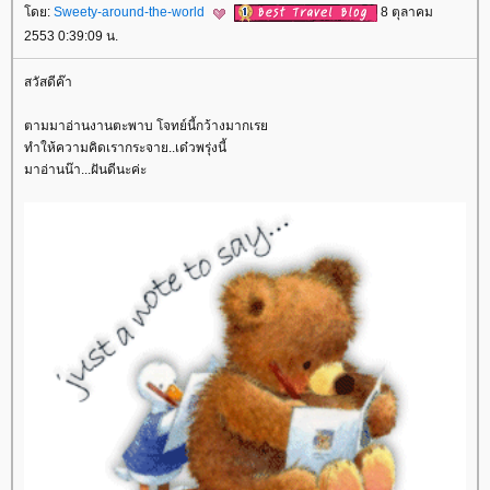
ดย:
Sweety-around-the-world
8 ตุลาคม
2553 0:39:09 น.
สวัสดีค๊า
ตามมาอ่านงานตะพาบ โจทย์นี้กว้างมากเร
ทำให้ความคิดเรากระจาย..เด๋วพรุ่งนี้
มาอ่านน๊า...ฝันดีนะค่ะ