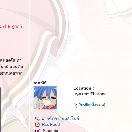
นำไปปฏิบัติก็
ื่อสนองตัณหา
ึนามิ แผ่นดิน
ามอดทนต่อพวก
toor36
Location :
กรุงเทพฯ Thailand
[ดู Profile ทั้งหมด]
ฝากข้อความหลังไมค์
Rss Feed
Smember