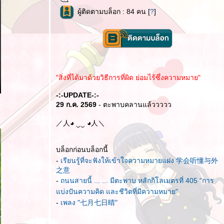
ผู้ติดตามบล็อก : 84 คน [
?
]
"สิ่งที่ได้มาด้วยวิธีการที่ผิด ย่อมไร้ซึ่งความหมาย"
-:-UPDATE-:-
29 ก.ค. 2569
- ตะพาบคลานแล้ววววว
／人◕ ‿‿ ◕人＼
บล็อกก่อนบล็อกนี้
-
เรียนรู้ที่จะฟังให้เข้าใจความหมายแฝง 学会听懂与外
之意
-
ถนนสายนี้ ... ... มีตะพาบ หลักกิโลเมตรที่ 405 "การ
บ่งปันความคิด และชีวิตที่มีความหมาย"
-
เพลง "七月七日晴"