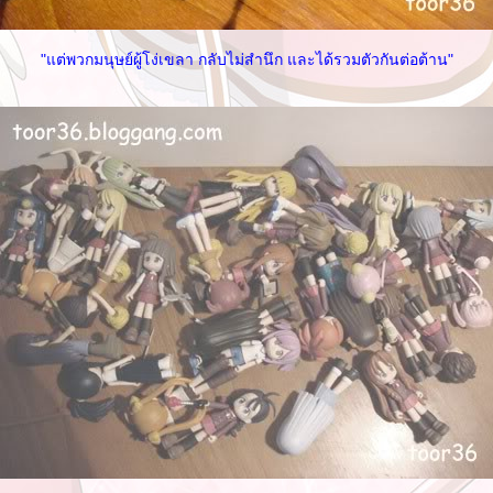
"แต่พวกมนุษย์ผู้โง่เขลา กลับไม่สำนึก และได้รวมตัวกันต่อต้าน"