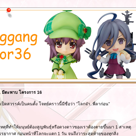
... มีตะพาบ โครงการ 16
ณเป็ดสวรรค์เป็นคนตั้ง โจทย์คราวนี้มีชื่อว่า "โลกจ๋า..พี่ลาก่อน"
ตุที่ทำให้มนุษย์ต้องสูญพันธุ์หรือดวงดาวของเราต้องตายขึ้นมา 1 สาเหตุ
รยากาศ ก่อนหน้าที่โลกจะแตก 1 วัน จนถึงวาระสุดท้ายของทุกสิ่ง