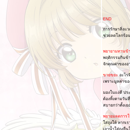
"ไกล"
ถนนสายนี้ ... ... มีตะพาบ หลักกิโลเมตรที่ 364
END
"พักผ่อน"
การรักษาสิ่งแว
ถนนสายนี้ ... ... มีตะพาบ หลักกิโลเมตรที่ 363
ช่วยลดโลกร้อน
"คำตอบสุดท้าย"
ถนนสายนี้ ... ... มีตะพาบ หลักกิโลเมตรที่ 362
"ตัวละครลึกลับ"
พยายามทานข้
พฤติกรรมกินข้า
ถนนสายนี้ ... ... มีตะพาบ หลักกิโลเมตรที่ 361
จักคุณค่าของอ
"บล็อกแรกที่เขียน"
ถนนสายนี้ ... ... มีตะพาบ หลักกิโลเมตรที่ 360
ขายขยะ
อะไรที
"สองมาตรฐาน"
เพราะมูลค่าของส
ถนนสายนี้ ... ... มีตะพาบ หลักกิโลเมตรที่ 359
มองในแง่ดี ปร
"รอยยิ้มที่ไม่มีวันลืม"
ต้องทิ้งตามวัน
ถนนสายนี้ ... ... มีตะพาบ หลักกิโลเมตรที่ 358
สบายกว่าตั้งเ
"เขียนใหม่อีกครั้ง"
พยายมลดการใช
ถนนสายนี้ ... ... มีตะพาบ หลักกิโลเมตรที่ 357
ส่ถุงให้ หากเร
"บินเดี่ยว"
เอาน้ำใส่ถุงยื่น