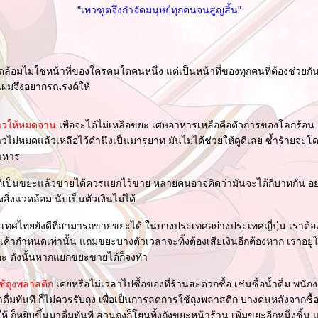
"เทวฑูตจึงกำจัดมนุษย์ทุกคนจนสูญสิ้น"
ดล้อมไม่ใช่หน้าที่ของใครคนใดคนหนึ่ง แต่เป็นหน้าที่ของทุกคนที่ต้องช่วยกัน
ผมจึงอยากรณรงค์ให้
าวให้หมดจาน
เพื่อจะได้ไม่เหลือขยะ เศษอาหารเหลือคือตัวการของโลกร้อน ดั
วไม่หมดแล้วเหลือไว้คำนึงเป็นมารยาท มันไม่ได้ช่วยให้ดูดีเลย ซ้ำร้ายจะโดน
าหาร
่เป็นขยะแล้วขายได้ควรแยกไว้ขาย หลายคนอาจคิดว่ามันจะได้กี่บาทกัน อย
ิ่งแวดล้อม นับเป็นตัวเงินไม่ได้
ะเทศไทยยังดีที่สามารถขายขยะได้ ในบางประเทศอย่างประเทศญี่ปุ่น เราต
ที่เค้ากำหนดเท่านั้น แถมขยะบางตัวเวลาจะทิ้งต้องเสียเงินอีกต้องหาก เราอ
ยอะ ดังนั้นหากแยกขยะขายได้ก็จงทำ
้ถุงพลาสติก
เคยหรือไม่เวลาไปซื้อของที่ร้านสะดวกซื้อ เช่นซื้อน้ำดื่ม พนัก
าดื่มทันที ก็ไม่ควรรับถุง เพื่อเป็นการลดการใช้ถุงพลาสติก บางคนหลังจากซื
ให้ ก็หยิบขึ้นมาดื่มทันที ส่วนถุงก็โยนทิ้งถังขยะหน้าร้าน เพิ่มขยะอีกหนึ่งชิ้น 