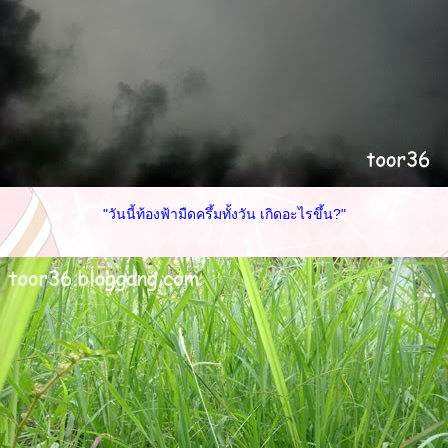
"วันนี้ท้องฟ้ามืดครึ้มทั้งวัน เกิดอะไรขึ้น?"