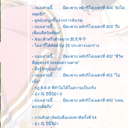
-
ถนนสายนี้ ... ... มีตะพาบ หลักกิโลเมตรที่ 404 "ยังไม่
หยุดอีก"
-
ดูหนังสนุกขึ้นจากการสังเกตุ
-
ถนนสายนี้ ... ... มีตะพาบ หลักกิโลเมตรที่ 403 "ถึง
เพื่อนที่สนิทที่สุด"
-
ชนะฟ้าครึ่งตัวหมาก 胜天半子
-
ไดอารี่ได้ศัพท์ Ep.25 ประหารแยกร่าง
-
ถนนสายนี้ ... ... มีตะพาบ หลักกิโลเมตรที่ 402 "ชีวิต
คือคู่ตรงข้ามของความตาย"
-
มึงรู้จักกูน้อยไป!
-
ถนนสายนี้ ... ... มีตะพาบ หลักกิโลเมตรที่ 401 "ไม่
เข็ด"
-
กฎ 8-8-8 ที่ทำไม่ได้ในความเป็นจริง
-
ม้า 马 ปีนี้ปีม้า II
-
ถนนสายนี้ ... ... มีตะพาบ หลักกิโลเมตรที่ 400 "แทน
ความคิดถึง"
-
งานสัปดาห์หนังสือแห่งชาติครั้งที่ 54
-
ม้า 马 ปีนี้ปีม้า