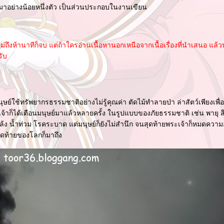
มาอย่างน้อยหนึ่งตัว เป็นส่วนประกอบในงานเขียน
่านไม่ถึงห้านาทีก็จบ แต่ถ้าใครอ่านเนื้อหานอกเหนือจากเนื้อเรื่องที่นำเสนอ แล้ว
รับ
ุษย์ใช้ทรัพยากรธรรมชาติอย่างไม่รู้คุณค่า ตัดไม้ทำลายป่า ล่าสัตว์เพียงเพ
จ้าก็ได้เตือนมนุษย์มาแล้วหลายครั้ง ในรูปแบบของภัยธรรมชาติ เช่น พายุ ส
ล้ง น้ำท่วม โรคระบาด แต่มนุษย์ก็ยังไม่สำนึก จนสุดท้ายพระเจ้าก็หมดคว
ุดท้ายของโลกก็มาถึง