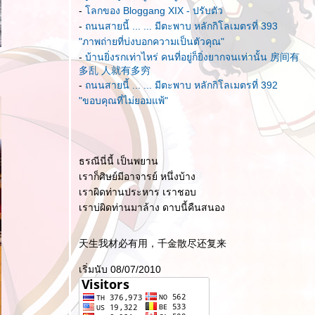
-
ลกของ Bloggang XIX - ปรับตัว
-
ถนนสายนี้ ... ... มีตะพาบ หลักกิโลเมตรที่ 393
"ภาพถ่ายที่บ่งบอกความเป็นตัวคุณ"
-
บ้านยิ่งรกเท่าไหร่ คนที่อยู่ก็ยิ่งยากจนเท่านั้น 房间有
多乱 人就有多穷
-
ถนนสายนี้ ... ... มีตะพาบ หลักกิโลเมตรที่ 392
"ขอบคุณที่ไม่ยอมแพ้"
ธรณีนี่นี้ เป็นพยาน
เราก็ศิษย์มีอาจารย์ หนึ่งบ้าง
เราผิดท่านประหาร เราชอบ
เราบ่ผิดท่านมาล้าง ดาบนี้คืนสนอง
天生我材必有用，千金散尽还复来
เริ่มนับ 08/07/2010