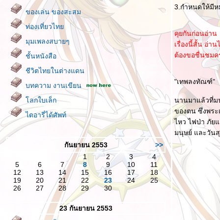
3.กำหนดให้มีห
ของเล่น ของสะสม
ท่องเที่ยวไท
คุยกันก่อนอ่าน
มุมเพลงสบายๆ
เรื่องนี้สั้น อ
ต้องขอชื่นชมค
ชั้นหนังสือ
ชีวิตไทยในต่างแดน
"เทพลงทัณฑ์"
บทความ งานเขียน
ลกใบเล็ก
นานมาแล้วที่มน
ของตน ซึ่งพระเ
ไดอารี่ได้ศัพท์
ไหว ไฟป่า ภัยแ
มนุษย์ และวันส
กันยายน 2553
>>
1
2
3
4
5
6
7
8
9
10
11
12
13
14
15
16
17
18
19
20
21
22
23
24
25
26
27
28
29
30
23 กันยายน 2553