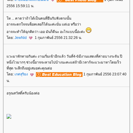
2556 15:59:11 น.
ห ... คาดว่าถ้าได้เป็นคนที่ยืนรับฟังตรงนั้น
อาจจะตกใจจนช็อคเลยก็ได้นะค่ะนั่น แต่เอ หรือว่า
อาจจะทำให้ฉุกคิดว่า เออ มันก็ดีนะ อะไรแบบนี้อ่ะค่ะ
ดย:
JewNid
1 กุมภาพันธ์ 2556 21:32:26 น.
วะมาทักทายกันค่ะ งานเริ่มเข้าอีกแล้ว วันที่4-6มีงานแสดงที่ค่ายบางระจัน ปี
หนึ่งไวมากๆ ช่วงนี้อาจจะหายไปบ้างนะคะแต่ถ้ามีเวลาก้จะแวะมาหาโดยเร็ว
ที่สุด ระลึกถึงอยู่เสมอค่ะคุณต่อ
ดย:
เกศสุริยง
1 กุมภาพันธ์ 2556 23:07:40
น.
อรุณสวัสดิ์ครับน้องต่อ