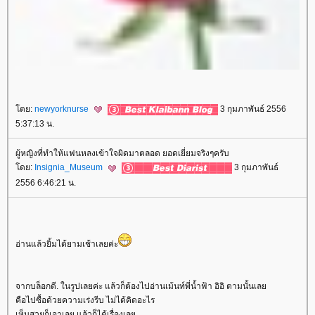
ดย:
newyorknurse
3 กุมภาพันธ์ 2556
5:37:13 น.
ผู้หญิงที่ทำให้แฟนหลงเข้าใจผิดมาตลอด ยอดเยี่ยมจริงๆครับ
ดย:
Insignia_Museum
3 กุมภาพันธ์
2556 6:46:21 น.
อ่านแล้วยิ้มได้ยามเช้าเลยค่ะ
จากบล็อกดี. ในรูปเลยค่ะ แล้วก็ต้องไปอ่านเม้นท์พี่น้ำฟ้า อิอิ ตามนั้นเล
คือไปซื้อด้วยความเร่งรีบ ไม่ได้คิดอะไร
เห็นสวยก็เอาเลย แล้วก็ได้เรื่องเล