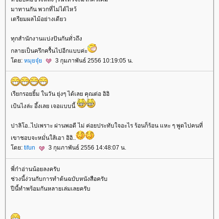
มาทานกัน พวกที่ไม่ได้ไหว้
เตรียมผลไม้อย่างเดียว
ทุกสำนักงานแบ่งปันกันทั่วถึง
กลายเป็นครึกครื้นไปอีกแบบค่ะ
ดย:
หมุยจุ๋
3 กุมภาพันธ์ 2556 10:19:05 น.
เรียกรอยยิ้ม ในวัน ยุ่งๆ ได้เลย คุณต่อ อิอิ
เป้นไงล่ะ อึ้งเลย เจอแบบนี้
ปาลิโอ..ไปเพราะ ผ่านพอดี ไม่ ค่อยประทับใจอะไร ร้อนก็ร้อน แหะ ๆ พูดไปคนที่
เขาชอบจะหมั่นใส้เอา อิอิ..
ดย:
tifun
3 กุมภาพันธ์ 2556 14:48:07 น.
พี่ก๋าอ่านน้อยลงครับ
ช่วงนี้ง่วนกับการทำต้นฉบับหนังสือครับ
ปีนี้ทำพร้อมกันหลายเล่มเลยครับ