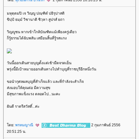
มหุตฺตมปิ เจ วิญฺญู ปณฺฑิตํ ปยิรุปาสติ
ขิปฺปํ ธมฺมํ วิชานาติ ชิวฺหา สูปรสํ ยถา
วิญญูชน หากเข้าใกล้บัณฑิตแม้เพียงครู่เดียว
ก็รู้ธรรมได้ฉับพลัน เสมือนลิ้นที่รู้รสแกง
วันนี้ออกเดินสายบุญตั้งแต่เช้ามืดจรดเย็น
พรุ่งนี้มีเป้าหมายออกเดินทางไปทำบุญที่ราชบุรีอีกหนึ่งวัน
ขอนำกุศลผลบุญที่สำเร็จแล้ว และที่กำลังจะสำเร็จ
ส่งมอบให้คุณต่อ มีความสุข
มีสุขภาพแข็งแรง ตลอดไป...นะคะ
ฝันดี ราตรีสวัสดิ์...ค่ะ
ดย:
พรหมญาณี
2 กุมภาพันธ์ 2556
20:51:25 น.