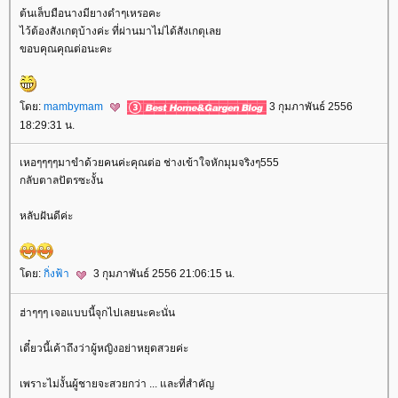
ต้นเล็บมือนางมียางดำๆเหรอคะ
ไว้ต้องสังเกตุบ้างค่ะ ที่ผ่านมาไม่ได้สังเกตุเล
ขอบคุณคุณต่อนะคะ
ดย:
mambymam
3 กุมภาพันธ์ 2556
18:29:31 น.
เหอๆๆๆๆมาขำด้วยคนค่ะคุณต่อ ช่างเข้าใจหักมุมจริงๆ555
กลับตาลปัตรซะงั้น
หลับฝันดีค่ะ
ดย:
กิ่งฟ้า
3 กุมภาพันธ์ 2556 21:06:15 น.
ฮ่าๆๆๆ เจอแบบนี้จุกไปเลยนะคะนั่น
เดี๋ยวนี้เค้าถึงว่าผู้หญิงอย่าหยุดสวยค่ะ
เพราะไม่งั้นผู้ชายจะสวยกว่า ... และที่สำคัญ