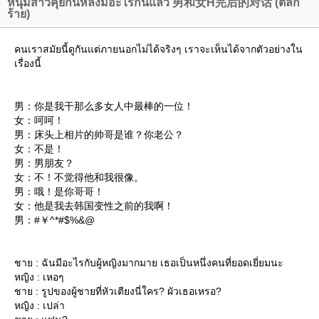
หนุ่มสาวคุยกันหลังมีอะไรกันแล้ว 男和女H完后的对话 (ตลก
ร้าย)
คนเราสมัยนี้ดูกันแต่ภายนอกไม่ได้จริงๆ เราจะเห็นได้จากตัวอย่างใน
เรื่องนี้
男：你是我干那么多女人中最棒的一位！
女：呵呵！
男：床头上相片的帅哥是谁？你老公？
女：不是！
男：男朋友？
女：不！不觉得他和我很像。
男：哦！是你哥哥！
女：他是我去韩国变性之前的我啊！
男：#￥^*#$%&@
ชาย : ฉันมีอะไรกับผู้หญิงมากมาย เธอเป็นหนึ่งคนที่ยอดเยี่ยมนะ
หญิง : เหอๆ
ชาย : รูปของผู้ชายที่หัวเตียงนี่ใคร? ผัวเธอเหรอ?
หญิง : เปล่า