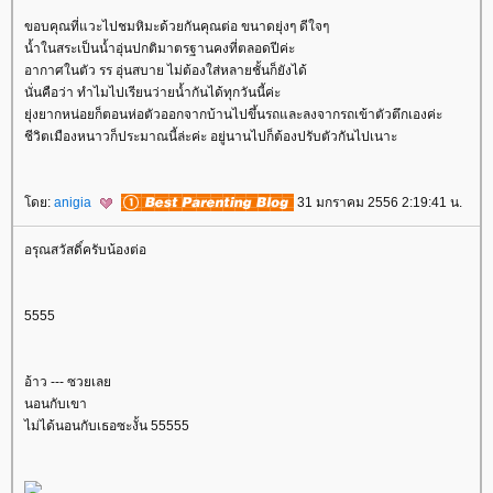
ขอบคุณที่แวะไปชมหิมะด้วยกันคุณต่อ ขนาดยุ่งๆ ดีใจๆ
น้ำในสระเป็นน้ำอุ่นปกติมาตรฐานคงที่ตลอดปีค่ะ
อากาศในตัว รร อุ่นสบาย ไม่ต้องใส่หลายชั้นก็ยังได้
นั่นคือว่า ทำไมไปเรียนว่ายน้ำกันได้ทุกวันนี้ค่ะ
ุ่งยากหน่อยก็ตอนห่อตัวออกจากบ้านไปขึ้นรถและลงจากรถเข้าตัวตึกเองค่ะ
ชีวิตเมืองหนาวก็ประมาณนี้ล่ะค่ะ อยู่นานไปก็ต้องปรับตัวกันไปเนาะ
ดย:
anigia
31 มกราคม 2556 2:19:41 น.
อรุณสวัสดิ์ครับน้องต่อ
5555
อ้าว --- ซวยเล
นอนกับเขา
ไม่ได้นอนกับเธอซะงั้น 55555