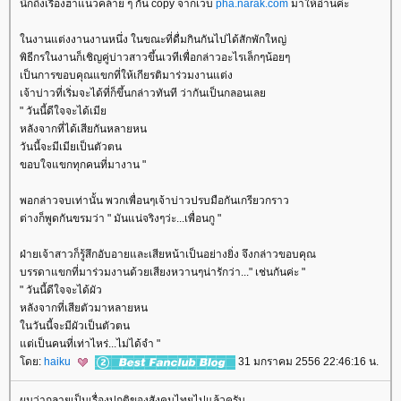
นึกถึงเรื่องฮาแนวคล้าย ๆ กัน copy จากเวบ
pha.narak.com
มาให้อ่านค่ะ
นงานแต่งงานงานหนึ่ง ในขณะที่ดื่มกินกันไปได้สักพักใหญ่
พิธีกรในงานก็เชิญคู่บ่าวสาวขึ้นเวทีเพื่อกล่าวอะไรเล็กๆน้อยๆ
เป็นการขอบคุณแขกที่ให้เกียรติมาร่วมงานแต่ง
เจ้าบ่าวที่เริ่มจะได้ที่ก็ขึ้นกล่าวทันที ว่ากันเป็นกลอนเล
" วันนี้ดีใจจะได้เมี
หลังจากที่ได้เสียกันหลายหน
วันนี้จะมีเมียเป็นตัวตน
ขอบใจแขกทุกคนที่มางาน "
พอกล่าวจบเท่านั้น พวกเพื่อนๆเจ้าบ่าวปรบมือกันเกรียวกราว
ต่างก็พูดกันขรมว่า " มันแน่จริงๆว่ะ...เพื่อนกู "
ฝ่ายเจ้าสาวก็รู้สึกอับอายและเสียหน้าเป็นอย่างยิ่ง จึงกล่าวขอบคุณ
บรรดาแขกที่มาร่วมงานด้วยเสียงหวานๆน่ารักว่า..." เช่นกันค่ะ "
" วันนี้ดีใจจะได้ผัว
หลังจากที่เสียตัวมาหลายหน
นวันนี้จะมีผัวเป็นตัวตน
ต่เป็นคนที่เท่าไหร่...ไม่ได้จำ "
ดย:
haiku
31 มกราคม 2556 22:46:16 น.
ผมว่ากลายเป็นเรื่องปกติของสังคมไทยไปแล้วครับ