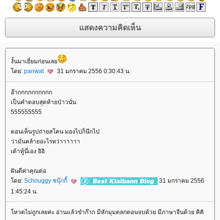
งั้นมาเยี่ยมก่อนเล
ดย:
panwat
31 มกราคม 2556 0:30:43 น.
อ๊ากกกกกกกกกก
เป็นคำตอบสุดท้ายป่าวนั่น
555555555
ตอนเห็นรูปถ่ายสโคน มองไปก็นึกไป
ว่ามันคล้ายอะไรหว่าาาาาา
เต้าหู้นี่เอง อิอิ
ฝันดีค่าคุณต่อ
ดย:
Schnuggy ชนุ๊กกี้
31 มกราคม 2556
1:45:24 น.
หวตไม่ถูกเลยค่ะ อ่านแล้วขำก๊าก มีหักมุมตลกตอนจบด้วย มีภาษาจีนด้วย คิคิ