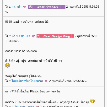
ดย:
กะว่าก๋า
2 กุมภาพันธ์ 2556 5:59:25
น.
5555 เจอคำตอบไปหงายเก๋งเลย อิอิ
ดย:
น้ำ-ฟ้า-ป่า-เขา
2 กุมภาพันธ์ 2556
11:33:34 น.
ตลกร้ายจริงๆ ด้วยค่ะ พี่ต่อ
กำลังคิดอยู่ว่าผู้ชายคนนั้นจะทำหน้ายังไงน๊าาา
หักมุมได้ใจแบบสุดๆ ไปเลยค่ะ
ดย:
ไอศครีมรสช๊อกโกแลตชิพ
2 กุมภาพันธ์ 2556 12:05:06 น.
เกาหลีใต้ขึ้นชื่อเรื่อง Plastic Surgury เลยครับ
ต่เรื่องแปลงเพศนี่ต้องยกให้ไทยเรานี่แหละ Ladyboy ดังระดับโลก ฮุฮุ
ดย:
ทุเรียนกวน ป่วนรัก
2 กุมภาพันธ์ 2556 16:16:23 น.