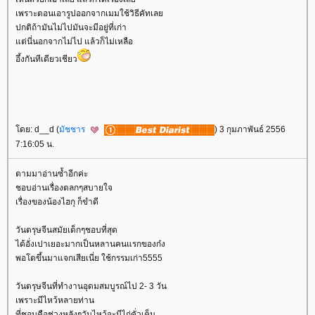
เพราะตอนเอารูปออกจากเมมใช้วิธีคัทเล
ปกติถ้ามันไม่ไปมันจะมีอยู่ที่เก่า
ต่นี่นอกจากไม่ไป แล้วก็ไม่เหลือ
อึ้งกันทีเดียวเชียว
ดย: d__d (
มัชชาร
) 3 กุมภาพันธ์ 2556
7:16:05 น.
ตามมาอ่านซ้ำอีกค่ะ
ชอบอ่านเรื่องตลกๆสบายใจ
เรื่องของน้องไฮกุ ก็ขำดี
วันตรุษจีนสมัยเด็กๆชอบที่สุด
ได้อั่งเปาเยอะมากเป็นหลานคนแรกของก๋ง
พอโตขึ้นมาแจกเสียเนี่ย ใช้กรรมเก่า5555
วันตรุษจีนที่ทำงานอุดมสมบูรณ์ไป 2- 3 วัน
เพราะมีไหว้หลายท่าน
ที่ชอบคือช่วงหลังๆวันไหว้จะมีไก่คั่วเค็ม