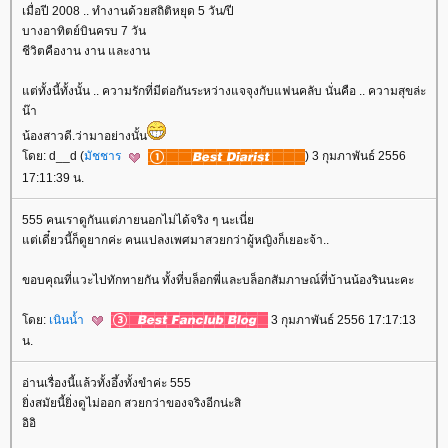
เมื่อปี 2008 .. ทำงานด้วยสถิติหยุด 5 วัน/ปี
บางอาทิตย์บินครบ 7 วัน
ชีวิตคืองาน งาน และงาน
ต่ทั้งนี้ทั้งนั้น .. ความรักที่มีต่อกันระหว่างแจจุงกับแฟนคลับ นั่นคือ .. ความสุขล่ะ
น๊า
น้องสาวดี.ว่ามาอย่างนั้น
ดย: d__d (
มัชชาร
) 3 กุมภาพันธ์ 2556
17:11:39 น.
555 คนเราดูกันแต่ภายนอกไม่ได้จริง ๆ นะเนี่
ต่เดี๋ยวนี้ก็ดูยากค่ะ คนแปลงเพศมาสวยกว่าผู้หญิงก็เยอะจ้า..
ขอบคุณที่แวะไปทักทายกัน ทั้งที่บล็อกพี่และบล็อกสัมภาษณ์ที่บ้านน้องรินนะคะ
ดย:
เนินน้ำ
3 กุมภาพันธ์ 2556 17:17:13
น.
อ่านเรื่องนี้แล้วทั้งอึ้งทั้งขำค่ะ 555
ิ่งสมัยนี้ยิ่งดูไม่ออก สวยกว่าของจริงอีกน่ะสิ
อิอิ