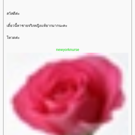
สว้สดีค่ะ
เดี๋ยวนี้หาชายจริงหญิงแท้ยากมากนะคะ
หวดค่ะ
newyorknurse