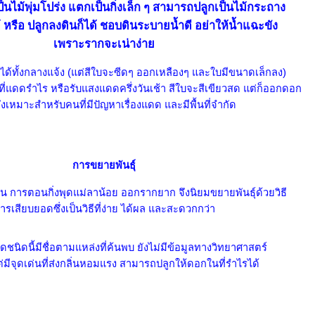
็นไม้พุ่มโปร่ง แตกเป็นกิ่งเล็ก ๆ สามารถปลูกเป็นไม้กระถาง
หรือ ปลูกลงดินก็ได้ ชอบดินระบายน้ำดี อย่าให้น้ำแฉะขัง
เพราะรากจะเน่าง่า
กได้ทั้งกลางแจ้ง (แต่สีใบจะซีดๆ ออกเหลืองๆ และใบมีขนาดเล็กลง)
่แดดรำไร หรือรับแสงแดดครึ่งวันเช้า สีใบจะสีเขียวสด แต่ก็ออกดอก
จึงเหมาะสำหรับคนที่มีปัญหาเรื่องแดด และมีพื้นที่จำกัด
การขยายพันธุ์
 การตอนกิ่งพุดแม่ลาน้อย ออกรากยาก จึงนิยมขยายพันธุ์ด้วยวิธี
ารเสียบยอดซึ่งเป็นวิธีที่ง่าย ได้ผล และสะดวกกว่า
ุดชนิดนี้มีชื่อตามแหล่งที่ค้นพบ ยังไม่มีข้อมูลทางวิทยาศาสตร์
ต่มีจุดเด่นที่ส่งกลิ่นหอมแรง สามารถปลูกให้ดอกในที่รำไรได้