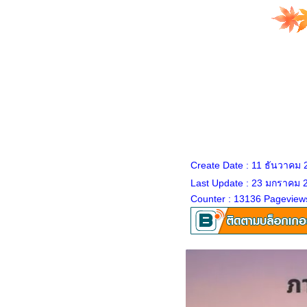
ม่ดอกโสนบานเย็น
สร้อยอินทนิล vs รางจืด
ดอกขจร (Cowslip creeper)
กะเพรา (Holy Basil) ... ราชินี
ห่งสมุนไพรและยาอายุวัฒนะ
มงลัก (Lemon Basil)
หระพา ผักสวนครัวที่ขาดไม่ได้
ดอกชมจันทร์ vs ดอกไม้จีน
(Daylily)
คนา ต้นไม้สารพัดประโยชน์
Create Date : 11 ธันวาคม 
บัวบก vs แว่นแก้ว ไม่ใช่ต้น
Last Update : 23 มกราคม 
เดียวกัน
Counter : 13136 Pageview
ดอกรำเพย vs ดอกยี่โถ ไม่ใช่ต้น
เดียวกัน
มะเขือม่วง (Eggplant)
เสาวรส (Passion fruit)
บุหงารำไป หรือ เข็มเขียว
เข็มหลวง (Ixora Odorata)