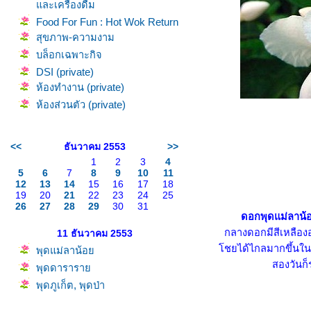
ละเครื่องดื่ม
Food For Fun : Hot Wok Return
สุขภาพ-ความงาม
บล็อกเฉพาะกิจ
DSI (private)
ห้องทำงาน (private)
ห้องส่วนตัว (private)
<<
ธันวาคม 2553
>>
1
2
3
4
5
6
7
8
9
10
11
12
13
14
15
16
17
18
19
20
21
22
23
24
25
26
27
28
29
30
31
ดอกพุดแม่ลาน
กลางดอกมีสีเหลืองอ
11 ธันวาคม 2553
ชยได้ไกลมากขึ้นในช
พุดแม่ลาน้อ
สองวันก็
พุดดารารา
พุดภูเก็ต, พุดป่า