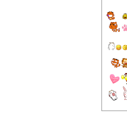
ดอกยี่เข่ง ที่ไม่ใช่เข่งสองใบ
ตะแบก ... ตูมเหมือนเค้ก เปลือก
ฝรั่ง ขนสีทอง
อินทนิลบก ใหญ่กว่าอินทนิลน้ำ
อินทนิลน้ำ (Queen's Flower)
ดอกเสลาบาน (นาน) แล้ว
จำปีสิรินธร หนึ่งเดียวในโลก
จำปีสีนวล ... เมื่อจำปีผสมกับ
จำปา
ดอกเอ๋ย ดอกจำปา (Michelia
champaca)
หอมเอย...หอมดอกจำปี (White
champaka)
มหาหงส์ ... สเลเต (White
Ginger)
นางแย้ม เหมือนแม่แย้ม ยินดี
คล้าน้ำ (Water Canna)
พวงหยก (jade-vine) งามหยด
้อยจริง ๆ นะเออ
ช่อครามน้ำ (Pickerel weed)