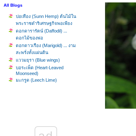
All Blogs
ปอเทือง (Sunn Hemp) ต้นไม้ใน
พระราชดำริเศรษฐกิจพอเพียง
ดอกดารารัตน์ (Daffodil) ...
ดอกไม้ของพ่อ
ดอกดาวเรือง (Marigold) ... งาม
สะพรั่งทั้งแผ่นดิน
ววมยุรา (Blue wings)
บอระเพ็ด (Heart-Leaved
Moonseed)
มะกรูด (Leech Lime)
ดอกพิกุล (Bullet Wood)
หอมเจ็ดชั้น
ดอกบ๊วย VS ดอกท้อ VS ดอก
ซากุระ
หอมหมื่นลี้ (Sweet Osmanthus)
บัวสวรรค์ (Gustavia)
ad
ดอกเก๊กฮวย vs ดอกเบญจมาศ