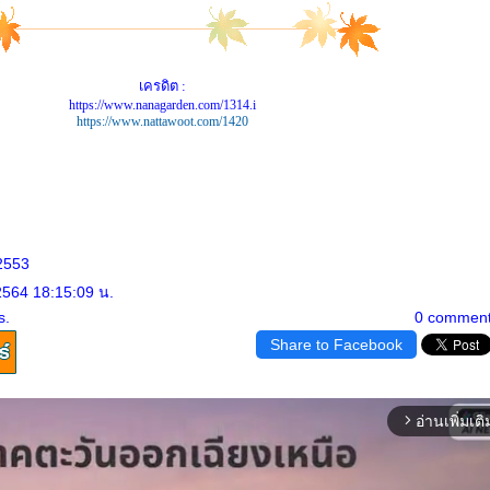
เครดิต :
https://www.nanagarden.com/1314.i
https://www.nattawoot.com/1420
2553
2564 18:15:09 น.
s.
0 commen
Share to Facebook
อ่านเพิ่มเติ
arrow_forward_ios