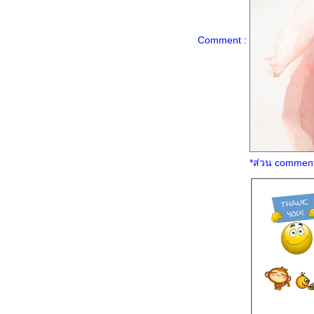
การ์ตูน
บานไม่รู้โรย (Bunga Butang)
Comment :
บย่านาง ... หมื่นปีบ่มีเฒ่า
สะระแหน่ (Kitchen Mint)
บุหงาส่าหรี (Fiddlewood)
มะลิ ... To Mom With Love
หมามุ่ย (Cowitch)
ตำแยแมว เมี้ยว ๆ จ้า
กัญชาแมว (Catnip)
*ส่วน comment 
ต้นโพธิ์ หรือ ต้นโพ (Sacred fig)
มะเดื่อฝรั่ง หรือ ลูกฟิก (Fig)
มะเดื่ออุทุมพร หรือ มะเดื่อชุมพร
(Cluster fig)
ส้มมือ (Buddha's hand)
ส้มแขก ไม่ใช่ ส้มควา
มะม่วงหาวมะนาวโห่ (Carunda)
ม่วงส่าหรี ... ดอกไม้สีม่วงที่หา
ประวัติไม่ได้