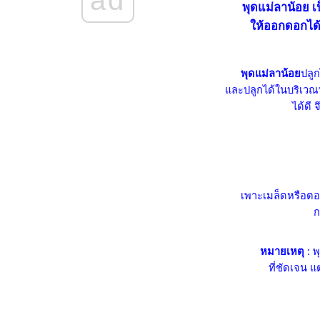
พุดแม่ลาน้อ
เป
(ดอกมัม)
ห้ออกดอกได้ 
กระเจี๊ยบเขียว (Okra)
กระเจี๊ยบแดง (Roselle)
มะนาวนิ้วมือ (Finger Lime) หรือ
พุดแม่ลาน้อ
ปลู
มะนาวคาเวียร์ (Caviar Lime)
ละปลูกได้ในบริเวณที
ตีนตุ๊กแก (Tridax daisy)
ได้ดี 
ตีนตุ๊กแก ... เกาะผนัง (Creeping
Fig)
ดอกไม้ (ป่า) ... สวยงามเสมอ
หญ้าหวาน (Stevia)
ดอกหงอนนาค หรือ น้ำค้างกลาง
เที่ยง
เพาะเมล็ดหรือตอน
ก
ต้นราชพฤกษ์ (Golden shower)
ดอกราชาวดี (Butterfly Bush)
ตำลึง ... พืชมหัศจรรย์ริมรั้ว
หมายเหตุ
: พ
ตะขบไทย vs ตะขบฝรั่ง ... ขบ
ที่ชัดเจน แ
เบอร์รี่
ผักกูด ... เฟิร์นกินได้
ดอกแค ... ญาติดอกโสน