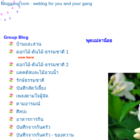
.
.
.
3
Bloggang.com : weblog for you and your gang
2
4
6
5
6
S
A
T
Group Blog
พุดแม่ลาน้อ
บ้านและสวน
ดอกไม้-ต้นไม้-ธรรมชาติ 1
ดอกไม้-ต้นไม้-ธรรมชาติ 2
คคตัสและไม้อวบน้ำ
รักษ์ธรรมชาติ
บันทึกสัตว์เลี้ยง
เพลงตามใจผู้จัด
ตามอารมณ์
ศิลปะ
อาหารการกิน
บันทึกจากก้นครัว
บันทึกจากก้นครัว - ของหวาน