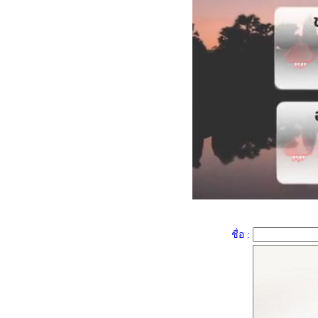
เข็มพวงขาว (Siamese White
Ixora)
กรรณิการ์ (Night Jasmine)
ดอกแก้วเจ้าจอม หรือ น้ำอบฝรั่ง
(Lignum Vitae)
ชบา - พู่ระหง ความเหมือนที่แตก
ต่าง
เมล่อน (Melon)
พิทูเนีย (Petunia)
ผักบุ้งรั้ว (Railway Creeper)
ผักบุ้งจ้า
ผักบุ้งทะเล (Beach Morning
Glory)
ดอกแตรนางฟ้า (Angel’s
Trumpet)
ชื่อ :
ดอกลำโพง (Datura)
ผักเสี้ยนฝรั่ง (Cleome spinosa)
ดอกมิกกี้เม้าส์ (Mickey mouse
plant )
มะเขือมิกกี้เม้าส์ หรือ มะเขือ