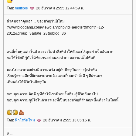
ดย:
multiple
28 ธันวาคม 2555 12:44:59 น.
คำคมจากคุณอ๋า ... ของขวัญวันปีใหม่
//www.bloggang.com/viewdiary.php?id=aeroter&month=12-
2012&group=3&date=28&gblog=36
คนที่เห็นคุณค่าในตัวเองจะไม่ทำสิ่งที่ทำให้ตัวเองไร้คุณค่าเป็นอันขาด
ขอให้ใช้สติ รู้ตัวให้ชัดเจนอย่าเผลอทำตามอารมณ์ไปทันที
มองไปอนาคตอย่างมีความหวัง อยู่กับปัจจุบันอย่างรู้เท่าทัน
เรียนรู้จากอดีตที่ผิดพลาดมาแล้ว และเก็บจดจำสิ่งดี ๆ ทีผ่านมา
เติมพลังให้ชีวิตในปัจจุบัน
ขอบคุณความคิดดี ๆ ทีทำให้เรามีรอยยิ้มที่จะสู้ชีวิตกันต่อไป
ขอบคุณความภูมิใจในตัวเราเองที่เป็นของขวัญที่สำคัญหนึ่งเดียวในโลกนี้
ดย:
ฟ้าใสวันใหม่
28 ธันวาคม 2555 13:05:15 น.
9 ...