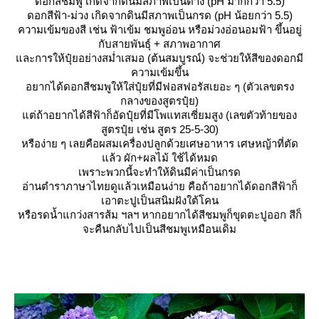
ดอกสีชมพู เกิดจากดินมีสภาพเป็นด่าง (pH มากกว่า 5.5)
ดอกสีฟ้า-ม่วง เกิดจากดินมีสภาพเป็นกรด (pH น้อยกว่า 5.5)
ความเข้มของสี เช่น ฟ้าเข้ม ชมพูอ่อน หรือม่วงอ่อนอมฟ้า ขึ้นอยู่
กับสายพันธุ์ + สภาพอากาศ
ละการให้ปุ๋ยอย่างสม่ำเสมอ (ต้นสมบูรณ์) จะช่วยให้สีของดอกมี
ความเข้มขึ้น
อยากได้ดอกสีชมพูให้ใส่ปุ๋ยที่มีฟอสฟอรัสเยอะ ๆ (ตัวเลขตรง
กลางของสูตรปุ๋ย)
ต่ถ้าอยากได้สีฟ้าก็อัดปุ๋ยที่มีโพแทสเซี่ยมสูง (เลขตัวท้ายของ
สูตรปุ๋ย เช่น สูตร 25-5-30)
หรือง่าย ๆ เลยคือผสมเครื่องปลูกด้วยเศษอาหาร เศษหญ้าที่ตัด
ล้ว ผัก+ผลไม้ ใช้ได้หมด
เพราะพวกนี้จะทำให้ดินมีค่าเป็นกรด
อ่านตำราภาษาไทยดูแล้วเหมือนง่าย คือถ้าอยากได้ดอกสีฟ้าก็
เอาตะปูเป็นสนิมฝังใต้โคน
หรือรดน้ำแกว่งสารส้ม ฯลฯ หากอยากได้สีชมพูก็ขุดตะปูออก สีก็
จะคืนกลับไปเป็นสีชมพูเหมือนเดิม