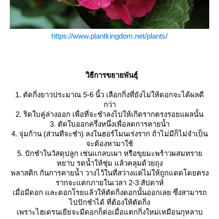
https://www.plantkingdom.net/plants/
วิธีการขยายพันธุ์
1. ตัดกิ่งยาวประมาณ 5-6 นิ้ว เลือกกิ่งที่ยังไม่ให้ดอกจะได้ผลดี
กว่า
2. ริดใบคู่ล่างออก เพื่อที่จะชำลงไปให้เกิดรากตรงรอยแผลนั้น
3. ตัดใบออกครึ่งหนึ่งเพื่อลดการคายน้ำ
4. จุ่มก้าน (ส่วนทีจะชำ) ลงในฮอร์โมนเร่งราก ถ้าไม่มีก็ไม่จำเป็น
จะต้องหามาใช้
5. ปักชำในวัสดุปลูก เช่นแกลบเผา หรือขุยมะพร้าวผสมทรา
หยาบ รดน้ำให้ชุ่ม แล้วคลุมด้วยถุง
พลาสติก กันการคายน้ำ วางไว้ในที่สว่างแต่ไม่ให้ถูกแดดโดยตรง
รากจะแตกภายในเวลา 2-3 สัปดาห์
เมื่อมีดอก และดอกโรยแล้วให้ตัดกิ่งดอกนั้นออกเลย ซึ่งสามารถ
ไปปักชำได้ ที่ต้องให้ตัดกิ่ง
เพราะไฮเดรนเยียจะมีดอกก็ต่อเมื่อแตกกิ่งใหม่เหมือนกุหลาบ