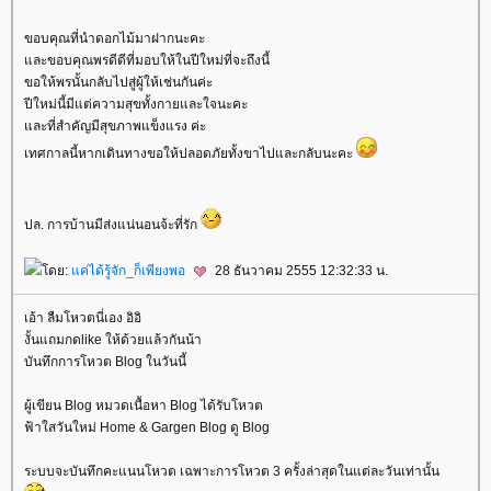
ขอบคุณที่นำดอกไม้มาฝากนะคะ
ละขอบคุณพรดีดีที่มอบให้ในปีใหม่ที่จะถึงนี้
ขอให้พรนั้นกลับไปสู่ผู้ให้เช่นกันค่ะ
ปีใหม่นี้มีแต่ความสุขทั้งกายและใจนะคะ
ละที่สำคัญมีสุขภาพแข็งแรง ค่ะ
เทศกาลนี้หากเดินทางขอให้ปลอดภัยทั้งขาไปและกลับนะคะ
ปล. การบ้านมีส่งแน่นอนจ้ะที่รัก
ดย:
ค่ได้รู้จัก_ก็เพียงพอ
28 ธันวาคม 2555 12:32:33 น.
เอ้า ลืมโหวตนี่เอง อิอิ
งั้นแถมกดlike ให้ด้วยแล้วกันน้า
บันทึกการโหวต Blog ในวันนี้
ผู้เขียน Blog หมวดเนื้อหา Blog ได้รับโหวต
ฟ้าใสวันใหม่ Home & Gargen Blog ดู Blog
ระบบจะบันทึกคะแนนโหวต เฉพาะการโหวต 3 ครั้งล่าสุดในแต่ละวันเท่านั้น