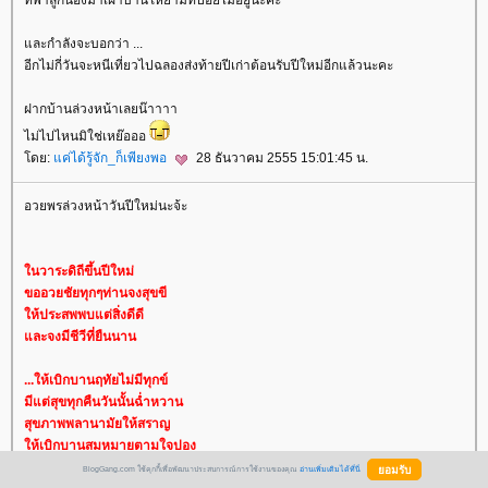
ที่พาลูกน้องมาเฝ้าบ้านให้ยามที่ปอยไม่อยู่นะคะ
ละกำลังจะบอกว่า ...
อีกไม่กี่วันจะหนีเที่ยวไปฉลองส่งท้ายปีเก่าต้อนรับปีใหม่อีกแล้วนะคะ
ฝากบ้านล่วงหน้าเลยน๊าาาา
ไม่ไปไหนมิใช่เหย๊อออ
ดย:
ค่ได้รู้จัก_ก็เพียงพอ
28 ธันวาคม 2555 15:01:45 น.
อวยพรล่วงหน้าวันปีใหม่นะจ้ะ
นวาระดิถีขึ้นปีใหม่
ขออวยชัยทุกๆท่านจงสุขขี
ห้ประสพพบแต่สิ่งดีดี
ละจงมีชีวีที่ยืนนาน
...ให้เบิกบานฤทัยไม่มีทุกข์
มีแต่สุขทุกคืนวันนั้นฉ่ำหวาน
สุขภาพพลานามัยให้สราญ
ห้เบิกบานสมหมายตามใจปอง
BlogGang.com ใช้คุกกี้เพื่อพัฒนาประสบการณ์การใช้งานของคุณ
อ่านเพิ่มเติมได้ที่นี่