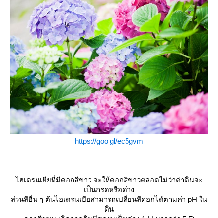
https://goo.gl/ec5gvm
ไฮเดรนเยียที่มีดอกสีขาว จะให้ดอกสีขาวตลอดไม่ว่าค่าดินจะ
เป็นกรดหรือด่าง
ส่วนสีอื่น ๆ ต้นไฮเดรนเยียสามารถเปลี่ยนสีดอกได้ตามค่า pH ใน
ดิน