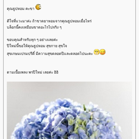
คุณธูปหอม คะขา
ดีใจที่แวะมาค่ะ ถ้าขาดยาหอมจากคุณธูปหอมเมื่อไหร่
บล็อกนี้คงเหมือนขาดอะไรไปจริง ๆ
ขอบคุณสำหรับทุก ๆ อย่างเลยค่ะ
ปีใหม่นี้ขอให้คุณธูปหอม สุขกาย สุขใจ
สุขเกษมเปรมปรีดิ์ มีความสุขตลอดปีและตลอดไปนะคะ
ตามเนื้อเพลง พรปีใหม่ เลยค่ะ อิอิ