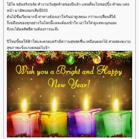
อ้โห ขยันจริงๆเล้ย ทำงานวันสุดท้ายของปีแล้ว แทนที่จะไปชอปปิ้ง ทำผม แต่ง
หน้า มาอัพบลอกเสียนี่555
ต้นไม้ชื่อเรียกยากนี่ ท่าทางต้องเอาใจกันน่าดูเลยนะ กว่าจะเปลื่ยนสีได้
ก็เหมือนของทุกอย่างในโลกนี้แหละต้องเข้าใจ เอาใจใส่ ดูแลทะนุถนอม
ถึงจะได้ผลลัพธืตามต้องการนะจ๊ะ
ปีใหม่นี้ขอให้ฟ้าใสและครอบครัวมีความสุขสดชื่น เหมือนดอกไม้ สวยสดงดงาม
สุขภาพแข็งแรงตลอดไปจ้า