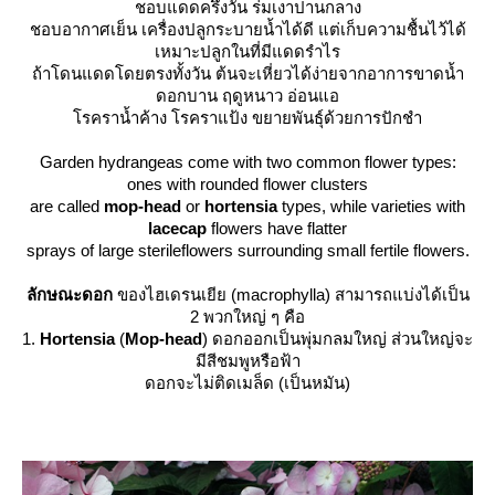
ชอบแดดครึ่งวัน ร่มเงาปานกลาง
ชอบอากาศเย็น เครื่องปลูกระบายน้ำได้ดี แต่เก็บความชื้นไว้ได้
เหมาะปลูกในที่มีแดดรำไร
ถ้าโดนแดดโดยตรงทั้งวัน ต้นจะเหี่ยวได้ง่ายจากอาการขาดน้ำ
ดอกบาน ฤดูหนาว อ่อนแอ
รคราน้ำค้าง โรคราแป้ง ขยายพันธุ์ด้วยการปักชำ
Garden hydrangeas come with two common flower types:
ones with rounded flower clusters
are called
mop-head
or
hortensia
types, while varieties with
lacecap
flowers have flatter
sprays of large sterileflowers surrounding small fertile flowers.
ลักษณะดอก
ของไฮเดรนเยีย (macrophylla) สามารถแบ่งได้เป็น
2 พวกใหญ่ ๆ คือ
1.
Hortensia
(
Mop-head
) ดอกออกเป็นพุ่มกลมใหญ่ ส่วนใหญ่จะ
มีสีชมพูหรือฟ้า
ดอกจะไม่ติดเมล็ด (เป็นหมัน)