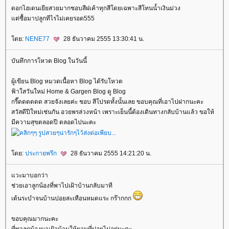
ดอกไฮเดนเยียสวยมากชอบสีฝเค้าทุกสีโดยเฉพาะสีโทนน้ำเงินม่วง
ต่ซื้อมาปลูกทีไรไม่เคยรอด555
ดย:
NENE77
28 ธันวาคม 2555 13:30:41 น.
บันทึกการโหวต Blog ในวันนี้
ผู้เขียน Blog หมวดเนื้อหา Blog ได้รับโหวต
ฟ้าใสวันใหม่ Home & Gargen Blog ดู Blog
กรี๊ดดดดดด สวยจังเลยค่ะ ชอบ สีโปรดทั้งนั้นเลย ขอบคุณที่เอาไปฝากนะคะ
สวัสดีปีใหม่เช่นกัน อวยพรล่วงหน้า เพราะเย็นนี้ต้องเดินทางกลับบ้านแล้ว ขอให้
มีความสุขตลอดปี ตลอดไปนะคะ
ดย:
ประกายพรึก
28 ธันวาคม 2555 14:21:20 น.
วะมาบอกว่า
ช่วยเอาลูกน้องที่พาไปเฝ้าบ้านกลับมาที
เต้นระบำจนบ้านปอยสะเทือนหมดแระ กร๊ากกก
ขอบคุณมากนะคะ