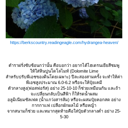
https://berkscountry.readingeagle.com/hydrangea-heaven/
ตำราฝรั่งซับซ้อนกว่านั้น คือบอกว่า อยากได้ไฮเดรนเยียสีชมพู
ห้ใส่หินปูนโดโลไมท์ (Dolomite Lime
สำหรับปรับพีเอชของดินโดยเฉพาะ) ปีละสองสามครั้ง จะทำให้ค่า
พีเอชสูงประมาณ 6.0-6.2 หรือจะให้ปุ๋ยเคมี
ตัวกลางสูง(ฟอสฟอรัส) อย่าง 25-10-10 ก็ช่วยเหมือนกัน และถ้า
จะเปลี่ยนกลับเป็นสีฟ้า ก็ให้รดน้ำผสม
อลูมิเนียมซัลเฟต (น้ำแกว่งสารส้ม) หรือจะผสมปุ๋ยคอกสด อย่าง
กากกาแฟ เปลือกผักผลไม้ หรือหญ้า
จากสนามก็ช่วย และหมากสุดท้ายคือใส่ปุ๋ยตัวกลางต่ำ อย่าง 25-
5-30