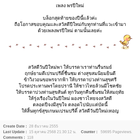
เพลง พรปีใหม่
บล็อกสุดท้ายของปีนี้แล้วค่ะ
ถือโอกาสขอบคุณและสวัสดีปีใหม่กับทุกท่านที่แวะเข้ามา
ด้วยเพลงพรปีใหม่ ตามนั้นเลยค่ะ
สวัสดีวันปีใหม่พา ให้บรรดาเราท่านรื่นรมย์
ฤกษ์ยามดีเปรมปรีดิ์ชื่นชม ต่างสุขสมนิยมยินดี
ข้าวิงวอนขอพรจากฟ้า ให้บรรดาปวงท่านสุขศรี
ปรดประทานพรโดยปรานี ให้ชาวไทยล้วนมีโชคชั
ห้บรรดาปวงท่านสุขสันต์ ทุกวันทุกคืนชื่นชมให้สมฤทั
ห้รุ่งเรืองในวันปีใหม่ ผองชาวไทยจงสวัสดี
ตลอดปีจงมีสุขใจ ตลอดไปนับแต่บัดนี้
ห้สิ้นทุกข์สุขเกษมเปรมปรีดิ์ สวัสดีวันปีใหม่เทอญ
Create Date :
28 ธันวาคม 2555
Last Update :
15 ตุลาคม 2568 21:30:12 น.
Counter :
59695 Pageviews.
Comments :
118