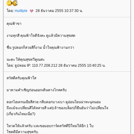
ดย:
multiple
28 ธันวาคม 2555 10:37:30 น.
คุณฟ้าขา
งามทุกสี คุณฟ้าใจดีจังคะ ดูแล้วมีความสุขสด
ชื่น รูปดอกก็สวยสีก็งาม น้ำใจคุณฟ้างามกว่า
นะคะ ให้คุณสุขทวีคูณค่ะ
ดย: ธูปหอม IP: 110.77.208.212 28 ธันวาคม 2555 10:40:25 น.
สวัสดีครับคุณฟ้าใส
มาตามคำเชิญก่อนออกเดินทางไกลครับ
ดอกไฮเดรนเยียสีสวย กลีบดอกบางเบา ดูอ่อนโยนน่าทะนุถนอม
ถึงแม้จะเปลี่ยนสีได้หลายสี แต่(เจ้าของบล็อก)ก็ยืนยันว่าไม่เปลี่ยนใจ
(เกี่ยวกันไหมเนี่ย?)
หวตให้แล้วครับ และขอมอบการ์ดสวัสดีปีใหม่ให้อีก 1 ใบ
ชคดีมีความสุขครับ.