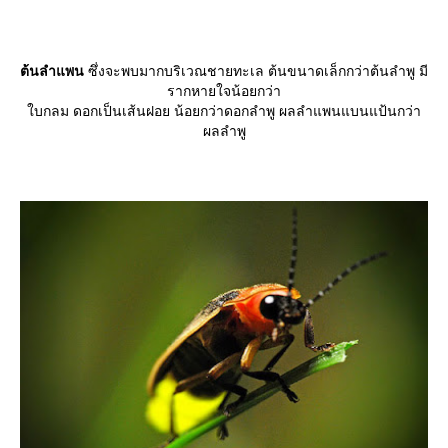
ต้นลำแพน
ซึ่งจะพบมากบริเวณชายทะเล ต้นขนาดเล็กกว่าต้นลำพู มี
รากหายใจน้อยกว่า
บกลม ดอกเป็นเส้นฝอย น้อยกว่าดอกลำพู ผลลำแพนแบนแป้นกว่า
ผลลำพู