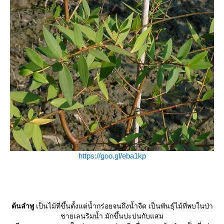
https://goo.gl/eba1kp
ต้นลำพู
เป็นไม้ที่ขึ้นตั้งแต่น้ำกร่อยจนถึงน้ำจืด เป็นพันธุ์ไม้ที่พบในป่า
ชายเลนริมน้ำ มักขึ้นปะปนกับแสม