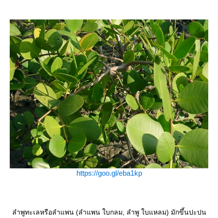
https://goo.gl/eba1kp
ลำพูทะเลหรือลำแพน (ลำแพน ใบกลม, ลำพู ใบแหลม) มักขึ้นปะปน