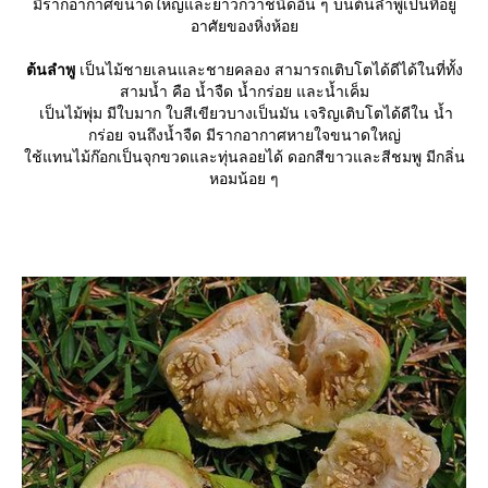
มีรากอากาศขนาดใหญ่และยาวกว่าชนิดอื่น ๆ บนต้นลำพูเป็นที่อยู่
อาศัยของหิ่งห้อ
ต้นลำพู
เป็นไม้ชายเลนและชายคลอง สามารถเติบโตได้ดีได้ในที่ทั้ง
สามน้ำ คือ น้ำจืด น้ำกร่อย และน้ำเค็ม
เป็นไม้พุ่ม มีใบมาก ใบสีเขียวบางเป็นมัน เจริญเติบโตได้ดีใน น้ำ
กร่อย จนถึงน้ำจืด มีรากอากาศหายใจขนาดใหญ่
ช้แทนไม้ก๊อกเป็นจุกขวดและทุ่นลอยได้ ดอกสีขาวและสีชมพู มีกลิ่น
หอมน้อย ๆ