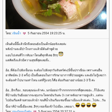
ดย:
เนินน้ำ
5 กันยายน 2554 19:23:25 น.
เห็นต้นนี้นี้แล้วนึกถึงตอนยังเป็นเด็กน้อยจังเลยล่ะ
หลังบ้านจะมีป่าโกงกางแล้วมีต้นลำพูด้ว
อบไปเล่นทีไร กลับมาโดนตีทุกทีเลย ฮิๆๆ
ต่คิดถึงแล้วมีความสุขที่สุดเลยจ๊ะ..
อ้อ..ที่ต้องไปฝังเข็มน่ะ จะต้องไปฝังทุกวันจันทร์ค่ะ(นี่ขั้นปราณีน่ะ เพราะคนอื่น
อาทิตย์ล่ะ 2-3 ครั้ง) เป็นขั้นตอนในการรักษาอาการที่ป่วยอยู่ค่ะ และยังไม่รู้เลยว่า
จะต้องทำไปนานเท่าไหน แต่ที่รู้แน่ๆ ก็คือ ต้องกินยาอย่างน้อย 2-3 ปี ค่ะ
อ้อ...อีกเรื่อง...ขอบคุณน่ะเจ้าค่ะ..นกน้อยน่าร๊ากกกกกกกกกที่สุดเลยอ่ะ...ก็ไอ้แสบ
ที่บ้านนับวันยิ่งอยากจะทุบกระโหลกมันวันล่ะ 3 เวลาหลังอาหารอยู่แล้ว...แต่จะ
ไปมันเริ่มคล้ายสวยแล้วน้า ขนสีน้ำเงินเริ่มแซมขึ้นมาเย๊อะแล้วล่ะค่ะ...ไปล่ะ...วัน
นี้เมาส์บ้านนี้เย๊อะเลย..ฮิๆๆ เจอเข็มเข้าไปเย๊อะ..เลยเมา..
ดย:
กระป๋องแป้งฝุ่น
5 กันยายน 2554 20:37:31 น.