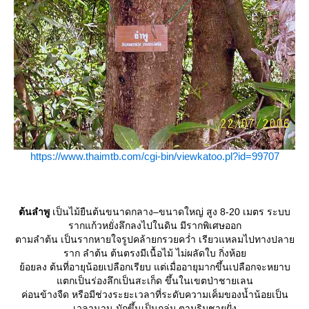
https://www.thaimtb.com/cgi-bin/viewkatoo.pl?id=99707
ต้นลำพู
เป็นไม้ยืนต้นขนาดกลาง–ขนาดใหญ่ สูง 8-20 เมตร ระบบ
รากแก้วหยั่งลึกลงไปในดิน มีรากพิเศษออก
ตามลำต้น เป็นรากหายใจรูปคล้ายกรวยคว่ำ เรียวแหลมไปทางปลา
ราก ลำต้น ต้นตรงมีเนื้อไม้ ไม่ผลัดใบ กิ่งห้อ
้อยลง ต้นที่อายุน้อยเปลือกเรียบ แต่เมื่ออายุมากขึ้นเปลือกจะหยาบ
ตกเป็นร่องลึกเป็นสะเก็ด ขึ้นในเขตป่าชายเลน
ค่อนข้างจืด หรือมีช่วงระยะเวลาที่ระดับความเค็มของน้ำน้อยเป็น
เวลานาน มักขึ้นเป็นกลุ่ม ตามริมชายฝั่ง