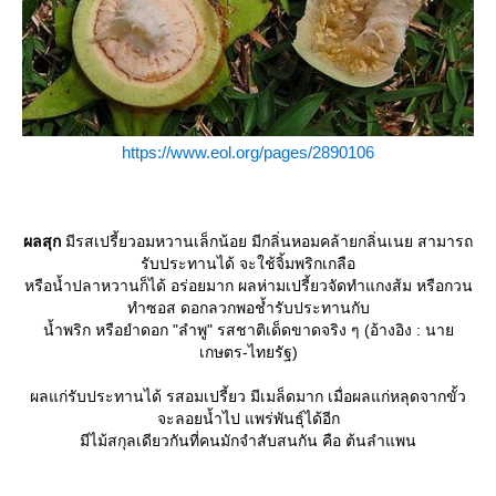
https://www.eol.org/pages/2890106
ผลสุก
มีรสเปรี้ยวอมหวานเล็กน้อย มีกลิ่นหอมคล้ายกลิ่นเนย สามารถ
รับประทานได้ จะใช้จิ้มพริกเกลือ
หรือน้ำปลาหวานก็ได้ อร่อยมาก ผลห่ามเปรี้ยวจัดทำแกงส้ม หรือกวน
ทำซอส ดอกลวกพอช้ำรับประทานกับ
น้ำพริก หรือยำดอก "ลำพู" รสชาติเด็ดขาดจริง ๆ (อ้างอิง : นา
เกษตร-ไทยรัฐ)
ผลแก่รับประทานได้ รสอมเปรี้ยว มีเมล็ดมาก เมื่อผลแก่หลุดจากขั้ว
จะลอยน้ำไป แพร่พันธุ์ได้อีก
มีไม้สกุลเดียวกันที่คนมักจำสับสนกัน คือ ต้นลำแพน