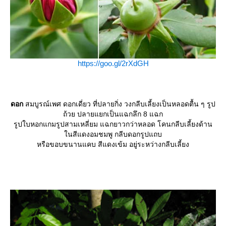
https://goo.gl/2rXdGH
ดอก
สมบูรณ์เพศ ดอกเดี่ยว ที่ปลายกิ่ง วงกลีบเลี้ยงเป็นหลอดตื้น ๆ รูป
ถ้วย ปลายแยกเป็นแฉกลึก 8 แฉก
รูปใบหอกแกมรูปสามเหลี่ยม แฉกยาวกว่าหลอด โคนกลีบเลี้ยงด้าน
นสีแดงอมชมพู กลีบดอกรูปแถบ
หรือขอบขนานแคบ สีแดงเข้ม อยู่ระหว่างกลีบเลี้ยง