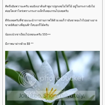
คิดถึงอัมพวานะครับ ผมยังเอาต้นลำพูมาปลูกเลยไม่ได้โม้ อยู่ในกระถางยังไม่
ค่อยโตเท่าไหร่เพราะกระถางเล็กก็เลยแกรนไปเลยครับ
ดีจังเลยครับที่ช่วยแนะนำการถ่ายภาพให้ด้วย ผมก็ว่ามันขาดอะไรไปอย่างอาจ
ขาดมิติอย่างที่คุณฟ้าใสบอกก็ได้ครับ
น้องแน๋วเขาเงียบไปเลยนะครับ 555++
มีภาพมาฝากด้วย อิอิ ^^