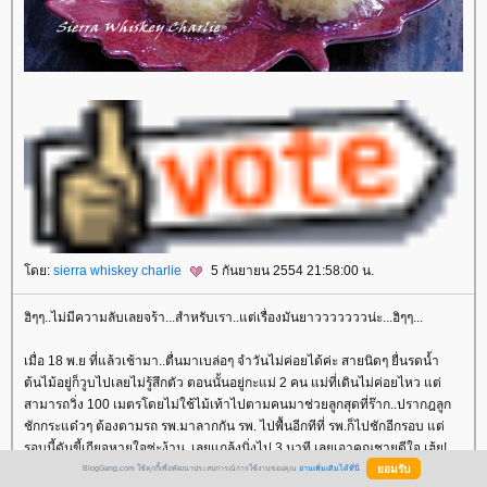
ดย:
sierra whiskey charlie
5 กันยายน 2554 21:58:00 น.
ฮิๆๆ..ไม่มีความลับเลยจร้า...สำหรับเรา..แต่เรื่องมันยาวววววววน่ะ...ฮิๆๆ...
เมื่อ 18 พ.ย ที่แล้วเช้ามา..ตื่นมาเบล่อๆ จำวันไม่ค่อยได้ค่ะ สายนิดๆ ยื่นรดน้ำ
ต้นไม้อยู่ก็วูบไปเลยไม่รู้สึกตัว ตอนนั้นอยู่กะแม่ 2 คน แม่ที่เดินไม่ค่อยไหว แต่
สามารถวิ่ง 100 เมตรโดยไม่ใช้ไม้เท้าไปตามคนมาช่วยลูกสุดที่ร๊าก..ปรากฎลูก
ชักกระแด๋วๆ ต้องตามรถ รพ.มาลากกัน รพ. ไปพื้นอีกทีที่ รพ.ก็ไปชักอีกรอบ แต่
รอบนี้ดันขี้เกียจหายใจซ่ะง้าน..เลยแกล้งนิ่งไป 3 นาที เลยเอาคุณชายดีใจ เฮ้ย!
ต๊กใจกลัวภรรยาสุกร๊ากมันจะตายโดยยังไม่เซ็นต์อะไรซ่ะอย่าง ฮิๆๆ ทาง รพ.ก็เล
BlogGang.com ใช้คุกกี้เพื่อพัฒนาประสบการณ์การใช้งานของคุณ
อ่านเพิ่มเติมได้ที่นี่