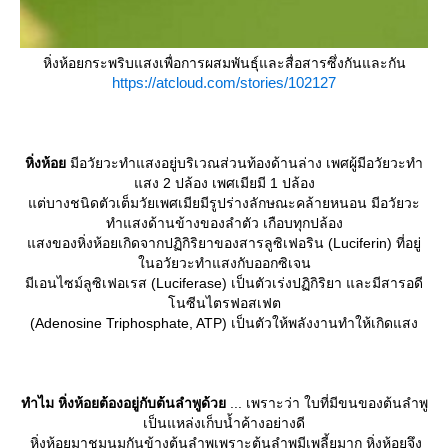
หิ่งห้อยกระพริบแสงเพื่อการผสมพันธุ์และสื่อสารซึ่งกันและกัน
https://atcloud.com/stories/102127
หิ่งห้อ
มีอวัยวะทำแสงอยู่บริเวณส่วนท้องด้านล่าง เพศผู้มีอวัยวะทำ
สง 2 ปล้อง เพศเมียมี 1 ปล้อง
ต่บางชนิดตัวเต็มวัยเพศเมียมีรูปร่างลักษณะคล้ายหนอน มีอวัยวะ
ทำแสงด้านข้างของลำตัว เกือบทุกปล้อง
สงของหิ่งห้อยเกิดจากปฏิกิริยาของสารลูซิเฟอริน (Luciferin) ที่อยู่
นอวัยวะทำแสงกับออกซิเจน
มีเอนไซม์ลูซิเฟอเรส (Luciferase) เป็นตัวเร่งปฏิกิริยา และมีสารอดี
นซีนไตรฟอสเฟต
(Adenosine Triphosphate, ATP) เป็นตัวให้พลังงานทำให้เกิดแสง
ทำไม หิ่งห้อยต้องอยู่กับต้นลำพูด้ว
... เพราะว่า ใบที่มีขนของต้นลำพู
เป็นแหล่งเก็บน้ำค้างอย่างดี
หิ่งห้อยมาชุมนุมกันข้างต้นลำพูเพราะต้นลำพูมีเพลี้ยมาก หิ่งห้อยจึง