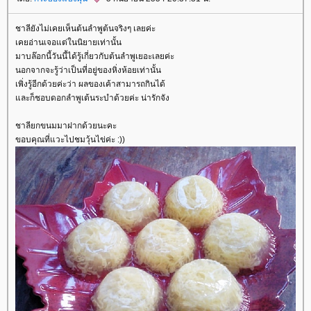
ชาลียังไม่เคยเห็นต้นลำพูต้นจริงๆ เลยค่ะ
เคยอ่านเจอแต่ในนิยายเท่านั้น
มาบล๊อกนี้วันนี้ได้รู้เกี่ยวกับต้นลำพูเยอะเลยค่ะ
นอกจากจะรู้ว่าเป็นที่อยู่ของหิ่งห้อยเท่านั้น
เพิ่งรู้อีกด้วยค่ะว่า ผลของเค้าสามารถกินได้
ละก็ชอบดอกลำพูเต้นระบำด้วยค่ะ น่ารักจัง
ชาลียกขนมมาฝากด้วยนะคะ
ขอบคุณที่แวะไปชมวุ้นไข่ค่ะ :))