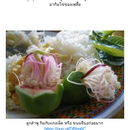
มากินไข่ของเพลี้
ลูกลำพู กินกับแกงเผ็ด หรือ ขนมจีนอร่อยมาก
https://goo.gl/DBhn6C