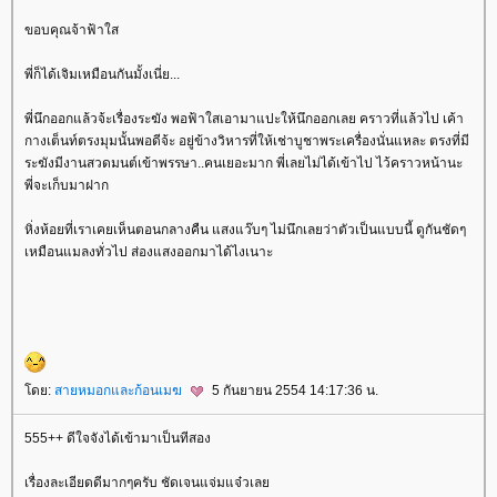
ขอบคุณจ้าฟ้าใส
พี่ก็ได้เจิมเหมือนกันมั้งเนี่ย...
พี่นึกออกแล้วจ้ะเรื่องระฆัง พอฟ้าใสเอามาแปะให้นึกออกเลย คราวที่แล้วไป เค้า
กางเต็นท์ตรงมุมนั้นพอดีจ้ะ อยู่ข้างวิหารที่ให้เช่าบูชาพระเครื่องนั่นแหละ ตรงที่มี
ระฆังมีงานสวดมนต์เข้าพรรษา..คนเยอะมาก พี่เลยไม่ได้เข้าไป ไว้คราวหน้านะ
พี่จะเก็บมาฝาก
หิ่งห้อยที่เราเคยเห็นตอนกลางคืน แสงแว๊บๆ ไม่นึกเลยว่าตัวเป็นแบบนี้ ดูกันชัดๆ
เหมือนแมลงทั่วไป ส่องแสงออกมาได้ไงเนาะ
ดย:
สายหมอกและก้อนเมฆ
5 กันยายน 2554 14:17:36 น.
555++ ดีใจจังได้เข้ามาเป็นทีสอง
เรื่องละเอียดดีมากๆครับ ชัดเจนแจ่มแจ๋วเล