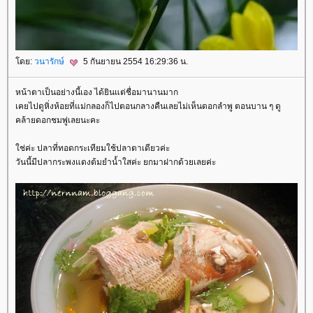
ดย:
วนารักษ์
5 กันยายน 2554 16:29:36 น.
หน้าตาเป็นอย่างนี้เอง ได้ยินแต่ชื่อมานานมาก
เคยไปดูหิ่งห้อยที่แม่กลองก็ไปตอนกลางคืนเลยไม่เห็นดอกลำพู ตอนบาน ๆ ดู
คล้ายดอกชมพู่เลยนะคะ
ช่ค่ะ ปลาที่ทอดกระเทียมใช้ปลาตาเดียวค่ะ
วันนี้มีปลากระพงแดงต้มยำน้ำใสค่ะ ยกมาฝากด้วยเลยค่ะ