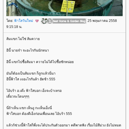
ดย:
ฟ้าใสวันใหม่
25 พฤษภาคม 2558
9:15:18 น.
ส้มแขก ไม่ใช่ ส้มควา
อีนี้ นายจ๋า จะอะไรกันนักหนา
อีนี้ แขกไปซื้อส้มมา ควายไม่ได้ไปซื้อซักหน่อ
มันก็ต้องเป็นส้มแขก ก็ถูกแล้วนี่นา
อีนี้ฟ้าใส งงอะไรกันล้า ฮัดช้า 555
ไอ้บร้า อ.เต๊ะ ฟ้าใสบอก เอ็งจะบ้าเหรอ
เดี๋ยวจะโดนๆๆๆ
นี่ถ้าเห็น แขก เห็นงู กะเห็นเอ็งนี่
ฟ้าใสบอก ต้องตีเอ็งก่อนเพื่อนเลย ไอ้บร้า 555
ล้วก้ช่วงนี้ฟ้าใสก็พึ่งจะได้ประกันตัวออกมา คดีพาดพิง เรื่องไม้สีม่วง ยังไม่หมด