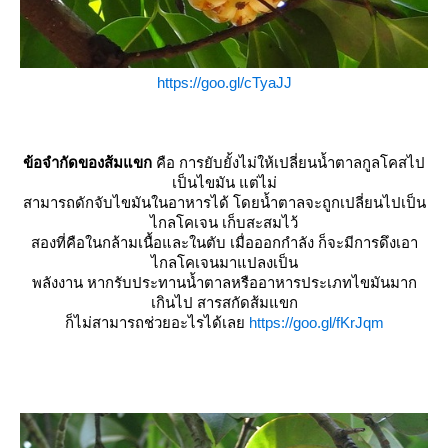
https://goo.gl/cTyaJJ
ข้อจำกัดของส้มแขก
คือ การยับยั้งไม่ให้เปลี่ยนน้ำตาลกูลโคสไป
เป็นไขมัน แต่ไม่
สามารถดักจับไขมันในอาหารได้ โดยน้ำตาลจะถูกเปลี่ยนไปเป็น
ไกลโคเจน เก็บสะสมไว้
สองที่คือในกล้ามเนื้อและในตับ เมื่อออกกำลัง ก็จะมีการดึงเอา
ไกลโคเจนมาแปลงเป็น
พลังงาน หากรับประทานน้ำตาลหรืออาหารประเภทไขมันมาก
เกินไป สารสกัดส้มแขก
ก็ไม่สามารถช่วยอะไรได้เล
https://goo.gl/fKrJqm