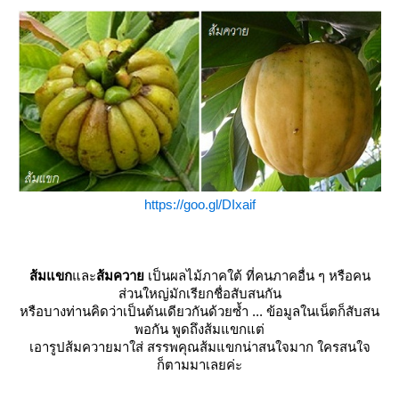
https://goo.gl/DIxaif
ส้มแขก
ละ
ส้มควา
เป็นผลไม้ภาคใต้ ที่คนภาคอื่น ๆ หรือคน
ส่วนใหญ่มักเรียกชื่อสับสนกัน
หรือบางท่านคิดว่าเป็นต้นเดียวกันด้วยซ้ำ ... ข้อมูลในเน็ตก็สับสน
พอกัน พูดถึงส้มแขกแต่
เอารูปส้มควายมาใส่ สรรพคุณส้มแขกน่าสนใจมาก ใครสนใจ
ก็ตามมาเลยค่ะ