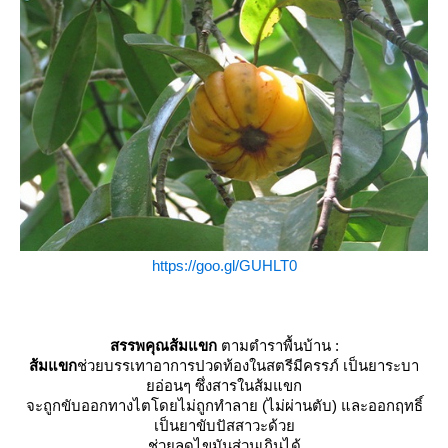
https://goo.gl/GUHLT0
สรรพคุณส้มแขก
ตามตำราพื้นบ้าน :
ส้มแขก
ช่วยบรรเทาอาการปวดท้องในสตรีมีครรภ์ เป็นยาระบา
อ่อนๆ ซึ่งสารในส้มแขก
จะถูกขับออกทางไตโดยไม่ถูกทำลาย (ไม่ผ่านตับ) และออกฤทธิ์
เป็นยาขับปัสสาวะด้ว
ช่วยลดไขมันส่วนเกินได้