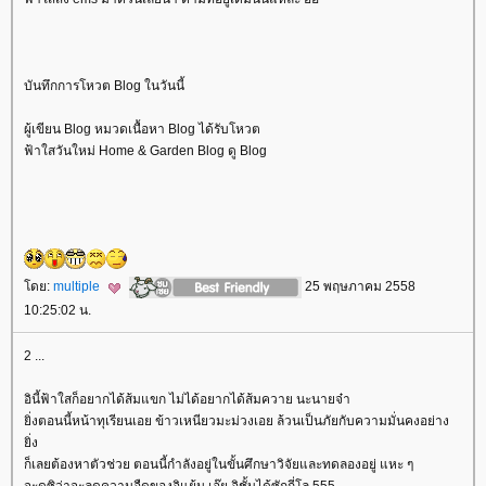
บันทึกการโหวต Blog ในวันนี้
ผู้เขียน Blog หมวดเนื้อหา Blog ได้รับโหวต
ฟ้าใสวันใหม่ Home & Garden Blog ดู Blog
ดย:
multiple
25 พฤษภาคม 2558
10:25:02 น.
2 ...
อินี้ฟ้าใสก็อยากได้ส้มแขก ไม่ได้อยากได้ส้มควาย นะนายจ๋า
ิ่งตอนนี้หน้าทุเรียนเอย ข้าวเหนียวมะม่วงเอย ล้วนเป็นภัยกับความมั่นคงอย่าง
ิ่ง
ก็เลยต้องหาตัวช่วย ตอนนี้กำลังอยู่ในขั้นศึกษาวิจัยและทดลองอยู่ แหะ ๆ
จะดูซิว่าจะลดความอืดของอิแย้ม เอ๊ย อิชั้นได้ซักกี่โล 555