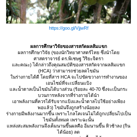
https://goo.gl/VjjwRf
ผลการศึกษาวิจัยของสารสกัดผลส้มแขก
ผลการศึกษาวิจัย (ของนักวิทยาศาสตร์ไทย ซึ่งนำโด
ศาสตราจารย์ ดร.พิเชษฐ วิริยะจิตรา
ละคณะ) ได้กล่าวถึงคุณสมบัติของสารสกัดจากผลส้มแขก
(HCA) ว่าสามารถช่วยลดไขมัน
นร่างกายได้ดี โดยที่สาร HCA จะไปขัดขวางการทำงานของ
เอนไซม์ที่จะเปลี่ยนแป้ง
ละน้ำตาลเป็นไขมันได้บางส่วน (ร้อยละ 40-70 ซึ่งจะเป็นกระ
บวนการหลังจากที่ร่างกายได้นำ
เอาพลังงานที่ควรได้รับจากแป้งและน้ำตาลไปใช้อย่างเพียง
พอแล้ว) ไขมันจึงถูกสร้างน้อยลง
ร่างกายมีพลังงานมากขึ้น เพราะไกลโคเจนไม่ได้ถูกเปลี่ยนไปเป็น
ไขมันทั้งหมด เพราะฉะนั้น
หล่งสะสมพลังงานจึงเต็มนานขึ้นผลคือ อิ่มนานขึ้น หิวช้าลง (กิน
ได้น้อย) ลด