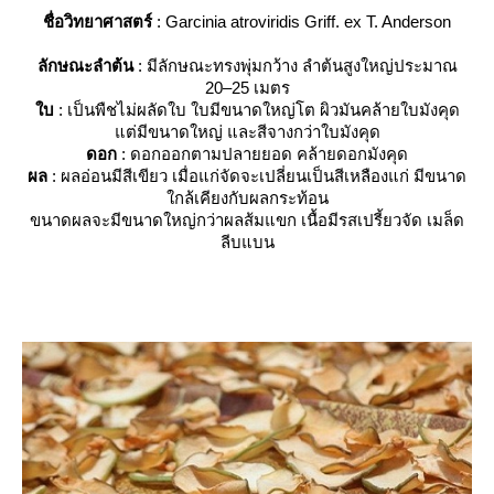
ชื่อวิทยาศาสตร์
: Garcinia atroviridis Griff. ex T. Anderson
ลักษณะลำต้น
: มีลักษณะทรงพุ่มกว้าง ลำต้นสูงใหญ่ประมาณ
20–25 เมตร
บ
: เป็นพืชไม่ผลัดใบ ใบมีขนาดใหญ่โต ผิวมันคล้ายใบมังคุด
ต่มีขนาดใหญ่ และสีจางกว่าใบมังคุด
ดอก
: ดอกออกตามปลายยอด คล้ายดอกมังคุด
ผล
: ผลอ่อนมีสีเขียว เมื่อแก่จัดจะเปลี่ยนเป็นสีเหลืองแก่ มีขนาด
กล้เคียงกับผลกระท้อน
ขนาดผลจะมีขนาดใหญ่กว่าผลส้มแขก เนื้อมีรสเปรี้ยวจัด เมล็ด
ลีบแบน