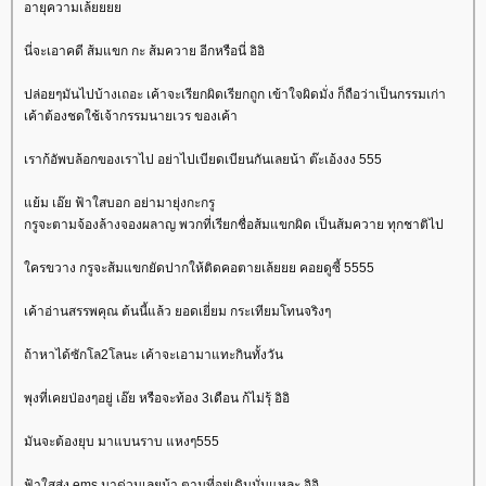
อายุความเล้
นี่จะเอาคดี ส้มแขก กะ ส้มควาย อีกหรือนี่ อิอิ
ปล่อยๆมันไปบ้างเถอะ เค้าจะเรียกผิดเรียกถูก เข้าใจผิดมั่ง ก็ถือว่าเป็นกรรมเก่า
เค้าต้องชดใช้เจ้ากรรมนายเวร ของเค้า
เราก้อัพบล้อกของเราไป อย่าไปเบียดเบียนกันเลยน้า ต๊ะเอ้งงง 555
้ม เอ๊ย ฟ้าใสบอก อย่ามายุ่งกะกรู
กรูจะตามจ้องล้างจองผลาญ พวกที่เรียกชื่อส้มแขกผิด เป็นส้มควาย ทุกชาติไป
ครขวาง กรูจะส้มแขกยัดปากให้ติดคอตายเล้ยยย คอยดูซี้ 5555
เค้าอ่านสรรพคุณ ต้นนี้แล้ว ยอดเยี่ยม กระเทียมโทนจริงๆ
ถ้าหาได้ซักโล2โลนะ เค้าจะเอามาแทะกินทั้งวัน
พุงที่เคยป่องๆอยู่ เอ๊ย หรือจะท้อง 3เดือน ก้ไม่รุ้ อิอิ
มันจะต้องยุบ มาแบนราบ แหงๆ555
ฟ้าใสส่ง ems มาด่วนเลยน้า ตามที่อยู่เดิมนั่นแหละ อิอิ