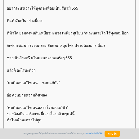
อยากจะหัวเราะให้พุงกระเพื่อมเป็น สึนามิ 555
ที่แท้ มันเป็นอย่างนี้เอง
ที่ฟ้าใส ยอมลงทุนกินเหนียวมะม่วง เหนียวทุเรียน วันละหลายโล ไว้พุงกลมป๊อก
ก้เพราะต้องการจะทดลอง ส้มแขก สมุนไพร ปราบท้องมาร นี่เอง
ช่างเป็นวีรสตรี ศรีหมอนทอง ซะจริงๆ 555
ล้วก็ อะไรนะที่ว่า
"คนดีชอบแก้ไข คน ... ชอบแก้ตัว"
อ๋อ คงหมายความถึงเพลง
"คนดีชอบแก้ไข คนหลายใจชอบแก้ตัว"
ของน้องบิว อาร์สยามนี่เอง เรื่องกล้วยๆแค่นี้
ทำไมเค้าจะทายไม่ถูก
เค้าฉลาดล้ำมั้ยอ่า ต๊ะเอ้งงง 555
BlogGang.com ใช้คุกกี้เพื่อพัฒนาประสบการณ์การใช้งานของคุณ
อ่านเพิ่มเติมได้ที่นี่