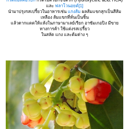
ละ
ฟลาโวนอยด์
[1]
นำมาปรุงรสเปรี้ยวในอาหารเช่น
กงส้ม
ผลส้มแขกสุกเป็นสีส้ม
เหลือง ส้มแขกที่หั่นเป็นชิ้น
ล้วตากแดดให้แห้งในภาษามาเลย์เรียก อาซัมเกอปิง มีขา
ทางการค้า ใช้แต่งรสเปรี้ยว
นสลัด แกง และต้มต่าง ๆ