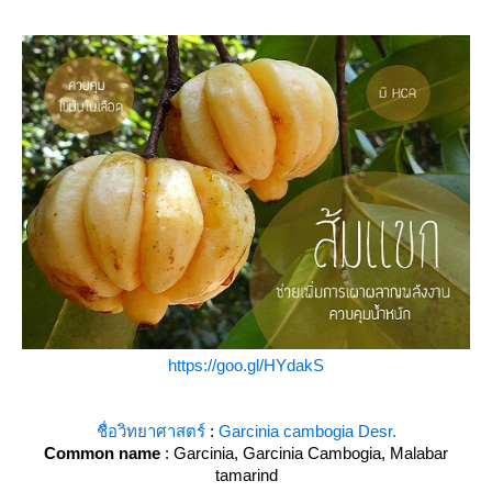
https://goo.gl/HYdakS
ชื่อวิทยาศาสตร์
:
Garcinia cambogia Desr.
Common name
: Garcinia, Garcinia Cambogia, Malabar
tamarind