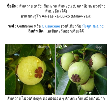
ชื่ออื่น
: ส้มควาย (ตรัง) ส้มมะวน ส้มพะงุน (ปัตตานี) ชะมวงช้าง
ส้มมะอ้น (ใต้)
อาแซกะลูโก Aa-sae ka-luu-ko (Malay-Yala)
วงศ์
: Guttiferae หรือ
Clusiaceae
(วงศ์เดียวกับ
มังคุด
ชะมวง
)
ถิ่นกำเนิด
: เอเชียตะวันออกเฉียงใต้
ส้มควาย ไม้วงศ์มังคุด ตอนยังอ่อน ๆ ลักษณะก้นเหมือนกันมาก