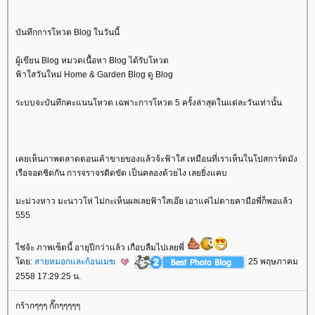
บันทึกการโหวต Blog ในวันนี้
ผู้เขียน Blog หมวดเนื้อหา Blog ได้รับโหวต
ฟ้าใสวันใหม่ Home & Garden Blog ดู Blog
ระบบจะบันทึกคะแนนโหวต เฉพาะการโหวต 5 ครั้งล่าสุดในแต่ละวันเท่านั้น
เคยเห็นภาพตลาดตอนเค้าขายของแล้วจ้ะฟ้าใส เหมือนที่เราเห็นในโปสการ์ดมัง
เรือจอดชิดกัน การจราจรติดขัด เป็นคลองด้วยไง เลยยิ่งแคบ
มะม่วงหาว มะนาวโห่ ไม่กะเห็นผลเลยฟ้าใสเอ๊ย เอาแค่ไม่ตายคามือพี่ก็พอแล้ว
555
ช่จ้ะ ภาพเซ็ตนี้ อายุปีกว่าแล้ว เกือบลืมไปเลยพี่
ดย:
สายหมอกและก้อนเมฆ
25 พฤษภาคม
2558 17:29:25 น.
กร้ากๆๆๆ กั๊กๆๆๆๆๆ