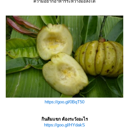
ความอยากอาหารระหว่างมื้อลงได้
https://goo.gl/0BqT50
กินส้มแขก ต้องระวังอะไร
https://goo.gl/HYdakS