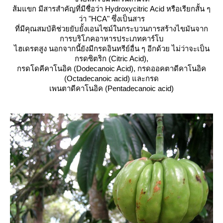
ส้มแขก มีสารสำคัญที่มีชื่อว่า Hydroxycitric Acid หรือเรียกสั้น ๆ
ว่า "HCA" ซึ่งเป็นสาร
ที่มีคุณสมบัติช่วยยับยั้งเอนไซม์ในกระบวนการสร้างไขมันจาก
การบริโภคอาหารประเภทคาร์โบ
ไฮเดรตสูง นอกจากนี้ยังมีกรดอินทรีย์อื่น ๆ อีกด้วย ไม่ว่าจะเป็น
กรดซิตริก (Citric Acid),
กรดโดคีคาโนอิค (Dodecanoic Acid), กรดออคตาดีคาโนอิค
(Octadecanoic acid) และกรด
เพนตาดีคาโนอิค (Pentadecanoic acid)