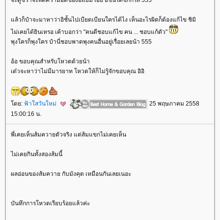
ล้วก็ป๋าจะมาหาว่าอิชั้นไปเบียดเบียนใครได้ไง เห็นอะไรผิดก็ต้องแก้ไข ชิมิ
ไม่เคยได้ยินเหรอ เค้าบอกว่า "คนดีชอบแก้ไข คน ... ชอบแก้ตัว"
พุงใครก็พุงใคร ป๋านี่ชอบพาดพุงคนอื่นอยู่เรื่อยเลยน้า 555
อ้อ ขอบคุณสำหรับโหวตด้วยน้า
เด๋วจะหาว่าไม่มีมารยาท โหวตให้ก็ไม่รู้จักขอบคุณ อิอิ
ดย:
ฟ้าใสวันใหม่
25 พฤษภาคม 2558
15:00:16 น.
พี่เคยเห็นส้มควายตัวจริง แต่ส้มแขกไม่เคยเห็น
ไม่เคยกินทั้งสองส้มนี้
ผลอ่อนของส้มควาย กับมังคุด เหมือนกันเลยเนอะ
บันทึกการโหวตเรียบร้อยแล้วค่ะ