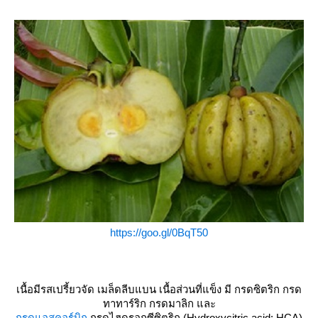
https://goo.gl/0BqT50
เนื้อมีรสเปรี้ยวจัด เมล็ดลีบแบน เนื้อส่วนที่แข็ง มี กรดซิตริก กรด
ทาทาร์ริก กรดมาลิก และ
กรดแอสคอร์บิก
กรดไฮดรอกซีซิตริก (Hydroxycitric acid: HCA)