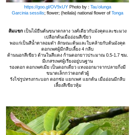
https://goo.gl/OV9xUY
Photo by :
Tauʻolunga
Garcinia sessilis
; flower; (heilala) national flower of
Tonga
ส้มแขก
เป็นไม้ยืนต้นขนาดกลาง วงศ์เดียวกับมังคุดและชะมวง
เปลือกต้นเมื่ออ่อนสีเขียว
พอแก่เป็นสีน้ำตาลอมดำ ลักษณะต้นและใบคล้ายกับต้นมังคุด
ดอกเพศผู้มีกลีบเลี้ยง 4 กลีบ
ด้านนอกสีเขียว ด้านในสีแดง ก้านดอกยาวประมาณ 0.5-1.7 ซม.
มีเกสรเพศผู้เรียงอยู่บนฐาน
รองดอก ดอกเพศเมีย เป็นดอกเดี่ยว แทงออกมาจากปลายกิ่งมี
ขนาดเล็กกว่าดอกตัวผู้
รังไข่รูปทรงกระบอก ดอกช่อ แยกเพศ แยกต้น เมื่ออ่อนมีกลีบ
เลี้ยงสีเขียวหุ้ม