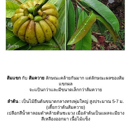
ส้มแขก
กับ
ส้มควา
ลักษณะคล้ายกันมาก แต่ลักษณะผลของส้ม
ขกผล
จะแป้นกว่าและมีขนาดเล็กกว่าส้มควา
ลำต้น
: เป็นไม้ยืนต้นขนาดกลางทรงพุ่มใหญ่ สูงประมาณ 5-7 ม.
(เตี้ยกว่าต้นส้มควาย)
เปลือกสีน้ำตาลอมดำคล้ายต้นชะมวง เมื่อลำต้นเป็นแผลจะมียาง
สีเหลืองออกมา เนื้อไม้แข็ง