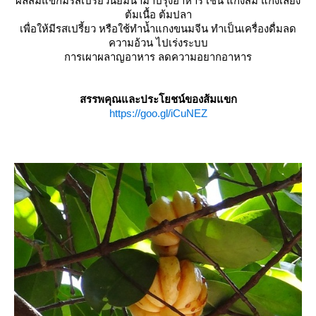
ผลส้มแขกมีรสเปรี้ยวนิยมนำมาปรุงอาหาร เช่น แกงส้ม แกงเลียง
ต้มเนื้อ ต้มปลา
เพื่อให้มีรสเปรี้ยว หรือใช้ทำน้ำแกงขนมจีน ทำเป็นเครื่องดื่มลด
ความอ้วน ไปเร่งระบบ
การเผาผลาญอาหาร ลดความอยากอาหาร
สรรพคุณและประโยชน์ของส้มแขก
https://goo.gl/iCuNEZ