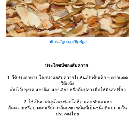
https://goo.gl/IIg8gJ
ประโยชน์ของส้มควา
:
1. ใช้ปรุงอาหาร โดยนำผลส้มควายไปหั่นเป็นชิ้นเล็ก ๆ ตากแดด
ห้แห้ง
เก็บไว้ปรุงรส แกงส้ม, แกงเลียง หรือต้มปลา เพื่อให้มีรสเปรี้ยว
2. ใช้เป็นยาสมุนไพรฟอกโลหิต และ ขับเสมหะ
ส้มควายหรือบางคนเรียกว่าส้มแขก ชนิดนี้เป็นชนิดที่พบมากใน
ประเทศไท