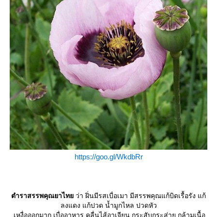
https://goo.gl/WkdbRr
ตำราสรรพคุณยาไท
ว่า ฝิ่นมีรสเบื่อเมา มีสรรพคุณแก้บิดเรื้อรัง แก้
ลงแดง แก้ปวด น้ำมูกไหล ปวดหัว
เหงื่อออกมาก เบื่ออาหาร คลื่นไส้อาเจียน กระสับกระส่าย กล้ามเนื้อ