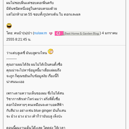
ผมไม่ชอบฝิ่นแต่ชอบดอกฝิ่นครับ
มีต้นชนิดหนึ่งอยู่ในครอบครองด้ว
ต่ไม่กล้าอวด 55 ชอบทั้งรูปทรงต้น ใบ ดอกและผล
ดย: คนบ้า(น)ป่า (
nulaw.m
) 4 มกราคม
2555 8:21:45 น.
ว่าแต่บลูเดซี่ มันบลูตรงไหน
---------
คุณถามผมได้งัย ผมไม่ได้เป็นคนตั้งชื่อ
คุณน่าจะไปหาข้อมูลนี้มาเผื่อแผ่ผมถึง
จะถูก ก็คุณขยันเก็บข้อมูลงัย เรื่องนี้ก็
น่าสนนะเออ
เพราะตามความเห็นของผม ซึ่งไม่ได้สน
วิชาการสักเท่าไหร่ ผมว่า ฝรั่งที่ตั้งชื่อ
ดอกไม้หลายๆ คนเหมือนจะตาบอดสีฟ้า
กับสีม่วง อย่างเช่น blue ginger มันก็แสน
จะ ม้วง ม่วง ม่วง เค้าก็ว่ามันบลู เห็งป่ะ
ตอนนี้ผมงานเต็มโต๊ะเลย โคดยุ่ง ให้เวลา