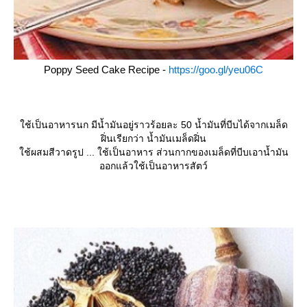
Poppy Seed Cake Recipe -
https://goo.gl/yeu06C
ช้เป็นอาหารนก มีน้ำมันอยู่ราวร้อยละ 50 น้ำมันที่บีบได้จากเมล็ด
ฝิ่นเรียกว่า น้ำมันเมล็ดฝิ่น
ช้ผสมสีวาดรูป ... ใช้เป็นอาหาร ส่วนกากของเมล็ดที่บีบเอาน้ำมัน
ออกแล้วใช้เป็นอาหารสัตว์