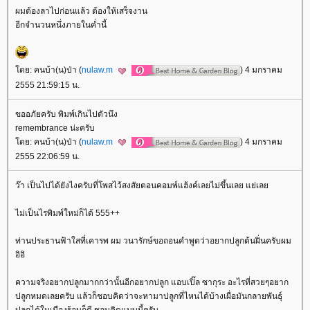
ผมต้องลาไปก่อนแล้ว ต้องให้เสร็จงาน
อีกจำนวนหนึ่งภายในค่ำนี้
ดย: คนบ้า(น)ป่า (
nulaw.m
) 4 มกราคม
2555 21:59:15 น.
ขออภัยครับ พิมพ์เกินไปตัวนึง
remembrance น่ะครับ
ดย: คนบ้า(น)ป่า (
nulaw.m
) 4 มกราคม
2555 22:06:59 น.
ว๊า เป็นไปได้ยังไงครับที่โพสไว้สงสัยตอนคอมพ์แฮ้งค์เลยไม่ขึ้นเลย แย่เล
ไม่เป็นไรพิมพ์ใหม่ก็ได้ 555++
ท่านประธานฟ้าใสที่เคารพ ผม วนารักษ์ขอถอนคำพูดว่าอยากปลูกต้นฝิ่นครับผม
อิอิ
ความจริงอยากปลูกมากกว่านั้นอีกอยากปลูก แอบเปิ๊ล ซากุระ อะไรที่สวยๆอยาก
ปลูกหมดเลยครับ แล้วก็ชอบคิดว่าจะหามาปลูกที่ไหนได้บ้างเผื่อมันกลายพันธุ์