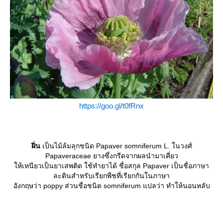
https://goo.gl/t0fRnx
ฝิ่น
เป็นไม้ล้มลุกชนิด Papaver somniferum L. ในวงศ์
Papaveraceae ยางซึ่งกรีดจากผลนํามาเคี่ยว
ห้เหนียวเป็นยาเสพติด ใช้ทํายาได้ ชื่อสกุล Papaver เป็นชื่อภาษา
ละตินสำหรับเรียกพืชที่เรียกกันในภาษา
อังกฤษว่า poppy ส่วนชื่อชนิด somniferum แปลว่า ทำให้นอนหลับ