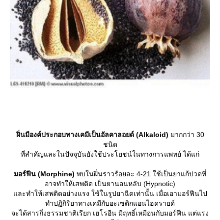
ฝิ่นมีองค์ประกอบทางเคมีเป็นอัลคาลอยด์ (Alkaloid)
มากกว่า 30
ชนิด
ที่สำคัญและในปัจจุบันยังใช้ประโยชน์ในทางการแพทย์ ได้แก่
มอร์ฟีน (Morphine)
พบในฝิ่นราวร้อยละ 4-21 ใช้เป็นยาแก้ปวดที่
อาจทำให้เสพติด เป็นยานอนหลับ (Hypnotic)
ละทำให้เสพติดอย่างแรง ใช้ในรูปยาฉีดเท่านั้น เมื่อเอามอร์ฟีนไป
ทำปฏิกิริยาทางเคมีกับอะเซติกแอนไฮดรายด์
จะได้สารกึ่งธรรมชาติเรียก เฮโรอีน มีฤทธิ์เหมือนกับมอร์ฟีน แต่แรง