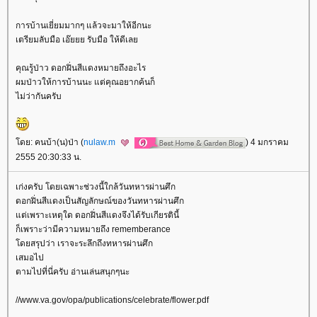
การบ้านเยี่ยมมากๆ แล้วจะมาให้อีกนะ
เตรียมลับมือ เอ๊ยยย รับมือ ให้ดีเล
คุณรู้ป่าว ดอกฝิ่นสีแดงหมายถึงอะไร
ผมป่าวให้การบ้านนะ แต่คุณอยากค้นก็
ไม่ว่ากันครับ
ดย: คนบ้า(น)ป่า (
nulaw.m
) 4 มกราคม
2555 20:30:33 น.
เก่งครับ โดยเฉพาะช่วงนี้ใกล้วันทหารผ่านศึก
ดอกฝิ่นสีแดงเป็นสัญลักษณ์ของวันทหารผ่านศึก
ต่เพราะเหตุใด ดอกฝิ่นสีแดงจึงได้รับเกียรตินี้
ก็เพราะว่ามีความหมายถึง rememberance
ดยสรุปว่า เราจะระลึกถึงทหารผ่านศึก
เสมอไป
ตามไปที่นี่ครับ อ่านเล่นสนุกๆนะ
//www.va.gov/opa/publications/celebrate/flower.pdf