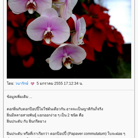
ดย:
วนารักษ์
5 มกราคม 2555 17:12:34 น.
ข้อมูลเพิ่มเติม ...
ดอกฝิ่นกับดอกป๊อปปี้ไม่ใช่ต้นเดียวกัน อาจจะเป็นญาติกันก็จริง
ฝิ่นมีหลายสายพันธุ์ แยกออกง่าย ๆ เป็น 2 ชนิด คือ
ฝิ่นประดับ กับ ฝิ่นกรีดยาง
ฝิ่นประดับ หรือที่เราเรียกว่า ดอกป๊อปปี้ (Papaver commutatum) ใบจะฝอย ๆ