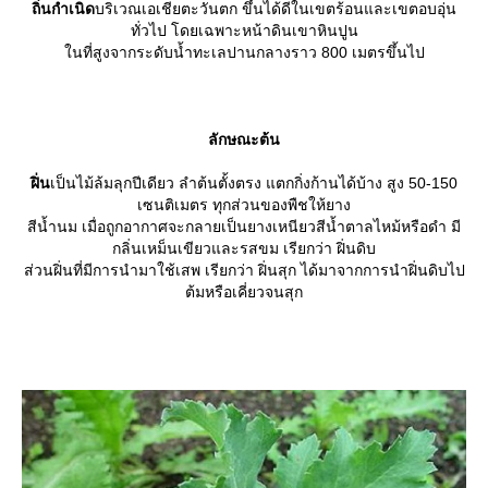
ถิ่นกำเนิด
บริเวณเอเชียตะวันตก ขึ้นได้ดีในเขตร้อนและเขตอบอุ่น
ทั่วไป โดยเฉพาะหน้าดินเขาหินปูน
นที่สูงจากระดับน้ำทะเลปานกลางราว 800 เมตรขึ้นไป
ลักษณะต้น
ฝิ่น
เป็นไม้ล้มลุกปีเดียว ลำต้นตั้งตรง แตกกิ่งก้านได้บ้าง สูง 50-150
เซนติเมตร ทุกส่วนของพืชให้ยาง
สีน้ำนม เมื่อถูกอากาศจะกลายเป็นยางเหนียวสีน้ำตาลไหม้หรือดำ มี
กลิ่นเหม็นเขียวและรสขม เรียกว่า ฝิ่นดิบ
ส่วนฝิ่นที่มีการนำมาใช้เสพ เรียกว่า ฝิ่นสุก ได้มาจากการนำฝิ่นดิบไป
ต้มหรือเคี่ยวจนสุก