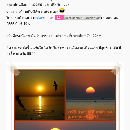
คุณไปค้นชื่อดอกไม้ที่สีฟ้าแล้วฝรั่งเรียกม่วง
มาส่งการบ้านเย็นนี้ด้วยละกัน แหะๆ
ดย: คนบ้า(น)ป่า (
nulaw.m
) 4 มกราคม
2555 9:16:40 น.
สวัสดีครับน้องฟ้าใส รีบมารายงานตัวก่อนเดี๋ยวจะลืมกันไป อิอิ ^^
มีความสุข สดชื่น แจ่มใส ในวันเริ่มต้นทำงานวันแรก เดือนแรก ปีสุดท้าย เอ๊ย ปี
มะโรงนะครับ อิอิ ^^