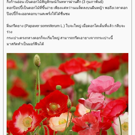
กิ่งก้านอ่อน เป็นดอกไม้สัญลักษณ์วันทหารผ่านศึก (3 กุมภาพันธ์)
ดอกป๊อปปี้เป็นดอกไม้ที่ขึ้นง่าย เพียงแค่หว่านเมล็ดลงบนผืนหญ้า พอถึงเวลาดอก
ป๊อปปี้ก็จะออกดอกบานสะพรั่งให้ได้ชื่นชม
ฝิ่นกรีดยาง (Papaver somniferum L.) ใบจะใหญ่ เมื่อดอกโตเต็มที่แล้ว กลีบจะ
ร่วง
กระเปาะตรงกลางดอกก็จะเริ่มใหญ่ สามารถกรีดเอายางจากกระเปาะนี้
มาสกัดทำเป็นมอร์ฟีนได้